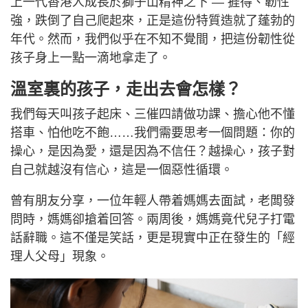
上一代香港人成長於獅子山精神之下 — 捱得、韌性
強，跌倒了自己爬起來，正是這份特質造就了蓬勃的
年代。然而，我們似乎在不知不覺間，把這份韌性從
孩子身上一點一滴地拿走了。
溫室裏的孩子，走出去會怎樣？
我們每天叫孩子起床、三催四請做功課、擔心他不懂
搭車、怕他吃不飽……我們需要思考一個問題：你的
操心，是因為愛，還是因為不信任？越操心，孩子對
自己就越沒有信心，這是一個惡性循環。
曾有朋友分享，一位年輕人帶着媽媽去面試，老闆發
問時，媽媽卻搶着回答。兩周後，媽媽竟代兒子打電
話辭職。這不僅是笑話，更是現實中正在發生的「經
理人父母」現象。