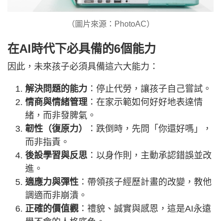
（圖片來源：PhotoAC）
在AI時代下必具備的6個能力
因此，未來孩子必須具備這六大能力：
解決問題的能力
：停止代勞，讓孩子自己嘗試。
情商與情緒管理
：在家示範如何好好地表達情
緒，而非發脾氣。
韌性（復原力）
：跌倒時，先問「你還好嗎」，
而非指責。
後設學習與反思
：以身作則，主動承認錯誤並改
進。
適應力與彈性
：帶領孩子經歷計畫的改變，教他
調適而非崩潰。
正確的價值觀
：禮貌、誠實與感恩，這是AI永遠