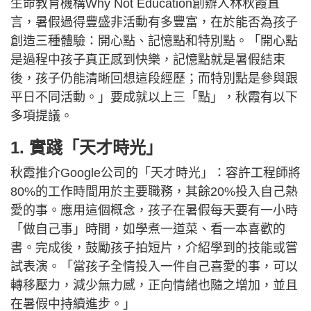
生命教育機構Why Not Education創辦人林秋霞直
言，暑假過得豐盛非活動有多豐富，在於能否為孩子
創造三種體驗：開心點、記憶點和特別點。「開心點
是過程中孩子真正感到快樂，記憶點就是暑假結束
後，孩子仍能清晰回想這段經歷；而特別點是參與跟
平日不同活動。」要成就以上三「點」，秋霞有以下
多項提議。
1. 實踐「天才時光」
秋霞推介Google公司的「天才時光」：容許工程師將
80%的工作時間用於主要職務，其餘20%投入自己熱
愛的事。應用這個概念，孩子在暑假每天要有一小時
「做自己事」時間，如學煮一道菜、看一本喜歡的
書。完成後，鼓勵孩子拍短片，介紹學到的技能或嘗
試表演。「當孩子全情投入一件自己喜愛的事，可以
轉移壓力，減少無力感，正向情緒也隨之增加，並且
在暑假中持續進步。」