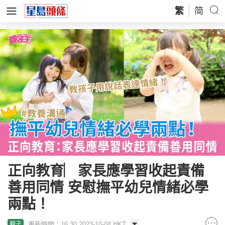
繁
简
正向教育︳家長應學習收起責備
善用同情 安慰撫平幼兒情緒必學
兩點！
更新時間：16:30 2023-10-04 HKT
親子