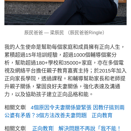
辰民爸爸 — 梁辰民 （辰民爸爸Ringle）
我的人生使命是幫助每個家庭和成員擁有正向人生，
累積超過15年培訓經驗，超過1000個輔導個案分
析，幫助超過180+學校和35000+家庭，亦在多個電
視及網絡平台擔任親子教育嘉賓主持；於2015年加入
正向家長學院，透過課程。和輔導幫助家長和老師提
升親子關係，鞏固良好夫妻關係，強化表達及溝通
力，以及協助孩子建立正向品格和能。
相關文章︳
4個原因令夫妻關係變緊張 因教仔搞到兩
公婆有矛盾？3個方法改善夫妻問題︳正向教育
相關文章︳
正向教育︳解決問題不再說「我不能！