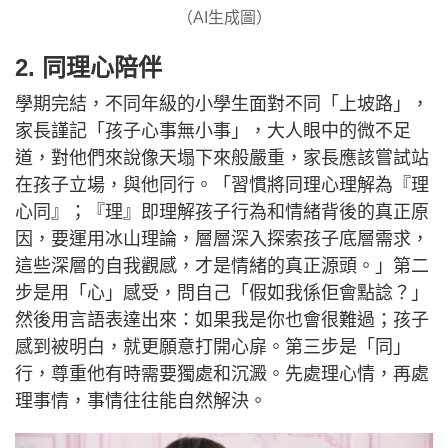
（AI生成圖）
2. 同理心陪伴
學期完結，不同年級的小學生面對不同「上坡路」，
家長謹記「孩子心事無小事」，大人眼中的微不足
道，對他們來說像天塌下來般嚴重，家長應該嘗試站
在孩子立場，與他同行。「習慣將同理心理解為『理
心同』；『理』即理解孩子行為和情緒背後的真正原
因，要運用冰山理論，層層深入探索孩子底層需求，
這些深層的自我觀感，才是情緒的真正源頭。」第二
步是用「心」感受，問自己「假如我係佢會點諗？」
然後用言語表達出來：如果我是你也會很難過；孩子
感到被明白，就更願意打開心扉。第三步是「同」
行，尊重他有時需要獨處和沉澱。先處理心情，再處
理事情，事情往往能自然解決。