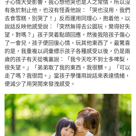
子心情大受影響，我心想他哭也是人之常情，所以沒
有急於制止他，也沒有怪責他說：「哭也沒用，我們
去食雪糕，別哭了！」反而運用同理心，抱着他，以
說話反映他感受說：「突然無得去公園玩，覺得好失
望，對嗎？」孩子哭着點頭回應，然後我陪孩子傷心
了一會兒，孩子便回復心情，玩其他東西了。最驚喜
的是，我重複以詞彙標示孩子各種感受以後，仍是兩
歲的孩子有天從嘴裏說：「我今天吃不到士多啤梨，
很失望。」「弟弟取了我的東西，我很嬲。」「可以
走了嗎？我很悶。」當孩子學懂用說話來表達情緒，
便減少了用哭鬧來發洩感受。