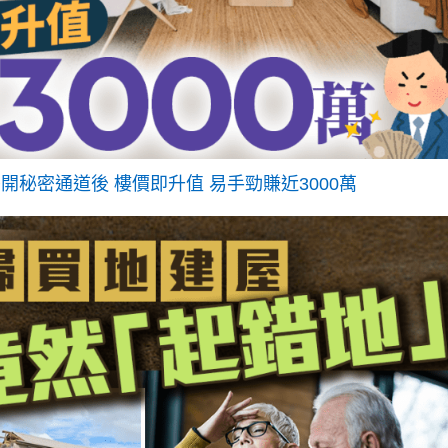
開秘密通道後 樓價即升值 易手勁賺近3000萬