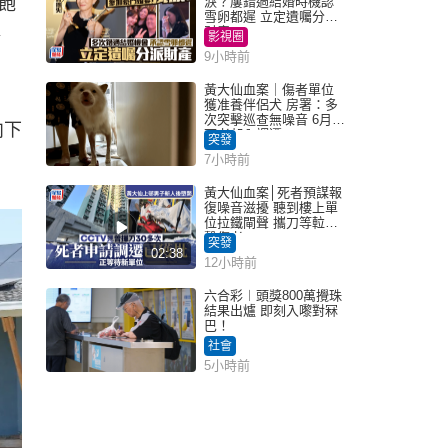
飽
淚？屢錯過結婚時機認
雪卵都遲 立定遺囑分派
水
財產
影視圈
9小時前
黃大仙血案｜傷者單位
獲准養伴侶犬 房署：多
次突擊巡查無噪音 6月批
向下
死者邨內調遷
突發
7小時前
黃大仙血案│死者預謀報
復噪音滋擾 聽到樓上單
位拉鐵閘聲 攜刀等𨋢伏
擊傷者
突發
02:38
12小時前
六合彩︱頭獎800萬攪珠
結果出爐 即刻入嚟對冧
巴！
社會
5小時前