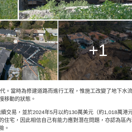
+1
0年代。當時為修建道路而進行工程，惟施工改變了地下水
慢移動的狀態。
續交易，並於2024年5月以約130萬美元（約1,018萬港
的住宅，因此相信自己有能力應對潛在問題，亦認為區內
險。