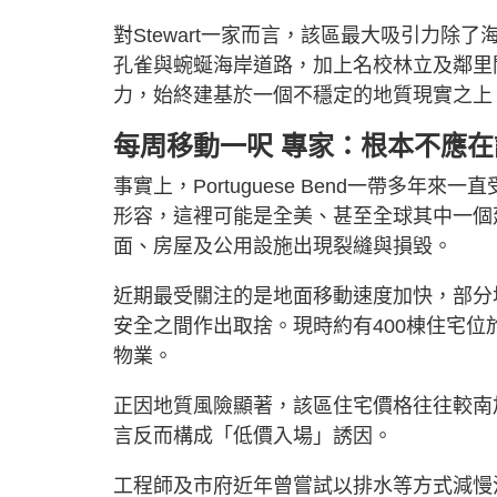
對Stewart一家而言，該區最大吸引力
孔雀與蜿蜒海岸道路，加上名校林立及鄰里
力，始終建基於一個不穩定的地質現實之上
每周移動一呎 專家：根本不應
事實上，Portuguese Bend一帶多年來
形容，這裡可能是全美、甚至全球其中一個
面、房屋及公用設施出現裂縫與損毀。
近期最受關注的是地面移動速度加快，部分
安全之間作出取捨。現時約有400棟住宅
物業。
正因地質風險顯著，該區住宅價格往往較南
言反而構成「低價入場」誘因。
工程師及市府近年曾嘗試以排水等方式減慢