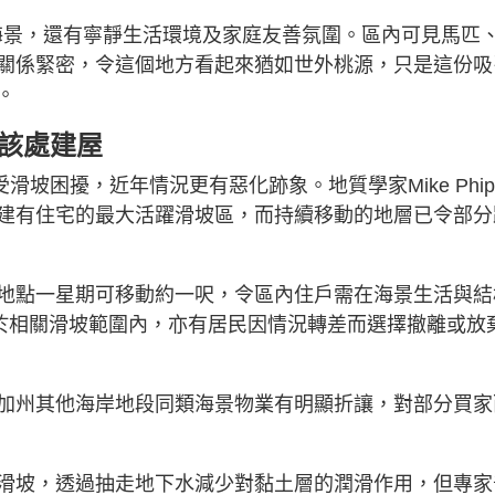
除了海景，還有寧靜生活環境及家庭友善氛圍。區內可見馬匹
關係緊密，令這個地方看起來猶如世外桃源，只是這份吸
。
在該處建屋
一直受滑坡困擾，近年情況更有惡化跡象。地質學家Mike Phip
建有住宅的最大活躍滑坡區，而持續移動的地層已令部分
地點一星期可移動約一呎，令區內住戶需在海景生活與結
位於相關滑坡範圍內，亦有居民因情況轉差而選擇撤離或放
加州其他海岸地段同類海景物業有明顯折讓，對部分買家
滑坡，透過抽走地下水減少對黏土層的潤滑作用，但專家