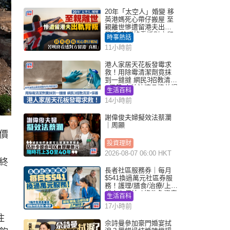
20年「太空人」婚變 移
英港媽死心帶仔搬屋 至
親離世慘遭留港夫出軌
背叛 苦嘆終看透對方留
時事熱話
港「真相」｜Juicy叮
11小時前
港人家居天花板發霉求
救！用除霉清潔劑竟抹
到一撻撻 網民3招教清潔
+保養 本地油漆品牌曾提
生活百科
醒勿用1物防變色
14小時前
謝偉俊夫婦擬效法蔡瀾
｜周顯
價
投資理財
2026-08-07 06:00 HKT
終
長者社區服務券｜每月
$541換過萬元社區券服
務！護理/膳食/治療/上門
或中心任揀 1條件免資產
生活百科
審查（附申請資格及教
17小時前
學）
住
佘詩曼參加豪門婚宴拭