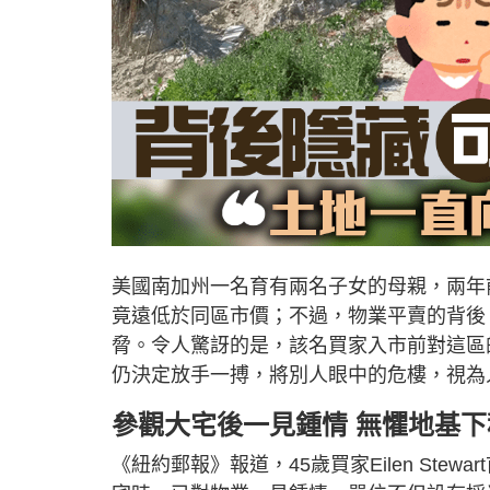
美國南加州一名育有兩名子女的母親，兩年
竟遠低於同區市價；不過，物業平賣的背後
脅。令人驚訝的是，該名買家入市前對這區
仍決定放手一搏，將別人眼中的危樓，視為
參觀大宅後一見鍾情 無懼地基下
《紐約郵報》報道，45歲買家Eilen Stewar