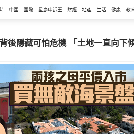
時
中國
國際
星島申訴王
財經
地產
生活
健康
教
 背後隱藏可怕危機 「土地一直向下