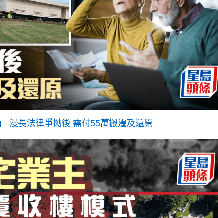
 漫長法律爭拗後 需付55萬搬遷及還原