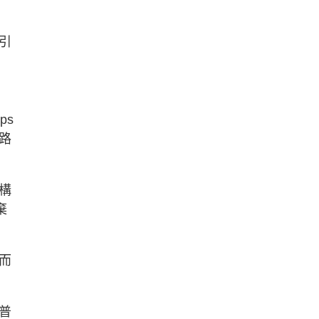
、
引
ps
路
構
棄
而
普