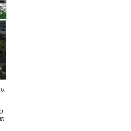
流與
元）
環