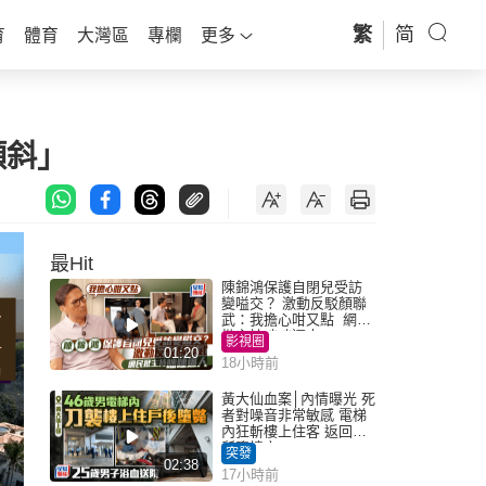
繁
简
育
體育
大灣區
專欄
更多
傾斜」
最Hit
陳錦鴻保護自閉兒受訪
變嗌交？ 激動反駁顏聯
武：我擔心咁又點 網民
批主持咄咄逼人
影視圈
01:20
18小時前
黃大仙血案│內情曝光 死
者對噪音非常敏感 電梯
內狂斬樓上住客 返回住
所墮樓亡
突發
02:38
17小時前