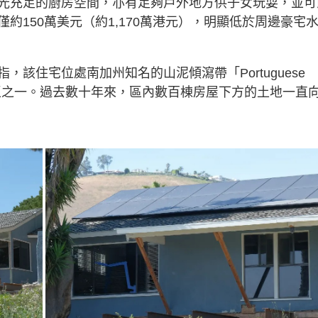
光充足的廚房空間，亦有足夠戶外地方供子女玩耍，並可
約150萬美元（約1,170萬港元），明顯低於周邊豪宅
該住宅位處南加州知名的山泥傾瀉帶「Portuguese
瀉區之一。過去數十年來，區內數百棟房屋下方的土地一直