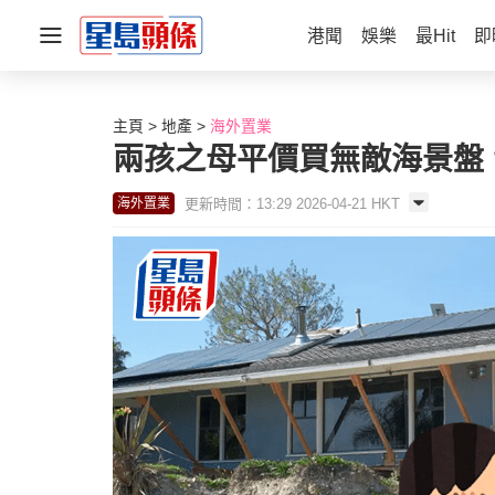
港聞
娛樂
最Hit
即
主頁
地產
海外置業
兩孩之母平價買無敵海景盤
更新時間：13:29 2026-04-21 HKT
海外置業