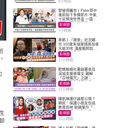
6小時前
黎彼得離世丨Peter哥中
風前拍下多條影片 中氣
十足預測世界盃 一語成
讖貼中西班牙奪冠
影視圈
7小時前
季節丨「唐泰」近況曝
光 102歲朱瑞棠隱居加拿
大逾30年 滿屋舊照如博
近
物館精神極佳
影視圈
。
17小時前
肥媽聯絡社署副署長及
如
演協支援張偉文 親解
「亞視魔咒」之謎：有
信心鐵三角評審繼續
影視圈
11小時前
陳凱琳護仔論惹公憤？
網民：保護小朋友包括
教育佢哋 歐錦棠斥「養
細路唔同走地雞放養」
生
影視圈
15小時前
卸