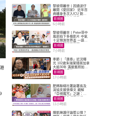
黎彼得離世丨因通波仔
離開《愛回家》 近年百
病纏身多次入ICU 劉鑾
雄黃宗澤曾施援手
影視圈
6小時前
黎彼得離世丨Peter哥中
風前拍下多條影片 中氣
十足預測世界盃 一語成
讖貼中西班牙奪冠
影視圈
7小時前
季節丨「唐泰」近況曝
光 102歲朱瑞棠隱居加拿
大逾30年 滿屋舊照如博
港
物館精神極佳
影視圈
17小時前
肥媽聯絡社署副署長及
演協支援張偉文 親解
9
「亞視魔咒」之謎：有
信心鐵三角評審繼續
影視圈
11小時前
陳凱琳護仔論惹公憤？