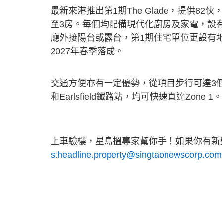
最新來港推出第1期The Glade，提供8
至3房。每個均配備現代化廚房及家電，設
廳外接陽台或露台，第1期住宅單位更設有地
2027年春季落成。
交通方便亦有一定優勢，從項目步行可達3個車位，包括
和Earlsfield鐵路站，均可快速直達Zon
上車驗樓，星島搵專家幫你手！如果你有新盤
stheadline.property@singtaonewscorp.com