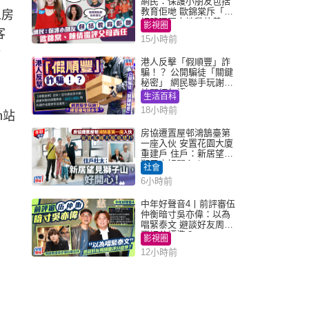
網民：保護小朋友包括
教育佢哋 歐錦棠斥「養
1房
細路唔同走地雞放養」
影視圈
客
15小時前
計
港人反擊「假順豐」詐
騙！？ 公開騙徒「關鍵
秘密」 網民聯手玩謝：
練習緬甸語
生活百科
18小時前
n站
房協遷置屋邨鴻鵠臺第
一座入伙 安置花園大廈
重建戶 住戶：新居望見
獅子山好開心！
社會
6小時前
中年好聲音4丨前評審伍
仲衡暗寸吳亦偉：以為
唱緊泰文 避談好友周國
豐評分標準？
影視圈
12小時前