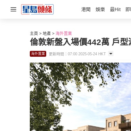
港聞
娛樂
最Hit
即
主頁
地產
海外置業
倫敦新盤入場價442萬 戶型
更新時間：07:00 2025-05-24 HKT
海外置業