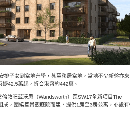
安排子女到當地升學，甚至移居當地，當地不少新盤亦來
英鎊42.5萬起，折合港幣約442萬。
位於倫敦旺茲沃思（Wandsworth）區SW17全新項目The
廈組成，圍繞着景觀庭院而建，提供1房至3房公寓，亦設有