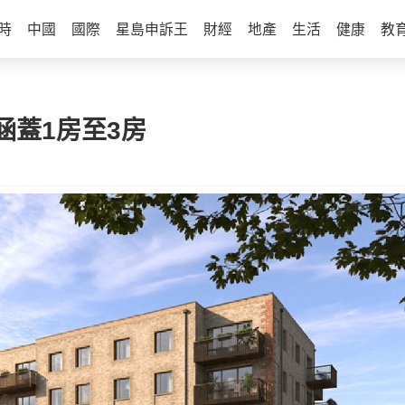
時
中國
國際
星島申訴王
財經
地產
生活
健康
教
涵蓋1房至3房