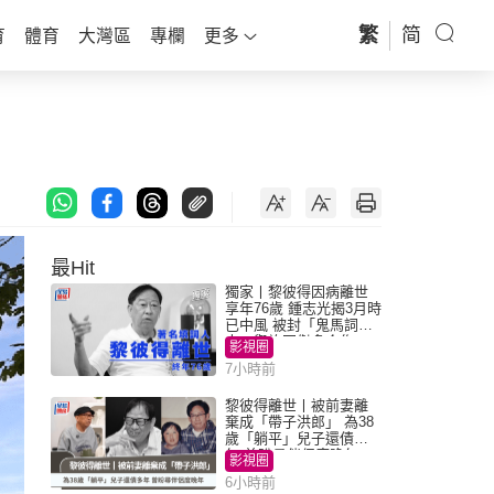
繁
简
育
體育
大灣區
專欄
更多
最Hit
獨家丨黎彼得因病離世
享年76歲 鍾志光揭3月時
已中風 被封「鬼馬詞
人」與許冠傑多合作
影視圈
7小時前
黎彼得離世丨被前妻離
棄成「帶子洪郎」 為38
歲「躺平」兒子還債多
年 曾盼尋伴侶度晚年
影視圈
6小時前