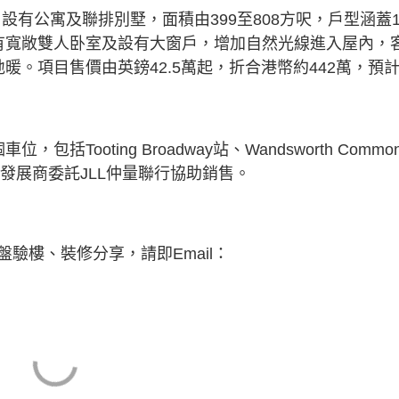
2伙，設有公寓及聯排別墅，面積由399至808方呎，戶型涵蓋
有寬敞雙人卧室及設有大窗戶，增加自然光線進入屋內，
暖。項目售價由英鎊42.5萬起，折合港幣約442萬，預
Tooting Broadway站、Wandsworth Commo
e 1。發展商委託JLL仲量聯行協助銷售。
驗樓、裝修分享，請即Email：