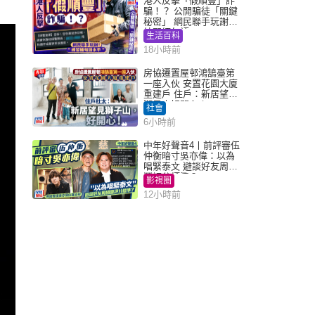
港人反擊「假順豐」詐
騙！？ 公開騙徒「關鍵
秘密」 網民聯手玩謝：
練習緬甸語
生活百科
18小時前
房協遷置屋邨鴻鵠臺第
一座入伙 安置花園大廈
重建戶 住戶：新居望見
獅子山好開心！
社會
6小時前
中年好聲音4丨前評審伍
仲衡暗寸吳亦偉：以為
唱緊泰文 避談好友周國
豐評分標準？
影視圈
12小時前