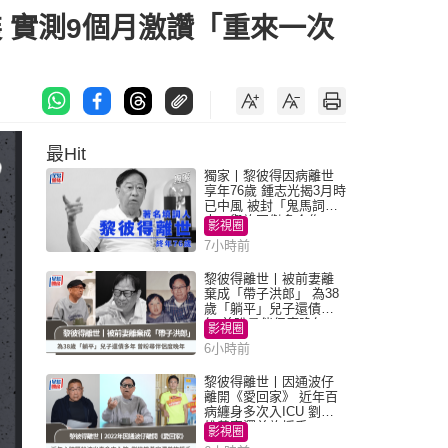
裝 實測9個月激讚「重來一次
最Hit
獨家丨黎彼得因病離世
享年76歲 鍾志光揭3月時
已中風 被封「鬼馬詞
人」與許冠傑多合作
影視圈
7小時前
黎彼得離世丨被前妻離
棄成「帶子洪郎」 為38
歲「躺平」兒子還債多
年 曾盼尋伴侶度晚年
影視圈
6小時前
黎彼得離世丨因通波仔
離開《愛回家》 近年百
病纏身多次入ICU 劉鑾
雄黃宗澤曾施援手
影視圈