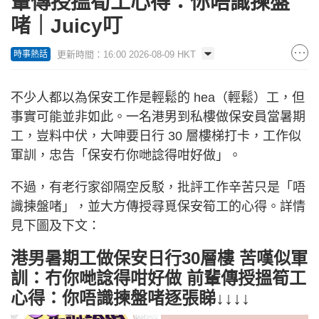
輩傳授搵筍工心得：你唔識揀盤
啫｜Juicy叮
更新時間：16:00 2026-08-09 HKT
時事熱話
不少人都以為保安工作是輕鬆的 hea（輕鬆）工，但
事實可能並非如此。一名港男到私樓做保安員當暑期
工，豈料中伏，大呻要日行 30 層樓梯打卡，工作似
軍訓，忠告「保安冇你哋諗得咁好做」。
不過，有老行家卻隔空反駁，批評工作辛苦只是「唔
識揀盤啫」，並大方傳授尋覓保安筍工的心得。詳情
見下圖及下文：
港男暑期工做保安日行30層樓 苦嘆似軍
訓：冇你哋諗得咁好做 前輩傳授搵筍工
心得：你唔識揀盤啫逐張睇↓↓↓↓