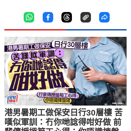
港男暑期工做保安日行30層樓 苦
嘆似軍訓：冇你哋諗得咁好做 前