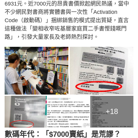
6931元。近7000元的昂貴書價掀起網民熱議，當中
不少網民對書商將實體書與一次性「Activation
Code（啟動碼）」捆綁銷售的模式提出質疑，直言
這種做法「變相收窄咗基層家庭買二手書慳錢嘅門
路」，引發大量家長及老師熱烈探討。
+18
數碼年代：「$7000賣紙」是荒謬？