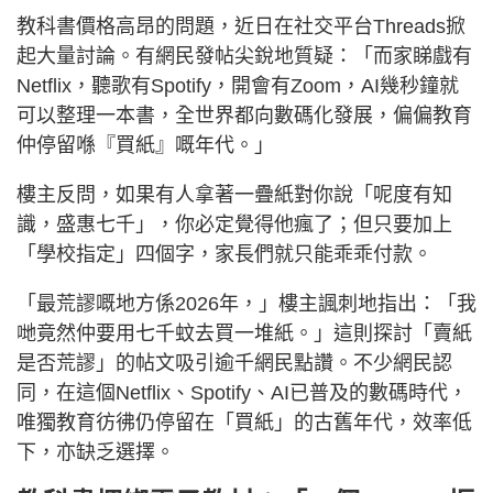
教科書價格高昂的問題，近日在社交平台Threads掀
起大量討論。有網民發帖尖銳地質疑：「而家睇戲有
Netflix，聽歌有Spotify，開會有Zoom，AI幾秒鐘就
可以整理一本書，全世界都向數碼化發展，偏偏教育
仲停留喺『買紙』嘅年代。」
樓主反問，如果有人拿著一疊紙對你說「呢度有知
識，盛惠七千」，你必定覺得他瘋了；但只要加上
「學校指定」四個字，家長們就只能乖乖付款。
「最荒謬嘅地方係2026年，」樓主諷刺地指出：「我
哋竟然仲要用七千蚊去買一堆紙。」這則探討「賣紙
是否荒謬」的帖文吸引逾千網民點讚。不少網民認
同，在這個Netflix、Spotify、AI已普及的數碼時代，
唯獨教育彷彿仍停留在「買紙」的古舊年代，效率低
下，亦缺乏選擇。