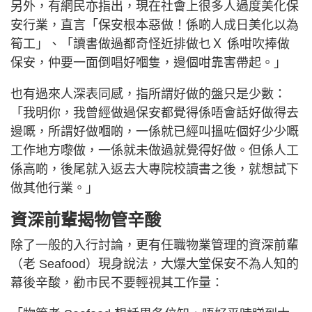
另外，有網民亦指出，現在社會上很多人過度美化保
安行業，直言「保安根本惡做！係啲人成日美化以為
筍工」、「讀書做過都奇怪近排做乜Ｘ 係咁吹捧做
保安，仲要一面倒唱好嗰隻，邊個咁靠害帶起。」
也有過來人深表同感，指所謂好做的盤只是少數：
「我明你，我曾經做過保安都覺得係唔會話好做得去
邊嘅，所謂好做嗰啲，一係就已經叫搵咗個好少少嘅
工作地方嚟做，一係就未做過就覺得好做。但係人工
係高啲，後尾就入返去大專院校讀書之後，就想試下
做其他行業。」
資深前輩揭物管辛酸
除了一般的入行討論，更有任職物業管理的資深前輩
（老 Seafood）現身說法，大爆大堂保安不為人知的
幕後辛酸，勸市民不要輕視其工作量：