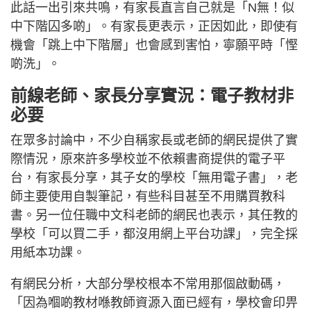
此話一出引來共鳴，有家長直言自己就是「N無！似
中下階囚多啲」。有家長更表示，正因如此，即使有
機會「跳上中下階層」也會感到害怕，寧願平時「慳
啲洗」。
前線老師、家長分享實況：電子教材非
必要
在眾多討論中，不少自稱家長或老師的網民提供了實
際情況，原來許多學校並不依賴書商提供的電子平
台，有家長分享，其子女的學校「無用電子書」，老
師主要使用自製筆記，有些科目甚至不用購買教科
書。另一位任職中文科老師的網民也表示，其任教的
學校「可以買二手，都沒用網上平台功課」，完全採
用紙本功課。
有網民分析，大部分學校根本不常用那個啟動碼，
「因為嗰啲教材喺教師資源入面已經有，學校會印畀