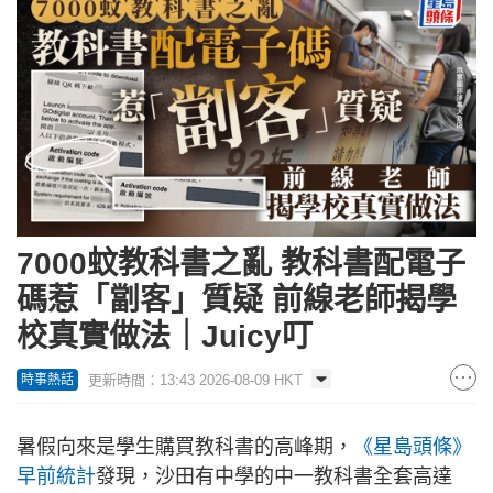
7000蚊教科書之亂 教科書配電子
碼惹「劏客」質疑 前線老師揭學
校真實做法｜Juicy叮
更新時間：13:43 2026-08-09 HKT
時事熱話
暑假向來是學生購買教科書的高峰期，
《星島頭條》
早前統計
發現，沙田有中學的中一教科書全套高達