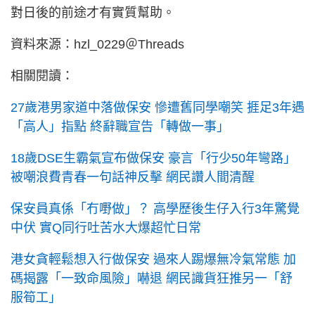
對日後的前途才有實質幫助。
資料來源：hzl_0229＠Threads
相關閱讀：
27歲港男家道中落做保安 慘遭舊同學嘲笑 捱足3年遇
「高人」指點 終辭職宣告「轉做一事」
18歲DSE生霸氣宣布做保安 豪言「行少50年彎路」
被嘲浪費青春一句話神反擊 網民讚人間清醒
保安員真係「冇嘢做」？ 高學歷後生仔入行3年驚覺
中伏 實Q同行吐苦水大爆超忙日常
港女貪輕鬆想入行做保安 過來人踢爆無冷氣常態 加
碼揭露「一致命風險」嚇退 網民識貨狂推另一「舒
服筍工」