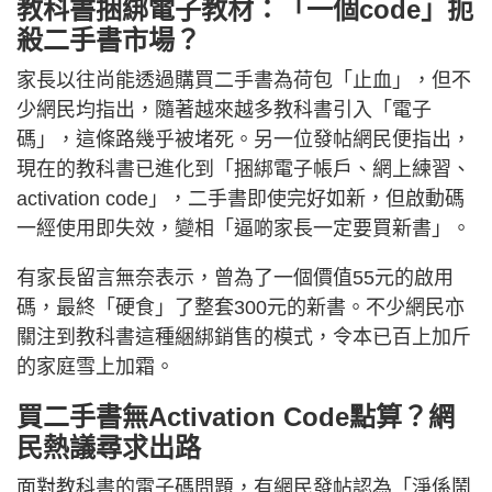
教科書捆綁電子教材：「一個code」扼
殺二手書市場？
家長以往尚能透過購買二手書為荷包「止血」，但不
少網民均指出，隨著越來越多教科書引入「電子
碼」，這條路幾乎被堵死。另一位發帖網民便指出，
現在的教科書已進化到「捆綁電子帳戶、網上練習、
activation code」，二手書即使完好如新，但啟動碼
一經使用即失效，變相「逼啲家長一定要買新書」。
有家長留言無奈表示，曾為了一個價值55元的啟用
碼，最終「硬食」了整套300元的新書。不少網民亦
關注到教科書這種綑綁銷售的模式，令本已百上加斤
的家庭雪上加霜。
買二手書無Activation Code點算？網
民熱議尋求出路
面對教科書的電子碼問題，有網民發帖認為「淨係鬧