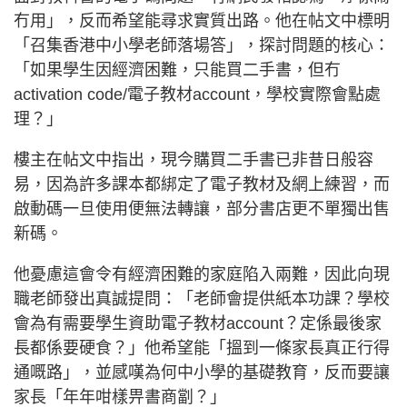
冇用」，反而希望能尋求實質出路。他在帖文中標明
「召集香港中小學老師落場答」，探討問題的核心：
「如果學生因經濟困難，只能買二手書，但冇
activation code/電子教材account，學校實際會點處
理？」
樓主在帖文中指出，現今購買二手書已非昔日般容
易，因為許多課本都綁定了電子教材及網上練習，而
啟動碼一旦使用便無法轉讓，部分書店更不單獨出售
新碼。
他憂慮這會令有經濟困難的家庭陷入兩難，因此向現
職老師發出真誠提問：「老師會提供紙本功課？學校
會為有需要學生資助電子教材account？定係最後家
長都係要硬食？」他希望能「搵到一條家長真正行得
通嘅路」，並感嘆為何中小學的基礎教育，反而要讓
家長「年年咁樣畀書商劏？」