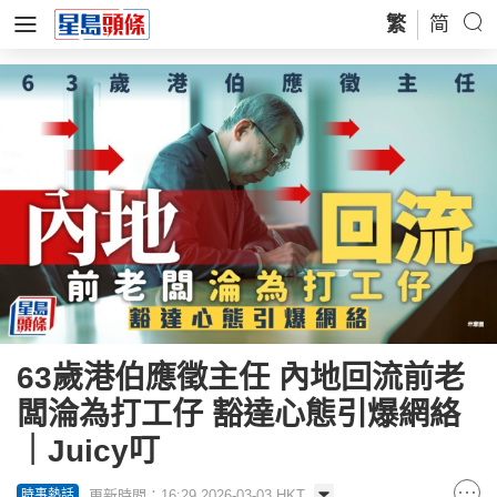
繁
简
63歲港伯應徵主任 內地回流前老
闆淪為打工仔 豁達心態引爆網絡
｜Juicy叮
更新時間：16:29 2026-03-03 HKT
時事熱話