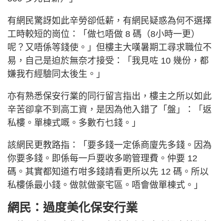
有網民驚訝如此辛勞卻低薪，有網民疑惑為何不選擇
工時較短的崗位：「做乜唔做 8 碼（8小時一更）
呢？又唔係等錢使。」但樓主大嘆暑期工尋求職位不
易，自己是迫於無奈才接受：「我見咗 10 幾份，都
嫌我冇經驗同太後生。」
亦有熟悉保安行業的同行留言指出，樓主之所以如此
辛苦卻拿不到高工資，是因為他入錯了「盤」：「返
私樓。單棟式嘅。多數冇乜錢。」
該網民更教路指：「要多錢一定係商廈先多錢。因為
你要多錢。即係每一戶要收多啲管理費。仲要 12
碼。其實都知道冇咁多錢請看更所以先 12 碼。所以
私樓係最小錢。做就做豪宅區。唔會做單棟式。」
網民：過度美化保安行業