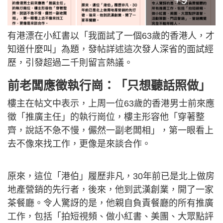
有港漂在小紅書以「我面試了一個63歲的香港人，才
知道什麼叫」為題，發帖詳述這次發人深省的面試經
歷，引發超過二千則留言熱議。
前老闆應徵執行崗：「只想聽話照做」
樓主在帖文中表示，上周一位63歲的香港男士前來應
徵「推廣主任」的執行崗位，樓主形容他「穿著整
齊，說話不急不慢，儼然一副老闆相」，第一眼看上
去不像來找工作，更像是來談合作。
原來，這位「港伯」履歷非凡，30年前已是北上做房
地產營銷的先行者，後來，他到武漢創業，開了一家
茶餐廳。令人驚訝的是，他親自負責餐廳的所有推廣
工作，包括「拍短視頻、做小紅書、美團、大眾點評