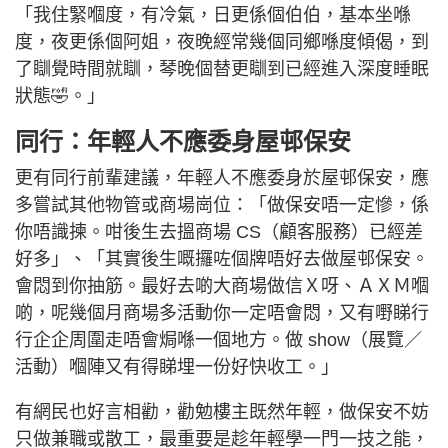
「我住緊嗰度，有冷氣，日更係個伯伯，基本坐喺
度，夜更係個阿姐，夜晚經常幾個同鄉喺度傾偈，到
了瞓覺時間就瞓，琴晚個替更瞓到已經進入深度睡眠
狀態🤣。」
同行：年輕人不應委身屋邨保安
更有同行前輩建議，年輕人不應委身於屋邨保安，應
多嘗試其他物管或商場崗位：「做保安唔一定慘，係
你唔識揀。咁後生去搵商場 CS（顧客服務）已經差
好多」、「其實後生嘅攞咗個牌唔好去做屋邨保安。
會悶到你抽筋。最好去啲大商場做信Ｘ呀、ＡＸＭ嗰
啲，呢幾個月商場多活動你一定唔會悶，又有嘢睇行
行企企周圍走唔會焗喺一個地方。做 show（展覽／
活動）嗰陣又有得睇埋一份好快收工。」
有網民也好言相勸，勸勉樓主既然年輕，做保安不妨
只做兼職或散工，最重要是趁年輕學一門一技之能，