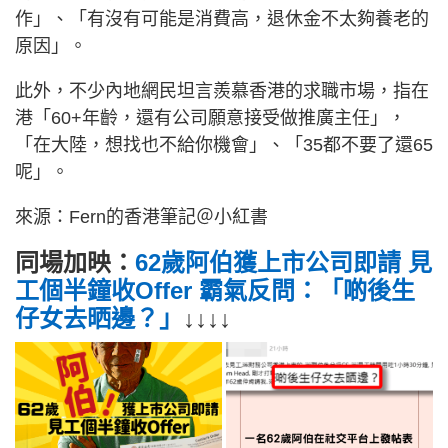
作」、「有沒有可能是消費高，退休金不太夠養老的
原因」。
此外，不少內地網民坦言羨慕香港的求職市場，指在
港「60+年齡，還有公司願意接受做推廣主任」，
「在大陸，想找也​​不給你機會」、「35都不要了還65
呢」。
來源：Fern的香港筆記＠小紅書
同場加映：
62歲阿伯獲上市公司即請 見
工個半鐘收Offer 霸氣反問：「啲後生
仔女去晒邊？」
↓↓↓↓