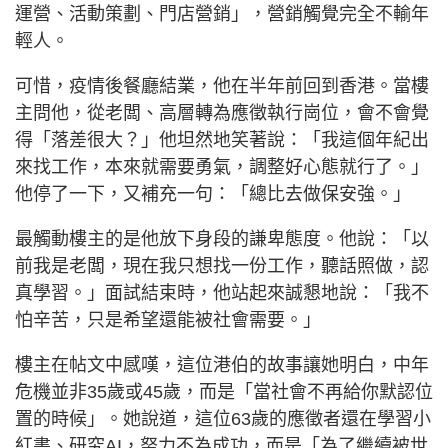
運營、活動策劃、門店營銷」，營銷觸覺完全不輸年
輕人。
可惜，疫情後餐廳結業，他在半年前回到香港。當樓
主問他，從老闆、高層轉為應徵執行崗位，會不會覺
得「落差很大？」他坦然地笑著說：「我這個年紀出
來找工作，本來就需要勇氣，調整好心態就行了。」
他停了一下，又補充一句：「總比去做保安強。」
最觸動樓主的是他放下身段的謙卑態度。他說：「以
前我是老闆，現在我只想找一份工作，聽話照做，認
真學習。」面試結束時，他站起來誠懇地說：「我不
怕辛苦，只是希望還能被社會需要。」
樓主在帖文中感嘆，這位港伯的故事讓她明白，中年
危機並非35歲或45歲，而是「當社會不再給你默認位
置的時候」。她說道，這位63歲的應徵者還在學習小
紅書、研究AI，努力不為成功，而是「為了繼續被世