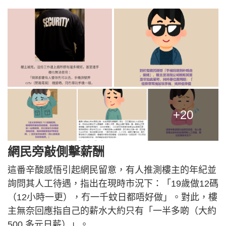
+20
網民旁敲側擊薪酬
這番辛酸感悟引起網民留意，有人推測樓主的年紀並
詢問其人工待遇，指出在現時市況下：「19歲做12碼
（12小時一更），冇一千蚊日都唔好做」。對此，樓
主無奈回應指自己的薪水大約只有「一半多啲（大約
500 多元日薪）」。