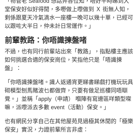
「物管老 Seafood 想話畀各位知，唔好平時睇到大
堂保安好似好得閒，多嘢做上嚟做到 Ｘ 街無人知，
剩係跟夏天冷氣滴水一座樓一晚可以幾十單，已經可
以跟咗大半日，仲未計日常運作。」
前輩教路：你唔識揀盤啫
不過，也有同行前輩站出來「教路」，指點樓主應該
如何挑選合適的保安崗位，笑指他只是「唔識揀
盤」：
「你唔識揀盤啫。識人返通宵更睇書睇戲打機玩玩具
砌模型刨馬賭波乜都做齊，只要有做足巡樓同唔瞓
覺。」並稱「apply（申請） 嗰陣有寫邊區咩類型㗎
嘛，派嚟派去多數 event（活動）保安。」
也有網民分享自己在其他屋苑見過極其休閒的「極樂
保安」實況，力證前輩所言非虛：