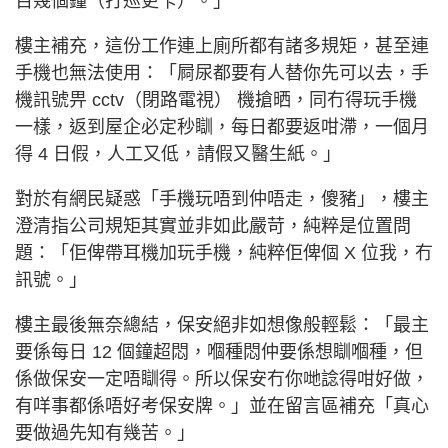
百幾個鐘（打巡更卡）。」
樓主補充，這份工作連上廁所都有諸多規矩，甚至連
手機也無法使用：「屙尿都要有人替你先可以去，手
機訊號畀 cctv（閉路電視） 機搶晒，同冇得玩手機
一樣，返到屋企必定秒瞓，每日都要返咁滯，一個月
得 4 日假，人工又低，請假又醫生紙。」
對於有網民疑惑「手機玩唔到仲唔走，傻豬」，樓主
澄清指公司規矩其實並非如此嚴苛，純粹是位置問
題：「佢俾帶耳機加玩手機，純粹佢俾個 X 位我，冇
訊號。」
樓主最後無奈總結，保安絕非如想像般輕鬆：「最主
要係每日 12 個鐘超悶，嗰種悶仲要係想瞓嗰種，但
係做保安一定唔瞓得。所以保安冇你哋諗得咁好做，
有咩事都係唔好考保安牌。」並在留言區補充「真心
要做過先知有幾苦。」