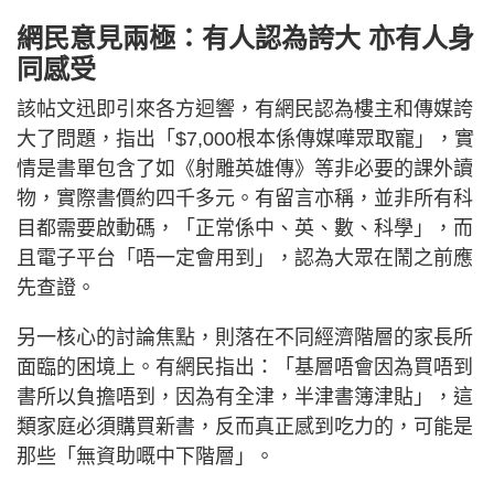
網民意見兩極：有人認為誇大 亦有人身
同感受
該帖文迅即引來各方迴響，有網民認為樓主和傳媒誇
大了問題，指出「$7,000根本係傳媒嘩眾取寵」，實
情是書單包含了如《射雕英雄傳》等非必要的課外讀
物，實際書價約四千多元。有留言亦稱，並非所有科
目都需要啟動碼，「正常係中、英、數、科學」，而
且電子平台「唔一定會用到」，認為大眾在鬧之前應
先查證。
另一核心的討論焦點，則落在不同經濟階層的家長所
面臨的困境上。有網民指出：「基層唔會因為買唔到
書所以負擔唔到，因為有全津，半津書簿津貼」，這
類家庭必須購買新書，反而真正感到吃力的，可能是
那些「無資助嘅中下階層」。