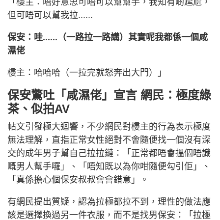
「樓主：唔好意思可唔可以幫幫手，我知有啲尷尬，
但可唔可以幫我拉......
保安：哇......（一路拉一路講）其實呢我都係一個咸
濕佬
樓主：哈哈哈（一拉完就怒奔出大門）」
保安驚吐「咸濕佬」宣言 網民：極度綠
茶、似拍AV
帖文引發極大迴響，不少網民對樓主的行為表示極度
無法理解，直指正常女性絕對不會隨便找一個沒有深
交的成年男子幫自己拉拉鏈：「正常都唔會搵個唔識
嘅男人幫手囉」、「唔知既以為你咁隨便勾引佢」、
「真係擔心個保安叔叔會會錯意」。
有網民提出質疑，認為拉極都拉不到，理性的做法應
該是選擇換過另一件衣服，而不是找男保安：「拉極