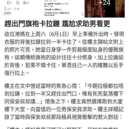
+24
趕出門旗袍卡拉鏈 尷尬求助男看更
這位港媽在上周六（8月1日）早上準備外出時，發現
衣服的背後拉鏈拉到一半卡住了。從樓主隨帖文附上
的照片可見，她當日身穿一件剪裁極度貼身的優雅旗
袍。這類傳統旗袍的設計往往十分修身，加上拉鏈設
於背後，若果不慎卡住，單憑自己一人的確難以反手
強行拉上。
樓主在文中憶述當時的焦急心情：「今朝拉極都拉唔
到拉鍊，拉到一半又趕住出門口，唯有死死氣落樓下
同保安叔叔講...」情急之下，樓主竟然選擇跑到大廈
樓下大堂，向當值的一位男保安員求助。樓主詳細記
錄了當時與保安叔叔那段極具視覺衝擊的惹火對話：