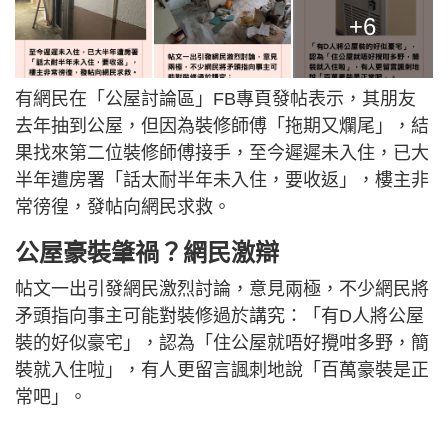
+6
有網民在「公屋討論區」FB專頁發帖表示，其朋友
去年抽到公屋，但因為裝修師傅「拖期又爛尾」，結
果找來第二位裝修師傅接手，至今遲遲未入住，已大
半年遭房署「話太耐半年未入住，要收返」，樓主非
常徬徨，發帖向網民求救。
公屋豪裝肇禍？網民激辯
帖文一出引發網民激烈討論，意見兩極，不少網民將
矛頭指向事主可能對裝修過於講究：「有D人將公屋
裝的好似豪宅」，認為「住公屋就唔好攪咁多野，簡
裝就入住啦」，有人更留言諷刺地說「百萬豪裝是正
常吧」。