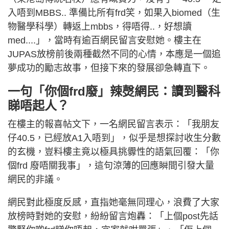
入唔到MBBS.. 準備比所有frd笑，如果入biomed（生
物醫學科學）轉返上mbbs，得唔得..，好想讀
med....」，當時有逾百網民留言安慰她。樓主在
JUPAS放榜前後兩種截然不同的心情，本應是一個追
夢成功的勵志故事，但接下來的發展卻急轉直下。
一句「你個frd廢」辣㷫網民：讀到醫科
睇唔起人？
在樓主的報喜帖文下，一名網民留言表示：「我朋友
仔40.5，已經放A1入唔到」，似乎是想探討收生分數
的玄機，豈料樓主竟以極具挑釁性的語氣回覆：「你
個frd 廢唔關我事」，這句涼薄的回應瞬間引發大量
網民的非議。
網民對此極度反感，直指她毫無同理心，浪費了大家
放榜時對她的安慰，紛紛留言炮轟：「上個post先話