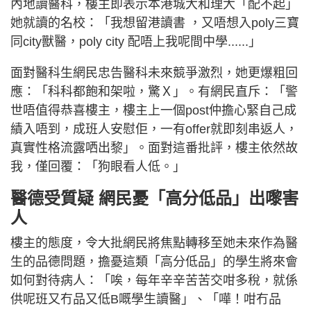
內地讀醫科，樓主即表示本港城大和理大「配不起」
她就讀的名校：「我想留港讀書 ，又唔想入poly三寶
同city獸醫，poly city 配唔上我呢間中學......」
面對醫科生網民忠告醫科未來競爭激烈，她更爆粗回
應：「科科都飽和架啦，驚Ｘ」。有網民直斥：「警
世唔值得恭喜樓主，樓主上一個post仲擔心緊自己成
績入唔到，成班人安慰佢，一有offer就即刻串返人，
真實性格流露哂出黎」。面對這番批評，樓主依然故
我，僅回覆：「狗眼看人低。」
醫德受質疑 網民憂「高分低品」出嚟害
人
樓主的態度，令大批網民將焦點轉移至她未來作為醫
生的品德問題，擔憂這類「高分低品」的學生將來會
如何對待病人：「唉，每年辛辛苦苦交咁多稅，就係
供呢班又冇品又低B嘅學生讀醫」、「嘩！咁冇品