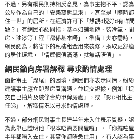
不過，另有網民則持相反意見，為事主抱不平，認為
公屋作為自己的「安樂窩避風港」，甚至是「隨時都
住一世」的居所，在經濟許可下「想靚d攪好d有咩問
題？」有網民亦認同指，基本如鋪地磚、裝冷氣、間
房、油漆等工程「都係基本嘢」，準備工夫亦需時，
網民認為，將省下的私樓租金用來裝修，換取更舒適
的居住環境，「情感價值滿滿，就無話唔值」。
網民籲向房署解釋 尋求酌情處理
面對事主「爛尾」的困境，網民們亦表示同情，紛紛
建議事主應立即與房署溝通，並提交證據，例如「提
交自己拍片及装修合約單俾房處」，或「影D相比主
任睇」，解釋情況以尋求酌情處理。
不過，部分網民對事主長達半年未入住表示質疑，認
為此舉已證明他「根本唔需要間屋囉」，「你攞咗屋
半年都唔入去住，其實你都唔急住用」，有人認為事