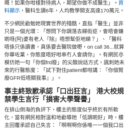
嘅！如果你咁樣對待病人，期望你做不成醫生」。
資
料顯示
，醫科生讀6年，人均教學開支高達170萬元。
不少網民勸勉她現實世界的殘酷，直指「醫生」並非
只是一個光環：「想問下你調落去睇街症，會唔會嫌
啲呀(阿)婆有老人『除』唔想幫佢地睇？」、「醫科
唔係只係讀書，真係要去醫院做嘢，on call 36...就算
你畢咗業，你態度唔好咁串冇人會請你」。有網民亦
模仿她一句「你個frd廢」的尖酸說話方式，諷刺她未
來的行醫態度：「試下對住patient都咁講：『你個腎
廢GFR低唔關我事』」。
事主終致歉承認「口出狂言」 港大校規
禁學生言行「損害大學聲譽」
在排山倒海的負評下，樓主的態度似乎終於有所軟
化，當有網民相對溫和地勸導她「低調啲好」時，樓
主回覆承認自己失言：「啊啊啊你係唯一一個我口出