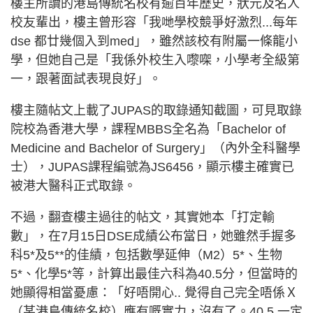
樓主所讀的港島傳統名校有逾百年歷史，狀元及名人
校友輩出，樓主曾形容「我哋學校競爭好激烈...每年
dse 都廿幾個入到med」，雖然該校有附屬一條龍小
學，但她自己是「我係外校生入嚟㗎，小學考全級第
一，跟著面試表現良好」。
樓主隨帖文上載了JUPAS的取錄通知截圖，可見取錄
院校為香港大學，課程MBBS全名為「Bachelor of
Medicine and Bachelor of Surgery」（內外全科醫學
士），JUPAS課程編號為JS6456，顯示樓主確實已
被港大醫科正式取錄。
不過，翻查樓主過往的帖文，其實她本「打定輸
數」，在7月15日DSE成績公布當日，她雖然手握多
科5*及5**的佳績，包括數學延伸（M2）5*、生物
5*、化學5*等，計算出最佳六科為40.5分，但當時的
她顯得相當憂慮：「好唔開心.. 覺得自己完全唔係Ｘ
（某港島傳統名校）應有嘅實力，沒有了。40.5 一定