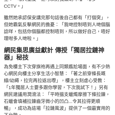
CCTV。」
雖然她承認保安講完那句話後自己都有「打個突」，
但她霸氣反擊網民的擔憂：「我哋控制唔到人哋個腦
諗咩，包括你個腦都控制唔到，所以做好自己，唔好
理咁多人哋啦。」
網民集思廣益獻計 傳授「獨居拉鏈神
器」秘技
為免樓主下次穿旗袍再遇上同類尷尬場面，有不少熱
心網民向樓主分享生活小智慧：「著之前穿條長嘅
線/幼繩，拉完再拉返出嚟」，樓主立刻虛心受教：
「1年獨居人士要多跟你學習，下次我試下！」另有
網民建議用潤滑法：「平時搵支蠟燭摩擦下條拉錬，
石蠟會填補拉錬齒牙微小的凹凸...令其拉得更順
暢」，成功為這場「拉鏈風波」提供了一個最實用的