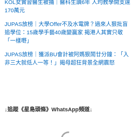
KOL女實習醫生被捕｜醫科生讀6年 人均教學開支達
170萬元
JUPAS放榜｜大學Offer不及水電牌？過來人狠批盲
追學位：15歲學手藝40歲變贏家 揭港人其實只敬
「一樣嘢」
JUPAS放榜｜獲派BU會計被阿媽狠鬧廿分鐘：「入
非三大就低人一等！」揭母超狂背景全網震怒
↓追蹤《星島頭條》WhatsApp頻道↓