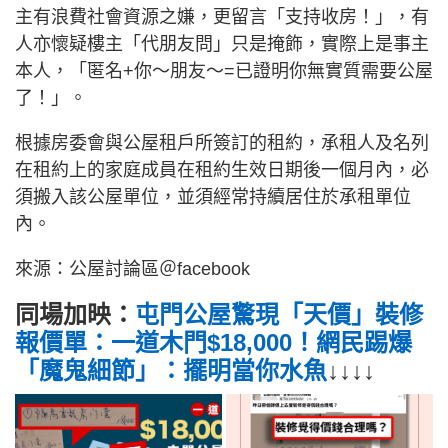
主有浪費社會資源之嫌，更留言「支持收房！」，有
人亦懷疑樓主「代朋友問」只是掩飾，實際上是事主
本人，「匿名+你～朋友～=已證明你無實質需要公屋
了！」。
根據房委會與公屋租戶所簽訂的租約，承租人及名列
在租約上的家庭成員在租約生效日期後一個月內，必
須搬入該公屋單位，並須經常持續居住於承租單位
內。
來源：公屋討論區＠facebook
同場加映：
屯門公屋驚現「天價」裝修
報價單：一道木門$18,000！網民踢爆
「魔鬼細節」：擺明當你水魚
↓↓↓↓