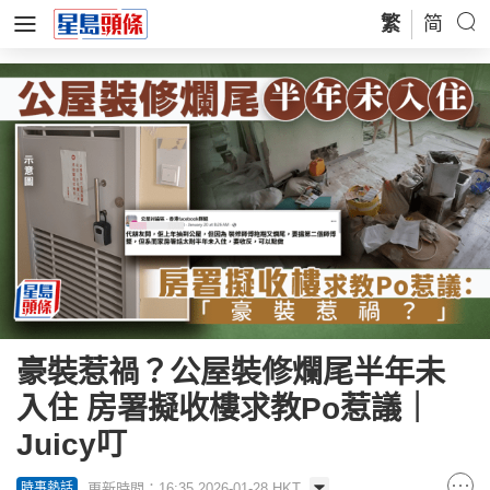
繁
简
豪裝惹禍？公屋裝修爛尾半年未
入住 房署擬收樓求教Po惹議｜
Juicy叮
更新時間：16:35 2026-01-28 HKT
時事熱話