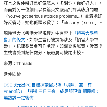
狂言之後仲咁好聲好氣嘅人，多謝你，你好好人」。
而面對另一位網民以長篇英文嚴肅批評其態度問題
（You’ve got serious attitude problems...）並着她好
好反省時，她也低頭致歉了：「ok sorry :( see u」。
現時港大《香港大學規程》中有禁止
「損害大學聲
譽」的條文
，如學生言行被投訴涉及「損害大學聲
譽」，紀律委員會可作處理，如調查後屬實，涉事學
生或會受到紀律處分，最嚴厲可被踢出校。
來源：Threads
延伸閱讀：
DSE狀元出PO自爆揀讀醫只為「穩陣」兼「有
Friend陪」 「掙扎三日三夜」終屈服現實 網民嘆：
無熱誠一定後悔