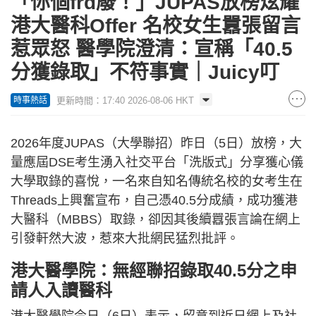
「你個frd廢！」JUPAS放榜炫耀
港大醫科Offer 名校女生囂張留言
惹眾怒 醫學院澄清：宣稱「40.5
分獲錄取」不符事實｜Juicy叮
更新時間：17:40 2026-08-06 HKT
時事熱話
2026年度JUPAS（大學聯招）昨日（5日）放榜，大
量應屆DSE考生湧入社交平台「洗版式」分享獲心儀
大學取錄的喜悅，一名來自知名傳統名校的女考生在
Threads上興奮宣布，自己憑40.5分成績，成功獲港
大醫科（MBBS）取錄，卻因其後續囂張言論在網上
引發軒然大波，惹來大批網民猛烈批評。
港大醫學院：無經聯招錄取40.5分之申
請人入讀醫科
港大醫學院今日（6日）表示，留意到近日網上及社