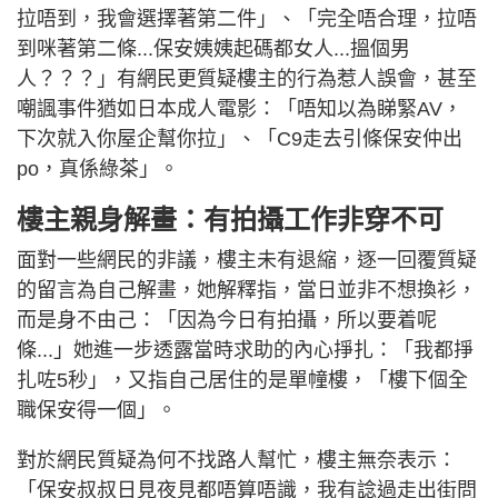
拉唔到，我會選擇著第二件」、「完全唔合理，拉唔
到咪著第二條...保安姨姨起碼都女人...搵個男
人？？？」有網民更質疑樓主的行為惹人誤會，甚至
嘲諷事件猶如日本成人電影：「唔知以為睇緊AV，
下次就入你屋企幫你拉」、「C9走去引條保安仲出
po，真係綠茶」。
樓主親身解畫：有拍攝工作非穿不可
面對一些網民的非議，樓主未有退縮，逐一回覆質疑
的留言為自己解畫，她解釋指，當日並非不想換衫，
而是身不由己：「因為今日有拍攝，所以要着呢
條...」她進一步透露當時求助的內心掙扎：「我都掙
扎咗5秒」，又指自己居住的是單幢樓，「樓下個全
職保安得一個」。
對於網民質疑為何不找路人幫忙，樓主無奈表示：
「保安叔叔日見夜見都唔算唔識，我有諗過走出街問