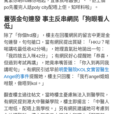
驚緊你啲frd睇你唔起，宜家就咁囂張」、「佢上個
po先覆完人話poly city配唔上佢，知咩料啦」。
囂張金句連發 事主反串網民「狗眼看人
低」
除了「你個frd廢」，樓主在回覆網民的留言中更是金
句連發，句句搶口，當有網民提出質疑：「HKU？啱
啱講咗最低收42分喎」，她理直氣壯地拋出一句：
「我四捨五入咪42分」；有網民好心提醒她「恭喜，
但過到考試再講」，她竟串嘴答道：「你入到再同我
講呢句」。有網民引述早前
明愛醫院KOL女實習醫生
Angel的事件
提醒她，樓主只回覆：「我冇angel姐姐
咁靚，做唔到kol。」
翻查樓主過往帖文，當時樓主憂慮無法入到醫學院，
有網民提到港大中醫藥學院，樓主即揚言：「中醫人
工咁低，配唔上我學校。」另有網民建議她可考慮到