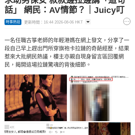
求助男保安 叔叔邊拉邊講「這句
話」 網民：AV情節？｜Juicy叮
更新時間：16:44 2026-08-06 HKT
時事熱話
一名任職古箏老師的年輕港媽在網上發文，分享了一
段自己早上趕出門所穿旗袍卡拉鏈的奇葩經歷，結果
惹來大批網民熱議，樓主亦親自現身留言區回覆網
民，揭開這場拉鏈驚魂的背後細節。