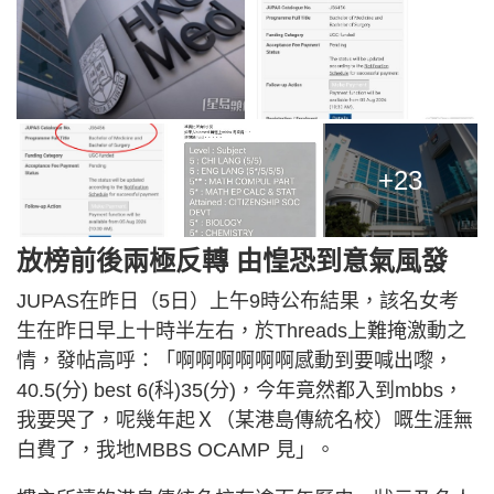
+23
放榜前後兩極反轉 由惶恐到意氣風發
JUPAS在昨日（5日）上午9時公布結果，該名女考
生在昨日早上十時半左右，於Threads上難掩激動之
情，發帖高呼：「啊啊啊啊啊啊感動到要喊出嚟，
40.5(分) best 6(科)35(分)，今年竟然都入到mbbs，
我要哭了，呢幾年起Ｘ（某港島傳統名校）嘅生涯無
白費了，我地MBBS OCAMP 見」。