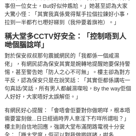
事但一位女士，But好似仲尷尬。」她甚至認為大家
大驚小怪：「其實我真係覺得幫手拉個拉鍊好小事，
拉到一半都冇乜嘢好睇到（我仲要着旗袍）。」
稱大堂多CCTV好安全：「控制唔到人
哋個腦諗咩」
對於保安叔叔那句震撼網民的「我都係一個咸濕
佬」，有網民認為保安其實是婉轉地提醒她要保持警
惕，甚至警告她「防人之心不可無」。樓主卻為對方
平反，認為保安只是在說笑話：「其實佢都係講咗一
句真話/笑話，所有男人都鹹濕㗎啦，By the way佢個
人好好，大家唔好太誤解佢。」
有網民好心提醒：「會唔會佢要對你做啲咩，根本唔
需要當刻做...日日經過時畀人意淫下冇咩所謂啦？」
樓主則自信地回應，強調大堂布滿閉路電視十分安
全：「喺大堂度，佢可以對我做啲咩啫，咁多