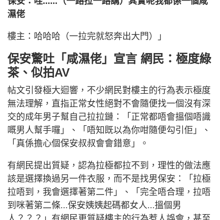
保安：哇......（一路拉一路講）其實呢我都係一個咸
濕佬
樓主：哈哈哈（一拉完就怒奔出大門）」
保安驚吐「咸濕佬」宣言 網民：極度綠
茶、似拍AV
帖文引發極大迴響，不少網民對樓主的行為表示極度
無法理解，直指正常女性絕對不會隨便找一個沒有深
交的成年男子幫自己拉拉鏈：「正常都唔會搵個唔識
嘅男人幫手囉」、「唔知既以為你咁隨便勾引佢」、
「真係擔心個保安叔叔會會錯意」。
有網民提出質疑，認為拉極都拉不到，理性的做法應
該是選擇換過另一件衣服，而不是找男保安：「拉極
拉唔到，我會選擇著第二件」、「完全唔合理，拉唔
到咪著第二條...保安姨姨起碼都女人...搵個男
人？？？」有網民更質疑樓主的行為惹人誤會，甚至