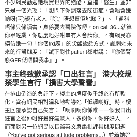
不少網民勸勉她現實世界的殘酷，直指「醫生」並非
只是一個光環：「想問下你調落去睇街症，會唔會嫌
啲呀(阿)婆有老人『除』唔想幫佢地睇？」、「醫科
唔係只係讀書，真係要去醫院做嘢，on call 36...就算
你畢咗業，你態度唔好咁串冇人會請你」。有網民亦
模仿她一句「你個frd廢」的尖酸說話方式，諷刺她未
來的行醫態度：「試下對住patient都咁講：『你個腎
廢GFR低唔關我事』」。
事主終致歉承認「口出狂言」 港大校規
禁學生言行「損害大學聲譽」
在排山倒海的負評下，樓主的態度似乎終於有所軟
化，當有網民相對溫和地勸導她「低調啲好」時，樓
主回覆承認自己失言：「啊啊啊你係唯一一個我口出
狂言之後仲咁好聲好氣嘅人，多謝你，你好好人」。
而面對另一位網民以長篇英文嚴肅批評其態度問題
（You’ve got serious attitude problems...）並着她好