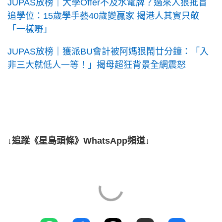
JUPAS放榜｜大學Offer不及水電牌？過來人狠批盲
追學位：15歲學手藝40歲變贏家 揭港人其實只敬
「一樣嘢」
JUPAS放榜｜獲派BU會計被阿媽狠鬧廿分鐘：「入
非三大就低人一等！」揭母超狂背景全網震怒
↓追蹤《星島頭條》WhatsApp頻道↓