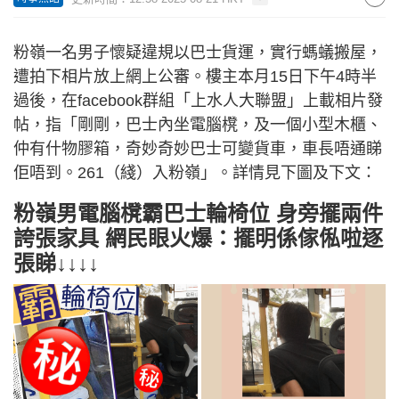
粉嶺一名男子懷疑違規以巴士貨運，實行螞蟻搬屋，
遭拍下相片放上網上公審。樓主本月15日下午4時半
過後，在facebook群組「上水人大聯盟」上載相片發
帖，指「剛剛，巴士內坐電腦櫈，及一個小型木櫃、
仲有什物膠箱，奇妙奇妙巴士可變貨車，車長唔通睇
佢唔到。261（綫）入粉嶺」。詳情見下圖及下文：
粉嶺男電腦櫈霸巴士輪椅位 身旁擺兩件
誇張家具 網民眼火爆：擺明係傢俬啦逐
張睇↓↓↓↓