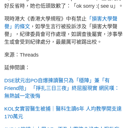
好反省時，她也低頭致歉了：「ok sorry :( see u」。
現時港大《香港大學規程》中有禁止
「損害大學聲
譽」的條文
，如學生言行被投訴涉及「損害大學聲
譽」，紀律委員會可作處理，如調查後屬實，涉事學
生或會受到紀律處分，最嚴厲可被踢出校。
來源：Threads
延伸閱讀：
DSE狀元出PO自爆揀讀醫只為「穩陣」兼「有
Friend陪」 「掙扎三日三夜」終屈服現實 網民嘆：
無熱誠一定後悔
KOL女實習醫生被捕｜醫科生讀6年 人均教學開支達
170萬元