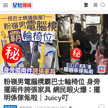
繁
简
粉嶺男電腦櫈霸巴士輪椅位 身旁
擺兩件誇張家具 網民眼火爆：擺
明係傢俬啦｜Juicy叮
更新時間：12:58 2025-08-21 HKT
時事熱話