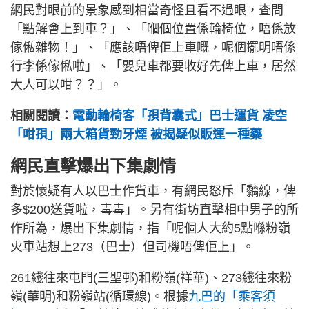
網民對眼前的景象感到相當奇怪且看不過眼，查問
「點解會上到車？」、「嗰個位置係輪椅位，唔係放
傢俬雜物！」、「應該唔俾佢上車嘅，呢個擺明唔係
行李係傢俬啦」、「嬰兒車都要收好先俾上車，居然
大人可以咁？？」。
相關閱讀：
電動輪椅客「孭背囊式」巴士運貨 凌空
「咁孭」兩大箱貨勁牙煙 被揭疑似販運一種藥
網民直擊爆出下集劇情
對於懷疑有人以巴士作貨車，有網民怒斥「黐線，俾
多$200送貨啦，毒毒」。另有街坊直擊相中男子的所
作所為，爆出下集劇情，指「呢個人大約5點喺粉嶺
火車站想上273（巴士）但司機唔俾佢上」。
261綫往來屯門(三聖邨)和粉嶺(祥華)、273綫往來粉
嶺(華明)和粉嶺站(循環線)。根據
九巴的「乘客須