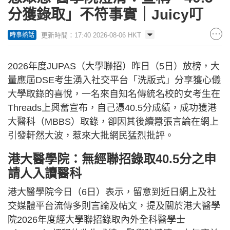
分獲錄取」不符事實｜Juicy叮
更新時間：17:40 2026-08-06 HKT
時事熱話
2026年度JUPAS（大學聯招）昨日（5日）放榜，大
量應屆DSE考生湧入社交平台「洗版式」分享獲心儀
大學取錄的喜悅，一名來自知名傳統名校的女考生在
Threads上興奮宣布，自己憑40.5分成績，成功獲港
大醫科（MBBS）取錄，卻因其後續囂張言論在網上
引發軒然大波，惹來大批網民猛烈批評。
港大醫學院：無經聯招錄取40.5分之申
請人入讀醫科
港大醫學院今日（6日）表示，留意到近日網上及社
交媒體平台流傳多則言論及帖文，提及關於港大醫學
院2026年度經大學聯招錄取內外全科醫學士