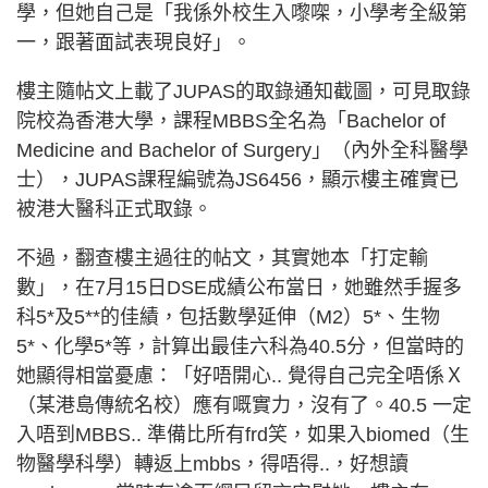
學，但她自己是「我係外校生入嚟㗎，小學考全級第
一，跟著面試表現良好」。
樓主隨帖文上載了JUPAS的取錄通知截圖，可見取錄
院校為香港大學，課程MBBS全名為「Bachelor of
Medicine and Bachelor of Surgery」（內外全科醫學
士），JUPAS課程編號為JS6456，顯示樓主確實已
被港大醫科正式取錄。
不過，翻查樓主過往的帖文，其實她本「打定輸
數」，在7月15日DSE成績公布當日，她雖然手握多
科5*及5**的佳績，包括數學延伸（M2）5*、生物
5*、化學5*等，計算出最佳六科為40.5分，但當時的
她顯得相當憂慮：「好唔開心.. 覺得自己完全唔係Ｘ
（某港島傳統名校）應有嘅實力，沒有了。40.5 一定
入唔到MBBS.. 準備比所有frd笑，如果入biomed（生
物醫學科學）轉返上mbbs，得唔得..，好想讀