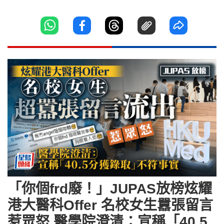
「你個frd廢！」JUPAS放榜炫耀
港大醫科Offer 名校女生囂張留言
惹眾怒 醫學院澄清：宣稱「40.5