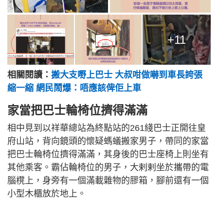
+11
相關閱讀：
搬大支嘢上巴士 大叔咁做嚇到車長誇張
縮一縮 網民鬧爆：唔應該俾佢上車
家當把巴士輪椅位擠得滿滿
相中見到以祥華總站為終點站的261綫巴士正開往皇
府山站，背向鏡頭的懷疑螞蟻搬家男子，帶同的家當
把巴士輪椅位擠得滿滿，其身後的巴士座椅上則坐有
其他乘客。霸佔輪椅位的男子，大剌剌坐於攜帶的電
腦櫈上，身旁有一個滿載雜物的膠箱，腳前還有一個
小型木櫃放於地上。