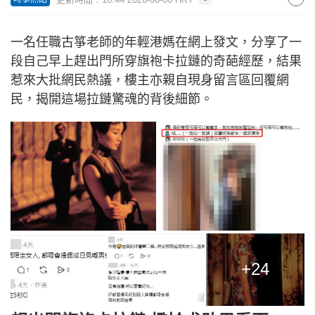
一名任職古箏老師的年輕港媽在網上發文，分享了一
段自己早上趕出門所穿旗袍卡拉鏈的奇葩經歷，結果
惹來大批網民熱議，樓主亦親自現身留言區回覆網
民，揭開這場拉鏈驚魂的背後細節。
+24