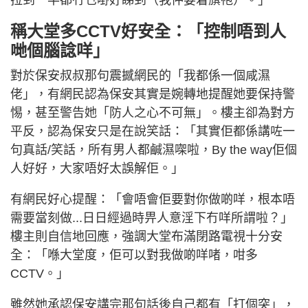
稱大堂多CCTV好安全：「控制唔到人
哋個腦諗咩」
對於保安叔叔那句震撼網民的「我都係一個咸濕
佬」，有網民認為保安其實是婉轉地提醒她要保持警
惕，甚至警告她「防人之心不可無」。樓主卻為對方
平反，認為保安只是在說笑話：「其實佢都係講咗一
句真話/笑話，所有男人都鹹濕㗎啦，By the way佢個
人好好，大家唔好太誤解佢。」
有網民好心提醒：「會唔會佢要對你做啲咩，根本唔
需要當刻做...日日經過時畀人意淫下冇咩所謂啦？」
樓主則自信地回應，強調大堂布滿閉路電視十分安
全：「喺大堂度，佢可以對我做啲咩啫，咁多
CCTV。」
雖然她承認保安講完那句話後自己都有「打個突」，