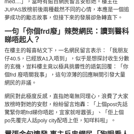
med....」，當時有逾百網民留言安慰她。樓主在
JUPAS放榜前後兩種截然不同的心情，本應是一個追
夢成功的勵志故事，但接下來的發展卻急轉直下。
一句「你個frd廢」辣㷫網民：讀到醫科
睇唔起人？
在樓主的報喜帖文下，一名網民留言表示：「我朋友
仔40.5，已經放A1入唔到」，似乎是想探討收生分數
的玄機，豈料樓主竟以極具挑釁性的語氣回覆：「你
個frd 廢唔關我事」，這句涼薄的回應瞬間引發大量
網民的非議。
網民對此極度反感，直指她毫無同理心，浪費了大家
放榜時對她的安慰，紛紛留言炮轟：「上個post先話
驚緊你啲frd睇你唔起，宜家就咁囂張」、「佢上個
po先覆完人話poly city配唔上佢，知咩料啦」。