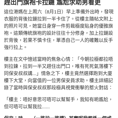
趕出門旗袍卡拉鏈 尷尬求助男看更
這位港媽在上周六（8月1日）早上準備外出時，發現
衣服的背後拉鏈拉到一半卡住了。從樓主隨帖文附上
的照片可見，她當日身穿一件剪裁極度貼身的優雅旗
袍。這類傳統旗袍的設計往往十分修身，加上拉鏈設
於背後，若果不慎卡住，單憑自己一人的確難以反手
強行拉上。
樓主在文中憶述當時的焦急心情：「今朝拉極都拉唔
到拉鍊，拉到一半又趕住出門口，唯有死死氣落樓下
同保安叔叔講...」情急之下，樓主竟然選擇跑到大廈
樓下大堂，向當值的一位男保安員求助。樓主詳細記
錄了當時與保安叔叔那段極具視覺衝擊的惹火對話：
「樓主：唔好意思可唔可以幫幫手，我知有啲尷尬，
但可唔可以幫我拉......