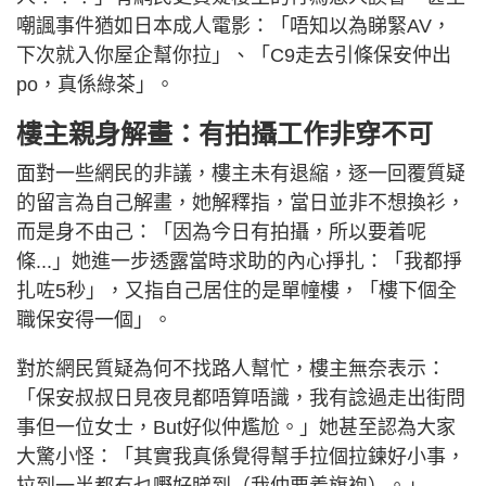
嘲諷事件猶如日本成人電影：「唔知以為睇緊AV，
下次就入你屋企幫你拉」、「C9走去引條保安仲出
po，真係綠茶」。
樓主親身解畫：有拍攝工作非穿不可
面對一些網民的非議，樓主未有退縮，逐一回覆質疑
的留言為自己解畫，她解釋指，當日並非不想換衫，
而是身不由己：「因為今日有拍攝，所以要着呢
條...」她進一步透露當時求助的內心掙扎：「我都掙
扎咗5秒」，又指自己居住的是單幢樓，「樓下個全
職保安得一個」。
對於網民質疑為何不找路人幫忙，樓主無奈表示：
「保安叔叔日見夜見都唔算唔識，我有諗過走出街問
事但一位女士，But好似仲尷尬。」她甚至認為大家
大驚小怪：「其實我真係覺得幫手拉個拉鍊好小事，
拉到一半都冇乜嘢好睇到（我仲要着旗袍）。」