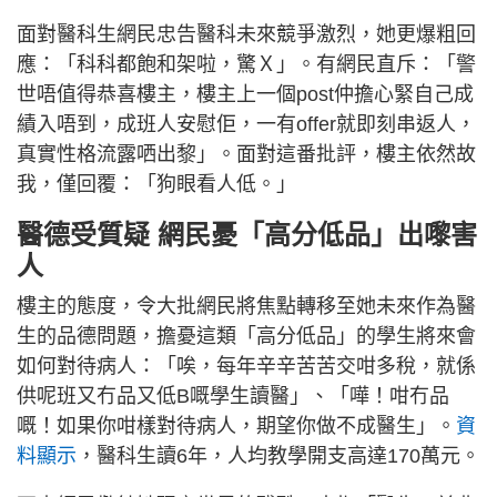
面對醫科生網民忠告醫科未來競爭激烈，她更爆粗回
應：「科科都飽和架啦，驚Ｘ」。有網民直斥：「警
世唔值得恭喜樓主，樓主上一個post仲擔心緊自己成
績入唔到，成班人安慰佢，一有offer就即刻串返人，
真實性格流露哂出黎」。面對這番批評，樓主依然故
我，僅回覆：「狗眼看人低。」
醫德受質疑 網民憂「高分低品」出嚟害
人
樓主的態度，令大批網民將焦點轉移至她未來作為醫
生的品德問題，擔憂這類「高分低品」的學生將來會
如何對待病人：「唉，每年辛辛苦苦交咁多稅，就係
供呢班又冇品又低B嘅學生讀醫」、「嘩！咁冇品
嘅！如果你咁樣對待病人，期望你做不成醫生」。
資
料顯示
，醫科生讀6年，人均教學開支高達170萬元。