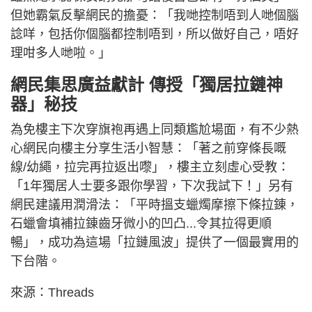
但她霸氣反擊網民的擔憂：「我哋控制唔到人哋個腦
諗咩，包括你個腦都控制唔到，所以做好自己，唔好
理咁多人哋啦。」
網民集思廣益獻計 傳授「獨居拉鏈神
器」秘技
為免樓主下次穿旗袍再遇上同類尷尬場面，有不少熱
心網民向樓主分享生活小智慧：「著之前穿條長嘅
線/幼繩，拉完再拉返出嚟」，樓主立刻虛心受教：
「1年獨居人士要多跟你學習，下次我試下！」另有
網民建議用潤滑法：「平時搵支蠟燭摩擦下條拉錬，
石蠟會填補拉錬齒牙微小的凹凸...令其拉得更順
暢」，成功為這場「拉鏈風波」提供了一個最實用的
下台階。
來源：Threads