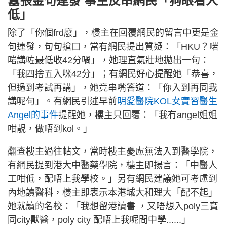
囂張金句連發 事主反串網民「狗眼看人
低」
除了「你個frd廢」，樓主在回覆網民的留言中更是金
句連發，句句搶口，當有網民提出質疑：「HKU？啱
啱講咗最低收42分喎」，她理直氣壯地拋出一句：
「我四捨五入咪42分」；有網民好心提醒她「恭喜，
但過到考試再講」，她竟串嘴答道：「你入到再同我
講呢句」。有網民引述早前
明愛醫院KOL女實習醫生
Angel的事件
提醒她，樓主只回覆：「我冇angel姐姐
咁靚，做唔到kol。」
翻查樓主過往帖文，當時樓主憂慮無法入到醫學院，
有網民提到港大中醫藥學院，樓主即揚言：「中醫人
工咁低，配唔上我學校。」另有網民建議她可考慮到
內地讀醫科，樓主即表示本港城大和理大「配不起」
她就讀的名校：「我想留港讀書 ，又唔想入poly三寶
同city獸醫，poly city 配唔上我呢間中學......」