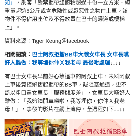
知」
，乘客「嚴禁攜帶總體積超過十份一立方米、總
重量超逾5公斤或含危險性或厭惡性之物件上車。該
物件不得佔用座位及不得放置在巴士的通道或樓梯
上」。
資料來源：Tiger Keung＠facebook
相關閱讀：
巴士阿叔拒摺BB車大戰女車長 女車長嘆
好人難做：我等埋你仲Ｘ我老母 最後咁處理
↓↓↓↓
有巴士女車長早前好心等追車的阿叔上車，未料阿叔
上車後竟拒絕摺起攜帶的BB車，疑阻塞通道，更不
斷以粗口罵女車長「服務態度差」，女車長大嘆好人
難做：「我夠鐘開車㗎啦，我等埋你，你仲Ｘ我老
母！」，事發的影片在網上流傳，全過程如下↓↓↓↓