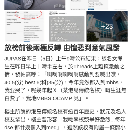
+23
放榜前後兩極反轉 由惶恐到意氣風發
JUPAS在昨日（5日）上午9時公布結果，該名女考
生在昨日早上十時半左右，於Threads上難掩激動之
情，發帖高呼：「啊啊啊啊啊啊感動到要喊出嚟，
40.5(分) best 6(科)35(分)，今年竟然都入到mbbs，
我要哭了，呢幾年起Ｘ（某港島傳統名校）嘅生涯無
白費了，我地MBBS OCAMP 見」。
樓主所讀的港島傳統名校有逾百年歷史，狀元及名人
校友輩出，樓主曾形容「我哋學校競爭好激烈...每年
dse 都廿幾個入到med」，雖然該校有附屬一條龍小