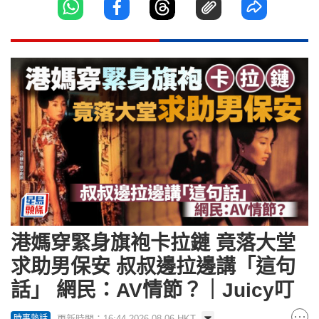
港媽穿緊身旗袍卡拉鏈 竟落大堂
求助男保安 叔叔邊拉邊講「這句
話」 網民：AV情節？｜Juicy叮
更新時間：16:44 2026-08-06 HKT
時事熱話