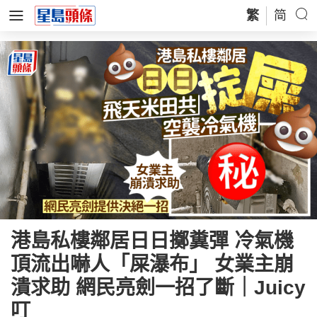
繁
简
港島私樓鄰居日日擲糞彈 冷氣機
頂流出嚇人「屎瀑布」 女業主崩
潰求助 網民亮劍一招了斷｜Juicy
叮