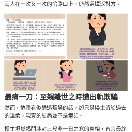
兩人在一次又一次的岔路口上，仍然選擇返對方。
+1
最痛一刀：至親離世之時遭出軌欺騙
然而，這番看似通透豁達的話，卻只是樓主留給過去
的溫柔，現實的結局並不是童話。
樓主坦然揭開冰封三尺非一日之寒的真相，直言最終