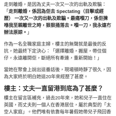
走到離婚，是因為丈夫一次又一次的出軌及欺騙：
「
走到離婚，係因為佢去 Spectating（目擊或經
歷） 一次又一次的出軌及欺騙。最痛嗰刀，係佢揀
喺我至親離世之時，狠狠捅落去。嗰一刀，我永遠冇
辦法原諒。
」
作為一名全職家庭主婦，樓主的無聲就是最後的反
抗，她最終下定決心：「選擇離婚，搬屋，帶住個
仔，永遠離開佢，斷絕所有牽連，重新開始！」
當她在聚會上說出這番話後，現場頓時靜了很久，因
為大家終於明白她這20年來經歷了甚麼。
樓主：丈夫一直留港到底為了甚麼？
樓主在留言區補充，過去20年來，她和兒子一直住在
英國，而丈夫則一個人在香港居住，屬於典型的「太
空人家庭」。他們唯有依靠每年暑假她帶兒子飛回香