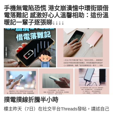
手機無電陷恐慌 港女崩潰憶中環街頭借
電落難記 感激好心人溫馨相助：這份溫
暖記一輩子逐張睇↓↓↓↓
撲電撲線折騰半小時
樓主昨天（7日）在社交平台Threads發帖，講述自己