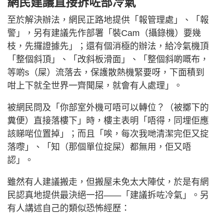
網民建議直接拆咗部冷氣
至於解決辦法，網民正路地提供「報管理處」、「報
警」，另有建議先作部署「裝Cam（攝錄機）要幾
枝，先攞證據先」；還有個消極的辦法，給冷氣機頂
「整個斜頂」、「改斜板滑面」、「整個斜啲嘅布，
等啲s（屎）流落去，保護散熱機緊要呀，下面積到
咁上下就全世界一齊聞屎，就會有人處理」。
被網民問及「你部室外機可唔可以轉位？（被擲下的
糞便）直接落樓下」時，樓主表明「唔得，同埋佢應
該睇啱位置掉」；而且「唉，每次我哋清潔完佢又掟
落嚟」、「知（那個單位掟屎）都無用，佢又唔
認」。
雖然有人建議搬走，但搬屋未免太大陣仗，於是有網
民認真地提供最決絕一招——「建議拆咗冷氣」。另
有人講述自己的類似恐怖經歷：