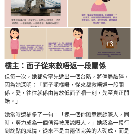
+3
樓主：面子從來救唔返一段關係
但每一次，她都會率先遞出一個台階，將僵局敲碎，
因為她深明：「面子呢樣嘢，從來都救唔返一段關
係。愛，往往就係由肯放低面子嗰一刻，先至真正開
始。」
她當時還補多了一句：「揀一個你願意原諒嘅人，同
時，努力成為一個值得被原諒嘅人。」她認為一段行
到終點的感情，從來不是由兩個完美的人砌成，而是