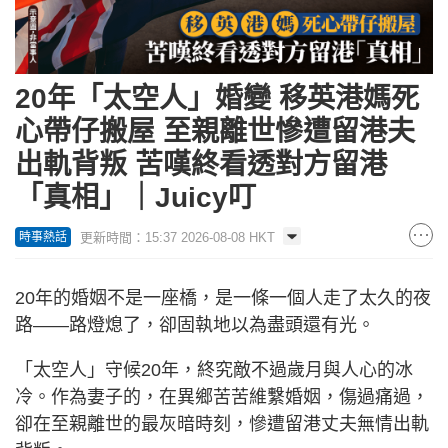
20年「太空人」婚變 移英港媽死
心帶仔搬屋 至親離世慘遭留港夫
出軌背叛 苦嘆終看透對方留港
「真相」｜Juicy叮
更新時間：15:37 2026-08-08 HKT
時事熱話
20年的婚姻不是一座橋，是一條一個人走了太久的夜
路——路燈熄了，卻固執地以為盡頭還有光。
「太空人」守候20年，終究敵不過歲月與人心的冰
冷。作為妻子的，在異鄉苦苦維繫婚姻，傷過痛過，
卻在至親離世的最灰暗時刻，慘遭留港丈夫無情出軌