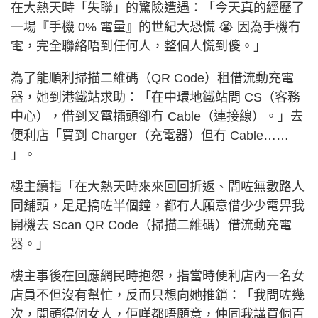
在大熱天時「失聯」的驚險遭遇：「今天真的經歷了
一場『手機 0% 電量』的世紀大恐慌 😭 因為手機冇
電，完全聯絡唔到任何人，整個人慌到傻。」
為了能順利掃描二維碼（QR Code）租借流動充電
器，她到港鐵站求助：「在中環地鐵站問 CS（客務
中心），借到叉電插頭卻冇 Cable（連接線）。」去
便利店「買到 Charger（充電器）但冇 Cable……
」。
樓主續指「在大熱天時來來回回折返、問咗無數路人
同舖頭，足足搞咗半個鐘，都冇人願意借少少電畀我
開機去 Scan QR Code（掃描二維碼）借流動充電
器。」
樓主事後在回應網民時抱怨，指當時便利店內一名女
店員不但沒有幫忙，反而只想向她推銷：「我問咗幾
次，開頭得個女人，佢咩都唔願意，仲同我講買個百