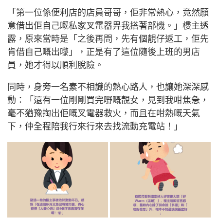
「第一位係便利店的店員哥哥，佢非常熱心，竟然願
意借出佢自己嘅私家叉電器畀我搭著部機。」樓主透
露，原來當時是「之後再問，先有個靚仔返工，佢先
肯借自己嘅出嚟」，正是有了這位隨後上班的男店
員，她才得以順利脫險。
同時，身旁一名素不相識的熱心路人，也讓她深深感
動：「還有一位剛剛買完嘢嘅靚女，見到我咁焦急，
毫不猶豫掏出佢嘅叉電器救火，而且在咁熱嘅天氣
下，仲全程陪我行來行來去找流動充電站！」