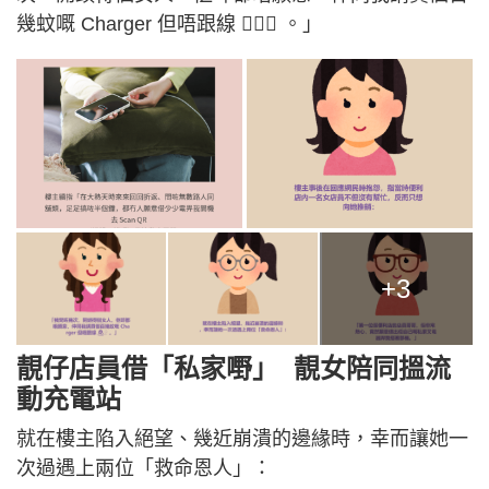
幾蚊嘅 Charger 但唔跟線 🤦🏻‍♀️ 。」
+3
靚仔店員借「私家嘢」 靚女陪同搵流
動充電站
就在樓主陷入絕望、幾近崩潰的邊緣時，幸而讓她一
次過遇上兩位「救命恩人」：