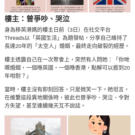
樓主：曾爭吵、哭泣
身為移英港媽的樓主日前（3日）在社交平台
Threads以「英國生活」為題發帖，分享自己維持了
長達20年的「太空人」婚姻，最終走向破裂的經歷。
樓主透露自己在一次聚會上，突然有人問她：「你哋
嘅婚姻，一個喺英國，一個喺香港，點解可以捱到20
年咁耐？」
當時，樓主沒有即刻回答，只是微笑一下。她坦言，
在維繫這段異地關係時，彼此也曾爭吵、哭泣、令對
方失望，甚至連續幾天互不說話。