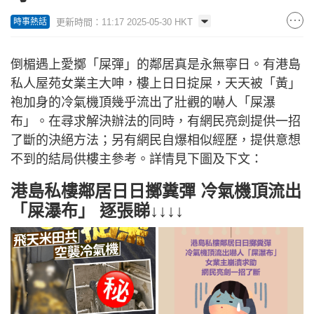
更新時間：11:17 2025-05-30 HKT
時事熱話
倒楣遇上愛擲「屎彈」的鄰居真是永無寧日。有港島
私人屋苑女業主大呻，樓上日日掟屎，天天被「黃」
袍加身的冷氣機頂幾乎流出了壯觀的嚇人「屎瀑
布」。在尋求解決辦法的同時，有網民亮劍提供一招
了斷的決絕方法；另有網民自爆相似經歷，提供意想
不到的結局供樓主參考。詳情見下圖及下文：
港島私樓鄰居日日擲糞彈 冷氣機頂流出
「屎瀑布」 逐張睇↓↓↓↓