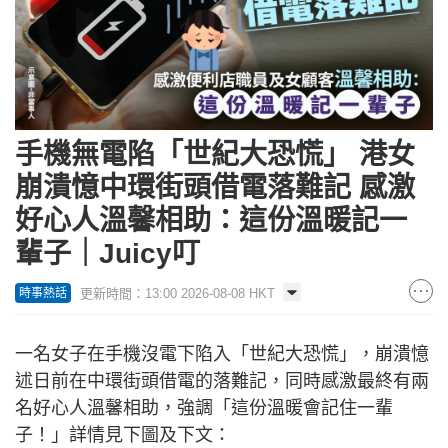
手機無電陷「世紀大恐慌」 港女
崩潰憶中環街頭借電落難記 感激
好心人溫馨相助：這份溫暖記一
輩子｜Juicy叮
更新時間：13:00 2026-08-08 HKT
時事熱話
一名女子在手機沒電下陷入「世紀大恐慌」，崩潰憶
述日前在中環街頭借電的落難記，同時感激最終有兩
名好心人溫馨相助，強調「這份溫暖會記住一輩
子！」詳情見下圖及下文：