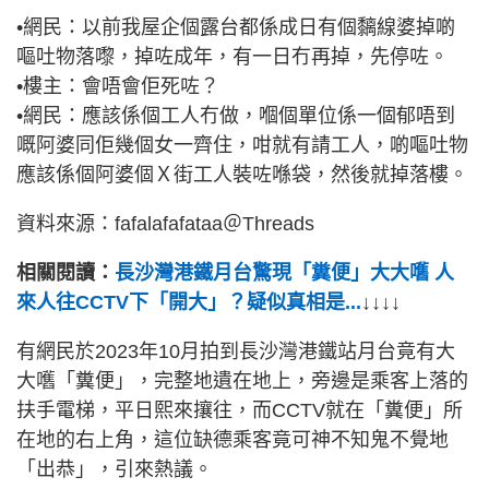
•網民：以前我屋企個露台都係成日有個黐線婆掉啲
嘔吐物落嚟，掉咗成年，有一日冇再掉，先停咗。
•樓主：會唔會佢死咗？
•網民：應該係個工人冇做，嗰個單位係一個郁唔到
嘅阿婆同佢幾個女一齊住，咁就有請工人，啲嘔吐物
應該係個阿婆個Ｘ街工人裝咗喺袋，然後就掉落樓。
資料來源：fafalafafataa＠Threads
相關閱讀：
長沙灣港鐵月台驚現「糞便」大大嚿 人
來人往CCTV下「開大」？疑似真相是...
↓↓↓↓
有網民於2023年10月拍到長沙灣港鐵站月台竟有大
大嚿「糞便」，完整地遺在地上，旁邊是乘客上落的
扶手電梯，平日熙來攘往，而CCTV就在「糞便」所
在地的右上角，這位缺德乘客竟可神不知鬼不覺地
「出恭」，引來熱議。