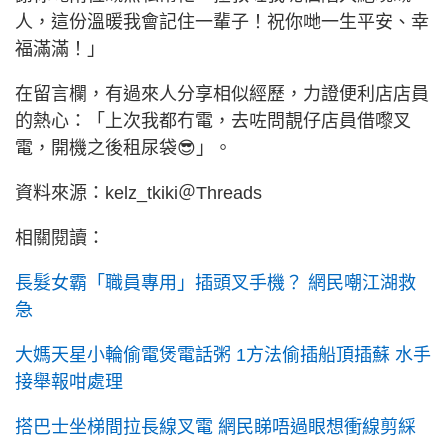
人，這份溫暖我會記住一輩子！祝你哋一生平安、幸
福滿滿！」
在留言欄，有過來人分享相似經歷，力證便利店店員
的熱心：「上次我都冇電，去咗問靚仔店員借嚟叉
電，開機之後租尿袋😎」。
資料來源：kelz_tkiki＠Threads
相關閱讀：
長髮女霸「職員專用」插頭叉手機？ 網民嘲江湖救
急
大媽天星小輪偷電煲電話粥 1方法偷插船頂插蘇 水手
接舉報咁處理
搭巴士坐梯間拉長線叉電 網民睇唔過眼想衝線剪綵