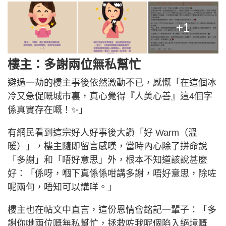
+1
樓主：多謝兩位無私幫忙
避過一劫的樓主事後依然激動不已，感慨「在這個冰
冷又急促嘅城市裏，真心覺得『人美心善』這4個字
係真實存在嘅！✨」
有網民看到這宗好人好事後大讚「好 Warm（溫
暖）」，樓主隨即留言感嘆，當時內心除了拼命說
「多謝」和「唔好意思」外，根本不知道該說甚麼
好：「係呀，嗰下真係係咁講多謝，唔好意思，除咗
呢兩句，唔知可以講咩。」
樓主也在帖文中直言，這份恩情會銘記一輩子：「多
謝你哋兩位嘅無私幫忙，拯救咗我呢個陷入絕境嘅