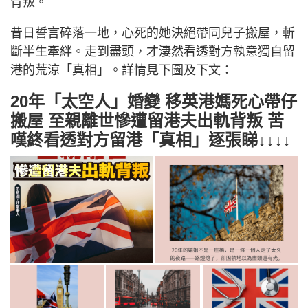
背叛。
昔日誓言碎落一地，心死的她決絕帶同兒子搬屋，斬
斷半生牽絆。走到盡頭，才淒然看透對方執意獨自留
港的荒涼「真相」。詳情見下圖及下文：
20年「太空人」婚變 移英港媽死心帶仔
搬屋 至親離世慘遭留港夫出軌背叛 苦
嘆終看透對方留港「真相」逐張睇↓↓↓↓