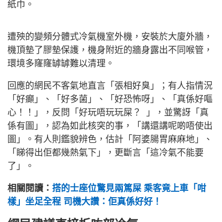
紙巾。
遭殃的變頻分體式冷氣機室外機，安裝於大廈外牆，
機頂墊了膠墊保護，機身附近的牆身露出不同喉管，
環境多窿窿罅罅難以清理。
回應的網民不客氣地直言「張相好臭」；有人指情況
「好癲」、「好多菌」、「好恐怖呀」、「真係好嘔
心！！」，反問「好玩唔玩玩屎？ 」，並驚訝「真
係有圖」，認為如此核突的事，「講還講呢啲唔使出
圖」。有人則鑑貌辨色，估計「阿婆腸胃麻麻地」、
「睇得出佢都幾熱氣下」，更斷言「這冷氣不能要
了」。
相關閱讀：
搭的士座位驚見兩篤屎 乘客竟上車「咁
樣」坐足全程 司機大讚：佢真係好好！