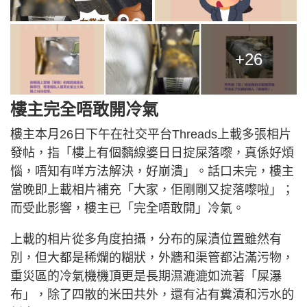
+26
樓主完全唔敢開冷氣
樓主本月26日下午在社交平台Threads上載多張相片
發帖，指「樓上有個黐線婆日日掟屎落嚟，真係好煩
惱，唔知有咩方法解決，好崩潰」。話口未完，樓主
當晚即上載相片補充「大家，佢剛剛又掟落嚟啦」；
而受此影響，樓主已「完全唔敢開」冷氣。
上載的相片從多角度拍攝，分布的屎漬位置雖然有
別，但大都是稀爛的糊狀，外牆和渠管都沾滿污物，
重災區的冷氣機機頂更是長期濕漉漉如流著「屎瀑
布」，除了四散的米田共外，還有沾有糞漬和污水的