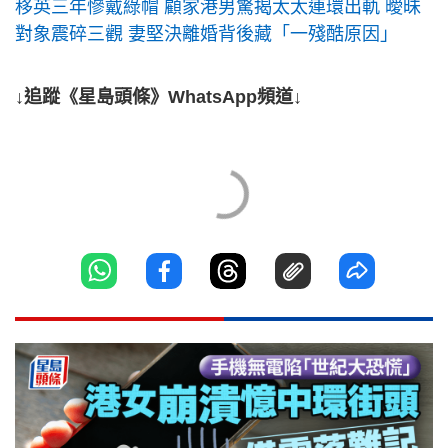
移英三年慘戴綠帽 顧家港男驚揭太太連環出軌 曖昧
對象震碎三觀 妻堅決離婚背後藏「一殘酷原因」
↓追蹤《星島頭條》WhatsApp頻道↓