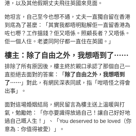
港，以及其他假期丈夫飛往英國來見面。
她坦言，自己至今也想不通，丈夫一直獨自留在香港
到底為了甚麼：「其實我都唔明點解佢一直留香港為
咗乜嘢？工作搵錢？佢又唔係。照顧長者？又唔係。
佢一個人住。老婆同阿仔都一直住在英國。」
樓主：除了自由之外，我想唔到了⋯⋯
排除了所有原因後，樓主終於親口承認了那個自己一
直拒絕去面對的答案：「
除了自由之外，我想唔到
了⋯⋯
」對此，有網民深表同感，指「咁唔怪之得會
出事」。
面對這場婚姻結局，網民留言為樓主送上溫暖與打
氣，勉勵她：「你亦要識得放過自己！讓自己好好地
過自己嘅人生！」、「You deserved to be loved（你
意為：你值得被愛）」。