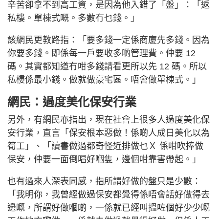
辛苦卻拿不到高工資，是因為他入錯了「盤」：「返
私樓。單棟式嘅。多數冇乜錢。」
該網民更教路指：「要多錢一定係商廈先多錢。因為
你要多錢。即係每一戶要收多啲管理費。仲要 12
碼。其實都知道冇咁多錢請看更所以先 12 碼。所以
私樓係最小錢。做就做豪宅區。唔會做單棟式。」
網民：過度美化保安行業
另外，有網民亦指出，現在社會上很多人過度美化保
安行業，直言「保安根本惡做！係啲人成日美化以為
筍工」、「讀書做過都奇怪近排做乜Ｘ 係咁吹捧做
保安，仲要一面倒唱好嗰隻，邊個咁靠害帶起。」
也有過來人深表同感，指所謂好做的盤只是少數：
「我明你，我曾經做過保安都覺得係唔會話好做得去
邊嘅，所謂好做嗰啲，一係就已經叫搵咗個好少少嘅