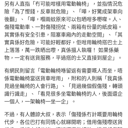
另有人直指「冇可能咁樣用電動輪椅」，並指情況危
險「為了慳錢，反車就危險」、「嘩，好驚成架車向
後翻」、「嘩，嗰兩蚊原來可以包晒咁多嘢㗎。人、
傷殘電動車、一對傷殘拐仗、兩箱有份量的紙皮箱。
其實係有安全引患，阻塞車廂內的走動空間」、「其
實真係好危險，可能好輕都好，佢咁用輪椅搭巴士上
上落落，萬一跌晒出嚟，真係搵人執囉！ 如果係藥
物，一定有送貨服務，平過搭的士又直接到屋企」。
有網民則留言「電動輪椅喺留返有需要嘅人而坐，唔
係電動輪椅當送貨車咁用」，附和的人則稱「我真係
見過坐輪椅的人會行路」、「見過幾個假傷殘，轉頭
識行識走」、「看見很多坐電動輪椅的人，後面還企
一個人，一架輪椅一坐一企」。
不過，有人體諒大叔，表示「傷殘係冇計嘅要用輪椅
代步，各位巴打有同情心就睇開啲；借用傷殘嚟送貨