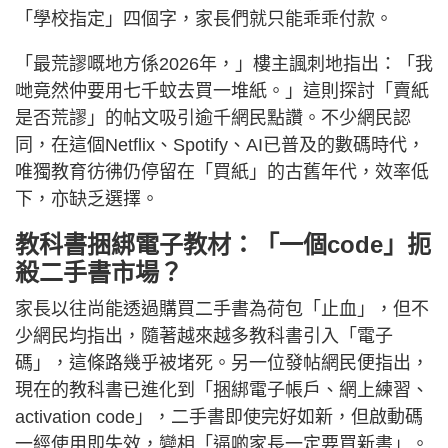
「學校指定」四個字，家長們就只能乖乖付款。
「最荒謬嘅地方係2026年，」樓主諷刺地指出：「我
哋竟然仲要用七千蚊去買一堆紙。」這則探討「賣紙
是否荒謬」的帖文吸引逾千網民點讚。不少網民認
同，在這個Netflix、Spotify、AI已普及的數碼時代，
唯獨教育彷彿仍停留在「買紙」的古舊年代，效率低
下，亦缺乏選擇。
教科書捆綁電子教材：「一個code」扼
殺二手書市場？
家長以往尚能透過購買二手書為荷包「止血」，但不
少網民均指出，隨著越來越多教科書引入「電子
碼」，這條路幾乎被堵死。另一位發帖網民便指出，
現在的教科書已進化到「捆綁電子帳戶、網上練習、
activation code」，二手書即使完好如新，但啟動碼
一經使用即失效，變相「逼啲家長一定要買新書」。