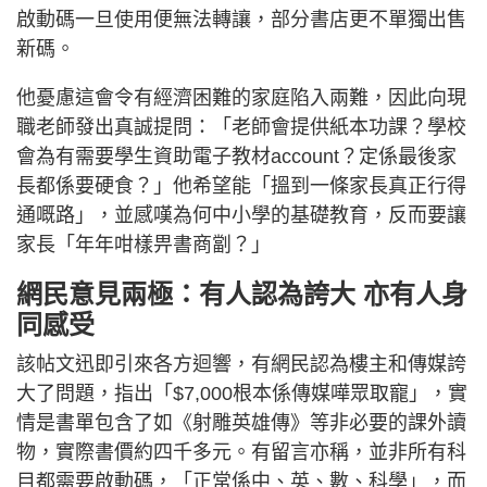
啟動碼一旦使用便無法轉讓，部分書店更不單獨出售
新碼。
他憂慮這會令有經濟困難的家庭陷入兩難，因此向現
職老師發出真誠提問：「老師會提供紙本功課？學校
會為有需要學生資助電子教材account？定係最後家
長都係要硬食？」他希望能「搵到一條家長真正行得
通嘅路」，並感嘆為何中小學的基礎教育，反而要讓
家長「年年咁樣畀書商劏？」
網民意見兩極：有人認為誇大 亦有人身
同感受
該帖文迅即引來各方迴響，有網民認為樓主和傳媒誇
大了問題，指出「$7,000根本係傳媒嘩眾取寵」，實
情是書單包含了如《射雕英雄傳》等非必要的課外讀
物，實際書價約四千多元。有留言亦稱，並非所有科
目都需要啟動碼，「正常係中、英、數、科學」，而