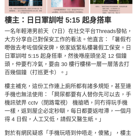
樓主：日日軍訓咁 5:15 起身搭車
一名年輕港男前天（7日）在社交平台Threads發帖，
大方分享自己對保安工作的看法。他直言：「暑假冇
嘢做去考咗個保安牌，依家返緊私樓暑假工保安。日
日軍訓咁 5:15 起身搭車，然後喺座頭坐足 12 個鐘
頭，仲要冇冷氣，要由 30 樓行樓梯一層一層落去打
百幾個鐘（打巡更卡）。」
樓主補充，這份工作連上廁所都有諸多規矩，甚至連
手機也無法使用：「屙尿都要有人替你先可以去，手
機訊號畀 cctv（閉路電視） 機搶晒，同冇得玩手機
一樣，返到屋企必定秒瞓，每日都要返咁滯，一個月
得 4 日假，人工又低，請假又醫生紙。」
對於有網民疑惑「手機玩唔到仲唔走，傻豬」，樓主