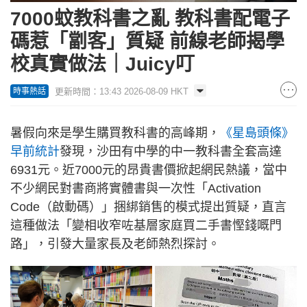
7000蚊教科書之亂 教科書配電子
碼惹「劏客」質疑 前線老師揭學
校真實做法｜Juicy叮
更新時間：13:43 2026-08-09 HKT
時事熱話
暑假向來是學生購買教科書的高峰期，
《星島頭條》
早前統計
發現，沙田有中學的中一教科書全套高達
6931元。近7000元的昂貴書價掀起網民熱議，當中
不少網民對書商將實體書與一次性「Activation
Code（啟動碼）」捆綁銷售的模式提出質疑，直言
這種做法「變相收窄咗基層家庭買二手書慳錢嘅門
路」，引發大量家長及老師熱烈探討。