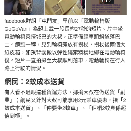
facebook群組「屯門友」早前以「電動輪椅版
GoGoVan」為題上載一段長約27秒的短片。片中坐
電動輪椅乘搭城巴的大叔，正準備經車頭斜道落巴
士。鏡頭一轉，見到輪椅旁放有拐杖，拐杖後兩個大
紙皮箱，如孭背囊搬以彈性繩索穩穩地綁在電動輪椅
後。短片一直拍攝至大叔順利落車，電動輪椅在行人
路上行駛的情況。
網民：2蚊成本送貨
有人看不過眼這種貨運方法，揶揄大叔在做送貨「副
業」；網民又針對大叔可能享用2元乘車優惠，指「2
蚊成本送貨」、「仲要坐2蚊車」、「佢嗰2蚊真係超
值到極」。