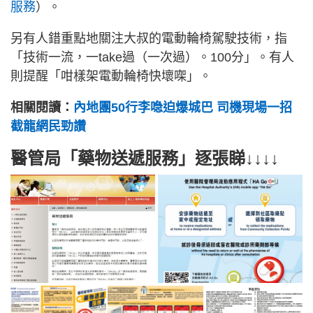
服務
）。
另有人錯重點地關注大叔的電動輪椅駕駛技術，指
「技術一流，一take過（一次過）。100分」。有人
則提醒「咁樣架電動輪椅快壞㗎」。
相關閱讀：
內地團50行李喼迫爆城巴 司機現場一招
截龍網民勁讚
醫管局「藥物送遞服務」逐張睇↓↓↓↓