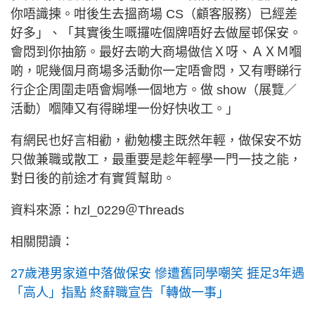
你唔識揀。咁後生去搵商場 CS（顧客服務）已經差
好多」、「其實後生嘅攞咗個牌唔好去做屋邨保安。
會悶到你抽筋。最好去啲大商場做信Ｘ呀、ＡＸＭ嗰
啲，呢幾個月商場多活動你一定唔會悶，又有嘢睇行
行企企周圍走唔會焗喺一個地方。做 show（展覽／
活動）嗰陣又有得睇埋一份好快收工。」
有網民也好言相勸，勸勉樓主既然年輕，做保安不妨
只做兼職或散工，最重要是趁年輕學一門一技之能，
對日後的前途才有實質幫助。
資料來源：hzl_0229＠Threads
相關閱讀：
27歲港男家道中落做保安 慘遭舊同學嘲笑 捱足3年遇
「高人」指點 終辭職宣告「轉做一事」