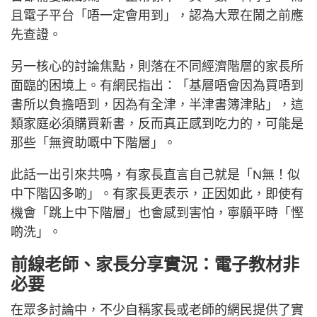
且電子平台「唔一定會用到」，認為大眾在鬧之前應
先查證。
另一核心的討論焦點，則落在不同經濟階層的家長所
面臨的困境上。有網民指出：「基層唔會因為買唔到
書所以負擔唔到，因為有全津，半津書簿津貼」，這
類家庭必須購買新書，反而真正感到吃力的，可能是
那些「無資助嘅中下階層」。
此話一出引來共鳴，有家長直言自己就是「N無！似
中下階囚多啲」。有家長更表示，正因如此，即使有
機會「跳上中下階層」也會感到害怕，寧願平時「慳
啲洗」。
前線老師、家長分享實況：電子教材非
必要
在眾多討論中，不少自稱家長或老師的網民提供了實