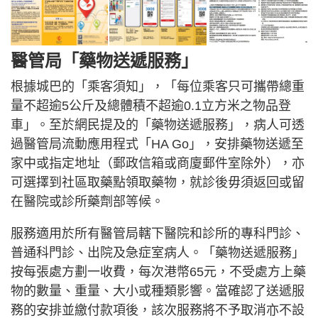
醫管局「藥物送遞服務」
根據城巴的「乘客須知」，「每位乘客只可攜帶總重
量不超逾5公斤及總體積不超逾0.1立方米之物品登
車」。至於網民提及的「藥物送遞服務」，病人可透
過醫管局流動應用程式「HA Go」，安排藥物送遞至
家中或指定地址（郵政信箱或商廈郵件室除外），亦
可選擇到社區取藥點領取藥物，就診後毋須返回或留
在醫院或診所藥劑部等候。
服務適用於所有醫管局轄下醫院和診所的專科門診、
普通科門診、出院及急症室病人。「藥物送遞服務」
按每張處方劃一收費，每次港幣65元，不受處方上藥
物的數量、重量、大小或種類影響。當確認了送遞服
務的安排並繳付款項後，該次服務將不予取消亦不設