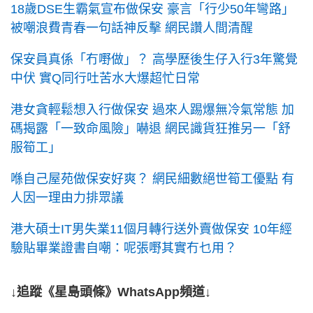
18歲DSE生霸氣宣布做保安 豪言「行少50年彎路」
被嘲浪費青春一句話神反擊 網民讚人間清醒
保安員真係「冇嘢做」？ 高學歷後生仔入行3年驚覺
中伏 實Q同行吐苦水大爆超忙日常
港女貪輕鬆想入行做保安 過來人踢爆無冷氣常態 加
碼揭露「一致命風險」嚇退 網民識貨狂推另一「舒
服筍工」
喺自己屋苑做保安好爽？ 網民細數絕世筍工優點 有
人因一理由力排眾議
港大碩士IT男失業11個月轉行送外賣做保安 10年經
驗貼畢業證書自嘲：呢張嘢其實冇乜用？
↓追蹤《星島頭條》WhatsApp頻道↓