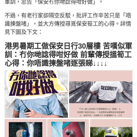
軍訓，忠告「保安冇你哋諗得咁好做」。
不過，有老行家卻隔空反駁，批評工作辛苦只是「唔
識揀盤啫」，並大方傳授尋覓保安筍工的心得。詳情
見下圖及下文：
港男暑期工做保安日行30層樓 苦嘆似軍
訓：冇你哋諗得咁好做 前輩傳授搵筍工
心得：你唔識揀盤啫逐張睇↓↓↓↓