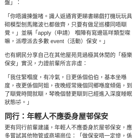
盤」：
「你唔識揀盤啫。識人返通宵更睇書睇戲打機玩玩具
砌模型刨馬賭波乜都做齊，只要有做足巡樓同唔瞓
覺。」並稱「apply（申請） 嗰陣有寫邊區咩類型㗎
嘛，派嚟派去多數 event（活動）保安。」
也有網民分享自己在其他屋苑見過極其休閒的「極樂
保安」實況，力證前輩所言非虛：
「我住緊嗰度，有冷氣，日更係個伯伯，基本坐喺
度，夜更係個阿姐，夜晚經常幾個同鄉喺度傾偈，到
了瞓覺時間就瞓，琴晚個替更瞓到已經進入深度睡眠
狀態🤣。」
同行：年輕人不應委身屋邨保安
更有同行前輩建議，年輕人不應委身於屋邨保安，應
多嘗試其他物管或商場崗位：「做保安唔一定慘，係