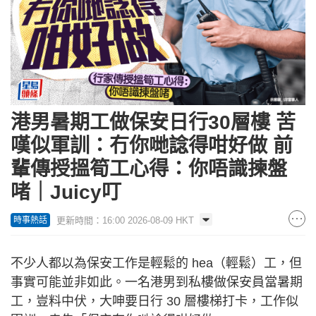
港男暑期工做保安日行30層樓 苦
嘆似軍訓：冇你哋諗得咁好做 前
輩傳授搵筍工心得：你唔識揀盤
啫｜Juicy叮
更新時間：16:00 2026-08-09 HKT
時事熱話
不少人都以為保安工作是輕鬆的 hea（輕鬆）工，但
事實可能並非如此。一名港男到私樓做保安員當暑期
工，豈料中伏，大呻要日行 30 層樓梯打卡，工作似