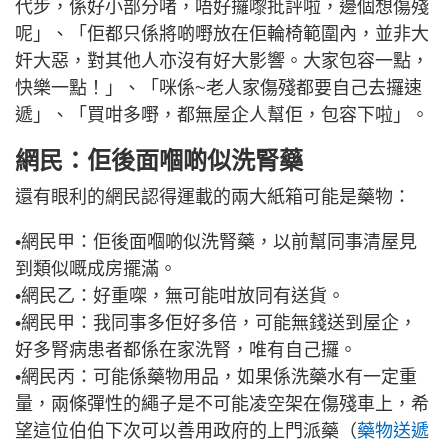
代步，係好小部分啫，唔好攞嚟批評啦，邊個想傷殘
呢」、「佢都只係將啲嘢放在佢輪椅範圍內，並非大
奸大惡，對其他人亦沒有好大影響。大家包容一點，
快樂一點！」、「咪係~老人家傷殘都要自己去攞速
遞」、「買咁多嘢，都無屋企人幫佢，包容下啦」。
網民：佢後面嗰啲似洗腎藥
還有眼利的網民認得運載的兩大紙箱可能是藥物：
•網民甲：佢後面嗰啲似洗腎藥，以前幫同事清屋見
到類似嘅成房擺滿。
•網民乙：好重㗎，無可能咁放同有送貨。
•網民甲：我同事多佢好多倍，可能無錢送到屋企，
好多腎病患者都係在家洗腎，唯有自己攞。
•網民丙：可能係藥物用品，如果係洗藥水有一定重
量，兩條彈性的繩子是不可能凌空架在傷殘車上，希
望這位伯伯下次可以善用政府的上門派藥（
藥物送遞