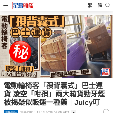
繁
简
電動輪椅客「孭背囊式」巴士運
貨 凌空「咁孭」兩大箱貨勁牙煙
被揭疑似販運一種藥｜Juicy叮
更新時間：11:13 2025-05-05 HKT
時事熱話