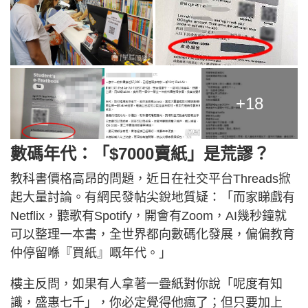
+18
數碼年代：「$7000賣紙」是荒謬？
教科書價格高昂的問題，近日在社交平台Threads掀
起大量討論。有網民發帖尖銳地質疑：「而家睇戲有
Netflix，聽歌有Spotify，開會有Zoom，AI幾秒鐘就
可以整理一本書，全世界都向數碼化發展，偏偏教育
仲停留喺『買紙』嘅年代。」
樓主反問，如果有人拿著一疊紙對你說「呢度有知
識，盛惠七千」，你必定覺得他瘋了；但只要加上