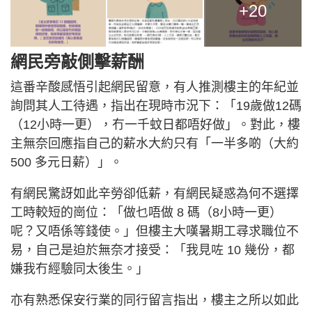
+20
網民旁敲側擊薪酬
這番辛酸感悟引起網民留意，有人推測樓主的年紀並
詢問其人工待遇，指出在現時市況下：「19歲做12碼
（12小時一更），冇一千蚊日都唔好做」。對此，樓
主無奈回應指自己的薪水大約只有「一半多啲（大約
500 多元日薪）」。
有網民驚訝如此辛勞卻低薪，有網民疑惑為何不選擇
工時較短的崗位：「做乜唔做 8 碼（8小時一更）
呢？又唔係等錢使。」但樓主大嘆暑期工尋求職位不
易，自己是迫於無奈才接受：「我見咗 10 幾份，都
嫌我冇經驗同太後生。」
亦有熟悉保安行業的同行留言指出，樓主之所以如此