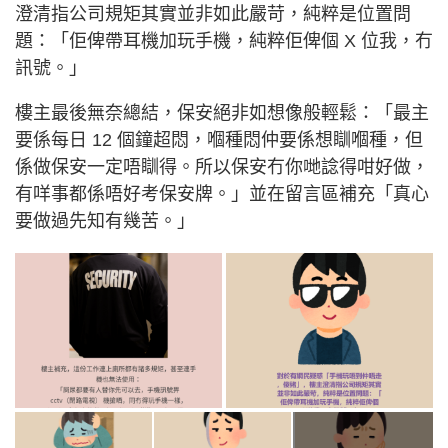
澄清指公司規矩其實並非如此嚴苛，純粹是位置問
題：「佢俾帶耳機加玩手機，純粹佢俾個 X 位我，冇
訊號。」
樓主最後無奈總結，保安絕非如想像般輕鬆：「最主
要係每日 12 個鐘超悶，嗰種悶仲要係想瞓嗰種，但
係做保安一定唔瞓得。所以保安冇你哋諗得咁好做，
有咩事都係唔好考保安牌。」並在留言區補充「真心
要做過先知有幾苦。」