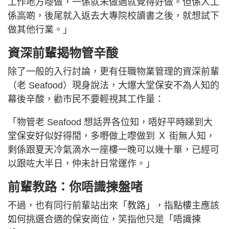
工作地方嚟做，一係就未做過就覺得好做。但係人工
係高啲，後尾就入返去大專院校讀書之後，就想試下
做其他行業。」
資深前輩揭物管辛酸
除了一般的入行討論，更有任職物業管理的資深前輩
（老 Seafood）現身說法，大爆大堂保安不為人知的
幕後辛酸，勸市民不要輕視其工作量：
「物管老 Seafood 想話畀各位知，唔好平時睇到大
堂保安好似好得閒，多嘢做上嚟做到 Ｘ 街無人知，
剩係跟夏天冷氣滴水一座樓一晚可以幾十單，已經可
以跟咗大半日，仲未計日常運作。」
前輩教路：你唔識揀盤啫
不過，也有同行前輩站出來「教路」，指點樓主應該
如何挑選合適的保安崗位，笑指他只是「唔識揀