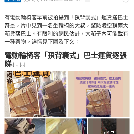
有電動輪椅客早前被拍攝到「孭背囊式」運貨搭巴士
奇景，片中見到一名坐輪椅的大叔，驚險凌空孭兩大
箱貨落巴士。有眼利的網民估計，大箱子內可能載有
一種藥物。詳情見下圖及下文：
電動輪椅客「孭背囊式」巴士運貨逐張
睇↓↓↓↓
+17