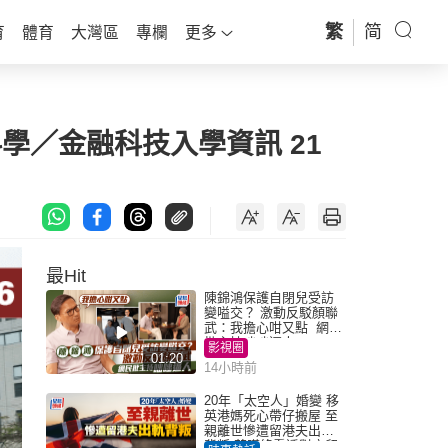
繁
简
育
體育
大灣區
專欄
更多
科學／金融科技入學資訊 21
最Hit
陳錦鴻保護自閉兒受訪
變嗌交？ 激動反駁顏聯
武：我擔心咁又點 網民
批主持咄咄逼人
影視圈
01:20
14小時前
20年「太空人」婚變 移
英港媽死心帶仔搬屋 至
親離世慘遭留港夫出軌
背叛 苦嘆終看透對方留