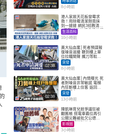
時事熱話
港「真相」｜Juicy叮
8小時前
港人家居天花板發霉求
救！用除霉清潔劑竟抹
到一撻撻 網民3招教清潔
+保養 本地油漆品牌曾提
生活百科
醒勿用1物防變色
10小時前
黃大仙血案│死者預謀報
復噪音滋擾 聽到樓上單
位拉鐵閘聲 攜刀等𨋢伏
擊傷者
突發
02:38
8小時前
黃大仙血案│內情曝光 死
者對噪音非常敏感 電梯
內狂斬樓上住客 返回住
想
所墮樓亡
突發
的
02:38
13小時前
入
陳凱琳育兒掀爭議狂被
。
翻舊帳 搭電車霸位再引
公關災難被批欠公德心
網民質疑扮貼地？
影視圈
3小時前