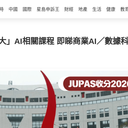
時
中國
國際
星島申訴王
財經
地產
生活
健康
教
「8大」AI相關課程 即睇商業AI／數據