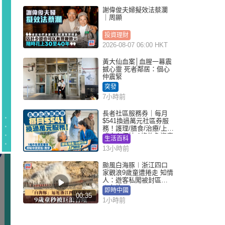
謝偉俊夫婦擬效法蔡瀾
｜周顯
投資理財
2026-08-07 06:00 HKT
黃大仙血案│血腥一幕震
撼心靈 死者鄰居：個心
仲震緊
突發
7小時前
長者社區服務券｜每月
$541換過萬元社區券服
務！護理/膳食/治療/上門
或中心任揀 1條件免資產
生活百科
審查（附申請資格及教
13小時前
學）
颱風白海豚︱浙江四口
家觀浪9歲童遭捲走 知情
人：遊客私闖被封區域
︱有片
即時中國
00:35
1小時前