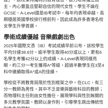
拔」。該校秉持獨特的教育理念，致力培育獨立自
主、內心豐盈且堅韌自信的現代女性。學生不論在
GCSE、A-Level還是IB考試中，每年均表現卓越，長
期穩居英國學校排行榜前列，因此成為許多香港名校
女學生升學首選。
學術成績優越 音樂戲劇出色
2025年國際文憑（IB）考試成績早前公布，該校學生
平均分達38.6分，逾半學生取得40分或以上，更有6
名學生考獲42分以上的成績。A-Level表現同樣亮
眼，約三分一考生獲得A*等級，超過半數學生在3至4
科中連續取得A*或A的佳績。
學校從不將教育局限於性別框架之中。在CLC，有三
分一教師為男性，其中不乏音樂與藝術科目的教師；
而物理科主任則由女性擔任，展現學科與性別無關的
多元教學氛圍。教師以身作則，引導學生跳出傳統性