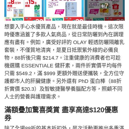
+7
想要入手心水優質產品，現在就是最佳時機。這次限
時優惠涵蓋了多款人氣商品，從日常防曬到內在調理
應有盡有。例如，廣受好評的 OLAY 輕透防曬隔離乳
套裝，不僅質地清爽，是夏日抵禦紫外線的必備良
物，88折後只需 $214.7。注重健康的消費者也可趁
機選購 ESSENTIALE 健肝素，兩件折實價平均每件
只需 $549.2，滿 $999 更額外贈送便攜裝，全方位守
護都市人的肝臟健康。另外還有 PhD 蛋白棒（88折
折實價 $20.3）及智敏捷醫學養腦配方等，照顧不同
人士的營養與護理需求。
滿額疊加驚喜獎賞 盡享高達$120優惠
券
除了全場88折的基本折扣外，是次活動更推出多重滿