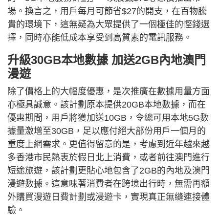
場。換言之，用戶每月可節省$27的開支，在百物騰
貴的環境下，這無疑為大眾提供了一個極佳的慳錢選
擇，同時亦能低成本享受到高質素的電訊服務。
升級30GB本地數據 加送2GB內地澳門
漫遊
除了價格上的大幅度優惠，是次推廣在數據用量方面
亦極具誠意。該計劃原本提供20GB本地數據，而在
優惠期間，用戶將獲加送10GB，令總可用本地5G數
據量激增至30GB，足以應付絕大部份用戶一個月的
重度上網需求。更值得留意的是，考慮到近年越來越
多香港市民熱衷於假日北上消費，或者前往澳門進行
短途旅遊，該計劃更貼心地包含了2GB的內地及澳門
漫遊數據。這意味著消費者在跨境出行時，無需再額
外購買漫遊日費計劃或漫遊卡，實現真正無縫連接體
驗。