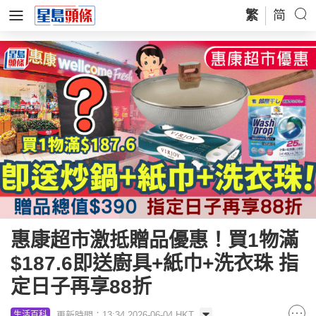
繁
简
惠康超市激抵贈品優惠！買1物滿
$187.6即送廚具+紙巾+洗衣珠 指
定日子再享88折
更新時間：13:34 2026-06-04 HKT
生活百科