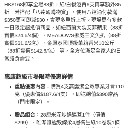
HK$168即享全場88折，紅/白餐酒買6支再享額外85
折！若搭配「八達通購物賞」，使用八達通付款滿
$350更可即減$30，實現多重折上折。現場更有多款
一日限定超抵價商品，如紐西蘭大裝艾菲蘋果（88折
實價$24.6/4個）、MEADOWS挪威三文魚扒（88折
實價$61.6/2包）、金鳳泰國頂級茉莉香米10公斤
（88折實價$142.6/包） 等，全方位滿足全家人的日
常膳食需要。
惠康超級市場限時優惠詳情
重點優惠內容
：購買4支高露潔全效專業牙膏110
克（優惠價$187.6/4支），即送總值$390贈品
（門市限定）。
贈品組合
：28厘米深炒鍋連蓋1件（價值
$299）、唯潔雅極致綿柔4層衛生紙10卷裝1條