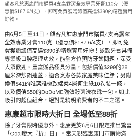
顧客凡於惠康門市購買4支高露潔全效專業牙膏110克（優
惠價$187.6/4支），即可免費獲贈總值高達$390的精選實用
好物。
由6月5日至11日，顧客凡於惠康門市購買4支高露潔
全效專業牙膏110克（優惠價$187.6/4支），即可免
費獲贈總值高達$390的精選實用好物！該款牙膏具備
專業級口腔護理功效，能全方位預防牙齒問題，深受
大眾歡迎。豐富贈品極具分量，包括價值$299的28
厘米深炒鍋連蓋，適合烹煮各款家庭美味佳餚；另附
價值$41的唯潔雅極致綿柔4層衛生紙10卷裝一條，
以及價值$50的DoDoME強效殺菌洗衣珠一包。如此
吸引的超值組合，絕對是精明消費者的不二之選。
惠康超市限時大折日 全場低至88折
除了牙膏限時優惠外，惠康更於6月6日限定推出驚喜
「Goal慶大『折』日」。當天親臨惠康門市購物滿