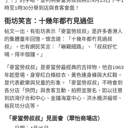
了！」的字眼，並列明麥當勞叔叔將於4月25日下午1
時至1時30分舉到店與食客會面！
街坊笑言：十幾年都冇見過佢
帖文一出，有街坊表示「麥當勞叔叔」是許多香港人
的集體童年回憶，懷念道：「十幾年都冇見過叔
叔」，也有網民笑言：「嚇親細路」、「叔叔好忙
喎，得半個鐘。」
「麥當勞叔叔」是麥當勞最經典的吉祥物，他自1963
年起登場，身穿紅白條紋衣、黃色連身褲與大紅鞋，
是代表歡樂與兒童的形象。「麥當勞叔叔」不時會到
各分店「快閃」與食客互動、拍照並簽名，如以往曾
到訪灣仔合和中心、金鐘海富中心、洪水橋洪福邨、
裕民坊分店等。
「麥當勞叔叔」見面會（翠怡商場店）