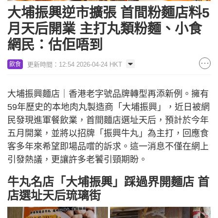
大埔振興逆市擴張 首間粉麵店料5
月天后開業 主打丸類粉麵、小食
網民：估佢唔到
更新時間：12:54 2026-04-24 HKT
飲食
大埔振興麵店｜香港老字號品牌轉型再添新例。擁有
59年歷史的本地肉丸製造商「大埔振興」，近日被網
民發現進軍餐飲業，首間麵店選址天后，預計於今年
五月開業，並將以招牌「振興牛丸」為主打，回應食
客多年來希望即場品嚐的訴求。這一消息不僅在網上
引發熱議，更讓許多老饕引頸期盼。
牛丸名店「大埔振興」踩過界開麵店 首
店選址天后琉璃街