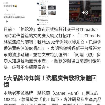
+3
日前，「駱駝漆」宣布正式進駐社交平台Threads，
同時發佈首篇帖文向廣大網民打招呼，「Hi Threads
駱駝漆終於嚟喇！我哋1932年係深水埗創立，已經係
香港賣咗油漆90幾年」，表明希望透過新平台解答大
眾的油漆疑難，並在文末特別強調：「同埋（想）多
啲人知道我哋無賣水壺」，幽默的開場白隨即引發熱
議，吸引不少網民留言。
5大品牌冷知識！洗腦廣告歌掀集體回
憶
本地老字號品牌「駱駝漆（Camel Paint）」創立於
1932年，隸屬於葉氏化工旗下，專注研發及生產高品