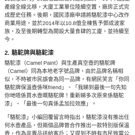
產線全線北移，大廈工業單位陸續空置，廠房正式完
成歷史任務。後期，國民漆廠申請將駱駝漆中心改作
商業用途，並於2014年以10.8億全棟售予鄧成波家
族，及至後期轉型為開設大量食肆的工廈，並持續至
今。
2. 駱駝牌與駱駝漆
駱駝漆（Camel Paint）與生產真空壺的駱駝牌
（Camel）同為本地老字號品牌，由於品牌名稱相
似，不時被市民誤會為同一品牌，有網民笑言「你同
駱駝牌保溫壺係咪friend」、「我睇到最後一句先知
你哋唔係買水壺嘅駱駝牌！重新睇多次原來係駱駝
漆」、「最後一句真係孟加拉效應」。
「駱駝漆」小編回覆留言時指出，駱駝漆沒有推出任
何水壺產品，但兩個品牌曾合作推出一款特別版保溫
壺，作為非賣品送給客戶；又提到不時有市民致電公