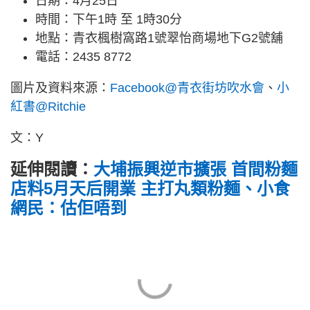
日期：4月25日
時間：下午1時 至 1時30分
地點：青衣楓樹窩路1號翠怡商場地下G2號舖
電話：2435 8772
圖片及資料來源：
Facebook@青衣街坊吹水會
、
小
紅書@Ritchie
文：Y
延伸閱讀：
大埔振興逆市擴張 首間粉麵
店料5月天后開業 主打丸類粉麵、小食
網民：估佢唔到