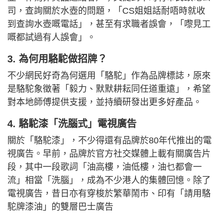
司，查詢關於水壺的問題，「CS姐姐話耐唔時就收
到查詢水壺嘅電話」，甚至有求職者誤會，「嚟見工
嘅都試過有人誤會」。
3. 為何用駱駝做招牌？
不少網民好奇為何選用「駱駝」作為品牌標誌，原來
是駱駝象徵著「毅力、默默耕耘同任道重遠」，希望
對本地師傅提供支援，並持續研發出更多好產品。
4. 駱駝漆「洗腦式」電視廣告
關於「駱駝漆」，不少得還有品牌於80年代推出的電
視廣告。早前，品牌於官方社交媒體上載有關廣告片
段，其中一段歌詞「油高樓，油低樓，油乜都會一
流」相當「洗腦」，成為不少港人的集體回憶。除了
電視廣告，昔日亦有穿梭於繁華鬧市、印有「請用駱
駝牌漆油」的雙層巴士廣告