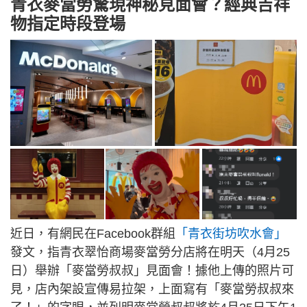
青衣麥當勞驚現神秘見面會？經典吉祥
物指定時段登場
近日，有網民在Facebook群組
「青衣街坊吹水會」
發文，指青衣翠怡商場麥當勞分店將在明天（4月25
日）舉辦「麥當勞叔叔」見面會！據他上傳的照片可
見，店內架設宣傳易拉架，上面寫有「麥當勞叔叔來