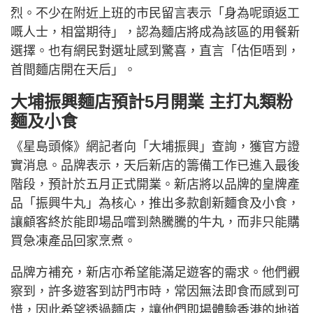
烈。不少在附近上班的市民留言表示「身為呢頭返工
嘅人士，相當期待」，認為麵店將成為該區的用餐新
選擇。也有網民對選址感到驚喜，直言「估佢唔到，
首間麵店開在天后」。
大埔振興麵店預計5月開業 主打丸類粉
麵及小食
《星島頭條》網記者向「大埔振興」查詢，獲官方證
實消息。品牌表示，天后新店的籌備工作已進入最後
階段，預計於五月正式開業。新店將以品牌的皇牌產
品「振興牛丸」為核心，推出多款創新麵食及小食，
讓顧客終於能即場品嚐到熱騰騰的牛丸，而非只能購
買急凍產品回家烹煮。
品牌方補充，新店亦希望能滿足遊客的需求。他們觀
察到，許多遊客到訪門市時，常因無法即食而感到可
惜，因此希望透過麵店，讓他們即場體驗香港的地道