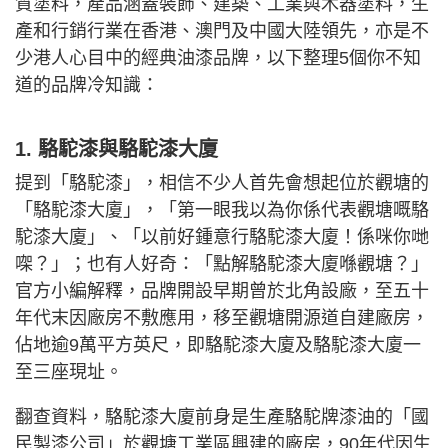
質塗料，產品涵蓋裝飾、建築、工業與木器塗料，生
產和行銷行業在香港、澳門及中國大陸領先，亦是不
少港人心目中的經典油漆品牌，以下整理5個你不知
道的品牌冷知識：
1. 駱駝漆與駱駝漆大廈
提到「駱駝漆」，相信不少人首先會想起位於觀塘的
「駱駝漆大廈」，「第一眼我以為你係代表觀塘嘅駱
駝漆大廈」、「以前好鍾意行駱駝漆大廈！係咪你哋
㗎？」；也有人好奇：「點解駱駝漆大廈喺觀塘？」
官方小編解釋，品牌開設早期曾於北角設廠，至五十
年代末因廠房不敷應用，移至觀塘開源道自建廠房，
佔地逾9萬平方英尺，即駱駝漆大廈及駱駝漆大廈一
至三座現址。
翻查資料，駱駝漆大廈前身是生產駱駝牌漆油的「國
民製漆公司」於觀塘工業區興建的廠房，90年代因生