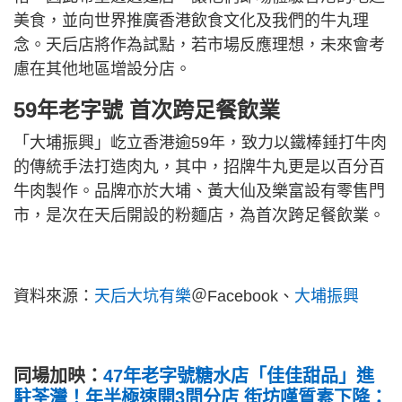
美食，並向世界推廣香港飲食文化及我們的牛丸理
念。天后店將作為試點，若市場反應理想，未來會考
慮在其他地區增設分店。
59年老字號 首次跨足餐飲業
「大埔振興」屹立香港逾59年，致力以鐵棒錘打牛肉
的傳統手法打造肉丸，其中，招牌牛丸更是以百分百
牛肉製作。品牌亦於大埔、黃大仙及樂富設有零售門
市，是次在天后開設的粉麵店，為首次跨足餐飲業。
資料來源：
天后大坑有樂
＠Facebook、
大埔振興
同場加映：
47年老字號糖水店「佳佳甜品」進
駐荃灣！年半極速開3間分店 街坊嘆質素下降：