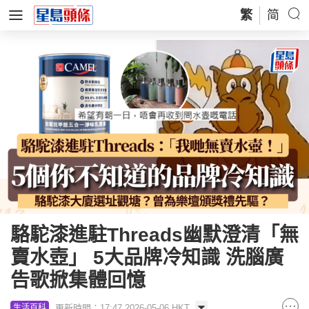
繁
简
駱駝漆進駐Threads幽默澄清「無
賣水壺」 5大品牌冷知識 洗腦廣
告歌掀集體回憶
更新時間：17:47 2026-05-06 HKT
生活百科