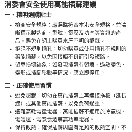
消委會安全使用萬能插蘇建議
一、精明選購貼士
檢查安全規格：應選購符合本港安全規格，並清
晰標示製造商、型號、電壓及功率等資訊的產
品。避免在網上購買來歷不明的插蘇。
拒絕不規則插孔：切勿購買或使用插孔不規則的
萬能插蘇，以免因接觸不良而引發短路。
留意損壞跡象：如發現插蘇有裂痕、過熱變色、
變形或插腳鬆脫等情況，應立即停用。
二、正確使用習慣
避免超載：切勿在萬能插蘇上再連接拖板（延長
線）或其他萬能插蘇，以免負荷過重。
遠離高耗電量電器：萬能插蘇不適用於冷氣機、
電暖爐、電煮食爐等高功率電器。
保持散熱：確保插蘇周圍有足夠的散熱空間，不