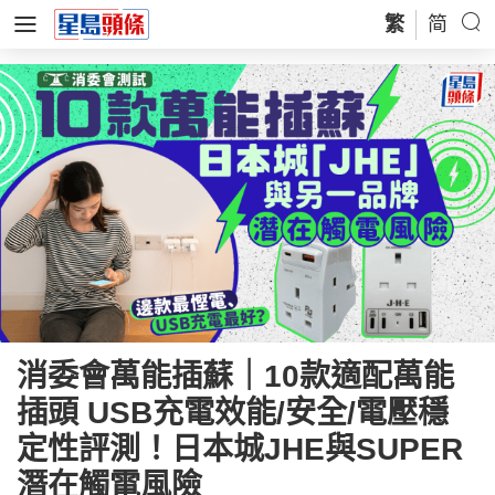
繁
简
消委會萬能插蘇｜10款適配萬能
插頭 USB充電效能/安全/電壓穩
定性評測！日本城JHE與SUPER
潛在觸電風險