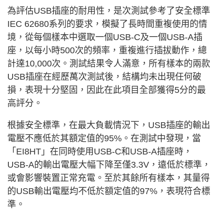
為評估USB插座的耐用性，是次測試參考了安全標準
IEC 62680系列的要求，模擬了長時間重複使用的情
境，從每個樣本中選取一個USB-C及一個USB-A插
座，以每小時500次的頻率，重複進行插拔動作，總
計達10,000次。測試結果令人滿意，所有樣本的兩款
USB插座在經歷萬次測試後，結構均未出現任何破
損，表現十分堅固，因此在此項目全部獲得5分的最
高評分。
根據安全標準，在最大負載情況下，USB插座的輸出
電壓不應低於其額定值的95%。在測試中發現，當
「EI8HT」在同時使用USB-C和USB-A插座時，
USB-A的輸出電壓大幅下降至僅3.3V，遠低於標準，
或會影響裝置正常充電。至於其餘所有樣本，其量得
的USB輸出電壓均不低於額定值的97%，表現符合標
準。