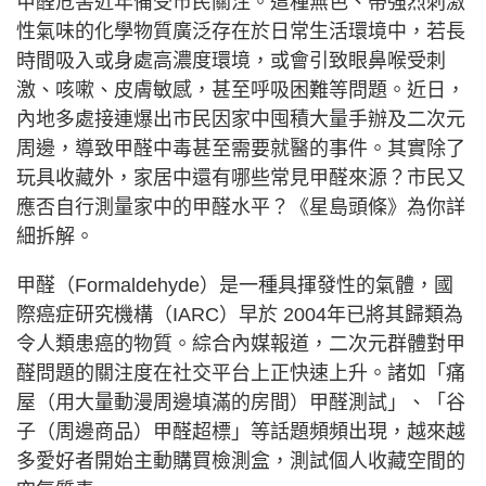
甲醛危害近年備受市民關注。這種無色、帶強烈刺激
性氣味的化學物質廣泛存在於日常生活環境中，若長
時間吸入或身處高濃度環境，或會引致眼鼻喉受刺
激、咳嗽、皮膚敏感，甚至呼吸困難等問題。近日，
內地多處接連爆出市民因家中囤積大量手辦及二次元
周邊，導致甲醛中毒甚至需要就醫的事件。其實除了
玩具收藏外，家居中還有哪些常見甲醛來源？市民又
應否自行測量家中的甲醛水平？《星島頭條》為你詳
細拆解。
甲醛（Formaldehyde）是一種具揮發性的氣體，國
際癌症研究機構（IARC）早於 2004年已將其歸類為
令人類患癌的物質。綜合內媒報道，二次元群體對甲
醛問題的關注度在社交平台上正快速上升。諸如「痛
屋（用大量動漫周邊填滿的房間）甲醛測試」、「谷
子（周邊商品）甲醛超標」等話題頻頻出現，越來越
多愛好者開始主動購買檢測盒，測試個人收藏空間的