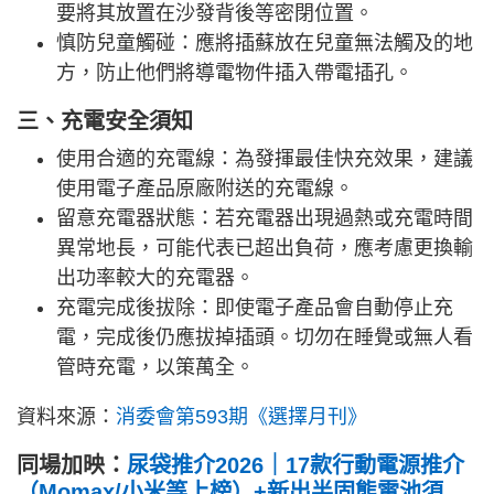
要將其放置在沙發背後等密閉位置。
慎防兒童觸碰：應將插蘇放在兒童無法觸及的地
方，防止他們將導電物件插入帶電插孔。
三、充電安全須知
使用合適的充電線：為發揮最佳快充效果，建議
使用電子產品原廠附送的充電線。
留意充電器狀態：若充電器出現過熱或充電時間
異常地長，可能代表已超出負荷，應考慮更換輸
出功率較大的充電器。
充電完成後拔除：即使電子產品會自動停止充
電，完成後仍應拔掉插頭。切勿在睡覺或無人看
管時充電，以策萬全。
資料來源：
消委會第593期《選擇月刊》
同場加映：
尿袋推介2026｜17款行動電源推介
（Momax/小米等上榜）+新出半固態電池須