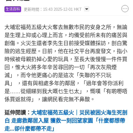
更新時間：15:43 2025-12-01 HKT
生活百科
大埔宏福苑五級大火奪去無數市民的安身之所，無論
是生理上抑或心理上而言，均備受前所未有的痛苦與
創傷。火災生還者李先生日前接受媒體採訪，剖白驚
險的逃生經歷。日前，他在社交平台再度發文，指小
時候被母親扔掉心愛的玩具，至長大後慢慢一件件買
回，惟大火將多年辛苦尋回的一切「再次灰飛煙
滅」，而令他更痛心的是這次「失聯的不只玩
具」 ，還有與相處多年的鄰居，「過年會等你派利
是……從細睇到我大嘅乜生乜太」，慨嘆「有啲嘢唔
係買返就得」，讓網民看完無不鼻酸。
延伸閱讀：
大埔宏福苑五級火｜災民被困火海生死剖
白 走廊救鄰居入屋 獲救一刻回望家園「什麼都想帶
走...卻什麼都帶不走」