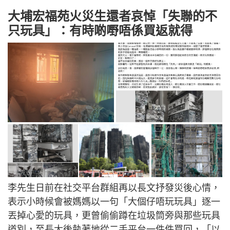
大埔宏福苑火災生還者哀悼「失聯的不
只玩具」：有時啲嘢唔係買返就得
李先生日前在社交平台群組再以長文抒發災後心情，
表示小時候會被媽媽以一句「大個仔唔玩玩具」逐一
丟掉心愛的玩具，更曾偷偷蹲在垃圾筒旁與那些玩具
道別，至長大後執著地從二手平台一件件買回，「以