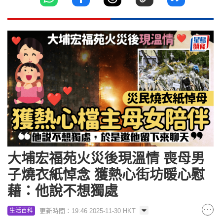
大埔宏福苑火災後現溫情 喪母男
子燒衣紙悼念 獲熱心街坊暖心慰
藉：他說不想獨處
更新時間：19:46 2025-11-30 HKT
生活百科