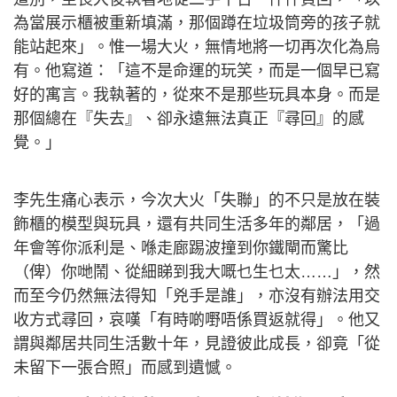
為當展示櫃被重新填滿，那個蹲在垃圾筒旁的孩子就
能站起來」。惟一場大火，無情地將一切再次化為烏
有。他寫道：「這不是命運的玩笑，而是一個早已寫
好的寓言。我執著的，從來不是那些玩具本身。而是
那個總在『失去』、卻永遠無法真正『尋回』的感
覺。」
李先生痛心表示，今次大火「失聯」的不只是放在裝
飾櫃的模型與玩具，還有共同生活多年的鄰居，「過
年會等你派利是、喺走廊踢波撞到你鐵閘而驚比
（俾）你哋鬧、從細睇到我大嘅乜生乜太……」，然
而至今仍然無法得知「兇手是誰」，亦沒有辦法用交
收方式尋回，哀嘆「有時啲嘢唔係買返就得」。他又
謂與鄰居共同生活數十年，見證彼此成長，卻竟「從
未留下一張合照」而感到遺憾。