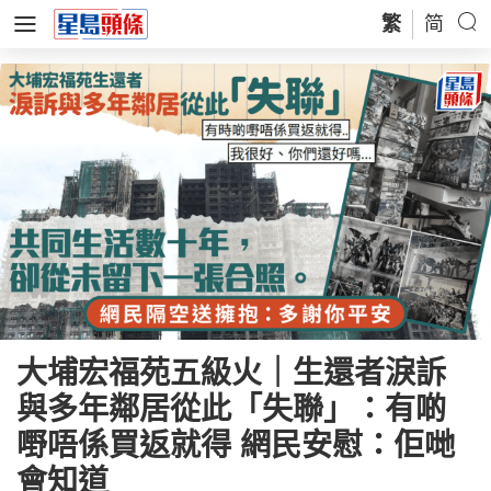
繁
简
大埔宏福苑五級火｜生還者淚訴
與多年鄰居從此「失聯」：有啲
嘢唔係買返就得 網民安慰：佢哋
會知道