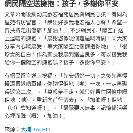
網民隔空送擁抱：孩子，多謝你平安
文章公開後觸動無數宏福苑居民與網民心弦，有同為
屋苑街坊留言：「講出好多我地宏福人心聲！希望一
齊扶持走出傷痛！加油！」 不少網民亦「隔空」送
上溫暖的擁抱，「感謝您係呢個難過嘅時間，同大家
分享內心嘅感受，等大家隔空比個擁抱你哋」、「很
珍貴的自白！作為家長我感到獲益良多，可以接受我
給你一個隔空的擁抱嗎？孩子，多謝你平安。」
有網民留言送上祝福，「先安頓好一切，之後先再慢
慢添置返啲軍備。你砌得佢地（哋）一次，一定再砌
得返第二次」、「萬般帶不走，就只好帶住回憶中嘅
佢地（哋），重新向前行落去」、「加油呀！佢地
（哋）會知道呀！」、「最緊要人無事，記憶係活響
心裡面既（嘅），加油！」
來源：
大埔 TAI PO