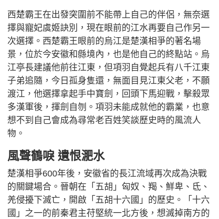
西楚霸王在出發突圍前不能帶上自己的伴侶，無奈選
擇與寵妃虞姬訣別，現在眼前的江水再要自己作另一
次選擇。西楚霸王眼前的烏江是楚漢相爭的著名場
景，位於今安徽和縣境內，也是他自己的終點站。烏
江亭長建議他前往江東，但項羽自覺起兵有八千江東
子弟追隨，今日孤身隻還，無面目見江東父老，不願
渡江，他選擇拿起手中寶劍，回頭下馬迎戰，擊殺眾
多漢軍後，揮劍自刎。項羽未能成就他的霸業，也意
想不到自己會成為尋常老百姓笑談歷史時的風流人
物。
風聲鶴唳 遺恨淝水
楚漢相爭600年後，安徽省的長江流域再次成為決戰
的關鍵場合。晉朝在「五胡」匈奴、羯、鮮卑、氐、
羌侵擾下滅亡，開啟「五胡十六國」的歷史。「十六
國」之一的前秦君主苻堅統一北方後，想滅掉南方的