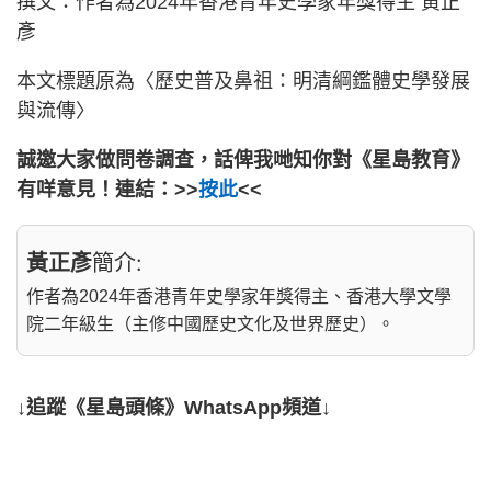
撰文：作者為2024年香港青年史學家年獎得主 黃正
彥
本文標題原為〈歷史普及鼻祖：明清綱鑑體史學發展
與流傳〉
誠邀大家做問卷調查，話俾我哋知你對《星島教育》
有咩意見！連結：>>
按此
<<
黃正彥
簡介:
作者為2024年香港青年史學家年獎得主、香港大學文學
院二年級生（主修中國歷史文化及世界歷史）。
↓追蹤《星島頭條》WhatsApp頻道↓