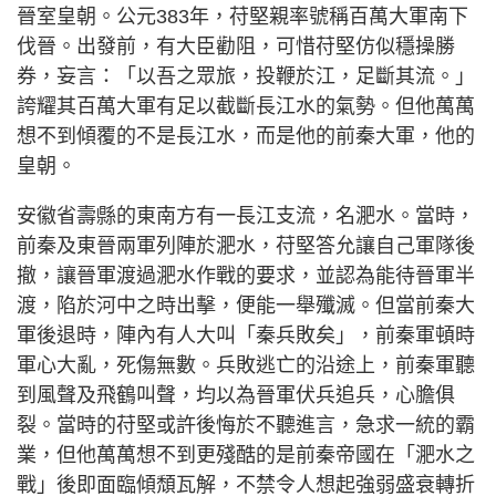
晉室皇朝。公元383年，苻堅親率號稱百萬大軍南下
伐晉。出發前，有大臣勸阻，可惜苻堅仿似穩操勝
券，妄言：「以吾之眾旅，投鞭於江，足斷其流。」
誇耀其百萬大軍有足以截斷長江水的氣勢。但他萬萬
想不到傾覆的不是長江水，而是他的前秦大軍，他的
皇朝。
安徽省壽縣的東南方有一長江支流，名淝水。當時，
前秦及東晉兩軍列陣於淝水，苻堅答允讓自己軍隊後
撤，讓晉軍渡過淝水作戰的要求，並認為能待晉軍半
渡，陷於河中之時出擊，便能一舉殲滅。但當前秦大
軍後退時，陣內有人大叫「秦兵敗矣」，前秦軍頓時
軍心大亂，死傷無數。兵敗逃亡的沿途上，前秦軍聽
到風聲及飛鶴叫聲，均以為晉軍伏兵追兵，心膽俱
裂。當時的苻堅或許後悔於不聽進言，急求一統的霸
業，但他萬萬想不到更殘酷的是前秦帝國在「淝水之
戰」後即面臨傾頹瓦解，不禁令人想起強弱盛衰轉折