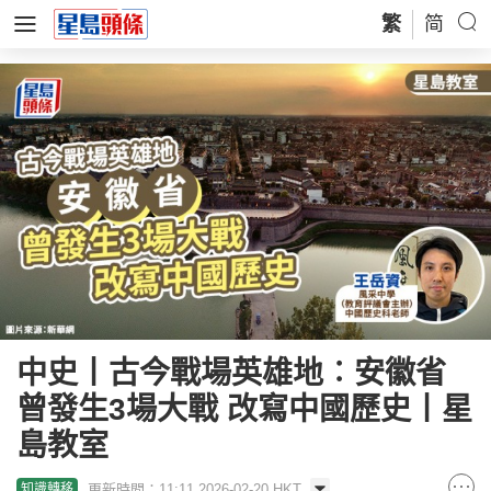
繁
简
中史丨古今戰場英雄地︰安徽省
曾發生3場大戰 改寫中國歷史丨星
島教室
更新時間：11:11 2026-02-20 HKT
知識轉移