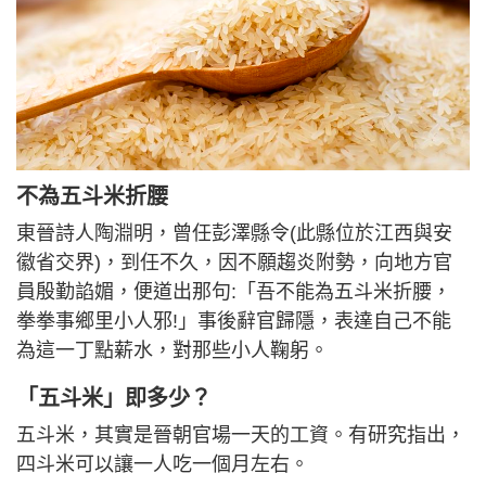
不為五斗米折腰
東晉詩人陶淵明，曾任彭澤縣令(此縣位於江西與安
徽省交界)，到任不久，因不願趨炎附勢，向地方官
員殷勤諂媚，便道出那句:「吾不能為五斗米折腰，
拳拳事鄉里小人邪!」事後辭官歸隱，表達自己不能
為這一丁點薪水，對那些小人鞠躬。
「五斗米」即多少？
五斗米，其實是晉朝官場一天的工資。有研究指出，
四斗米可以讓一人吃一個月左右。