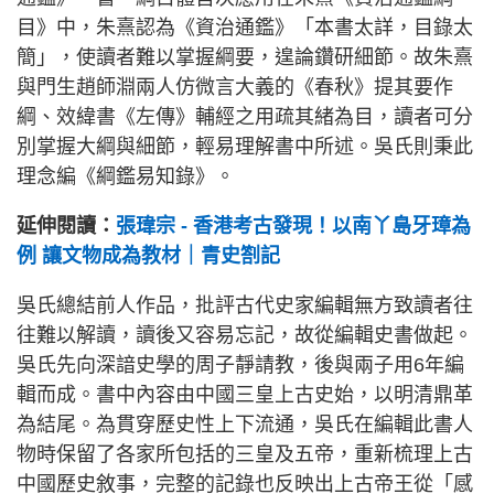
目》中，朱熹認為《資治通鑑》「本書太詳，目錄太
簡」，使讀者難以掌握綱要，遑論鑽研細節。故朱熹
與門生趙師淵兩人仿微言大義的《春秋》提其要作
綱、效緯書《左傳》輔經之用疏其緒為目，讀者可分
別掌握大綱與細節，輕易理解書中所述。吳氏則秉此
理念編《綱鑑易知錄》。
延伸閱讀：
張瑋宗 - 香港考古發現！以南丫島牙璋為
例 讓文物成為教材｜青史劄記
吳氏總結前人作品，批評古代史家編輯無方致讀者往
往難以解讀，讀後又容易忘記，故從編輯史書做起。
吳氏先向深諳史學的周子靜請教，後與兩子用6年編
輯而成。書中內容由中國三皇上古史始，以明清鼎革
為結尾。為貫穿歷史性上下流通，吳氏在編輯此書人
物時保留了各家所包括的三皇及五帝，重新梳理上古
中國歷史敘事，完整的記錄也反映出上古帝王從「感