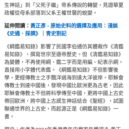
生神話」到「父死子繼」帝系傳說的轉變，見證華夏
政權從母系部落到父系王權世襲的蛻變。
延伸閱讀：
黃正彥 - 原始史料的選擇及應用：淺談
《史通．採撰》｜青史劄記
《綱鑑易知錄》影響了民國李伯通仿其體裁作《清鑑
易知錄》，撰寫世宗至遜帝歷史。但《清鑑易知錄》
為變體，不再使用綱、鑑二字而是用編、紀表示綱，
直接用小字體代表鑑。《綱鑑易知錄》不但影響後
學，更經傳教士之手飄洋過海到達大洋彼岸。耶穌會
傳教士到達中國後，發現中國比歐洲更為古老，因此
耶穌會傳教士不但將科學傳至中國，更將中國上古史
帶回歐洲，將中國上古感生神話結合《聖經》，試圖
聯通世界的上古史，而起源正是《綱鑑易知錄》一
書。