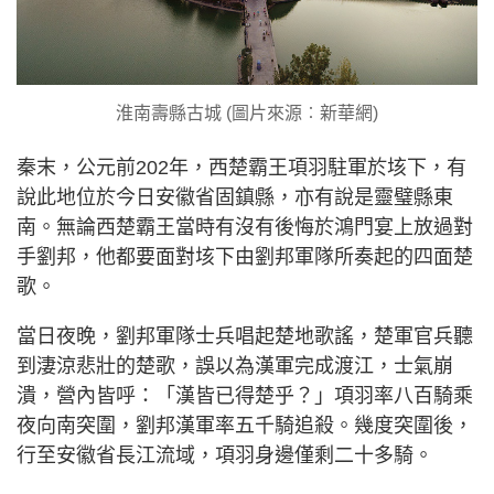
淮南壽縣古城 (圖片來源︰新華網)
秦末，公元前202年，西楚霸王項羽駐軍於垓下，有
說此地位於今日安徽省固鎮縣，亦有說是靈璧縣東
南。無論西楚霸王當時有沒有後悔於鴻門宴上放過對
手劉邦，他都要面對垓下由劉邦軍隊所奏起的四面楚
歌。
當日夜晚，劉邦軍隊士兵唱起楚地歌謠，楚軍官兵聽
到淒涼悲壯的楚歌，誤以為漢軍完成渡江，士氣崩
潰，營內皆呼：「漢皆已得楚乎？」項羽率八百騎乘
夜向南突圍，劉邦漢軍率五千騎追殺。幾度突圍後，
行至安徽省長江流域，項羽身邊僅剩二十多騎。