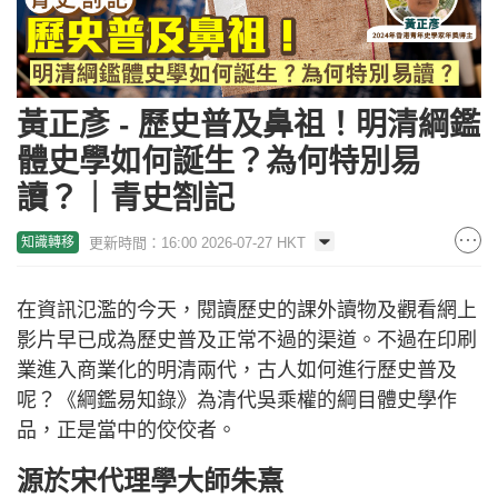
黃正彥 - 歷史普及鼻祖！明清綱鑑
體史學如何誕生？為何特別易
讀？｜青史劄記
更新時間：16:00 2026-07-27 HKT
知識轉移
在資訊氾濫的今天，閱讀歷史的課外讀物及觀看網上
影片早已成為歷史普及正常不過的渠道。不過在印刷
業進入商業化的明清兩代，古人如何進行歷史普及
呢？《綱鑑易知錄》為清代吳乘權的綱目體史學作
品，正是當中的佼佼者。
源於宋代理學大師朱熹