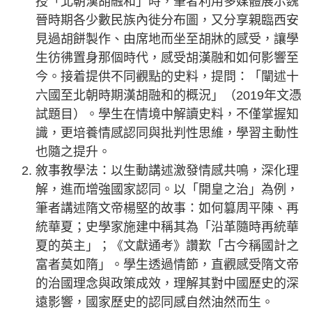
授「北朝漢胡融和」時，筆者利用多媒體展示魏
晉時期各少數民族內徙分布圖，又分享親臨西安
見過胡餅製作、由席地而坐至胡牀的感受，讓學
生彷彿置身那個時代，感受胡漢融和如何影響至
今。接着提供不同觀點的史料，提問：「闡述十
六國至北朝時期漢胡融和的概況」（2019年文憑
試題目）。學生在情境中解讀史料，不僅掌握知
識，更培養情感認同與批判性思維，學習主動性
也隨之提升。
敘事教學法：以生動講述激發情感共鳴，深化理
解，進而增強國家認同。以「開皇之治」為例，
筆者講述隋文帝楊堅的故事：如何篡周平陳、再
統華夏；史學家施建中稱其為「沿革隨時再統華
夏的英主」；《文獻通考》讚歎「古今稱國計之
富者莫如隋」。學生透過情節，直觀感受隋文帝
的治國理念與政策成效，理解其對中國歷史的深
遠影響，國家歷史的認同感自然油然而生。