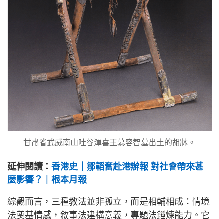
甘肅省武威南山吐谷渾喜王慕容智墓出土的胡牀。
延伸閱讀：
香港史｜鄒韜奮赴港辦報 對社會帶來甚
麼影響？｜根本月報
綜觀而言，三種教法並非孤立，而是相輔相成：情境
法奠基情感，敘事法建構意義，專題法錘煉能力。它