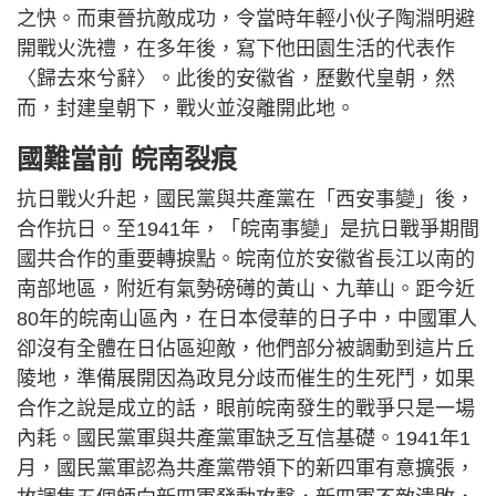
之快。而東晉抗敵成功，令當時年輕小伙子陶淵明避
開戰火洗禮，在多年後，寫下他田園生活的代表作
〈歸去來兮辭〉。此後的安徽省，歷數代皇朝，然
而，封建皇朝下，戰火並沒離開此地。
國難當前 皖南裂痕
抗日戰火升起，國民黨與共產黨在「西安事變」後，
合作抗日。至1941年，「皖南事變」是抗日戰爭期間
國共合作的重要轉捩點。皖南位於安徽省長江以南的
南部地區，附近有氣勢磅礡的黃山、九華山。距今近
80年的皖南山區內，在日本侵華的日子中，中國軍人
卻沒有全體在日佔區迎敵，他們部分被調動到這片丘
陵地，準備展開因為政見分歧而催生的生死鬥，如果
合作之說是成立的話，眼前皖南發生的戰爭只是一場
內耗。國民黨軍與共產黨軍缺乏互信基礎。1941年1
月，國民黨軍認為共產黨帶領下的新四軍有意擴張，