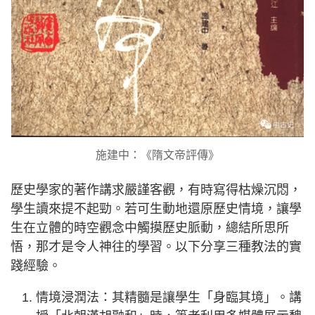
施建中：《隋文帝評傳》
歷史學家的著作講求嚴謹客觀，有時寫得枯燥沉悶，
學生讀來提不起勁。若可生動地還原歷史情境，讓學
生在立體的時空觀念中觸摸歷史脈動，總結所思所
悟，那才是令人神往的學習。以下分享三種教法的實
踐經驗。
情境浸潤法：其精髓是讓學生「身臨其境」。講