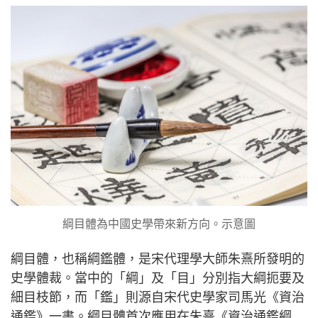
綱目體為中國史學帶來新方向。示意圖
綱目體，也稱綱鑑體，是宋代理學大師朱熹所發明的
史學體裁。當中的「綱」及「目」分別指大綱扼要及
細目枝節，而「鑑」則源自宋代史學家司馬光《資治
通鑑》一書。綱目體首次應用在朱熹《資治通鑑綱