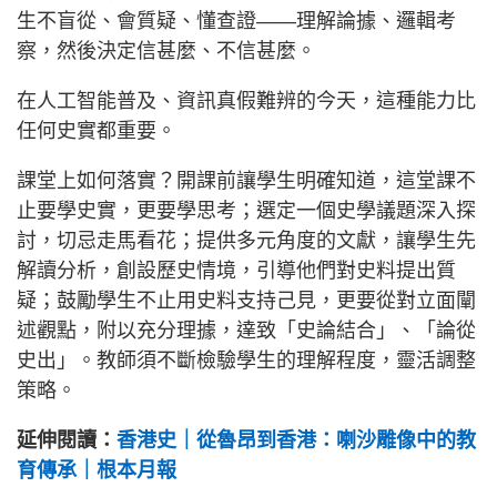
生不盲從、會質疑、懂查證——理解論據、邏輯考
察，然後決定信甚麼、不信甚麼。
在人工智能普及、資訊真假難辨的今天，這種能力比
任何史實都重要。
課堂上如何落實？開課前讓學生明確知道，這堂課不
止要學史實，更要學思考；選定一個史學議題深入探
討，切忌走馬看花；提供多元角度的文獻，讓學生先
解讀分析，創設歷史情境，引導他們對史料提出質
疑；鼓勵學生不止用史料支持己見，更要從對立面闡
述觀點，附以充分理據，達致「史論結合」、「論從
史出」。教師須不斷檢驗學生的理解程度，靈活調整
策略。
延伸閱讀：
香港史｜從魯昂到香港：喇沙雕像中的教
育傳承｜根本月報