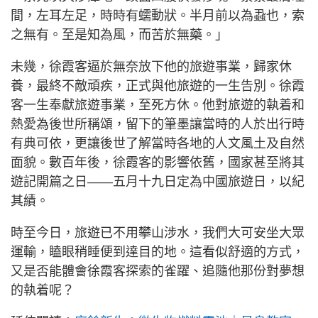
間，左耳左足，時時有蠕動狀。半月前以為蝨也，索
之無有。至是知為風，而苦於無藥。」
未幾，徐霞客逼於無奈放下他的旅遊事業，歸家休
養，最終不敵頑疾，正式與他旅遊的一生告別。徐霞
客一生奉獻旅遊事業，至死方休。他對旅遊的執着和
熱愛為後世所稱頌，留下的筆墨讓當時的人於出行時
有典可依，更讓後世了解當時各地的人文風土及自然
面貌。數百年後，徐霞客的影響依舊，國家甚至將其
遊記開篇之日——五月十九日定為中國旅遊日，以紀
其績。
時至今日，旅遊已不用攀山涉水，我們大可安坐大眾
運輸，瞌眼稍睡便到達目的地。這看似舒適的方式，
又是否能體會徐霞客探索的雀躍、追隨他那份對夢想
的執着呢？