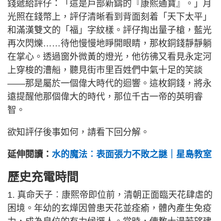
錢遞給評仔：「這是戶部新鑄的『康熙通寶』。」月
光照在錢幣上，評仔清晰看到背面刻着「天下太平」
和滿漢雙文的「福」字紋樣。評仔掏出量子槍，藍光
再次閃爍……待他慢慢地睜開眼睛，那枚銅錢靜靜躺
在掌心。透過窗外微黃的燈光，他彷彿又看見永定河
上穿梭的漕船，聽見街市里百姓們中氣十足的笑談
——那是屬於一個偉大時代的迴響。這枚銅錢，將永
遠提醒他那個偉大的時代，那位千古一帝的英明睿
智。
欲知評仔後事如何，請看下回分解。
延伸閱讀：
水的魔法︰表面張力不敗之謎｜星島教室
歷史充電時間
1. 真命天子︰康熙帝即位前，清朝正面臨天花肆虐的
困境。年幼的玄燁因曾患天花並痊瘉，體內產生免疫