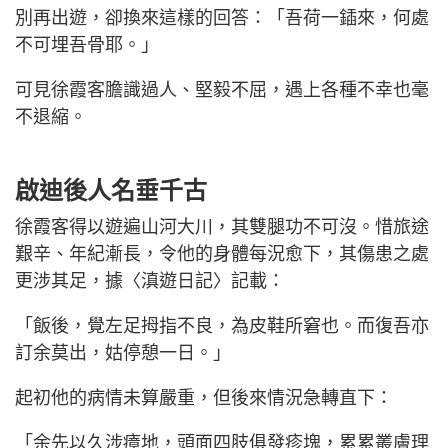
別再出遊，卻換來這樣的回答：「吾荷一鍤來，何處
不可埋吾骨耶。」
可見徐霞客膽識過人、堅毅不屈，遇上各種不幸也毫
不退縮。
啟迪後人名垂千古
徐霞客得以遊遍山河大川，其雙腿功不可沒。惜旅途
艱辛、年紀漸長，令他的身體每況愈下，其傷患之處
更涉其足，據〈滇遊日記〉記載：
「飯後，覺左足拇指不良，為皮鞋所窘也。而復吾亦
訂余莫出，姑停憩一日。」
起初他的病情未算嚴重，但後來情況急轉直下：
「余先以久涉瘴地，頭面四肢俱發疹塊，累累叢膚理