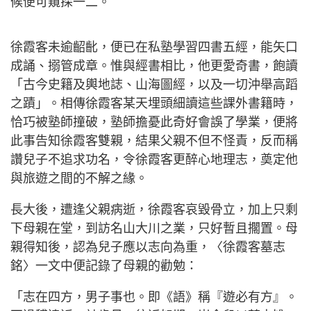
候便可窺探一二。
徐霞客未逾齠齔，便已在私塾學習四書五經，能矢口
成誦、搦管成章。惟與經書相比，他更愛奇書，飽讀
「古今史籍及輿地誌、山海圖經，以及一切沖舉高蹈
之蹟」。相傳徐霞客某天埋頭細讀這些課外書籍時，
恰巧被塾師撞破，塾師擔憂此奇好會誤了學業，便將
此事告知徐霞客雙親，結果父親不但不怪責，反而稱
讚兒子不追求功名，令徐霞客更醉心地理志，奠定他
與旅遊之間的不解之緣。
長大後，遭逢父親病逝，徐霞客哀毀骨立，加上只剩
下母親在堂，到訪名山大川之業，只好暫且擱置。母
親得知後，認為兒子應以志向為重，〈徐霞客墓志
銘〉一文中便記錄了母親的勸勉：
「志在四方，男子事也。即《語》稱『遊必有方』。