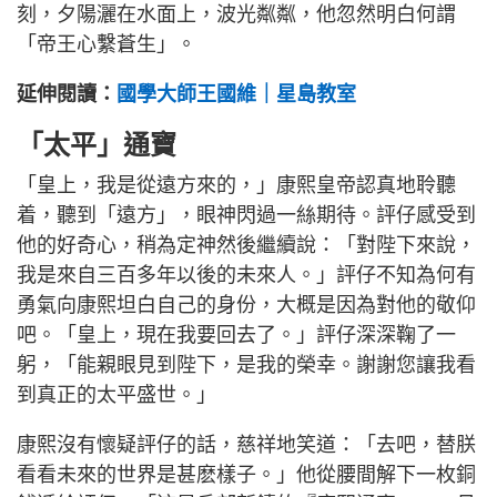
刻，夕陽灑在水面上，波光粼粼，他忽然明白何謂
「帝王心繫蒼生」。
延伸閱讀：
國學大師王國維｜星島教室
「太平」通寶
「皇上，我是從遠方來的，」康熙皇帝認真地聆聽
着，聽到「遠方」，眼神閃過一絲期待。評仔感受到
他的好奇心，稍為定神然後繼續說：「對陛下來說，
我是來自三百多年以後的未來人。」評仔不知為何有
勇氣向康熙坦白自己的身份，大概是因為對他的敬仰
吧。「皇上，現在我要回去了。」評仔深深鞠了一
躬，「能親眼見到陛下，是我的榮幸。謝謝您讓我看
到真正的太平盛世。」
康熙沒有懷疑評仔的話，慈祥地笑道：「去吧，替朕
看看未來的世界是甚麽樣子。」他從腰間解下一枚銅