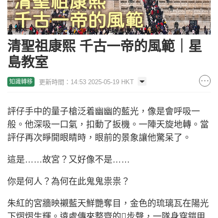
清聖祖康熙 千古一帝的風範｜星
島教室
更新時間：14:53 2025-05-19 HKT
知識轉移
評仔手中的量子槍泛着幽幽的藍光，像是會呼吸一
般。他深吸一口氣，扣動了扳機。一陣天旋地轉。當
評仔再次睜開眼睛時，眼前的景象讓他驚呆了。
這是……故宮？又好像不是……
你是何人？為何在此鬼鬼祟祟？
朱紅的宮牆映襯藍天鮮艷奪目，金色的琉璃瓦在陽光
下熠熠生輝。遠處傳來整齊的步聲，一隊身穿鎧甲