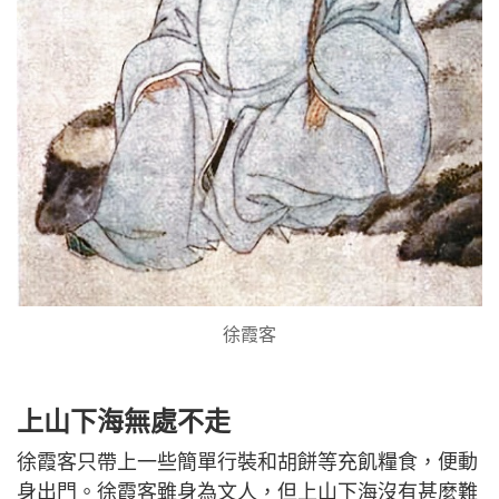
徐霞客
上山下海無處不走
徐霞客只帶上一些簡單行裝和胡餅等充飢糧食，便動
身出門。徐霞客雖身為文人，但上山下海沒有甚麼難