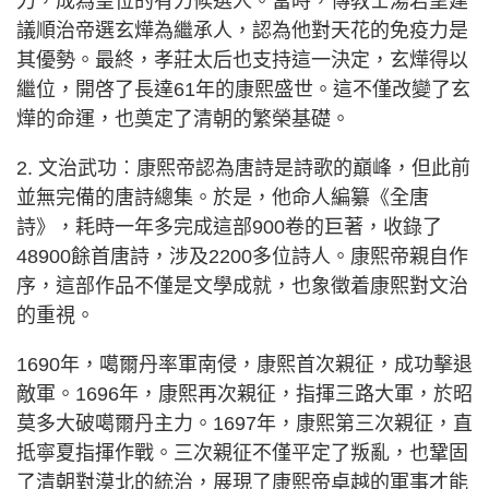
力，成為皇位的有力候選人。當時，傳教士湯若望建
議順治帝選玄燁為繼承人，認為他對天花的免疫力是
其優勢。最終，孝莊太后也支持這一決定，玄燁得以
繼位，開啓了長達61年的康熙盛世。這不僅改變了玄
燁的命運，也奠定了清朝的繁榮基礎。
2. 文治武功︰康熙帝認為唐詩是詩歌的巔峰，但此前
並無完備的唐詩總集。於是，他命人編纂《全唐
詩》，耗時一年多完成這部900卷的巨著，收錄了
48900餘首唐詩，涉及2200多位詩人。康熙帝親自作
序，這部作品不僅是文學成就，也象徵着康熙對文治
的重視。
1690年，噶爾丹率軍南侵，康熙首次親征，成功擊退
敵軍。1696年，康熙再次親征，指揮三路大軍，於昭
莫多大破噶爾丹主力。1697年，康熙第三次親征，直
抵寧夏指揮作戰。三次親征不僅平定了叛亂，也鞏固
了清朝對漠北的統治，展現了康熙帝卓越的軍事才能