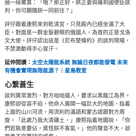
過一絲驚喜：「哦？那正好，朕正要與羅剎國使臣談
判，你可願隨朕一同前往？」
評仔跟着康熙來到乾清宮，只見殿內已經坐滿了大
臣。對面是一群金髮碧眼的俄國人，為首的正是戈洛
文大使。評仔認出這是《尼布楚條約》的談判現場，
不禁激動得手心冒汗。
延伸閱讀：
太空太陽能系統 無論日夜都能發電 未來
有機會實現無限能源？｜星島教室
心繫蒼生
談判異常激烈，對方咄咄逼人，要求以黑龍江為界。
康熙卻從容不迫，他命人展開一幅巨大的地圖，指着
上面的山川河流，用流利的滿語和蒙古語跟對方周
旋。「此處乃我大清疆土，」康熙指着地圖說，「你
們若執意要佔，莫怪朕不客氣。」他的聲音不大，卻