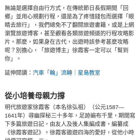
無論是選擇自由行方式，在傳統節日長假期間「回
鄉」並用心規劃行程，還是為了疼惜錢包而選擇「眼
睛去旅行」，我們總免不了翻閱旅遊書籍，或是上網
瀏覽旅遊博客，甚至觀看各類旅遊頻道的行程攻略影
片。那麼，如果身在古代，出遊時該參考甚麼攻略
呢？別擔心，「旅遊博主」徐霞客一定可以「幫到
你」。
延伸閱讀：
汽車「輪」流轉｜星島教室
從小培養母親力撐
明代旅遊家徐霞客（本名徐弘祖）（公元1587—
1641年）尋幽探秘三十多年，足跡遍布千里，期間寫
下多篇旅遊日記，由友人及後人集編成書，編纂成
《徐霞客遊記》。徐霞客遨遊四海的愛好，從他小時