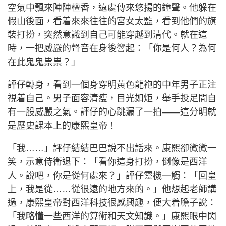
空氣中飄來陣陣檀香，遠處傳來悠揚的鐘聲。他躲在
假山後面，看着來來往往的宮女太監，看到他們的旗
裝打扮，突然意識到自己可能穿越到清代。就在這
時，一把威嚴的聲音在身後響起：「你是何人？為何
在此鬼鬼祟祟？」
評仔轉身，看到一個身穿明黃色龍袍的中年男子正注
視着自己。男子面容清瘦，目光如炬，舉手投足間自
有一股威嚴之氣。評仔的心跳漏了一拍——這分明就
是歷史課本上的康熙皇帝！
「我……」評仔結結巴巴說不出話來。康熙卻微微一
笑，示意侍衛退下：「看你這身打扮，倒像是西洋
人。說吧，你是從何處來？」評仔靈機一觸：「回皇
上，我是從……從很遠的地方來的。」他想起老師講
過，康熙皇帝對西洋科技很感興趣，便大着膽子說：
「我略懂一些西洋的算術和天文知識。」康熙眼中閃