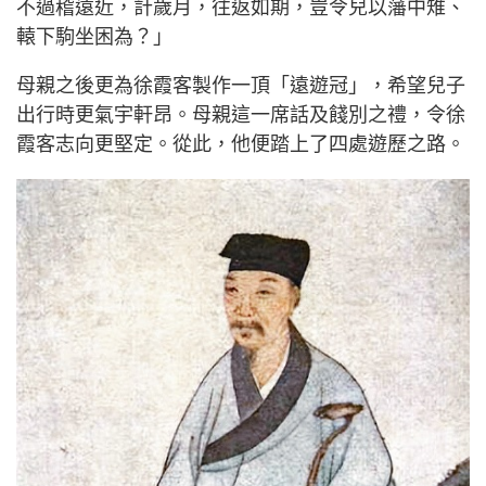
不過稽遠近，計歲月，往返如期，豈令兒以藩中雉、
轅下駒坐困為？」
母親之後更為徐霞客製作一頂「遠遊冠」，希望兒子
出行時更氣宇軒昂。母親這一席話及餞別之禮，令徐
霞客志向更堅定。從此，他便踏上了四處遊歷之路。