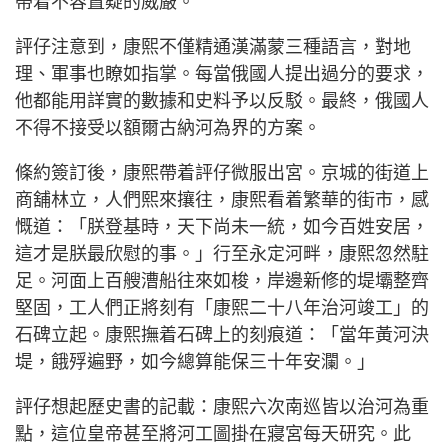
帶着不容置疑的威嚴。
評仔注意到，康熙不僅精通漢滿蒙三種語言，對地
理、軍事也瞭如指掌。每當俄國人提出過分的要求，
他都能用詳實的數據和史料予以反駁。最終，俄國人
不得不接受以額爾古納河為界的方案。
條約簽訂後，康熙帶着評仔微服出宮。京城的街道上
商舖林立，人們熙來攘往，康熙看着繁華的街市，感
慨道：「朕登基時，天下尚未一統，如今百姓安居，
這才是朕最欣慰的事。」行至永定河畔，康熙忽然駐
足。河面上百艘漕船往來如梭，岸邊新修的堤壩整齊
堅固，工人們正將刻有「康熙二十八年治河竣工」的
石碑立起。康熙撫着石碑上的刻痕道：「當年黃河決
堤，餓殍遍野，如今總算能保三十年安瀾。」
評仔想起歷史書的記載：康熙六次南巡皆以治河為重
點，這位皇帝甚至將河工圖掛在寢宮每天研究。此