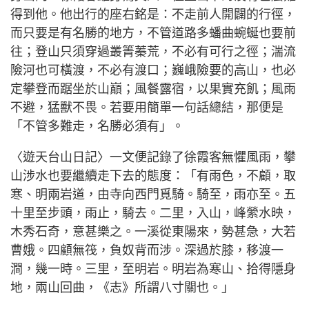
得到他。他出行的座右銘是：不走前人開闢的行徑，
而只要是有名勝的地方，不管道路多蟠曲蜿蜒也要前
往；登山只須穿過叢箐蓁荒，不必有可行之徑；湍流
險河也可橫渡，不必有渡口；巍峨險要的高山，也必
定攀登而踞坐於山巔；風餐露宿，以果實充飢；風雨
不避，猛獸不畏。若要用簡單一句話總結，那便是
「不管多難走，名勝必須有」。
〈遊天台山日記〉一文便記錄了徐霞客無懼風雨，攀
山涉水也要繼續走下去的態度：「有雨色，不顧，取
寒、明兩岩道，由寺向西門覓騎。騎至，雨亦至。五
十里至步頭，雨止，騎去。二里，入山，峰縈水映，
木秀石奇，意甚樂之。一溪從東陽來，勢甚急，大若
曹娥。四顧無筏，負奴背而涉。深過於膝，移渡一
澗，幾一時。三里，至明岩。明岩為寒山、拾得隱身
地，兩山回曲，《志》所謂八寸關也。」