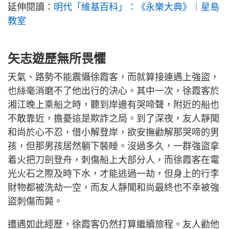
延伸閱讀：
明代「維基百科」：《永樂大典》｜星島
教室
矢志遊歷無所畏懼
天氣、路勢不能震懾徐霞客，而就算接連遇上強盜，
也絲毫消磨不了他出行的決心。其中一次，徐霞客於
湘江晚上乘船之時，聽到岸邊有哭啼聲，附近的船也
不敢靠近，擔憂這是欺詐之局。到了深夜，友人靜聞
和尚於心不忍，借小解登岸，欲安撫勸解那哭啼的男
孩，但那男孩居然躺下裝睡。沒過多久，一群強盜拿
着火把刀劍登舟，刺傷船上大部分人，而徐霞客在電
光火石之際及時下水，才能逃過一劫，但身上的行李
財物都被洗劫一空，而友人靜聞和尚最終也不幸被強
盜刺傷而斃。
遭遇如此經歷，徐霞客仍然打算繼續旅程。友人勸他