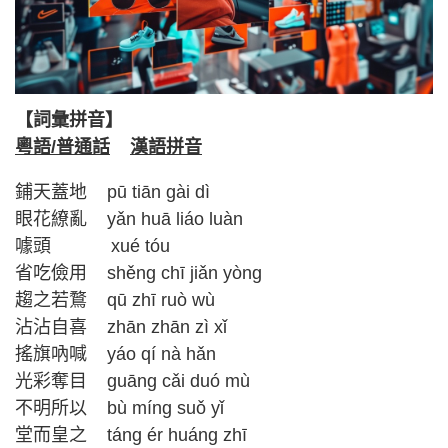
【詞彙拼音】
粵語/普通話
漢語拼音
鋪天蓋地 pū tiān gài dì
眼花繚亂 yǎn huā liáo luàn
噱頭 xué tóu
省吃儉用 shěng chī jiǎn yòng
趨之若鶩 qū zhī ruò wù
沾沾自喜 zhān zhān zì xǐ
搖旗吶喊 yáo qí nà hǎn
光彩奪目 guāng cǎi duó mù
不明所以 bù míng suǒ yǐ
堂而皇之 táng ér huáng zhī