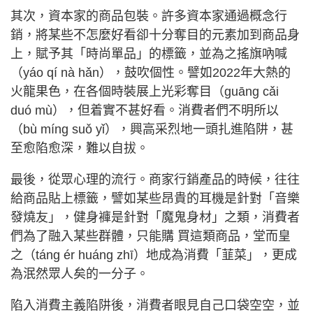
其次，資本家的商品包裝。許多資本家通過概念行
銷，將某些不怎麼好看卻十分奪目的元素加到商品身
上，賦予其「時尚單品」的標籤，並為之搖旗吶喊
（yáo qí nà hǎn），鼓吹個性。譬如2022年大熱的
火龍果色，在各個時裝展上光彩奪目（guāng cǎi
duó mù），但着實不甚好看。消費者們不明所以
（bù míng suǒ yǐ），興高采烈地一頭扎進陷阱，甚
至愈陷愈深，難以自拔。
最後，從眾心理的流行。商家行銷產品的時候，往往
給商品貼上標籤，譬如某些昂貴的耳機是針對「音樂
發燒友」，健身褲是針對「魔鬼身材」之類，消費者
們為了融入某些群體，只能購 買這類商品，堂而皇
之（táng ér huáng zhī）地成為消費「韮菜」，更成
為泯然眾人矣的一分子。
陷入消費主義陷阱後，消費者眼見自己口袋空空，並