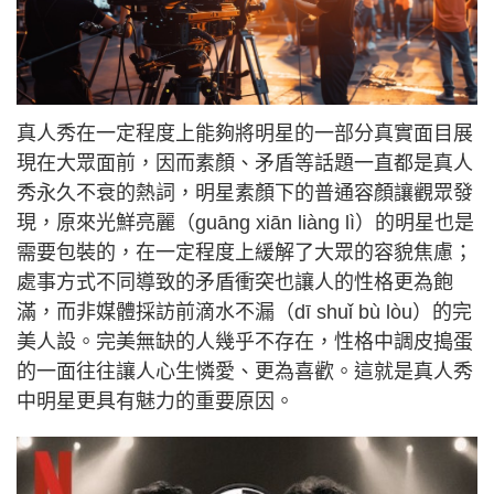
真人秀在一定程度上能夠將明星的一部分真實面目展
現在大眾面前，因而素顏、矛盾等話題一直都是真人
秀永久不衰的熱詞，明星素顏下的普通容顏讓觀眾發
現，原來光鮮亮麗（guāng xiān liàng lì）的明星也是
需要包裝的，在一定程度上緩解了大眾的容貌焦慮；
處事方式不同導致的矛盾衝突也讓人的性格更為飽
滿，而非媒體採訪前滴水不漏（dī shuǐ bù lòu）的完
美人設。完美無缺的人幾乎不存在，性格中調皮搗蛋
的一面往往讓人心生憐愛、更為喜歡。這就是真人秀
中明星更具有魅力的重要原因。