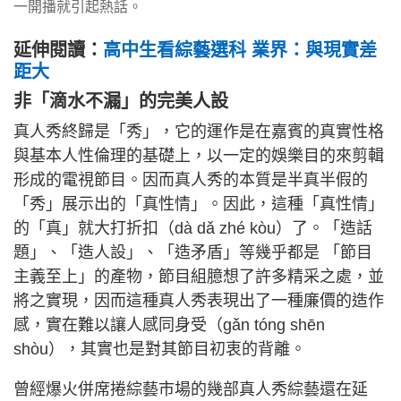
一開播就引起熱話。
延伸閱讀：
高中生看綜藝選科 業界：與現實差
距大
非「滴水不漏」的完美人設
真人秀終歸是「秀」，它的運作是在嘉賓的真實性格
與基本人性倫理的基礎上，以一定的娛樂目的來剪輯
形成的電視節目。因而真人秀的本質是半真半假的
「秀」展示出的「真性情」。因此，這種「真性情」
的「真」就大打折扣（dà dǎ zhé kòu）了。「造話
題」、「造人設」、「造矛盾」等幾乎都是 「節目
主義至上」的產物，節目組臆想了許多精采之處，並
將之實現，因而這種真人秀表現出了一種廉價的造作
感，實在難以讓人感同身受（gǎn tóng shēn
shòu），其實也是對其節目初衷的背離。
曾經爆火併席捲綜藝市場的幾部真人秀綜藝還在延