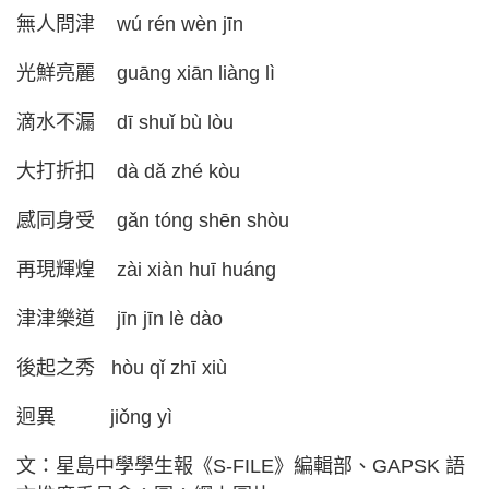
無人問津 wú rén wèn jīn
光鮮亮麗 guāng xiān liàng lì
滴水不漏 dī shuǐ bù lòu
大打折扣 dà dǎ zhé kòu
感同身受 gǎn tóng shēn shòu
再現輝煌 zài xiàn huī huáng
津津樂道 jīn jīn lè dào
後起之秀 hòu qǐ zhī xiù
迥異 jiǒng yì
文：星島中學學生報《S-FILE》編輯部、GAPSK 語