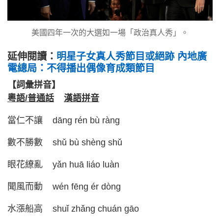
美國四年一次的大選如一場「政治真人秀」。
延伸閱讀：
明星子女真人秀節目或絕跡 內地廣
電總局：不得播出偶像育成類節目
【詞彙拼音】
粵語/普通話
漢語拼音
當仁不讓 dāng rén bù ràng
數不勝數 shǔ bù shèng shǔ
眼花繚亂 yǎn huā liáo luàn
聞風而動 wén fēng ér dòng
水漲船高 shuǐ zhǎng chuán gāo