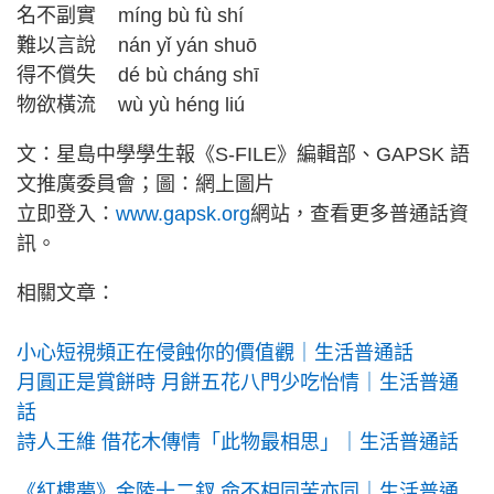
名不副實 míng bù fù shí
難以言說 nán yǐ yán shuō
得不償失 dé bù cháng shī
物欲橫流 wù yù héng liú
文：星島中學學生報《S-FILE》編輯部、GAPSK 語
文推廣委員會；圖：網上圖片
立即登入：
www.gapsk.org
網站，查看更多普通話資
訊。
相關文章：
小心短視頻正在侵蝕你的價值觀｜生活普通話
月圓正是賞餅時 月餅五花八門少吃怡情｜生活普通
話
詩人王維 借花木傳情「此物最相思」｜生活普通話
《紅樓夢》金陵十二釵 命不相同苦亦同｜生活普通