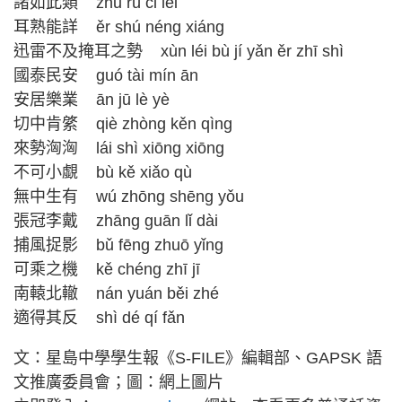
諸如此類 zhū rú cǐ lèi
耳熟能詳 ěr shú néng xiáng
迅雷不及掩耳之勢 xùn léi bù jí yǎn ěr zhī shì
國泰民安 guó tài mín ān
安居樂業 ān jū lè yè
切中肯綮 qiè zhòng kěn qìng
來勢洶洶 lái shì xiōng xiōng
不可小覷 bù kě xiǎo qù
無中生有 wú zhōng shēng yǒu
張冠李戴 zhāng guān lǐ dài
捕風捉影 bǔ fēng zhuō yǐng
可乘之機 kě chéng zhī jī
南轅北轍 nán yuán běi zhé
適得其反 shì dé qí fǎn
文：星島中學學生報《S-FILE》編輯部、GAPSK 語
文推廣委員會；圖：網上圖片