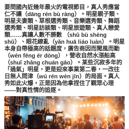
要問國內近幾年最火的電視節目，真人秀應當
仁不讓（dāng rén bù ràng）。明星親子類、
明星夫妻類、草根選秀類、音樂選秀類、舞蹈
選秀類、明星訪談類、明星旅遊類、真人戀愛
類……真讓人數不勝數 （shǔ bù shèng
shǔ）、眼花繚亂（yǎn huā liáo luàn）。明星
本身自帶極高的話題度，廣告商因而聞風而動
（wén fēng ér dòng），營收自然水漲船高
（shuǐ zhǎng chuán gāo）。某些沉寂多年的
「過氣」明星，更是迎來事業第二春，一改往
日無人問津（wú rén wèn jīn）的局面。真人
秀如此火爆，正是因為他拿捏住了觀眾心理
——對真性情的追逐。