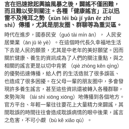
言在迅速掀起輿論風暴之後，闢謠不僅困難，
而且難以受到關注。各種「健康謠言」正以迅
雷不及掩耳之勢（xùn léi bù jí yǎn ěr zhī
shì）傳播，尤其是朋友圈、群聊等為重災區。
時代在進步，國泰民安（guó tài mín ān）， 人民安
居樂業（ān jū lè yè）。在這個時代長久幸福地生活
下去是人民的願景，尤其是中老年的美好願望。因而
關於健康、養生的資訊成為了人們的關注重點，與之
相關的謠言更是以切中肯綮 （qiè zhòng kěn qìng）
的優勢迅速傳播，給人們 的生活造就了很多誤區、
也造成了很多困擾。在父母一輩的朋友圈中，多會發
現許多養生謠言，甚至這些資訊還被轉入各種群聊，
來勢洶洶 （lái shì xiōng xiōng）地傳播到各個地方。
官方平台、年輕一輩往往要花上大量精力來闢謠，其
間耽誤的時間往往會造成耽誤病情的眼中後果，謠言
之危害，不可小覷（bù kě xiǎo qù）。