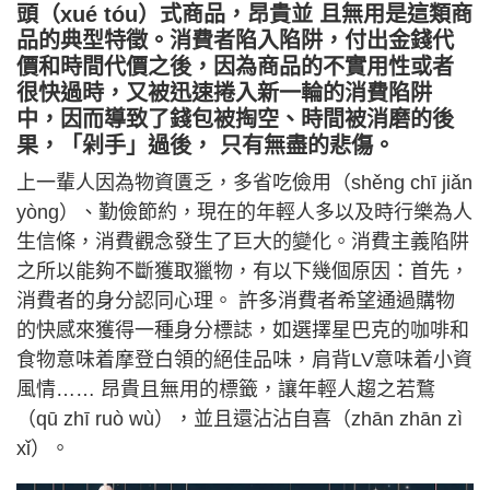
頭（xué tóu）式商品，昂貴並 且無用是這類商
品的典型特徵。消費者陷入陷阱，付出金錢代
價和時間代價之後，因為商品的不實用性或者
很快過時，又被迅速捲入新一輪的消費陷阱
中，因而導致了錢包被掏空、時間被消磨的後
果，「剁手」過後， 只有無盡的悲傷。
上一輩人因為物資匱乏，多省吃儉用（shěng chī jiǎn
yòng）、勤儉節約，現在的年輕人多以及時行樂為人
生信條，消費觀念發生了巨大的變化。消費主義陷阱
之所以能夠不斷獲取獵物，有以下幾個原因：首先，
消費者的身分認同心理。 許多消費者希望通過購物
的快感來獲得一種身分標誌，如選擇星巴克的咖啡和
食物意味着摩登白領的絕佳品味，肩背LV意味着小資
風情…… 昂貴且無用的標籤，讓年輕人趨之若鶩
（qū zhī ruò wù），並且還沾沾自喜（zhān zhān zì
xǐ）。