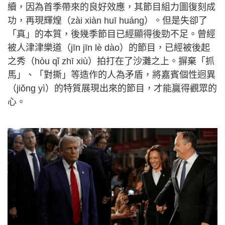
續，因為首季帶來的良好效應，其節目組力圖復刻成
功，再現輝煌（zài xiàn huī huáng）。但是失卻了
「真」的本質，後幾季節目已經顯得後勁不足。曾經
被人津津樂道（jīn jīn lè dào）的節目，已經被後起
之秀（hòu qǐ zhī xiù）拍打在了沙灘之上。摒棄「抓
馬」、「對撕」等造作的人為矛盾，將嘉賓個性迥異
（jiǒng yì）的特質展現出來的節目，才能贏得觀眾的
心。