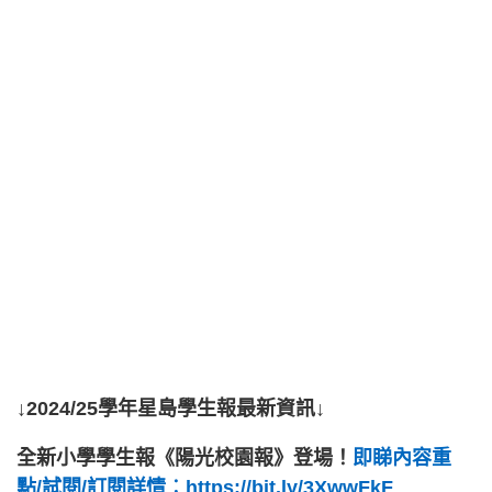
↓2024/25學年星島學生報最新資訊↓
全新小學學生報《陽光校園報》登場！
即睇內容重
點/試閱/訂閱詳情︰https://bit.ly/3XwwFkF