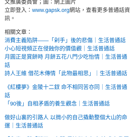
文推廣委員會；圖：網上圖片
立即登入：
www.gapsk.org
網站，查看更多普通話資
訊。
相關文章：
消費主義陷阱——「剁手」後的悲傷｜生活普通話
小心短視頻正在侵蝕你的價值觀｜生活普通話
月圓正是賞餅時 月餅五花八門少吃怡情｜生活普通
話
詩人王維 借花木傳情「此物最相思」｜生活普通話
《紅樓夢》金陵十二釵 命不相同苦亦同｜生活普通
話
「90後」自相矛盾的養生觀念｜生活普通話
做好山裏的引路人 以微小的自己撬動整個大山的命
運｜生活普通話