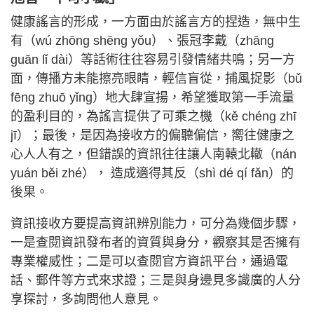
健康謠言的形成，一方面由於謠言方的捏造，無中生
有（wú zhōng shēng yǒu）、張冠李戴（zhāng
guān lǐ dài）等話術往往容易引發情緒共鳴；另一方
面，傳播方未能擦亮眼睛，輕信盲從，捕風捉影（bǔ
fēng zhuō yǐng）地大肆宣揚，希望獲取第一手流量
的盈利目的，為謠言提供了可乘之機（kě chéng zhī
jī）；最後，是因為接收方的偏聽偏信，嚮往健康之
心人人有之，但錯誤的資訊往往讓人南轅北轍（nán
yuán běi zhé）， 造成適得其反（shì dé qí fǎn）的
後果。
資訊接收方要提高資訊辨別能力，可分為幾個步驟，
一是查閱資訊發布者的資質與身分，觀察其是否擁有
專業權威性；二是可以查閱官方資訊平台，通過電
話、郵件等方式來求證；三是與身邊見多識廣的人分
享探討，多詢問他人意見。