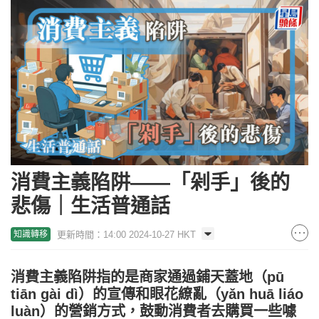
消費主義陷阱——「剁手」後的
悲傷｜生活普通話
更新時間：14:00 2024-10-27 HKT
知識轉移
消費主義陷阱指的是商家通過鋪天蓋地（pū
tiān gài dì）的宣傳和眼花繚亂（yǎn huā liáo
luàn）的營銷方式，鼓動消費者去購買一些噱