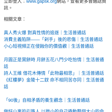
立即登入：
www.gapsk.org
網站，查看更多普通話資
訊。
相關文章：
真人秀火爆 對真性情的追逐｜生活普通話
消費主義陷阱——「剁手」後的悲傷｜生活普通話
小心短視頻正在侵蝕你的價值觀｜生活普通話
月圓正是賞餅時 月餅五花八門少吃怡情｜生活普通
話
詩人王維 借花木傳情「此物最相思」｜生活普通話
《紅樓夢》金陵十二釵 命不相同苦亦同｜生活普通
話
「90後」自相矛盾的養生觀念｜生活普通話
做好山裏的引路人 以微小的自己撬動整個大山的命