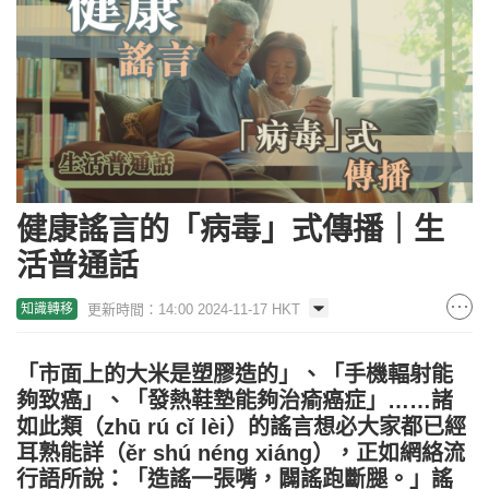
健康謠言的「病毒」式傳播｜生
活普通話
更新時間：14:00 2024-11-17 HKT
知識轉移
「市面上的大米是塑膠造的」、「手機輻射能
夠致癌」、「發熱鞋墊能夠治瘉癌症」……諸
如此類（zhū rú cǐ lèi）的謠言想必大家都已經
耳熟能詳（ěr shú néng xiáng），正如網絡流
行語所說：「造謠一張嘴，闢謠跑斷腿。」謠