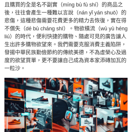
且購買的全是名不副實（míng bù fù shí）的商品之
後，往往會產生一種難以言說（nán yǐ yán shuō）的
悲傷，這種悲傷需要花費更多的精力去恢復，實在得
不償失（dé bù cháng shī）。物欲橫流（wù yù héng
liú）的時代，便利快捷的購物、隨處可見的廣告讓人
生出許多購物欲望來。我們需要克服消費主義陷阱，
發揚中華民族勤儉節約的傳統美德，不為虛榮心及過
度的欲望買單，更不要讓自己成為資本家添磚加瓦的
一粒沙。