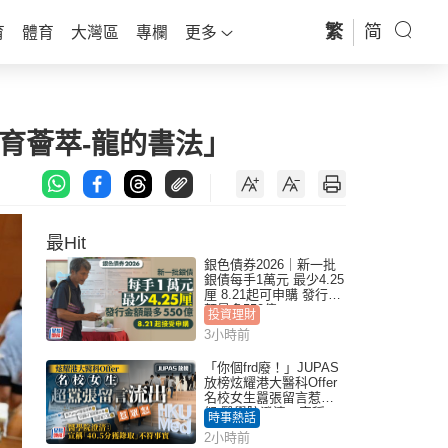
繁
简
育
體育
大灣區
專欄
更多
育薈萃-龍的書法」
最Hit
銀色債券2026｜新一批
銀債每手1萬元 最少4.25
厘 8.21起可申購 發行金
額最多550億
投資理財
3小時前
「你個frd廢！」JUPAS
放榜炫耀港大醫科Offer
名校女生囂張留言惹眾
怒 醫學院澄清：宣稱
時事熱話
「40.5分獲錄取」不符事
2小時前
實｜Juicy叮