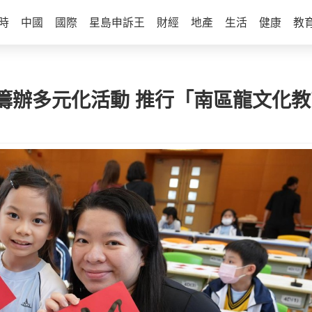
時
中國
國際
星島申訴王
財經
地產
生活
健康
教
籌辦多元化活動 推行「南區龍文化教