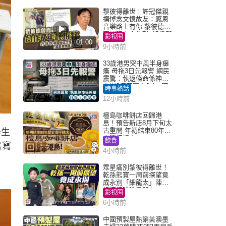
黎彼得離世丨許冠傑親
撰悼念文憶故友：感恩
音樂路上有你 黎彼德曾
直認唔夾合作7年終拆夥
影視圈
01:00
9小時前
33歲港男突中風半身癱
瘓 母拖3日先報警 網民
震驚：執返條命係神蹟
自爆2個惡習｜Juicy叮
時事熱話
12小時前
檀島咖啡餅店回歸港
島！預告新店8月下旬太
古重開 年初結束80年歷
學生
史灣仔總店
飲食
書寫
4小時前
眾星痛別黎彼得離世！
乾孫熊寶一周前探望竟
成永別「細龍太」陳思
圻淚憶唉吔男朋友
影視圈
6小時前
中國預製屋熱銷美澳墨