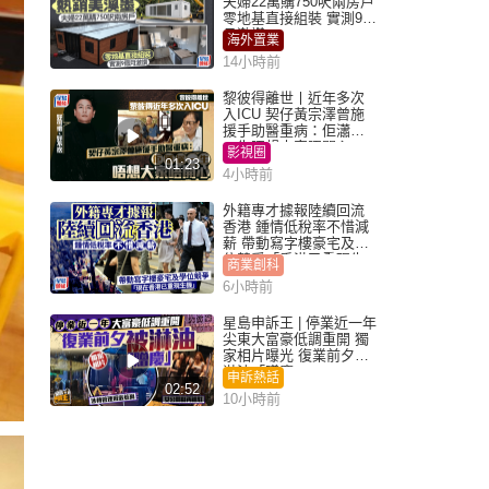
夫婦22萬購750呎兩房戶
零地基直接組裝 實測9個
月激讚
海外置業
14小時前
黎彼得離世丨近年多次
入ICU 契仔黃宗澤曾施
援手助醫重病：佢瀟灑
一生唔想大家唔開心
影視圈
01:23
4小時前
外籍專才據報陸續回流
香港 鍾情低稅率不惜減
薪 帶動寫字樓豪宅及學
位競爭「香港已重現生
商業創科
機」
6小時前
星島申訴王 | 停業近一年
尖東大富豪低調重開 獨
家相片曝光 復業前夕被
淋油「贈慶」
申訴熱話
02:52
10小時前