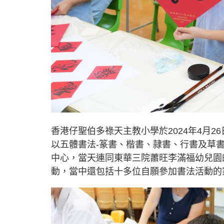
香港仔聖伯多祿天主教小學於2024年4月
以五體書法-篆書、楷書、隷書、行書及草
中心，當天連同東華三院蕭旺李滿福幼兒園的
動，當中還包括十多位自願參加書法活動的