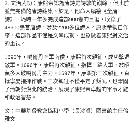
2. 文治武功︰康熙帝認為唐詩是詩歌的巔峰，但此前
並無完備的唐詩總集。於是，他命人編纂《全唐
詩》，耗時一年多完成這部900卷的巨著，收錄了
48900餘首唐詩，涉及2200多位詩人。康熙帝親自作
序，這部作品不僅是文學成就，也象徵着康熙對文治
的重視。
1690年，噶爾丹率軍南侵，康熙首次親征，成功擊退
敵軍。1696年，康熙再次親征，指揮三路大軍，於昭
莫多大破噶爾丹主力。1697年，康熙第三次親征，直
抵寧夏指揮作戰。三次親征不僅平定了叛亂，也鞏固
了清朝對漠北的統治，展現了康熙帝卓越的軍事才能
和政治智慧。
文：中華基督教會協和小學（長沙灣）圖書館主任倫
雅文