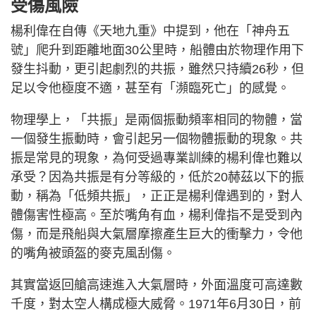
受傷風險
楊利偉在自傳《天地九重》中提到，他在「神舟五
號」爬升到距離地面30公里時，船體由於物理作用下
發生抖動，更引起劇烈的共振，雖然只持續26秒，但
足以令他極度不適，甚至有「瀕臨死亡」的感覺。
物理學上，「共振」是兩個振動頻率相同的物體，當
一個發生振動時，會引起另一個物體振動的現象。共
振是常見的現象，為何受過專業訓練的楊利偉也難以
承受？因為共振是有分等級的，低於20赫茲以下的振
動，稱為「低頻共振」，正正是楊利偉遇到的，對人
體傷害性極高。至於嘴角有血，楊利偉指不是受到內
傷，而是飛船與大氣層摩擦產生巨大的衝擊力，令他
的嘴角被頭盔的麥克風刮傷。
其實當返回艙高速進入大氣層時，外面溫度可高達數
千度，對太空人構成極大威脅。1971年6月30日，前