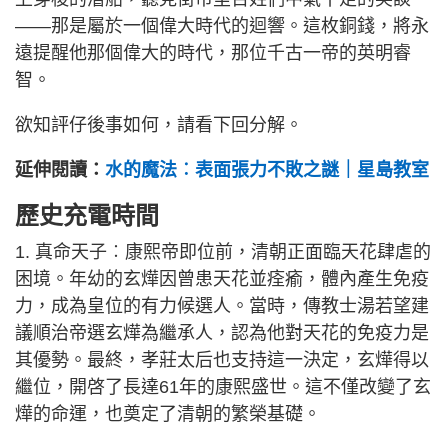
——那是屬於一個偉大時代的迴響。這枚銅錢，將永
遠提醒他那個偉大的時代，那位千古一帝的英明睿
智。
欲知評仔後事如何，請看下回分解。
延伸閱讀：
水的魔法︰表面張力不敗之謎｜星島教室
歷史充電時間
1. 真命天子︰康熙帝即位前，清朝正面臨天花肆虐的
困境。年幼的玄燁因曾患天花並痊瘉，體內產生免疫
力，成為皇位的有力候選人。當時，傳教士湯若望建
議順治帝選玄燁為繼承人，認為他對天花的免疫力是
其優勢。最終，孝莊太后也支持這一決定，玄燁得以
繼位，開啓了長達61年的康熙盛世。這不僅改變了玄
燁的命運，也奠定了清朝的繁榮基礎。