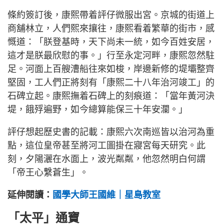
條約簽訂後，康熙帶着評仔微服出宮。京城的街道上
商舖林立，人們熙來攘往，康熙看着繁華的街市，感
慨道：「朕登基時，天下尚未一統，如今百姓安居，
這才是朕最欣慰的事。」行至永定河畔，康熙忽然駐
足。河面上百艘漕船往來如梭，岸邊新修的堤壩整齊
堅固，工人們正將刻有「康熙二十八年治河竣工」的
石碑立起。康熙撫着石碑上的刻痕道：「當年黃河決
堤，餓殍遍野，如今總算能保三十年安瀾。」
評仔想起歷史書的記載：康熙六次南巡皆以治河為重
點，這位皇帝甚至將河工圖掛在寢宮每天研究。此
刻，夕陽灑在水面上，波光粼粼，他忽然明白何謂
「帝王心繫蒼生」。
延伸閱讀：
國學大師王國維｜星島教室
「太平」通寶