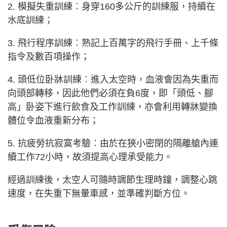
2. 模擬失重訓練︰身穿160多公斤的訓練服，持續在
水底訓練；
3. 飛行程序訓練︰熟記上百萬字的飛行手冊、上千條
指令及數百項操作；
4. 頭低位卧牀訓練︰進入太空時，血液會因為失重而
向頭部轉移，因此他們必須在負6度，即「頭低、腳
高」卧姿下進行飲食及工作訓練，亦會利用轉牀變換
體位令血液重新分布；
5. 抗疲勞抗寂寞考驗︰由於在狹小密閉的隔離艙內連
續工作72小時，故須提高心理承受能力。
經過訓練後，太空人可隨時調節生理時鐘，調整心跳
速度，在失重下無暈車感，並準確判斷方位。