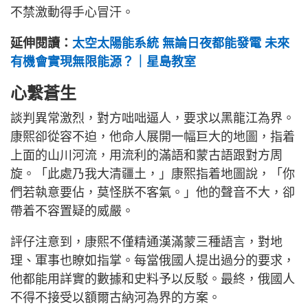
不禁激動得手心冒汗。
延伸閱讀：
太空太陽能系統 無論日夜都能發電 未來
有機會實現無限能源？｜星島教室
心繫蒼生
談判異常激烈，對方咄咄逼人，要求以黑龍江為界。
康熙卻從容不迫，他命人展開一幅巨大的地圖，指着
上面的山川河流，用流利的滿語和蒙古語跟對方周
旋。「此處乃我大清疆土，」康熙指着地圖說，「你
們若執意要佔，莫怪朕不客氣。」他的聲音不大，卻
帶着不容置疑的威嚴。
評仔注意到，康熙不僅精通漢滿蒙三種語言，對地
理、軍事也瞭如指掌。每當俄國人提出過分的要求，
他都能用詳實的數據和史料予以反駁。最終，俄國人
不得不接受以額爾古納河為界的方案。