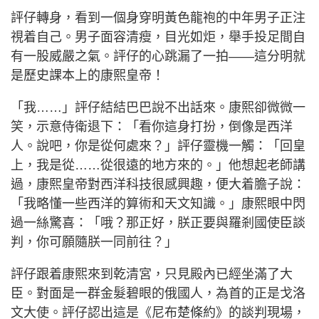
評仔轉身，看到一個身穿明黃色龍袍的中年男子正注
視着自己。男子面容清瘦，目光如炬，舉手投足間自
有一股威嚴之氣。評仔的心跳漏了一拍——這分明就
是歷史課本上的康熙皇帝！
「我……」評仔結結巴巴說不出話來。康熙卻微微一
笑，示意侍衛退下：「看你這身打扮，倒像是西洋
人。說吧，你是從何處來？」評仔靈機一觸：「回皇
上，我是從……從很遠的地方來的。」他想起老師講
過，康熙皇帝對西洋科技很感興趣，便大着膽子說：
「我略懂一些西洋的算術和天文知識。」康熙眼中閃
過一絲驚喜：「哦？那正好，朕正要與羅剎國使臣談
判，你可願隨朕一同前往？」
評仔跟着康熙來到乾清宮，只見殿內已經坐滿了大
臣。對面是一群金髮碧眼的俄國人，為首的正是戈洛
文大使。評仔認出這是《尼布楚條約》的談判現場，