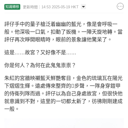
更新時間：14:53 2025-05-19 HKT
知識轉移
評仔手中的量子槍泛着幽幽的藍光，像是會呼吸一
般。他深吸一口氣，扣動了扳機。一陣天旋地轉。當
評仔再次睜開眼睛時，眼前的景象讓他驚呆了。
這是……故宮？又好像不是……
你是何人？為何在此鬼鬼祟祟？
朱紅的宮牆映襯藍天鮮艷奪目，金色的琉璃瓦在陽光
下熠熠生輝。遠處傳來整齊的步聲，一隊身穿鎧甲
的侍衛列隊而過。評仔以為自己身處故宮，但很快他
就意識到不對，這里的一切都太新了，彷彿剛剛建成
一般。