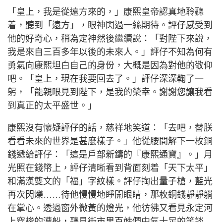
「皇上，我是從遠方來的，」康熙皇帝認真地聆聽
着，聽到「遠方」，眼神閃過一絲期待。評仔感受到
他的好奇心，稍為定神然後繼續說：「對陛下來說，
我是來自三百多年以後的未來人。」評仔不知為何有
勇氣向康熙坦白自己的身份，大概是因為對他的敬仰
吧。「皇上，現在我要回去了。」評仔深深鞠了一
躬，「能親眼見到陛下，是我的榮幸。謝謝您讓我看
到真正的太平盛世。」
康熙沒有懷疑評仔的話，慈祥地笑道：「去吧，替朕
看看未來的世界是甚麽樣子。」他從腰間解下一枚銅
錢遞給評仔：「這是戶部新鑄的『康熙通寶』。」月
光照在錢幣上，評仔清晰看到背面刻着「天下太平」
和滿漢雙文的「福」字紋樣。評仔掏出量子槍，藍光
再次閃爍……待他慢慢地睜開眼睛，那枚銅錢靜靜躺
在掌心。透過窗外微黃的燈光，他彷彿又看見永定河
上穿梭的漕船，聽見街市里百姓們中氣十足的笑談