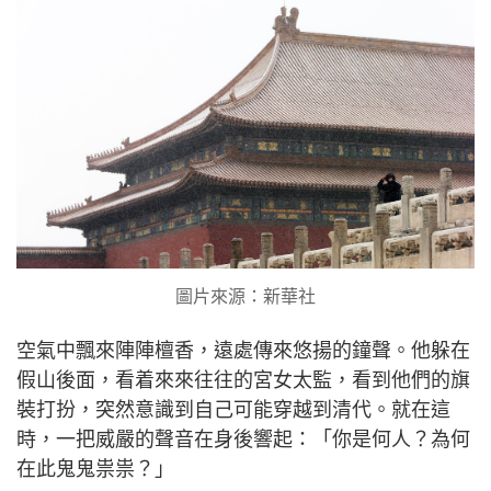
圖片來源：新華社
空氣中飄來陣陣檀香，遠處傳來悠揚的鐘聲。他躲在
假山後面，看着來來往往的宮女太監，看到他們的旗
裝打扮，突然意識到自己可能穿越到清代。就在這
時，一把威嚴的聲音在身後響起：「你是何人？為何
在此鬼鬼祟祟？」