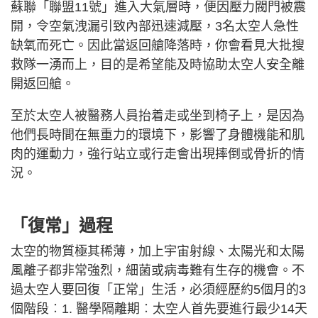
蘇聯「聯盟11號」進入大氣層時，便因壓力閥門被震
開，令空氣洩漏引致內部迅速減壓，3名太空人急性
缺氧而死亡。因此當返回艙降落時，你會看見大批搜
救隊一湧而上，目的是希望能及時協助太空人安全離
開返回艙。
至於太空人被醫務人員抬着走或坐到椅子上，是因為
他們長時間在無重力的環境下，影響了身體機能和肌
肉的運動力，強行站立或行走會出現摔倒或骨折的情
況。
「復常」過程
太空的物質極其稀薄，加上宇宙射線、太陽光和太陽
風離子都非常強烈，細菌或病毒難有生存的機會。不
過太空人要回復「正常」生活，必須經歷約5個月的3
個階段︰1. 醫學隔離期︰太空人首先要進行最少14天