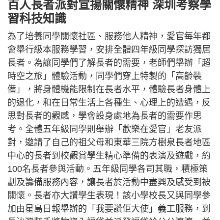
百人長者派對宣揚關懷精神 深圳考察學
習科技知識
為了培養同學關懷社區、服務他人精神，愛官每年都
會舉行級本服務學習，安排全體四年級同學探訪獨居
長者。為讓同學們了解長者的需要，老師們舉辦「超
時空之旅」體驗活動，同學們穿上特製的「高齡裝
備」，將身體機能限制在長者水平，體驗長者身體上
的退化，和在日常生活上各種生、心理上的遭遇，反
思對長者的觀感，學會設身處地為長者的需要作思
考。全體五年級同學則舉辦「歡樂在愛官」老友派
對，邀請了自己的祖父母和東華三院方樹泉長者地區
中心的長者到校觀賞學生精心準備的表演及遊戲，約
100名長者參與活動。五年級同學各司其職，積極策
劃及籌備服務內容，讓長者於活動中盡興及感受到被
關懷。長者亦大讚學生表現！該小學校長又與同學參
加由星島日報舉辦的「我要讚佢大使」義工服務，到