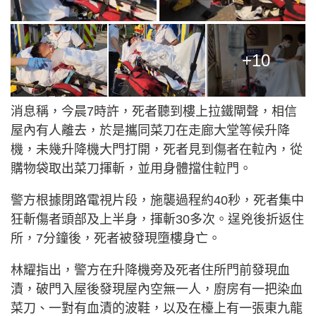
+10
消息稱，今晨7時許，死者聽到樓上拉鐵閘聲，相信
屋內有人離去，於是攜同菜刀在走廊大堂等候升降
機，未幾升降機大門打開，死者見到傷者在𨋢內，從
購物袋取出菜刀揮斬，並用身體擋住𨋢門。
警方根據閉路電視片段，施襲過程約40秒，死者集中
狂斬傷者頭部及上半身，揮斬30多次。逞兇後折返住
所，7分鐘後，死者被發現墮樓身亡。
林耀指出，警方在升降機旁及死者住所門前發現血
漬，破門入屋後發現屋內空無一人，廚房有一把染血
菜刀、一對有血漬的波鞋，以及在檯上有一張東九龍