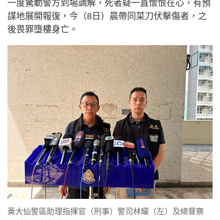
一度驚動警方到場調解，死者疑一直懷恨在心，有預
謀地展開報復，今（8日）晨帶同菜刀伏擊傷者，之
後畏罪墮樓身亡。
黃大仙警區助理指揮官（刑事）警司林耀（左）及總督察