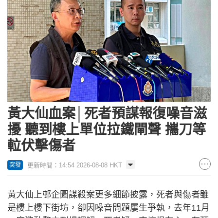
黃大仙血案│死者預謀報復噪音滋
擾 聽到樓上單位拉鐵閘聲 攜刀等
𨋢伏擊傷者
更新時間：14:54 2026-08-08 HKT
突發
黃大仙上邨企圖謀殺案更多細節披露，死者與傷者雖
是樓上樓下街坊，卻因噪音問題屢生爭執，去年11月