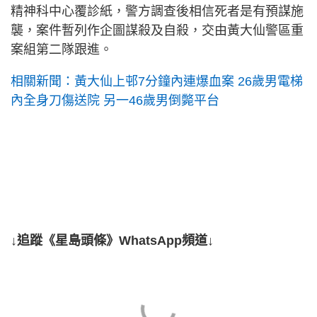
精神科中心覆診紙，警方調查後相信死者是有預謀施
襲，案件暫列作企圖謀殺及自殺，交由黃大仙警區重
案組第二隊跟進。
相關新聞：黃大仙上邨7分鐘內連爆血案 26歲男電梯
內全身刀傷送院 另一46歲男倒斃平台
↓追蹤《星島頭條》WhatsApp頻道↓