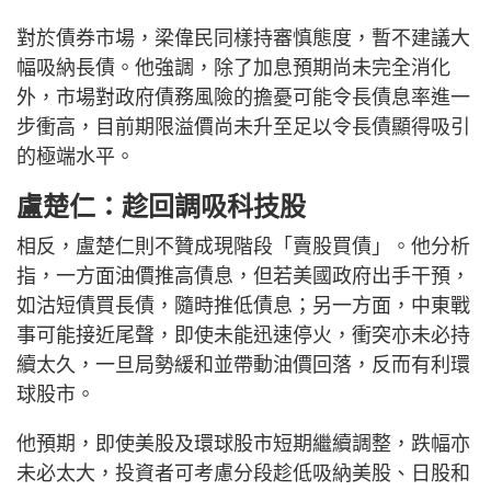
對於債券市場，梁偉民同樣持審慎態度，暫不建議大
幅吸納長債。他強調，除了加息預期尚未完全消化
外，市場對政府債務風險的擔憂可能令長債息率進一
步衝高，目前期限溢價尚未升至足以令長債顯得吸引
的極端水平。
盧楚仁：趁回調吸科技股
相反，盧楚仁則不贊成現階段「賣股買債」。他分析
指，一方面油價推高債息，但若美國政府出手干預，
如沽短債買長債，隨時推低債息；另一方面，中東戰
事可能接近尾聲，即使未能迅速停火，衝突亦未必持
續太久，一旦局勢緩和並帶動油價回落，反而有利環
球股市。
他預期，即使美股及環球股市短期繼續調整，跌幅亦
未必太大，投資者可考慮分段趁低吸納美股、日股和