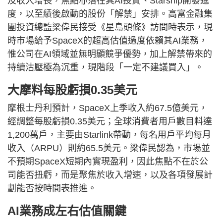
及收入增長，焦點亦落在其AI投資、Starship開發進
度，以至績後啟動的股份「解禁」安排。高富金融集
團投資總監梁偉民接受《星島頭條》訪問時表示，現
時市場給予SpaceX的超高估值過度依賴其AI業務，
惟公司在AI領域並無明顯競爭優勢，加上解禁帶來的
持續沽壓極為沉重，現階段「一定不建議買入」。
大摩料每股虧損0.35美元
摩根士丹利預計，SpaceX上季收入約67.5億美元，
經調整每股虧損0.35美元；全球消費者用戶數目料達
1,200萬戶，主要由Starlink帶動，每名用戶平均每月
收入（ARPU）則約65.5美元。梁偉民認為，市場並
不預期SpaceX短期內實現盈利，因此焦點不在於公
司能否扭虧，而是聚焦於收入增速，以及各項發展計
劃能否按時間表推進。
AI業務成左右估值關鍵