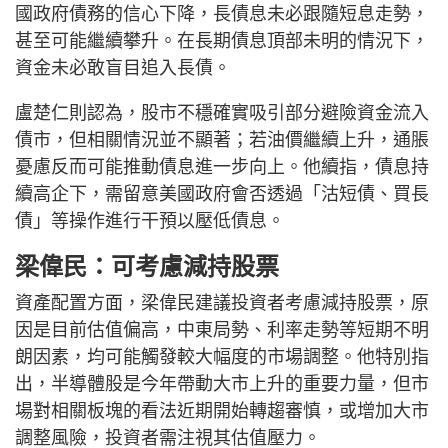
國政府債務的信心下降，長債息未必跟隨短息走勢，
甚至可能繼續攀升。在長期債息頂部未明的情況下，
資金未必敢盲目追入長債。
盧楚仁則認為，股市不穩確實吸引部分避險資金流入
債市，但相關情況並不顯著；若油價繼續上升，通脹
憂慮反而可能推動債息進一步向上。他續指，債息持
續高企下，需留意美國政府會否透過「沽短債、買長
債」等操作進行干預以壓低債息。
梁偉民：可考慮減持股票
資產配置方面，梁偉民建議投資者考慮減持股票，原
因是目前估值偏高，中東局勢、利率走勢等短期不明
朗因素，均可能觸發較大幅度的市場調整。他特別指
出，半導體股是今年帶動大市上升的重要力量，但市
場對相關板塊的看法近期開始轉趨審慎，或增加大市
調整風險，投資者需注視其估值壓力。