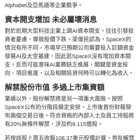
Alphabet及亞馬遜等企業競爭。
資本開支增加 未必屬壞消息
對於近期大型科技企業上調AI資本開支，往往引發投
資者憂慮，導致股價下跌。梁偉民認為，SpaceX的
情況有所不同，市場早已預期公司需要投入巨額資金
發展AI及太空基建，因此若SpaceX沒有增加資本開
支，反而可能意味AI業務缺乏進展，關鍵是資金投
向、項目進度，以及相關投資何時可以轉化為收入。
解禁股份市值 多過上市集資額
業績以外，股份解禁將是另一項重大風險。按照
SpaceX公布的分階段鎖定安排，上市後首份財報發
布兩個交易日後，符合資格的內部人士及員工持股將
有20%無條件解禁，涉及約9.115億股。
若按該股上周五收報108.37美元股價計算，首批解禁