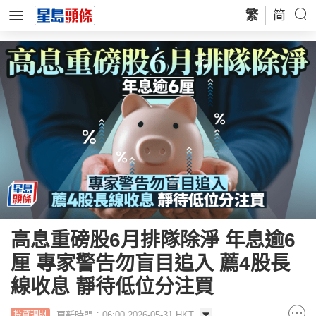
繁
简
高息重磅股6月排隊除淨 年息逾6
厘 專家警告勿盲目追入 薦4股長
線收息 靜待低位分注買
更新時間：06:00 2026-05-31 HKT
投資理財