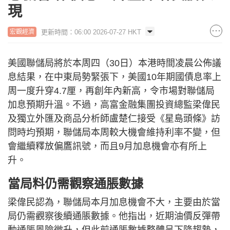
現
更新時間：06:00 2026-07-27 HKT
宏觀經濟
美國聯儲局將於本周四（30日）本港時間凌晨公佈議
息結果，在中東局勢緊張下，美國10年期國債息率上
周一度升穿4.7厘，再創年內新高，令市場對聯儲局
加息預期升溫。不過，高富金融集團投資總監梁偉民
及獨立外匯及商品分析師盧楚仁接受《星島頭條》訪
問時均預期，聯儲局本周較大機會維持利率不變，但
會繼續釋放偏鷹訊號，而且9月加息機會亦有所上
升。
當局料仍需觀察通脹數據
梁偉民認為，聯儲局本月加息機會不大，主要由於當
局仍需觀察後續通脹數據。他指出，近期油價反彈帶
動通脹風險微升，但此前通脹數據整體呈下降趨勢，