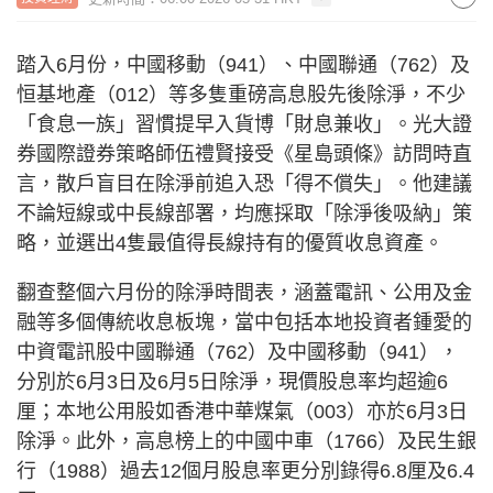
踏入6月份，中國移動（941）、中國聯通（762）及
恒基地產（012）等多隻重磅高息股先後除淨，不少
「食息一族」習慣提早入貨博「財息兼收」。光大證
券國際證券策略師伍禮賢接受《星島頭條》訪問時直
言，散戶盲目在除淨前追入恐「得不償失」。他建議
不論短線或中長線部署，均應採取「除淨後吸納」策
略，並選出4隻最值得長線持有的優質收息資產。
翻查整個六月份的除淨時間表，涵蓋電訊、公用及金
融等多個傳統收息板塊，當中包括本地投資者鍾愛的
中資電訊股中國聯通（762）及中國移動（941），
分別於6月3日及6月5日除淨，現價股息率均超逾6
厘；本地公用股如香港中華煤氣（003）亦於6月3日
除淨。此外，高息榜上的中國中車（1766）及民生銀
行（1988）過去12個月股息率更分別錄得6.8厘及6.4