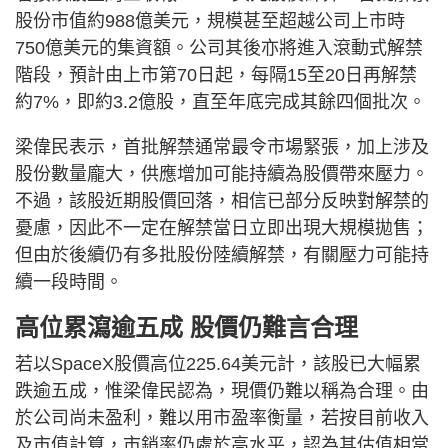
股份市值約988億美元，規模甚至超越公司上市時
750億美元的集資額。公司其後亦將進入滾動式解禁
階段，預計由上市第70日起，每隔15至20日再解禁
約7%，即約3.2億股，直至年底完成其餘四個批次。
梁偉民表示，首批解禁通常最令市場緊張，加上涉及
股份數量龐大，供應增加可能持續為股價帶來壓力。
不過，該股近期股價回落，相信已部分反映對解禁的
憂慮，因此不一定在解禁當日立即出現大規模拋售；
但由於後續仍有多批股份陸續解禁，有關壓力可能持
續一段時間。
高位累瀉逾五成 股價仍難言合理
若以SpaceX股價高位225.64美元計，該股已大幅累
跌逾五成，惟梁偉民認為，現價仍難以稱為合理。由
於公司尚未盈利，難以用市盈率衡量，若按目前收入
及市值計算，市銷率仍處於高水平，認為其估值相當