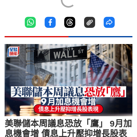
美聯儲本周議息恐放「鷹」 9月加
息機會增 債息上升壓抑增長股表