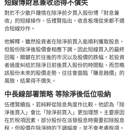
短線博財息兼收恐得不償失
對於不少散戶鍾情在除淨前夕買入股份博「財息兼
收」的短線操作，伍禮賢指出，收息板塊從來都不適
合短線炒作。
他解釋，雖然投資者在除淨前買入能順利獲取股息，
但股份除淨後股價會相應下調，因此短線買入的最終
回報，關鍵在於往後的市況以及股價的跌幅。若投資
者過度糾結於除淨日前後買入股份的時間點，而忽略
該股份未來的股價走勢，往往會面臨「賺息蝕價」的
風險，結果得不償失。
中長線部署策略 等除淨後低位吸納
伍禮賢續指，若純粹從除息角度作比較，他認為「除
淨後買入」會比「除淨前買入」更加理想。主要原因
在於稅項因素，部分股份在派發股息時需要扣除股息
稅，但股價在除淨時的下調幅度，並不會考慮稅項。