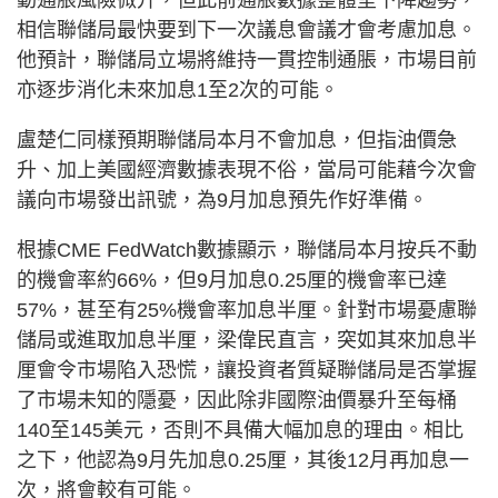
相信聯儲局最快要到下一次議息會議才會考慮加息。
他預計，聯儲局立場將維持一貫控制通脹，市場目前
亦逐步消化未來加息1至2次的可能。
盧楚仁同樣預期聯儲局本月不會加息，但指油價急
升、加上美國經濟數據表現不俗，當局可能藉今次會
議向市場發出訊號，為9月加息預先作好準備。
根據CME FedWatch數據顯示，聯儲局本月按兵不動
的機會率約66%，但9月加息0.25厘的機會率已達
57%，甚至有25%機會率加息半厘。針對市場憂慮聯
儲局或進取加息半厘，梁偉民直言，突如其來加息半
厘會令市場陷入恐慌，讓投資者質疑聯儲局是否掌握
了市場未知的隱憂，因此除非國際油價暴升至每桶
140至145美元，否則不具備大幅加息的理由。相比
之下，他認為9月先加息0.25厘，其後12月再加息一
次，將會較有可能。