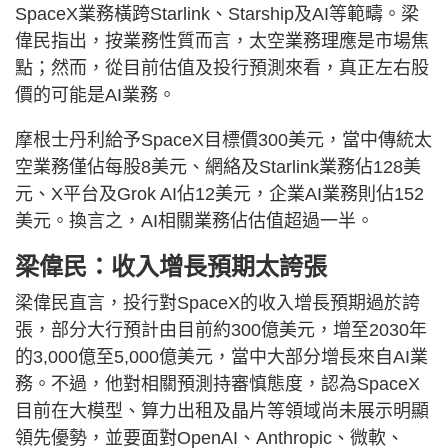
SpaceX業務橫跨Starlink、Starship及AI等範疇。梁
偉民指出，按業務性質而言，太空業務理應是市場焦
點；然而，從目前估值及投行預測來看，真正左右股
價的可能是AI業務。
摩根士丹利給予SpaceX目標價300美元，當中傳統太
空業務僅佔每股8美元、網絡及Starlink業務佔128美
元、X平台及Grok AI佔12美元，企業AI業務則佔152
美元。換言之，AI相關業務佔估值超過一半。
梁偉民：收入增長預期太誇張
梁偉民直言，投行對SpaceX的收入增長預期過於誇
張，部分大行預計由目前約300億美元，增至2030年
的3,000億至5,000億美元，當中大部分增長來自AI業
務。不過，他對相關預測持審慎態度，認為SpaceX
目前在大模型、算力出租及晶片等領域尚未展示明顯
領先優勢，並要面對OpenAI、Anthropic、微軟、