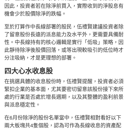
因此，投資者若在除淨前買入，實際收到的淨股息有
機會少於股價除淨的跌幅。
至於打算作中長線部署的股民，伍禮賢建議投資者除
了留意股份長遠的派息能力及水平外，更需要具備耐
性。中長線持有的核心邏輯是實行「低吸」策略，因
此靜待除淨後股價回落，或等出現較吸引的低位時才
分注吸納，才是更理想的部署。
四大心水收息股
在挑選具體的收息股份時，伍禮賢提醒，投資者必須
緊扣企業的基本面，尤其要密切留意該股份接下來所
處的行業是否處於增長週期，以及其整體的盈利前景
與派息穩定性。
在6月份除淨的股份名單當中，伍禮賢相對看好以下
兩大板塊共4隻個股，認為可作為長線收息的資產配