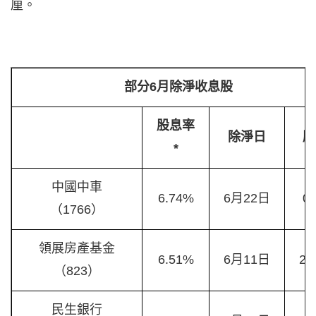
厘。
部分6月除淨收息股
股息率
除淨日
股
*
中國中車
6.74%
6月22日
0.
（1766）
領展房產基金
6.51%
6月11日
2.
（823）
民生銀行