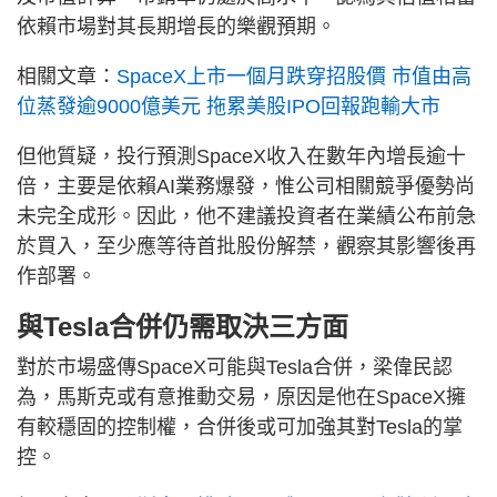
依賴市場對其長期增長的樂觀預期。
相關文章：
SpaceX上市一個月跌穿招股價 市值由高
位蒸發逾9000億美元 拖累美股IPO回報跑輸大市
但他質疑，投行預測SpaceX收入在數年內增長逾十
倍，主要是依賴AI業務爆發，惟公司相關競爭優勢尚
未完全成形。因此，他不建議投資者在業績公布前急
於買入，至少應等待首批股份解禁，觀察其影響後再
作部署。
與Tesla合併仍需取決三方面
對於市場盛傳SpaceX可能與Tesla合併，梁偉民認
為，馬斯克或有意推動交易，原因是他在SpaceX擁
有較穩固的控制權，合併後或可加強其對Tesla的掌
控。