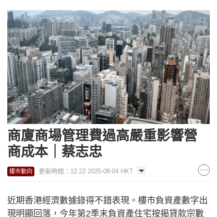
商廈商場管理費過高嚴重影響營
商成本｜蔡志忠
更新時間：12:22 2025-08-04 HKT
樓市動向
近期香港經濟數據錄得不錯表現。樓市負資產數字出
現明顯回落，今年第2季末負資產住宅按揭貸款宗數