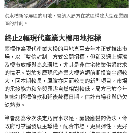
洪水橋新發展區的用地，會納入局方在該區構建大型產業園
區的計劃。
終止2幅現代產業大樓用地招標
兩幅作為現代產業大樓的用地直至去年才正式推出市
場，以「雙信封制」方式公開招標，但卻又遇上經濟
及樓市放緩與高息環境，尤其是非住宅物業供過於求
的情況。對於多層現代產業大樓這類前期投資金額較
大，回本期較長，風險亦因而較高的新型項目，市場
的承接能力和參與興趣自然相對較低。局方已於今年
初修訂招標條款和延後截標日期，估計市場參與仍欠
缺熱衷。
筆者認為今次決定乃實事求是、識變應變的做法，令
政府可掌握發展主導權，配合市場，更具彈性，更好