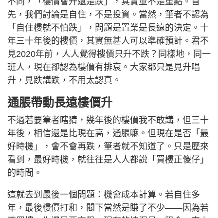
不同，「樓價會升還是跌」，其實並不是重點。首
先，我們討論是自住，不是投資。當然，筆者不認為
「自住樓就不怕跌」，問題是置業是長遠的決定。十
年三十年後的樓價，其實無甚人可以準確預計。君不
見2020年前，人人覺得樓價只升不跌？同樣地，同一
班人，現在卻認為樓價有排衰。大家都只是見升唱
升，見跌講跌，不用太認真。
通脹帶動長遠樓價升
不過若要筆者瞎猜，幾年後的樓價我不敢講，但三十
年後，相信還是比現在高，通脹嘛。但現在是否「最
好時機」，會不會再跌，筆者就不知道了。只是歷來
看到，最好時機，就往往是人人都說「買樓正傻仔」
的時間。
這就去到最後一個問題：機會成本計算。若自住多
年，最後樓價打和，閣下當然是賺了不少——因為若