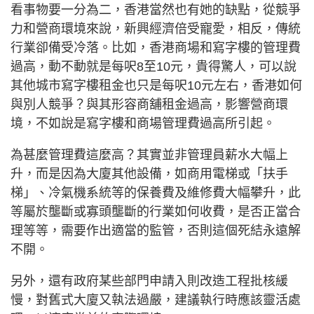
看事物要一分為二，香港當然也有她的缺點，從競爭
力和營商環境來說，新興經濟倍受寵愛，相反，傳統
行業卻備受冷落。比如，香港商場和寫字樓的管理費
過高，動不動就是每呎8至10元，貴得驚人，可以說
其他城市寫字樓租金也只是每呎10元左右，香港如何
與別人競爭？與其形容商舖租金過高，影響營商環
境，不如說是寫字樓和商場管理費過高所引起。
為甚麼管理費這麼高？其實並非管理員薪水大幅上
升，而是因為大廈其他設備，如商用電梯或「扶手
梯」、冷氣機系統等的保養費及維修費大幅攀升，此
等屬於壟斷或寡頭壟斷的行業如何收費，是否正當合
理等等，需要作出適當的監管，否則這個死結永遠解
不開。
另外，還有政府某些部門申請入則改造工程批核緩
慢，對舊式大廈又執法過嚴，建議執行時應該靈活處