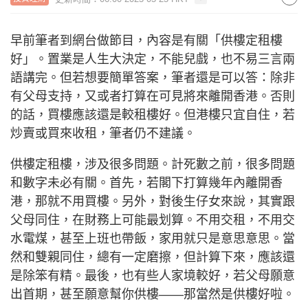
早前筆者到網台做節目，內容是有關「供樓定租樓
好」。置業是人生大決定，不能兒戲，也不易三言兩
語講完。但若想要簡單答案，筆者還是可以答：除非
有父母支持，又或者打算在可見將來離開香港。否則
的話，買樓應該還是較租樓好。但港樓只宜自住，若
炒賣或買來收租，筆者仍不建議。
供樓定租樓，涉及很多問題。計死數之前，很多問題
和數字未必有關。首先，若閣下打算幾年內離開香
港，那就不用買樓。另外，對後生仔女來說，其實跟
父母同住，在財務上可能最划算。不用交租，不用交
水電煤，甚至上班也帶飯，家用就只是意思意思。當
然和雙親同住，總有一定磨擦，但計算下來，應該還
是除笨有精。最後，也有些人家境較好，若父母願意
出首期，甚至願意幫你供樓——那當然是供樓好啦。