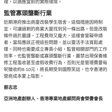
理，以適應當前的實際環境。
監管寡頭壟斷行業
近期港府推出商廈改裝學生宿舍，這個措施因時制
宜，可讓過剩的商業大廈找到另一條出路。但是改裝
條件過於嚴謹，工程費用又龐大，這樣會窒礙申請
者，當局應該正視這些問題，並以靈活手法寬鬆處
理。同時也需要成立專責小組，監管相關部門的工作
效率，也監管壟斷或寡頭壟斷行業，嚴禁出現保養維
修工程濫收甚至虛假收費行為，否則光是管理費要每
呎徵收約8-10元，將長期受到國際笑話，也令香港的
營商成本蒙上陰影。
蔡志忠
亞洲地產創辦人、香港專業地產顧問商會榮譽會長