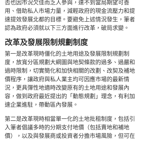
否也因市況欠佳而乏人參與，達不到當局期望可善
用、借助私人市場力量，減輕政府的現金流壓力和提
速提效發展北都的目標。要避免上述情況發生，筆者
認為政府必須就以下三方面進行改革，破局求變。
改革及發展限制規劃制度
第一是改革現時僵化的土地用途及發展限制規劃制
度，放寬分區規劃大綱圖與地契條款的過多、過嚴和
過時限制，切實簡化和加快相關的改劃、改契及補地
價程序，讓政府與私人業主均可因應市場的最新情
況，更具彈性地適時改變原有的土地用途和發展內
容，做到政府最近提出的「動態規劃」理念，有利加
速企業進駐，帶動區內發展。
第二是改革現時相當單一化的土地批租制度，包括引
入筆者倡議多時的分期支付地價（包括賣地和補地
價），以及與發展商或投資者分擔市場風險，但可在