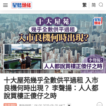
繁
简
十大屋苑幾乎全數供平過租 入市
良機何時出現？ 李聲揚：人人都
說買樓正傻仔之時
更新時間：06:00 2025-05-25 HKT
投資理財