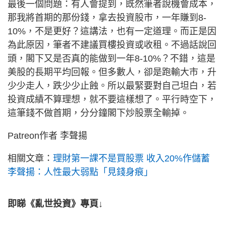
最後一個問題：有人會提到，既然筆者說機會成本，
那我將首期的那份錢，拿去投資股市，一年賺到8-
10%，不是更好？這講法，也有一定道理。而正是因
為此原因，筆者不建議買樓投資或收租。不過話說回
頭，閣下又是否真的能做到一年8-10%？不錯，這是
美股的長期平均回報。但多數人，卻是跑輸大市，升
少少走人，跌少少止蝕。所以最緊要對自己坦白，若
投資成績不算理想，就不要這樣想了。平行時空下，
這筆錢不做首期，分分鐘閣下炒股票全輸掉。
Patreon作者 李聲揚
相關文章：
理財第一課不是買股票 收入20%作儲蓄
李聲揚：人性最大弱點「見錢身痕」
即睇《亂世投資》專頁↓