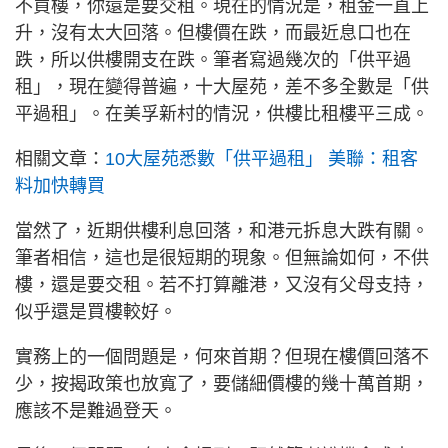
不買樓，你還是要交租。現在的情況是，租金一直上
升，沒有太大回落。但樓價在跌，而最近息口也在
跌，所以供樓開支在跌。筆者寫過幾次的「供平過
租」，現在變得普遍，十大屋苑，差不多全數是「供
平過租」。在美孚新村的情況，供樓比租樓平三成。
相關文章：
10大屋苑悉數「供平過租」 美聯：租客
料加快轉買
當然了，近期供樓利息回落，和港元拆息大跌有關。
筆者相信，這也是很短期的現象。但無論如何，不供
樓，還是要交租。若不打算離港，又沒有父母支持，
似乎還是買樓較好。
實務上的一個問題是，何來首期？但現在樓價回落不
少，按揭政策也放寬了，要儲細價樓的幾十萬首期，
應該不是難過登天。