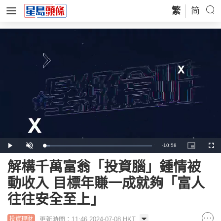
繁
简
Remaining
-
10:58
Loaded
:
Play
Unmute
Picture-
Full
5.15%
in-
Picture
Time
解構千萬富翁「投資腦」鍾情被
動收入 目標年賺一成就夠「富人
往往安全至上」
更新時間：11:46 2024-07-08 HKT
投資理財