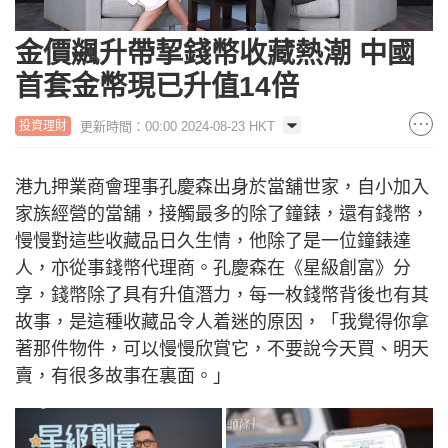
Loaded
:
Unmute
4.80%
金價飊升帶挈錢幣收藏熱潮 中國
首套金幣現已升值14倍
更新時間：00:00 2024-08-23 HKT
投資理財
港九押業商會理事孔慶森出身於當舖世家，自小加入
家族經營的當舖，接觸最多的除了鐘錶，還有錢幣，
慢慢對這些收藏品日久生情，他除了是一位鐘錶達
人，亦從事錢幣代理商。孔慶森在《星級創富》分
享，錢幣除了具有升值潛力，每一枚錢幣背後也有其
故事，是這種收藏品令人着迷的原因，「我覺得你拿
著那件物件，可以慢慢欣賞它，不要說今天買、明天
賣，有很多故事在裏面。」