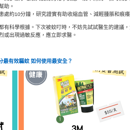
幫助。
患處約10分鐘，研究證實有助收縮血管、減輕腫脹和痕
都有科學根據。下次被蚊叮時，不妨先試試醫生的建議，
烈或出現過敏反應，應立即求醫。
分最有效驅蚊 如何使用最安全？