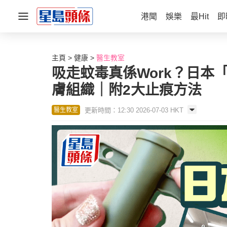
港聞
娛樂
最Hit
即
主頁
健康
醫生教室
吸走蚊毒真係Work？日本
膚組織｜附2大止痕方法
更新時間：12:30 2026-07-03 HKT
醫生教室