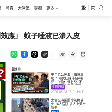
繁
简
育
體育
大灣區
專欄
更多
劑效應」 蚊子唾液已滲入皮
最Hit
中年老公係最可怕嘅生
物？ 港女狂踩伴侶4宗
罪：似拖住個乞兒 不解
為何經常去廁所 網民一
生活百科
語道破
2026-08-08 15:21 HKT
太古城海棠閣冷氣機着
火 16人送院 多人上天台
暫避