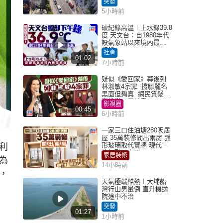
突發
5小時前
破紀錄高溫︱上水錄39.8
度 天文台：自1980年代
設氣象站以來境內最高
紀錄
社會
01:02
7小時前
疑似《愛回家》幕後列
林淑敏4宗罪 撐滕麗名
黑面但夠真 網民質疑：
真係咁一早被雪
影視圈
00:45
6小時前
一家三口住油塘280呎居
屋 35萬裝修間出兩房 弧
形玻璃取代實牆 現代神
利
枱櫃融入玄關
家居裝修
為
14小時前
，
天氣極端酷熱︱大埔船
灣行山男暈倒 直升機送
院途中不治
突發
01:27
1小時前