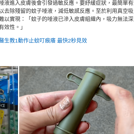
唾液進入皮膚後會引發過敏反應。要紓緩症狀，最簡單有
以去除殘留的蚊子唾液，減低敏感反應。至於利用真空吸
難以實現：「蚊子的唾液已滲入皮膚組織內，吸力無法深
有效性。」
醫生教1動作止蚊叮痕癢 最快2秒見效