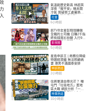
效
氣溫創歷史新高 林超英
力
深夜「報平安」稱未開
冷氣 質疑勞工處暑熱警
入
告「取消也沒分別」
社會
01:02
6小時前
前TVB女星彭翔翎轉做
全職的士司機 日賺2千指
終有錢買衫扮靚 入行9年
被封翻版林夏薇
影視圈
5小時前
星島申訴王 | 商務位降級
特選經濟艙 無法照顧病
妻 港男不滿國泰安排
申訴熱話
2小時前
住將軍澳自帶光芒？ 嘲
屯門「垃圾地方」惹地
區大戰 網民分析「一共
同點」秒息風波｜Juicy
時事熱話
叮
10小時前