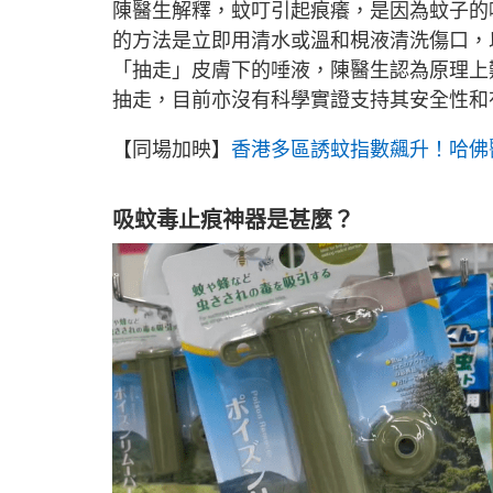
陳醫生解釋，蚊叮引起痕癢，是因為蚊子的
的方法是立即用清水或溫和梘液清洗傷口，
「抽走」皮膚下的唾液，陳醫生認為原理上
抽走，目前亦沒有科學實證支持其安全性和
【同場加映】
香港多區誘蚊指數飆升！哈佛
吸蚊毒止痕神器是甚麼？