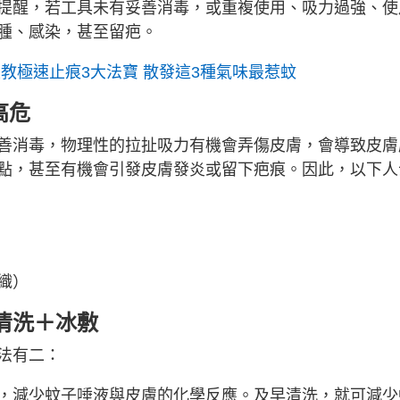
提醒，若工具未有妥善消毒，或重複使用、吸力過強、使
腫、感染，甚至留疤。
教極速止痕3大法寶 散發這3種氣味最惹蚊
高危
善消毒，物理性的拉扯吸力有機會弄傷皮膚，會導致皮膚
點，甚至有機會引發皮膚發炎或留下疤痕。因此，以下人
織）
清洗＋冰敷
法有二：
，減少蚊子唾液與皮膚的化學反應。及早清洗，就可減少