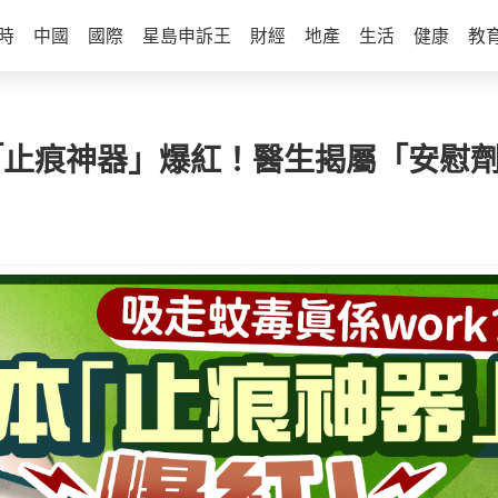
時
中國
國際
星島申訴王
財經
地產
生活
健康
教
「止痕神器」爆紅！醫生揭屬「安慰