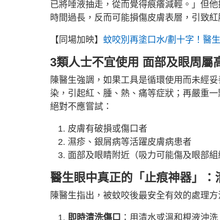
已將唾液抽走，從而覺得痕癢減輕。」但他
時間過長，反而可能損傷皮膚表層，引致紅
【同場加映】
蚊咬別再塗口水/劃十字！醫生
3類人士不宜使用 面部及眼周屬
陳醫生強調，如果工具是循環使用而未經妥
染，引起紅、腫、熱、痛等症狀；再嚴重一
絕對不應嘗試：
皮膚有破損或傷口者
濕疹、銀屑病等活躍皮膚病患者
面部及眼睛附近（吸力可能傷及眼部組
醫生眼中真正的「止痕神器」：
陳醫生指出，被蚊咬後最安全有效的處理方
即時清洗傷口
：用清水或溫和梘液沖洗