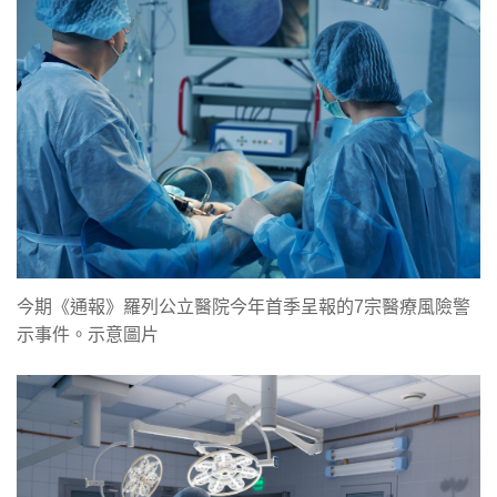
今期《通報》羅列公立醫院今年首季呈報的7宗醫療風險警
示事件。示意圖片