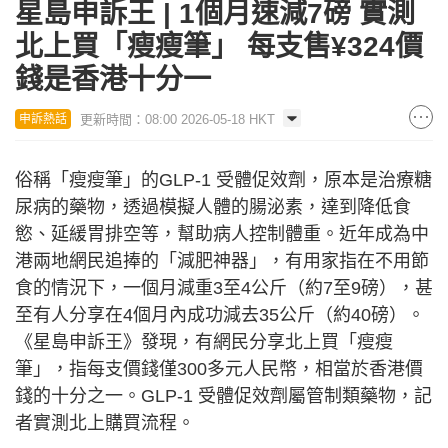
星島申訴王 | 1個月速減7磅 實測
北上買「瘦瘦筆」 每支售¥324價
錢是香港十分一
更新時間：08:00 2026-05-18 HKT
申訴熱話
俗稱「瘦瘦筆」的GLP-1 受體促效劑，原本是治療糖
尿病的藥物，透過模擬人體的腸泌素，達到降低食
慾、延緩胃排空等，幫助病人控制體重。近年成為中
港兩地網民追捧的「減肥神器」，有用家指在不用節
食的情況下，一個月減重3至4公斤（約7至9磅），甚
至有人分享在4個月內成功減去35公斤（約40磅）。
《星島申訴王》發現，有網民分享北上買「瘦瘦
筆」，指每支價錢僅300多元人民幣，相當於香港價
錢的十分之一。GLP-1 受體促效劑屬管制類藥物，記
者實測北上購買流程。