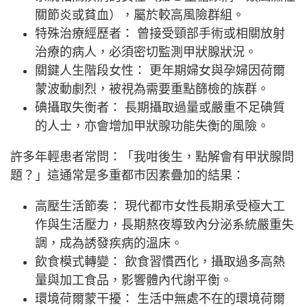
關節炎或貧血），屬於較高風險群組。
特殊治療經歷者： 曾接受頸部手術或相關放射
治療的病人，必須密切監測甲狀腺狀況。
關鍵人生階段女性： 更年期婦女與孕婦因荷爾
蒙波動劇烈，被視為需要重點篩檢的族群。
碘攝取失衡者： 長期攝取過量或嚴重不足碘質
的人士，亦會增加甲狀腺功能失衡的風險。
許多年輕患者常問：「我咁後生，點解會有甲狀腺問
題？」這通常是多重都市因素疊加的結果：
高壓生活節奏： 現代都市女性長期承受極大工
作與生活壓力，長期熬夜導致內分泌系統嚴重失
調，成為誘發疾病的溫床。
飲食模式轉變： 飲食習慣西化，攝取過多高熱
量與加工食品，影響體內代謝平衡。
環境荷爾蒙干擾： 生活中無處不在的環境荷爾