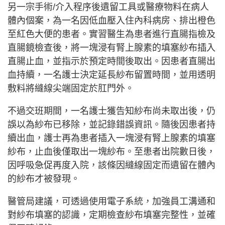
另一宗手術/介入程序後遺留工具或醫療物料在病人
體內個案，為一名因低血壓入住內科病房、排出橙色
至紅色大便的患者。實習醫生為患者進行直腸指檢及
直腸鏡檢查後，將一塊浸有腎上腺素的填塞紗布插入
直腸止血，並指示於預定時間後取出。因患者直腸出
血持續，一名護士決定延長紗布留置時間，並用透明
敷料將縫線尖端固定於肛門外。
不過交班期間，一名護士獲告知紗布尚未取出後，仍
誤以為紗布已移除，並記錄錯誤資訊。隨後因患者持
續出血，護士再為患者插入一塊浸有腎上腺素的填塞
紗布，止血後僅取出一塊紗布。至患者出院數日後，
因呼吸急促再度入院，該條因縫線固定而遺留在體內
的紗布才被發現。
醫管局建議，可透過使用電子系統，加強員工溝通和
對紗布填塞的認識，定期檢查紗布填塞完整性，並確