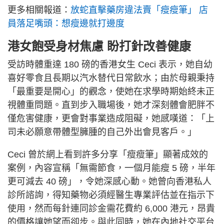
更多相關報道：
放蛇直擊藥房違法賣「瘦瘦筆」 店
員落足嘴頭：想瘦邊就打邊度
港女飽受身材焦慮 盼打針改善健康
受訪時體重達 180 磅的香港女生 Ceci 表示，她自幼
喜好零食且長期以汽水替代日常飲水；由於母親秉持
「最重要是開心」的觀念，使她在求學時期始終未正
視體重問題。直到步入職場後，她才深刻體會肥胖不
僅危害健康，更會對事業造成阻礙，她感嘆道：「上
司未必願意帶體型臃腫的自己外出會見客戶。」
Ceci 曾於網上看到許多分享「瘦瘦筆」顯著成效的
案例，內容宣稱「無需節食，一個月能瘦 5 磅，半年
更可減去 40 磅」，令她深感心動。她曾向香港私人
診所諮詢，得知藥物必須經醫生專業評估並在指示下
使用，然而每針連同診金需花費約 6,000 港元，昂貴
的價格讓她望而卻步。與此同時，她在內地社交平台