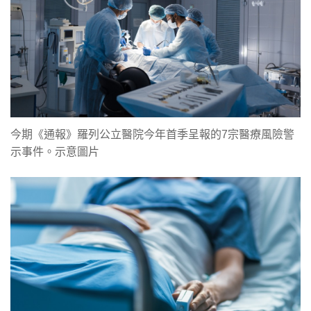
今期《通報》羅列公立醫院今年首季呈報的7宗醫療風險警
示事件。示意圖片