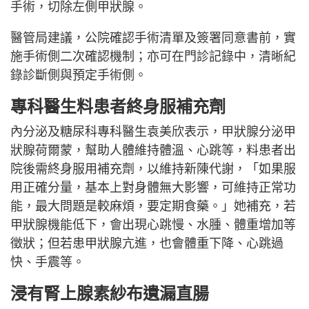
手術，切除左側甲狀腺。
醫管局建議，公院確認手術清單及簽署同意書前，實
施手術側二次確認機制；亦可在門診記錄中，清晰紀
錄診斷側與預定手術側。
專科醫生料患者終身服補充劑
內分泌及糖尿科專科醫生袁美欣表示，甲狀腺分泌甲
狀腺荷爾蒙，幫助人體維持體溫、心跳等，料患者出
院後需終身服用補充劑，以維持新陳代謝，「如果服
用正確分量，基本上對身體無大影響，可維持正常功
能，最大問題是較麻煩，要定期食藥。」她補充，若
甲狀腺機能低下，會出現心跳慢、水腫、體重增加等
徵狀；但若患甲狀腺亢進，也會體重下降、心跳過
快、手震等。
浸有腎上腺素紗布遺漏直腸