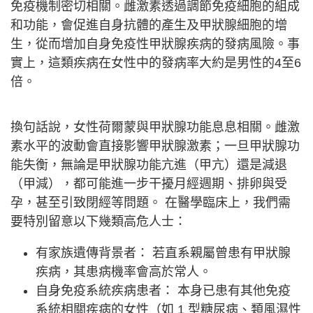
免疫機制密切相關。雌激素透過調節免疫細胞的組成
和功能，會促進自身抗體的產生及甲狀腺細胞的增
生，從而增加自身免疫性甲狀腺疾病的發病風險。事
實上，這類疾病在女性中的發病率大約是男性的4至6
倍。
換句話說，女性荷爾蒙與甲狀腺功能息息相關。雌激
素水平的波動會直接影響甲狀腺激素；一旦甲狀腺功
能失衡，無論是甲狀腺功能亢進（甲亢）還是減退
（甲減），都可能進一步干擾月經週期、排卵與受
孕，甚至引致閉經等問題。 在醫學臨床上，我們需
要特別留意以下幾類高危人士：
有家族遺傳背景者： 若直系親屬曾患有甲狀腺
疾病，其患病機率會高於常人。
自身免疫系統疾病患者： 本身已患有其他免疫
系統相關疾病的女性（如 1 型糖尿病、類風濕性