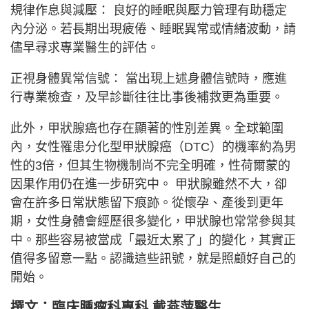
規律作息與減壓： 良好的睡眠與壓力管理有助穩定
內分泌。若長期出現疲倦、睡眠異常或情緒波動，請
儘早尋求專業醫生的評估。
正視身體異常信號： 當出現上述身體信號時，應進
行專業檢查，及早診斷往往比事後補救更為重要。
此外，甲狀腺癌也存在顯著的性別差異。全球範圍
內，女性罹患分化型甲狀腺癌（DTC）的機率約為男
性的3倍，但其生物機制尚不完全明確，性荷爾蒙的
因果作用仍在進一步研究中。 甲狀腺雖然不大，卻
會在許多日常狀態留下痕跡。從懷孕、產後到更年
期，女性身體會經歷很多變化，甲狀腺也常常參與其
中。那些容易被當成「最近太累了」的變化，其實正
值得多留意一點。認識這些訊號，就是照顧好自己的
開始。
撰文：臨床腫瘤科專科 戴燕萍醫生