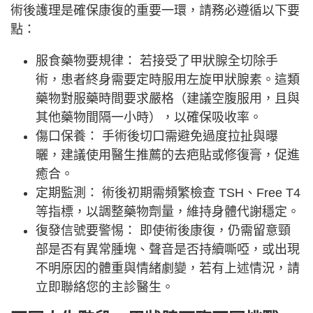
術後護理是確保康復的重要一環，請務必遵循以下要
點：
服食藥物要規律： 若接受了甲狀腺全切除手
術，患者終身需要定時服用左旋甲狀腺素。這類
藥物對服藥時間要求嚴格（建議空腹服用，且與
其他藥物間隔一小時），以確保吸收率。
傷口保養： 手術後切口需避免過度拉扯與曝
曬，建議使用醫生推薦的去疤貼或修復膏，促進
癒合。
定期監測： 術後初期需頻繁檢查 TSH、Free T4
等指標，以調整藥物劑量，維持身體代謝穩定。
復發信號要警惕： 即使術後康復，仍需留意頸
部是否有異常腫塊、聲音是否持續嘶啞，或出現
不明原因的體重與情緒劇變，若有上述情況，請
立即聯絡您的主診醫生。