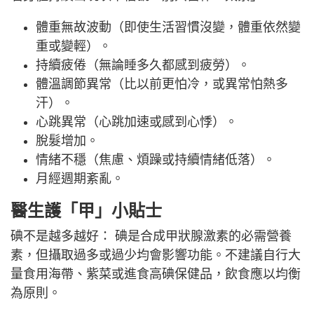
體重無故波動（即使生活習慣沒變，體重依然變
重或變輕）。
持續疲倦（無論睡多久都感到疲勞）。
體溫調節異常（比以前更怕冷，或異常怕熱多
汗）。
心跳異常（心跳加速或感到心悸）。
脫髮增加。
情緒不穩（焦慮、煩躁或持續情緒低落）。
月經週期紊亂。
醫生護「甲」小貼士
碘不是越多越好： 碘是合成甲狀腺激素的必需營養
素，但攝取過多或過少均會影響功能。不建議自行大
量食用海帶、紫菜或進食高碘保健品，飲食應以均衡
為原則。