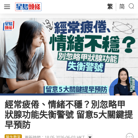
繁
简
經常疲倦、情緒不穩？別忽略甲
狀腺功能失衡警號 留意5大關鍵提
早預防
更新時間：18:05 2026-06-03 HKT
醫生教室