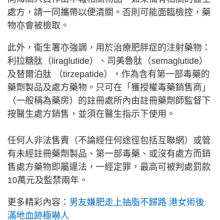
處方，請一同攜帶以便清關。否則可能面臨檢控，藥
物亦會被檢取。
此外，衞生署亦強調，用於治療肥胖症的注射藥物：
利拉糖肽（liraglutide）、司美魯肽（semaglutide）
及替爾泊肽 （tirzepatide），作為含有第一部毒藥的
藥劑製品及處方藥物。只可在「獲授權毒藥銷售商」
（一般稱為藥房）的註冊處所內由註冊藥劑師監督下
按醫生處方銷售，並須在醫生指示下使用。
任何人非法售賣（不論經任何途徑包括互聯網）或管
有未經註冊藥劑製品、第一部毒藥、或沒有處方而銷
售處方藥物即屬違法，一經定罪，最高可被判處罰款
10萬元及監禁兩年。
更多精彩內容：
男友嫌肥走上抽脂不歸路 港女術後
滿地血跡極嚇人