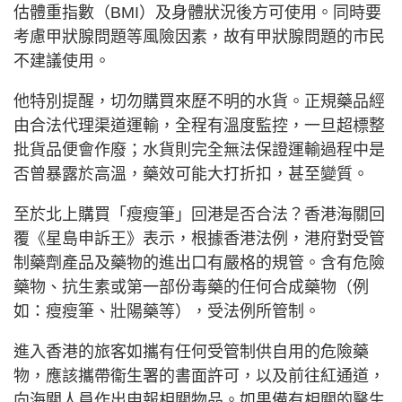
估體重指數（BMI）及身體狀況後方可使用。同時要
考慮甲狀腺問題等風險因素，故有甲狀腺問題的市民
不建議使用。
他特別提醒，切勿購買來歷不明的水貨。正規藥品經
由合法代理渠道運輸，全程有溫度監控，一旦超標整
批貨品便會作廢；水貨則完全無法保證運輸過程中是
否曾暴露於高溫，藥效可能大打折扣，甚至變質。
至於北上購買「瘦瘦筆」回港是否合法？香港海關回
覆《星島申訴王》表示，根據香港法例，港府對受管
制藥劑產品及藥物的進出口有嚴格的規管。含有危險
藥物、抗生素或第一部份毒藥的任何合成藥物（例
如：瘦瘦筆、壯陽藥等），受法例所管制。
進入香港的旅客如攜有任何受管制供自用的危險藥
物，應該攜帶衞生署的書面許可，以及前往紅通道，
向海關人員作出申報相關物品。如果備有相關的醫生