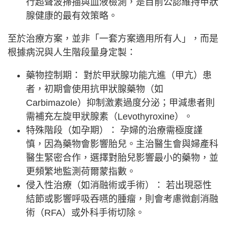
行超聲波掃描與血液檢測，是目前公認維持甲狀
腺健康的最有效策略。
至於治療方案，並非「一套方案適用所有人」，而是
根據病況與人生階段量身定製：
藥物控制期： 對於甲狀腺功能亢進（甲亢）患
者，初期會使用抗甲狀腺藥物（如
Carbimazole）抑制激素過度分泌；甲減患者則
需補充左旋甲狀腺素（Levothyroxine）。
特殊階段（如孕期）： 孕婦的治療需極度謹
慎，因為藥物會影響胎兒。主治醫生會與婦產科
醫生緊密合作，選擇對胎兒影響最小的藥物，並
更頻繁地監測荷爾蒙指數。
侵入性治療（如消融術或手術）： 若出現惡性
結節或影響呼吸吞嚥的腫瘤，則會考慮微創消融
術（RFA）或外科手術切除。