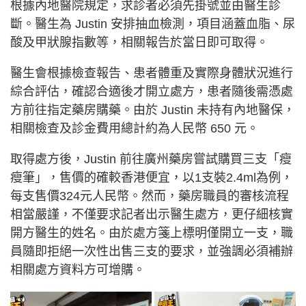
根據內地醫院規定，求診者必須先掛號並由醫生診
斷。醫生為 Justin 安排抽血檢測，項目涵蓋血脂、尿
酸及甲狀腺指數等，相關報告於當日即可取得。
醫生會根據檢查報告、患者體重及實際身體狀況進行
綜合評估，確認合適後才開立處方，患者隨後需憑處
方前往指定藥房購藥。由於 Justin 未持有內地醫保，
相關檢查及診金費用總計約為人民幣 650 元。
取得處方後，Justin 前往廣州藥房嘗試購買三支「瘦
瘦筆」，售價的確較香港便宜，以1支裝2.4ml為例，
每支售價324元人民幣。然而，藥房職員的審核流程
相當嚴謹，不僅要求記者出示醫生處方，更仔細核實
開方醫生的姓名。由於處方箋上標明僅開立一支，職
員隨即拒絕一次性出售三支的要求，並強調必須補辦
相關處方資料方可增購。