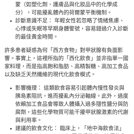
蒙（如塑化劑、護膚品與化妝品中的化學成
分），可能擾亂體內的荷爾蒙平衡機制。
診斷意識不足： 年輕女性若忽略了情緒焦慮、
心悸或失眠等早期身體警號，容易錯過介入診斷
的最佳黃金時間。
許多患者疑惑為何「西方食物」對甲狀腺有負面影
響。事實上，這裡所指的「西化飲食」並非指單一國
家料理，而是指高飽和脂肪、高精製糖、高加工食品
以及缺乏天然纖維的現代化飲食模式。
影響機理： 這類飲食容易引起體內慢性發炎與
胰島素阻抗，進而擾亂內分泌軸線。此外，過度
依賴加工食品會導致人體攝入過多隱性鹽分與防
腐劑，這些化學物質可能干擾甲狀腺激素的代謝
與利用率。
建議的飲食文化： 臨床上，「地中海飲食法」