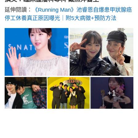
延伸閱讀：
《Running Man》池睿恩自爆患甲狀腺癌
停工休養真正原因曝光｜附5大病徵+預防方法
+1