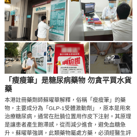
+2
「瘦瘦筆」是糖尿病藥物 勿貪平買水貨
藥
本港註冊藥劑師蘇曜華解釋，俗稱「瘦瘦筆」的藥
物，主要成分為「GLP-1受體激動劑」，原本是用來
治療糖尿病，通常在肚腩位置用作皮下注射。其原理
是讓患者產生飽滯感，從而減少進食，避免血糖急
升。蘇曜華強調，此類藥物屬處方藥，必須經醫生評