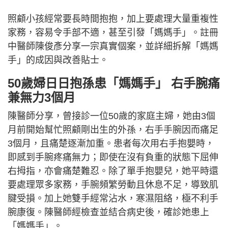
照顧小孩經常要長時間抱抱，加上要處理大量重複性
家務，容易令手部不適，甚至引發「媽媽手」。註冊
中醫師陳俊彥分享一宗真實個案，並詳細拆解「媽媽
手」的成因與改善貼士。
50歲婦日日抱孫患「媽媽手」 右手腕痛
兼無力3個月
陳醫師分享，曾接診一位50歲的家庭主婦，她由3個
月前開始幫忙照顧剛出生的外孫，右手手腕因而痛足
3個月，且痛楚逐漸加重。患者每次用右手抱嬰時，
即感到手腕疼痛無力；即使在沒有負重的狀態下屈伸
右拇指，亦會痛楚難忍。除了單手抱嬰兒，她平時還
要處理眾多家務，手腕頻繁勞動且休息不足，導致肌
腱受損。加上她雙手經常沾水，寒濕阻絡，極不利手
腕康復。陳醫師經檢查並結合病史後，確診她患上
「媽媽手」。