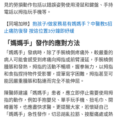
見的勞損動作包括以錯誤姿勢使用滑鼠和鍵盤、手持
電話以拇指玩手機等。
【同場加映】
抱孩子/做家務易有媽媽手？中醫教5招
止痛防復發 按這位置3分鐘即紓緩
「媽媽手」發作的應對方法
「媽媽手」發病時，除了手腕橈側疼痛外，較嚴重的
病人可能會感受到疼痛向拇指或前臂漫延，手腕橈側
腫脹和發熱，拇指的活動不暢順，握拳無力，以拇指
和食指捏持物件受影響，提筆寫字困難，拇指甚至可
能因嚴重腫脹和黏連而完全不能伸屈。
陳醫師建議「媽媽手」患者，應立即停止需要使用拇
指的動作，例如手抱嬰兒、單手玩手機、扭毛巾、開
樽蓋等，也應盡快求醫。更提醒大家，若懷疑自己
「媽媽手」急性發作，切忌胡亂拉筋、按壓痛處或熱