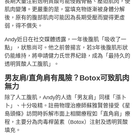
長期大量注射透明質酸可能侵蝕骨骼、壓迫肌肉，使
肌肉變薄。更嚴重的是，當填充物逐漸被身體分解
後，原有的腹部肌肉可能因為長期受壓而變得更虛
弱，得不償失。
Andy近日在社交媒體透露，一年後腹肌「吸收了一
點」，狀態尚可。他之前曾揚言，若3年後腹肌形狀
仍能維持，將申請健力氏世界紀錄，成為「最持久的
透明質酸人工腹肌」。
男友肩/直角肩有風險？
Botox
可致肌肉
無力
除了人工腹肌，Andy的人造「男友肩」同樣「漲卜
卜」、十分吸精。註冊物理治療師蘇雅賢曾接受《星
島頭條》訪問時拆解市面上相關療程如「直角肩」療
程，主要分為肉毒桿菌素（Botox）注射及透明質酸
填充。