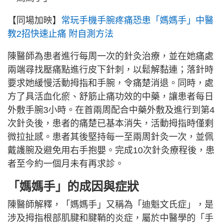
【同場加映】
常玩手機手腕疼痛恐患「媽媽手」中醫
教2招快速止痛 附自測方法
陳醫師為患者進行每周一次的針灸治療，並在她痛處
兩端尋找壓痛點進行皮下針刺，以鬆解黏連；落針時
要求她緩慢活動拇指和手腕，令痛楚消退。同時，處
方了具活血化瘀、舒筋止痛功效的中藥，讓患者每日
外敷手腕3小時。在首兩周配合中藥外敷及進行到第4
次針灸後，患者的痛楚已基本消失，活動拇指時僅剩
微拉扯感。患者其後堅持每一至兩周針灸一次，並佩
戴護腕及避免用右手抱嬰。完成10次針灸療程後，患
者至今約一個月未有再求診。
「媽媽手」的成因與症狀
陳醫師解釋，「媽媽手」又稱為「迪魁文氏症」，是
涉及拇指根部肌腱和腱鞘的炎症，屬於中醫學的「手