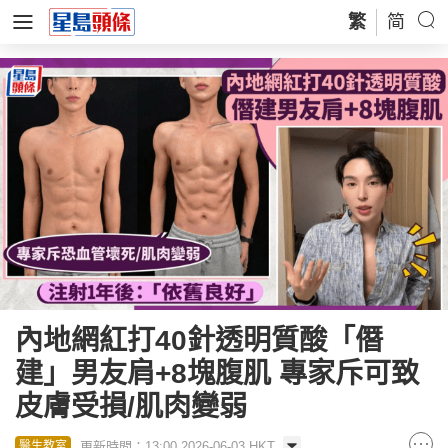
繁
简
內地網紅打40針透明質酸「僭
建」男友肩+8塊腹肌 專家斥可致
皮膚受損/肌肉變弱
更新時間：13:00 2026-06-03 HKT
醫生教室