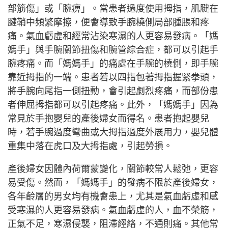
部筋傷」或「腕痹」。當患者過度使用拇指，肌腱在
腱鞘中頻繁摩擦，便會導致手腕橈側局部腫脹和疼
痛。氣血虧虛和經常沾染寒濕的人更容易發病。「媽
媽手」與手腕關節扭傷和腕管綜合症，都可以引起手
腕疼痛。而「媽媽手」的痛處在手腕的橈側，即手腕
靠近拇指的一端。患者若以四指包著拇指握緊拳頭，
將手腕向尾指一側扭動，會引起劇烈疼痛，而部份患
者伸屈拇指都可以引起疼痛。此外，「媽媽手」因為
常見於手抱嬰兒的產後婦女而得名。患者抱起嬰兒
時，若手腕過度彎曲或大拇指過度外展用力，嬰兒體
重集中落在虎口及大拇指處，引起勞損。
產後婦女因體內荷爾蒙變化，關節較常人鬆弛，更容
易受傷。然而，「媽媽手」的發病不限於產後婦女，
各年齡層的男女均有機會患上，尤其是氣血虧虛和感
受寒濕的人更容易發病。氣血虧虛的人，血不榮筋，
正氣不足，寒濕侵襲，阻滯經絡，不通則痛。其他常