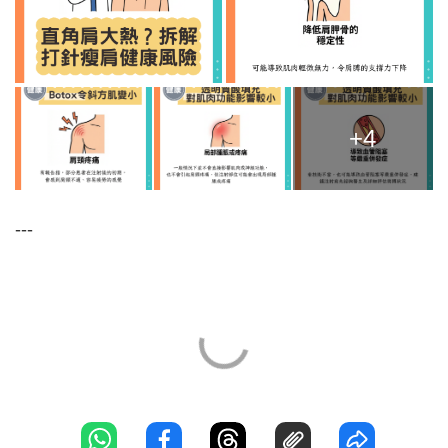
+4
---