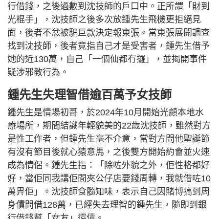
行借錢，之後過數到沈技師的戶口中。正所謂「財到
光棍手」，沈技師之後多次放鍾先生飛機更拒絕見
面，後者不忿被騙巨款決定報東張。當東張展開調查
找到沈技師，後者竟指自己才是受害者，鍾先生借予
她的近130萬，自己「一個仙都冇攞」，並揭開事件
疑涉邪教行為。
鍾先生失理智借逾百萬予女技師
鍾先生是情場初哥，於2024年10月開始光顧本地水
療場所，期間結識年輕貌美的22歲沈技師，雖然對方
是性工作者，但鍾先生毫不介意，當對方問他聖誕節
有沒有節目後就心猿意馬，之後雙方開始約會並火速
成為情侶。鍾先生指：「除咗外貌之外，佢性格都好
好，當佢同我講佢間夾公仔店要錢周轉，我就借咗10
萬畀佢」。沈技師食髓知味，表示自己因賭博搞到周
身債問借128萬，已經失去理智的鍾先生，隨即到銀
行借錢幫「女友」還債。