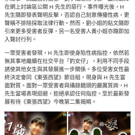
在網上討論區公開 H 先生的惡行。事件曝光後，H
先生隨即發表聲明反擊，否認自己刻意傳播性病，更
聲稱不排除採取法律行動。然而，劉小姐的貼文隨即
引來更多受害者反彈，另一名受害人黃小姐亦隨即加
入聲討行列。
一眾受害者發現，H 先生即使身陷性病指控，依然若
無其事地繼續在社交平台「釣女仔」，利用不同手段
誘使其他女生與其發展進一步關係。多位受害女性最
終決定會同《東張西望》節目組，現身與 H 先生當
面對質。面對一眾受害者與攝錄鏡頭的嚴厲質詢，H
先生當場表現迴避，拒絕承認任何指控。至於最新發
展有待《東張西望》今晚第二集揭曉。