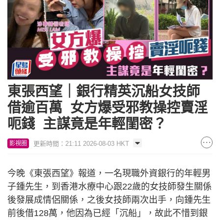
東張西望｜銀行精英沉船女技師
借逾百萬 女方爆受邪教操控賣淫
呃錢 主謀竟是年輕閨密？
更新時間：21:11 2026-08-03 HKT
影視圈
今晚《東張西望》報道，一名現職外資銀行的年輕男
子鍾先生，到香港水療中心跟22歲的女技師發生關係
後發展成情侶關係，之後女技師兩次出手，向鍾先生
前後借128萬，他因為已經「沉船」，故此不惜到銀