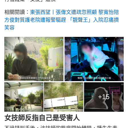
相關閱讀：
東張西望丨張偉文遭疏忽照顧 黎寬怡陪
方俊對質護老院遭報警驅趕 「靚聲王」入院忍痛擠
笑容
+15
女技師反指自己是受害人