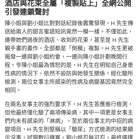
酒店與花束全屬「複製貼上」
全網公開
引發連鎖聲討
陳小姐與劉小姐比對對話紀錄後震驚發現，H 先生傳
送給兩人的甜言蜜語短訊竟然一模一樣。不僅如此，
連帶她們過夜的酒店、收到的花束，甚至是 H 先生
親手畫的畫作，全部都是「倒模」複製。H 先生更被
揭發一邊與劉小姐約會，一邊向陳小姐計劃晚間行
程。令陳小姐最為憤怒的是，H 先生在明知自己身患
性病的情況下，依然不設防與她發生關係。經化驗所
檢測，兩位女事主所感染的性病及病變基因竟然完全
相同。
在兩名女事主的強烈要求下，H 先生答應進行檢測，
但他最終僅化驗了兩項傳染病，其中一項更是女事主
們均未有感染的「淋病」。至於兩位事主均中招的病
變項目，H 先生則堅稱以「驗尿」方式檢測的結果顯
示沒事，試圖敷衍搪塞。劉小姐忍無可忍，最終選擇