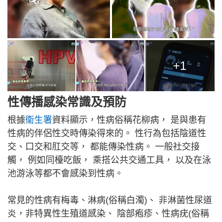
+1
性傳播感染常識及預防
根據
衞生署
資料顯示，性病俗稱花柳病， 是與患有
性病的伴侶性交時傳染得來的。 性行為包括陰道性
交、口交和肛交等， 都能傳染性病。 一般社交接
觸， 例如同檯吃飯， 乘搭公共交通工具， 以及在泳
池游泳等都不會感染到性病。
常見的性病有梅毒、淋病(俗稱白濁)、 非淋菌性尿道
炎，非特異性生殖道感染、 陰部疱疹、性病疣(俗稱