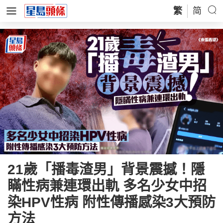
繁
简
21歲「播毒渣男」背景震撼！隱
瞞性病兼連環出軌 多名少女中招
染HPV性病 附性傳播感染3大預防
方法