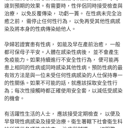
達到預期的效果。有需要時，性伴侶同時接受檢查與
治療， 以免反覆傳染， 功虧一簣。 在性病未完全治
癒之前， 需停止任何性行為， 以免再受其他性病感
染及將本身的性病傳染給他人。
孕婦若證實患有性病， 如能及早在產前治癒， 一般
都可保母子平安。人體在感染性病後， 並不會產生
免疫能力。如果持續進行不安全性行為， 便可能再
患上相同的性病或同時感染其他性病。預防性病的最
有效方法是與一位未受任何性病感染的人仕保持專一
的性關係。如果不可能的話，就應該採取安全性行
為；每次性接觸時都正確使用安全套，以減低受感染
的機會。
有活躍性生活的人士， 應該接受定期檢查， 以便及
早發現性病感染及接受治療。衞生署轄下社會衞生科