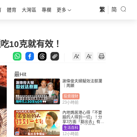
繁
简
育
體育
大灣區
專欄
更多
種吃10克就有效！
最Hit
謝偉俊夫婦擬效法蔡瀾
｜周顯
投資理財
23小時前
內地媽居港心得「不要
臉的人得到一切」！分
享3方面「豁出去」有著
數 網民：你好厲害
生活百科
12小時前