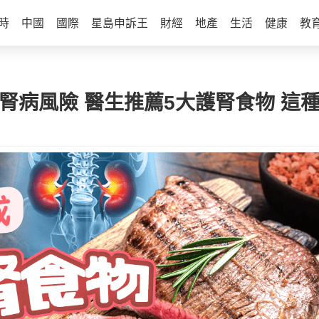
時
中國
國際
星島申訴王
財經
地產
生活
健康
教
成腎病風險 醫生推薦5大護腎食物 這