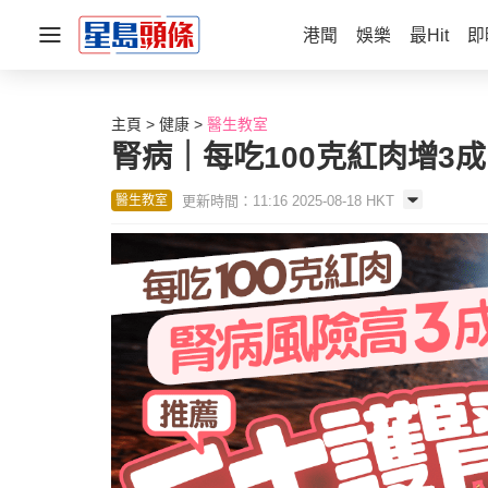
港聞
娛樂
最Hit
即
主頁
健康
醫生教室
腎病｜每吃100克紅肉增3
更新時間：11:16 2025-08-18 HKT
醫生教室