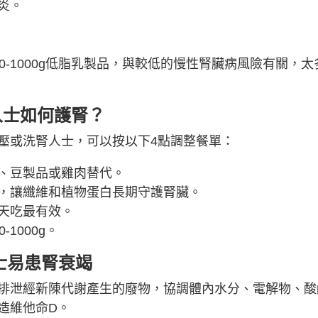
炎。
-1000g低脂乳製品，與較低的慢性腎臟病風險有關，太
人士如何護腎？
壓或洗腎人士，可以按以下4點調整餐單：
、豆製品或雞肉替代。
，讓纖維和植物蛋白長期守護腎臟。
天吃最有效。
1000g。
士易患腎衰竭
排泄經新陳代謝產生的廢物，協調體內水分、電解物、酸
造維他命D。