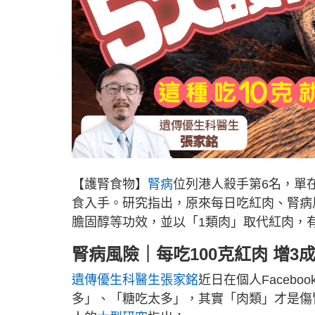
【護腎食物】
腎病
位列港人殺手第6名，單在
食入手。研究指出，原來每日吃紅肉、腎病
膽固醇等功效，並以「1類肉」取代紅肉，
腎病風險｜每吃100克紅肉 增3
遺傳優生科醫生張家銘
近日在個人Faceb
多」、「糖吃太多」，其實「肉類」才是傷腎