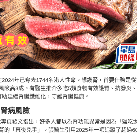
2024年已奪去1744名港人性命。想護腎，首要任務是從
風險高3成。有醫生推介多吃5類食物有效護腎、抗發炎
有助延緩腎臟纖維化，守護腎臟健康。
成腎病風險
ook專頁發文指出，好多人都以為腎功能異常是因為「鹽吃
的「幕後兇手」。張醫生引用2025年一項追蹤了超過6