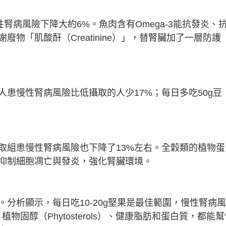
腎病風險下降大約6%。魚肉含有Omega-3能抗發炎、
物「肌酸酐（Creatinine）」，替腎臟加了一層防護
患慢性腎病風險比低攝取的人少17%；每日多吃50g豆
取組患慢性腎病風險也下降了13%左右。全穀類的植物蛋
抑制細胞凋亡與發炎，強化腎臟環境。
分析顯示，每日吃10-20g堅果是最佳範圍，慢性腎病
）、植物固醇（Phytosterols）、健康脂肪和蛋白質，都能