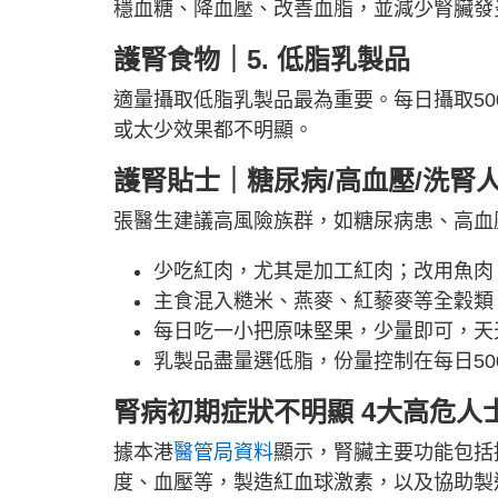
穩血糖、降血壓、改善血脂，並減少腎臟發
護腎食物｜5.
低脂乳製品
適量攝取低脂乳製品最為重要。每日攝取500
或太少效果都不明顯。
護腎貼士｜糖尿病/高血壓/洗腎
張醫生建議高風險族群，如糖尿病患、高血
少吃紅肉，尤其是加工紅肉；改用魚肉
主食混入糙米、燕麥、紅藜麥等全穀類
每日吃一小把原味堅果，少量即可，天
乳製品盡量選低脂，份量控制在每日500-
腎病初期症狀不明顯 4大高危人
據本港
醫管局資料
顯示，腎臟主要功能包括
度、血壓等，製造紅血球激素，以及協助製