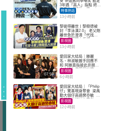
安 慘遭舊同學嘲笑 捱足
3年遇「高人」指點 終辭
職宣告「轉做一事」｜
時事熱話
Juicy叮
13小時前
黎彼得離世丨黎樹德被
封「李泳漢2.0」 老父剛
離世急於澄清「代找卡
數」傳聞惹人反感
影視圈
13小時前
愛回家大結局｜滕麗
名、林淑敏握手回應不
和 阿滕直指彼此非朋友
大小姐指傳聞得啖笑
影視圈
07:59
6小時前
愛回家大結局｜「Philip
仔」驚喜現身聚會 梁禹
勤大個仔高過樊亦敏 超
乖黐實林淑敏許家傑
影視圈
12小時前