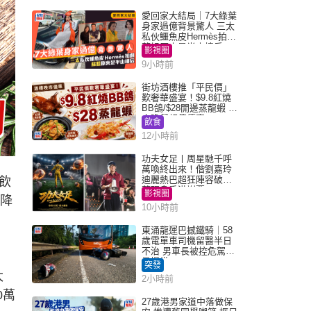
愛回家大結局｜7大綠葉
身家過億背景驚人 三太
私伙鱷魚皮Hermès拍劇
蘇姐原來是半山樓后
影視圈
9小時前
街坊酒樓推「平民價」
歎奢華盛宴！$9.8紅燒
BB鴿/$28開邊蒸龍蝦 3
大晚餐超值優惠
飲食
12小時前
功夫女足丨周星馳千呼
萬喚終出來！偕劉嘉玲
迪麗熱巴超狂陣容破天
飲
荒現身香港謝票
影視圈
、降
10小時前
東涌龍運巴撼鐵騎｜58
歲電單車司機留醫半日
不治 男車長被控危駕今
早提堂
突發
太
2小時前
0萬
27歲港男家道中落做保