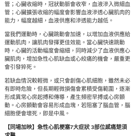
管；心臟收縮時，冠狀動脈會收窄，血液滲入微細血
管；心臟擴張收縮的幅度會影響血液滲透心臟肌肉的
能力，幅度越細，血液供應和滲透能力越低。
當我們運動時，心臟跳動會加速，以增加血液供應給
運動肌肉，讓肌肉發揮更佳效能。當心臟快速跳動
時，心臟的活動幅度會縮細，同時減少了血液供應心
臟肌肉，增加急性心肌缺血或心絞痛的機會，嚴重更
會引發猝死。
若缺血情況較輕微，或只會創傷心肌細胞，雖然未必
有即時危險，但長期輕微損傷會累積受傷範圍，逐漸
形成異常心房起搏和傳導，產生頻密早搏或心房顫
動。心房顫動會容易形成血塊，若阻塞了腦血管，腦
細胞便會壞死，即是中風。
【同場加映】急性心肌梗塞7大症狀 3部位感痛楚須
求醫