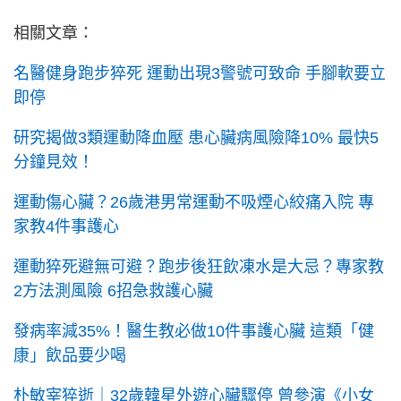
相關文章：
名醫健身跑步猝死 運動出現3警號可致命 手腳軟要立
即停
研究揭做3類運動降血壓 患心臟病風險降10% 最快5
分鐘見效！
運動傷心臟？26歲港男常運動不吸煙心絞痛入院 專
家教4件事護心
運動猝死避無可避？跑步後狂飲凍水是大忌？專家教
2方法測風險 6招急救護心臟
發病率減35%！醫生教必做10件事護心臟 這類「健
康」飲品要少喝
朴敏宰猝逝｜32歲韓星外遊心臟驟停 曾參演《小女