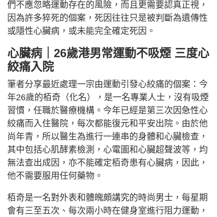
們不應忽略運動存在的風險，而且更需要認真正視，
因為許多猝死的個案，死因往往只是被判斷為遺傳性
或隱性心臟病，或未能完全確定死因。
心臟病｜26歲港男常運動不吸煙 三度心
絞痛入院
筆者分享最近處理一宗由運動引發心絞痛的個案：今
年26歲的栢奇（化名），是一名專業人士，沒有吸煙
習慣，任職於醫療機構。今年已經是第三次因急性心
絞痛而入住醫院，每次都能復元和平安出院。由於他
尚年青，所以醫生為進行一連串的身體和心臟檢查，
其中包括心肌酵素檢測，心電圖和心臟超聲波等，均
無法查出成因，亦不能確定栢奇患有心臟病，因此，
他不需要服用任何藥物。
栢奇是一名對外表和體魄頗講究的時尚男士，每星期
會有三至五次、每次兩小時在健身室進行阻力運動，