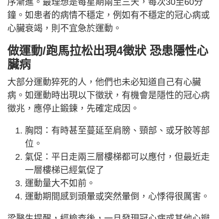
序漸進。最理想是每星期兩至三天，每次30至60分
鐘。如患者的病情不穩定，例如有不穩定的冠心病或
心臟衰竭，則不宜急於運動。
做運動/跑馬拉松出現4徵狀 恐患隱性心
臟病
大部分運動猝死的人，他們也未必知道自己有心臟
病。如運動時出現以下徵狀，有機會是隱性的冠心病
徵兆，應停止鍛鍊，先確定成因。
胸悶：有時甚至蔓延至肩膀、頸部、或牙骹等部
位。
氣促：平日走兩三層樓梯都可以應付，但最近走
一層樓梯已經氣促了
運動量大不如前。
運動期間感到頭暈或突然暈倒，心悸得很厲害。
梁醫生提醒，經檢查後，一旦發現冠心病或其他心瓣