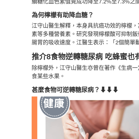
續糖化血色素值竟成功降至7.2%至7.3%之
為何檸檬有助降血糖？
江守山醫生解釋，本身具抗癌功效的檸檬，
素等多種營養素。研究發現檸檬酸可抑制飯
腸胃的吸收速度。江醫生表示：「2個簡單
推介8食物逆轉糖尿病 吃蜂蜜也
除檸檬外，江守山醫生亦曾在著作《生病一
食某些水果。
甚麼食物可逆轉糖尿病？⬇⬇⬇