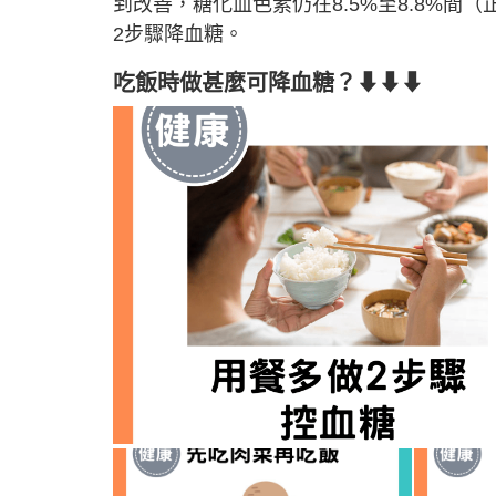
到改善，糖化血色素仍在8.5%至8.8%間（
2步驟降血糖。
吃飯時做甚麼可降血糖？⬇⬇⬇