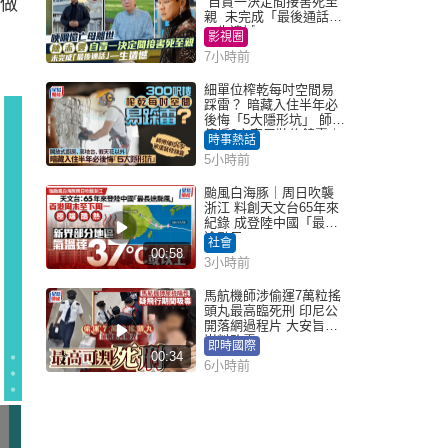
多做
自責一決定間接害死至
親 未完成「最後通話」
一生遺憾
影視圈
7小時前
細單位榨乾每吋空間易
踩雷？ 暗藏入住半年必
後悔「5大隱形坑」 師傅
傳授6字家居裝修錦囊｜
時事熱話
Juicy叮
5小時前
颱風白海豚｜周日吹襲
浙江 料創天文台65年來
紀錄 成登陸中國「最長
途颱風」
社會
00:58
3小時前
馬航機師涉偷運7萬粒搖
頭丸最高臨死刑 印尼公
開落網過程片 大安旨意
豈料敗露
即時國際
00:34
6小時前