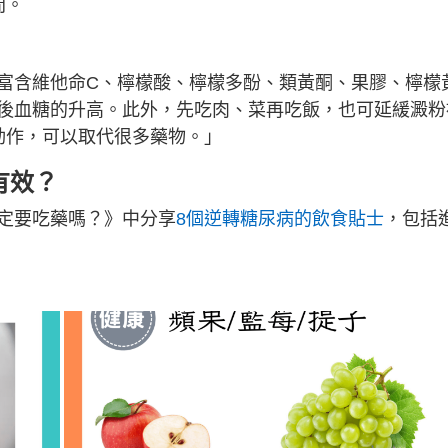
間。
富含維他命C、檸檬酸、檸檬多酚、類黃酮、果膠、檸檬
後血糖的升高。此外，先吃肉、菜再吃飯，也可延緩澱粉
動作，可以取代很多藥物。」
有效？
定要吃藥嗎？》中分享
8個逆轉糖尿病的飲食貼士
，包括