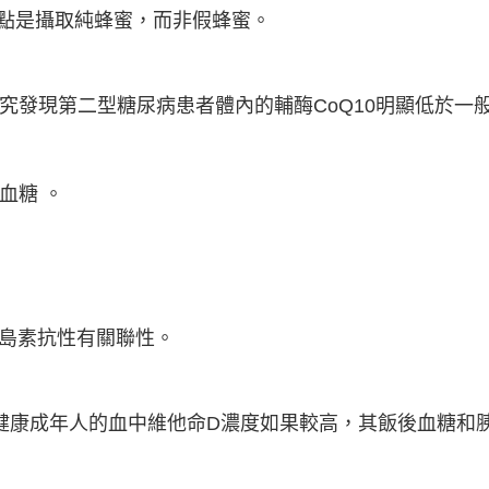
點是攝取純蜂蜜，而非假蜂蜜。
研究發現第二型糖尿病患者體內的輔酶CoQ10明顯低於一
血糖 。
胰島素抗性有關聯性。
健康成年人的血中維他命D濃度如果較高，其飯後血糖和