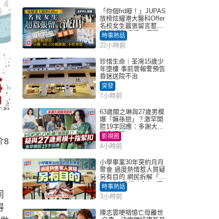
「你個frd廢！」JUPAS
放榜炫耀港大醫科Offer
名校女生囂張留言惹眾
怒 醫學院澄清：宣稱
時事熱話
「40.5分獲錄取」不符事
22小時前
實｜Juicy叮
珍惜生命｜荃灣15歲少
年墮樓 事前曾報警預告
昏迷送院不治
突發
7小時前
63歲關之琳與27歲男模
爆「嫲孫戀」？激罕開
腔19字回應：多謝大家
掛念近況
影視圈
介8
4小時前
小學畢業30年突約月月
聚會 過度熱情惹人質疑
另有目的 網民拆解「扮
熟」4大動機｜Juicy叮
時事熱話
同
3小時前
得
陳志雲哽咽憶亡母離世