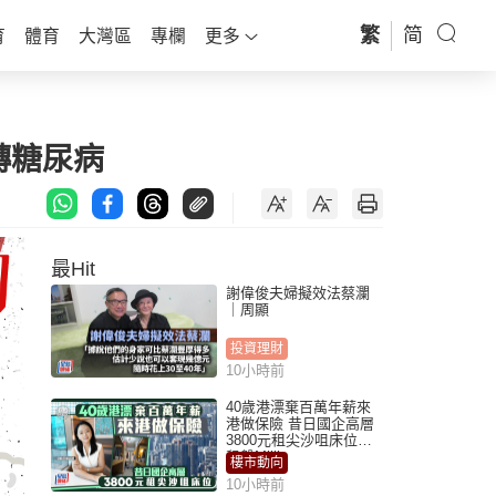
繁
简
育
體育
大灣區
專欄
更多
轉糖尿病
最Hit
謝偉俊夫婦擬效法蔡瀾
｜周顯
投資理財
10小時前
40歲港漂棄百萬年薪來
港做保險 昔日國企高層
3800元租尖沙咀床位｜
租盤Million
樓市動向
10小時前