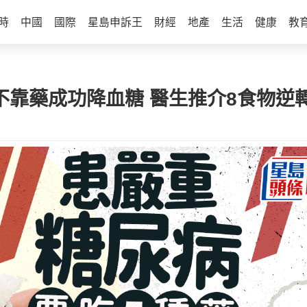
時
中國
國際
星島申訴王
財經
地產
生活
健康
教
不靠藥成功降血糖 醫生推介8食物逆