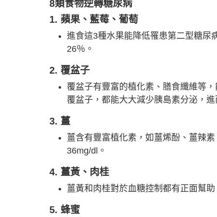
8類食物逆轉糖尿病
1. 蘋果、藍莓、葡萄
進食這3種水果能降低罹患第二型糖尿
26％。
2. 覆盆子
覆盆子有豐富的植化素、膳食纖維等，能
覆盆子，都能大大減少胰島素分泌，進
3. 薑
薑含有豐富植化素，如薑烯酚、薑辣素
36mg/dl。
4. 薑黃、肉桂
薑黃和肉桂對於血糖控制都有正面幫助
5. 蜂蜜