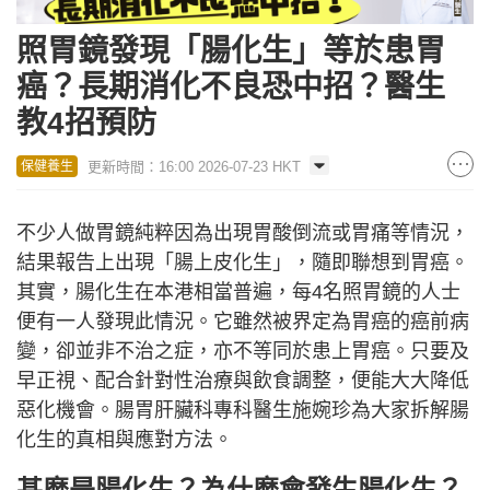
照胃鏡發現「腸化生」等於患胃
癌？長期消化不良恐中招？醫生
教4招預防
更新時間：16:00 2026-07-23 HKT
保健養生
不少人做胃鏡純粹因為出現胃酸倒流或胃痛等情況，
結果報告上出現「腸上皮化生」，隨即聯想到胃癌。
其實，腸化生在本港相當普遍，每4名照胃鏡的人士
便有一人發現此情況。它雖然被界定為胃癌的癌前病
變，卻並非不治之症，亦不等同於患上胃癌。只要及
早正視、配合針對性治療與飲食調整，便能大大降低
惡化機會。腸胃肝臟科專科醫生施婉珍為大家拆解腸
化生的真相與應對方法。
甚麼是腸化生？為什麼會發生腸化生？