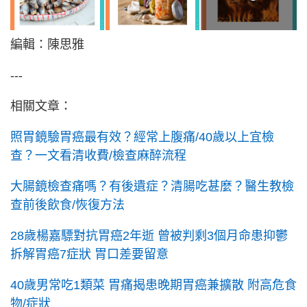
編輯：陳思雅
---
相關文章：
照胃鏡驗胃癌最有效？經常上腹痛/40歲以上宜檢
查？一文看清收費/檢查麻醉流程
大腸鏡檢查痛嗎？有後遺症？清腸吃甚麼？醫生教檢
查前後飲食/恢復方法
28歲楊嘉驃對抗胃癌2年逝 曾被判剩3個月命患抑鬱
拆解胃癌7症狀 胃口差要留意
40歲男常吃1類菜 胃痛揭患晚期胃癌兼擴散 附高危食
物/症狀