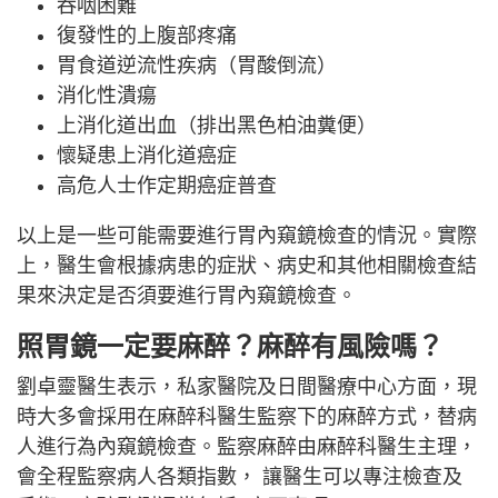
吞咽困難
復發性的上腹部疼痛
胃食道逆流性疾病（胃酸倒流）
消化性潰瘍
上消化道出血（排出黑色柏油糞便）
懷疑患上消化道癌症
高危人士作定期癌症普查
以上是一些可能需要進行胃內窺鏡檢查的情況。實際
上，醫生會根據病患的症狀、病史和其他相關檢查結
果來決定是否須要進行胃內窺鏡檢查。
照胃鏡一定要麻醉？麻醉有風險嗎？
劉卓靈醫生表示，私家醫院及日間醫療中心方面，現
時大多會採用在麻醉科醫生監察下的麻醉方式，替病
人進行為內窺鏡檢查。監察麻醉由麻醉科醫生主理，
會全程監察病人各類指數， 讓醫生可以專注檢查及