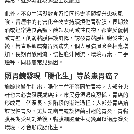
異常，逐步轉變為腸型上皮細胞。
此外，不良生活與飲食習慣同樣會明顯提升患病風
險。香煙中的有害化合物會持續損傷胃黏膜，長期飲
酒或經常進食高鹽、醃製及刺激性食物，都會反覆刺
激胃壁，削弱黏膜保護屏障，誘發胃黏膜細胞發生病
變。若直系親屬有胃癌病史，個人患病風險會相應增
加。長期胃酸倒流、慢性膽汁倒流、環境毒素、二手
煙等，同樣屬常見誘因。
照胃鏡發現「腸化生」等於患胃癌？
施婉珍醫生指出，腸化生並不等同於胃癌，大部分患
者也未必會發展成癌症，市民毋須過度恐慌。胃癌的
形成是一個漫長、多階段的漸進過程：大部分胃癌始
於慢性胃炎，尤其是幽門螺旋桿菌引起的胃炎，胃黏
膜長期受到刺激後，黏膜細胞產生腸變異以適應發炎
環境，才會形成腸化生。