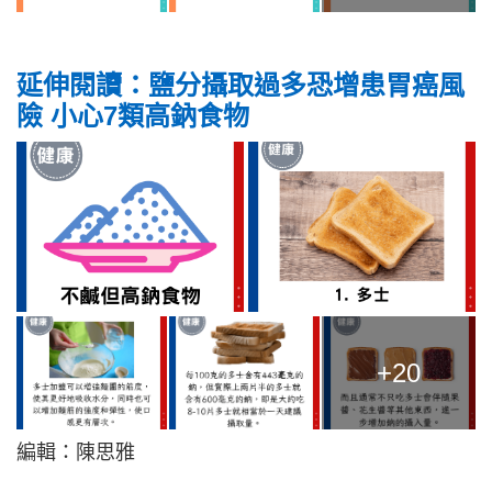
延伸閱讀：鹽分攝取過多恐增患胃癌風
險 小心7類高鈉食物
+20
編輯：陳思雅