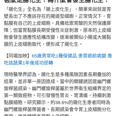
「腸化生」全名為「腸上皮化生」，簡單來說就是胃
壁長出了不應該存在的腸道型細胞。正常情況下，胃
黏膜有自己的上皮細胞，具備抵禦胃酸的天然保護屏
障；但當胃黏膜長期受慢性炎症刺激，原本的上皮細
胞會發生適應性結構改變，逐漸被類似小腸或大腸黏
膜的上皮細胞取代，便形成了腸化生。
【同場加映】
65歲男常吃1種保健品 患胃癌前病變 靠
吃這蔬果1年後成功逆轉
現時醫學界認為，腸化生是多種風險因素長期疊加的
結果，並非單一原因造成。當中的關鍵誘因是幽門螺
旋桿菌感染。幽門螺旋桿菌屬於世界衛生組織界定的
第一類致癌物，可引發慢性胃炎、胃潰瘍，持續刺激
黏膜細胞。研究顯示，約38.6%的腸化生患者同時為
幽門螺旋桿菌帶菌者，長期感染會令胃上皮細胞分化