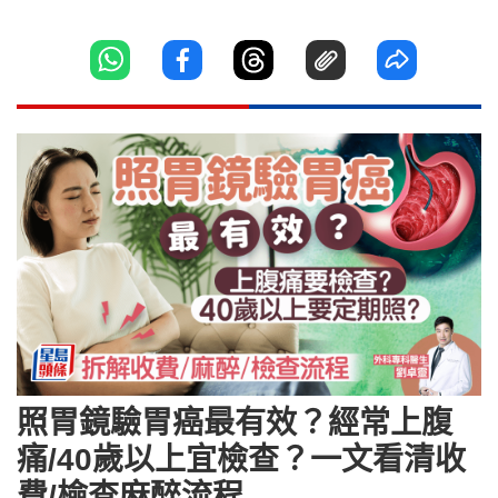
照胃鏡驗胃癌最有效？經常上腹
痛/40歲以上宜檢查？一文看清收
費/檢查麻醉流程