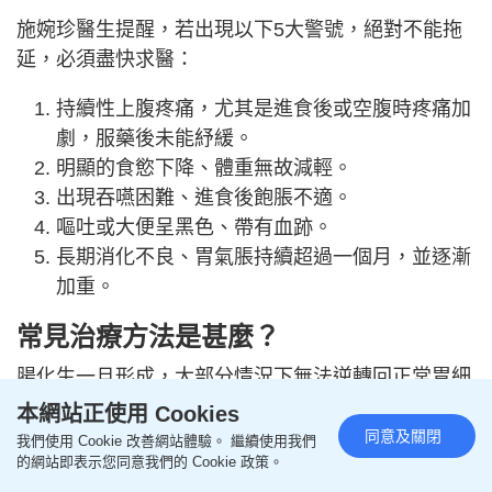
施婉珍醫生提醒，若出現以下5大警號，絕對不能拖
延，必須盡快求醫：
持續性上腹疼痛，尤其是進食後或空腹時疼痛加
劇，服藥後未能紓緩。
明顯的食慾下降、體重無故減輕。
出現吞嚥困難、進食後飽脹不適。
嘔吐或大便呈黑色、帶有血跡。
長期消化不良、胃氣脹持續超過一個月，並逐漸
加重。
常見治療方法是甚麼？
腸化生一旦形成，大部分情況下無法逆轉回正常胃細
胞，但這不代表無計可施。治療的核心目標是控制風
本網站正使用 Cookies
險因素，阻止病情進一步惡化，將癌變機會降至最
同意及關閉
我們使用 Cookie 改善網站體驗。 繼續使用我們
的網站即表示您同意我們的 Cookie 政策。
低。