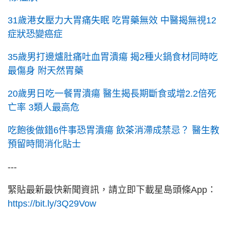
31歲港女壓力大胃痛失眠 吃胃藥無效 中醫揭無視12
症狀恐變癌症
35歲男打邊爐肚痛吐血胃潰瘍 揭2種火鍋食材同時吃
最傷身 附天然胃藥
20歲男日吃一餐胃潰瘍 醫生揭長期斷食或增2.2倍死
亡率 3類人最高危
吃飽後做錯6件事恐胃潰瘍 飲茶消滯成禁忌？ 醫生教
預留時間消化貼士
---
緊貼最新最快新聞資訊，請立即下載星島頭條App：
https://bit.ly/3Q29Vow