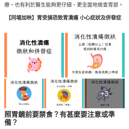
療，也有利於醫生能夠更仔細、更全面地檢查胃部。
【同場加映】胃受損恐致胃潰瘍 小心症狀及併發症
+3
照胃鏡前要禁食？有甚麼要注意或準
備？