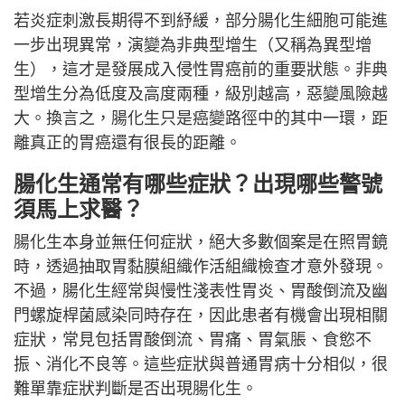
若炎症刺激長期得不到紓緩，部分腸化生細胞可能進
一步出現異常，演變為非典型增生（又稱為異型增
生），這才是發展成入侵性胃癌前的重要狀態。非典
型增生分為低度及高度兩種，級別越高，惡變風險越
大。換言之，腸化生只是癌變路徑中的其中一環，距
離真正的胃癌還有很長的距離。
腸化生通常有哪些症狀？出現哪些警號
須馬上求醫？
腸化生本身並無任何症狀，絕大多數個案是在照胃鏡
時，透過抽取胃黏膜組織作活組織檢查才意外發現。
不過，腸化生經常與慢性淺表性胃炎、胃酸倒流及幽
門螺旋桿菌感染同時存在，因此患者有機會出現相關
症狀，常見包括胃酸倒流、胃痛、胃氣脹、食慾不
振、消化不良等。這些症狀與普通胃病十分相似，很
難單靠症狀判斷是否出現腸化生。