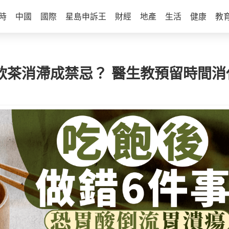
時
中國
國際
星島申訴王
財經
地產
生活
健康
教
飲茶消滯成禁忌？ 醫生教預留時間消