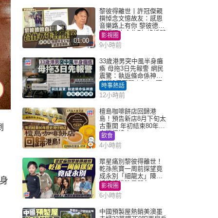
黎彼得離世丨許冠傑親
撰悼念文憶故友：感恩
音樂路上有你 黎彼德曾
直認唔夾合作7年終拆夥
影視圈
01:00
9小時前
33歲港男突中風半身癱
瘓 母拖3日先報警 網民
震驚：執返條命係神蹟
自爆2個惡習｜Juicy叮
時事熱話
12小時前
檀島咖啡餅店回歸港
島！預告新店8月下旬太
古重開 年初結束80年歷
倒
史灣仔總店
飲食
4小時前
眾星痛別黎彼得離世！
乾孫熊寶一周前探望竟
成永別「細龍太」陳思
對身
圻淚憶唉吔男朋友
影視圈
6小時前
中國預製屋熱銷美澳墨