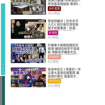
夫婦22萬購750呎兩房戶
零地基直接組裝 實測9個
月激讚
海外置業
14小時前
黎彼得離世丨近年多次
入ICU 契仔黃宗澤曾施
援手助醫重病：佢瀟灑
一生唔想大家唔開心
影視圈
01:23
4小時前
外籍專才據報陸續回流
香港 鍾情低稅率不惜減
薪 帶動寫字樓豪宅及學
位競爭「香港已重現生
商業創科
機」
6小時前
星島申訴王 | 停業近一年
尖東大富豪低調重開 獨
家相片曝光 復業前夕被
淋油「贈慶」
申訴熱話
02:52
10小時前