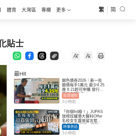
繁
简
育
體育
大灣區
專欄
更多
化貼士
最Hit
銀色債券2026｜新一批
銀債每手1萬元 最少4.25
厘 8.21起可申購 發行金
額最多550億
投資理財
3小時前
「你個frd廢！」JUPAS
放榜炫耀港大醫科Offer
名校女生囂張留言惹眾
怒 醫學院澄清：宣稱
時事熱話
「40.5分獲錄取」不符事
3小時前
實｜Juicy叮