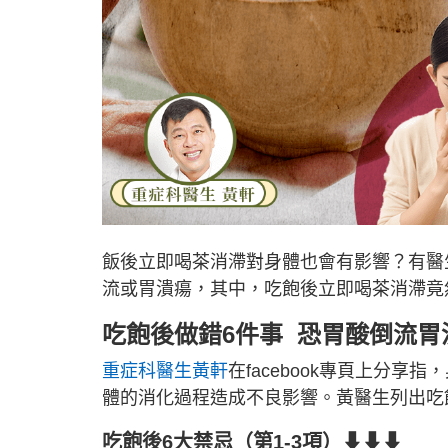
飯後立即喝茶消滯對身體也會有影響？有醫
流或胃潰瘍，其中，吃飽後立即喝茶消滯竟
吃飽後做錯6件事 恐胃酸倒流胃
重症科醫生黃軒
在facebook專頁上分
體的消化過程造成不良影響。黃醫生列出吃
吃飽後6大禁忌（第1-3項）⬇⬇⬇