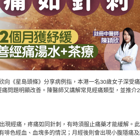
欣向《星島頭條》分享病例指，本港一名30歲女子深受
經痛問題明顯改善。陳醫師又講解常見經痛類型，並推介
年出現經痛，疼痛如同針刺，有時須服止痛藥才能緩解。此
有啡色經血、血塊多的情況；月經後則會出現小腹隱痛及