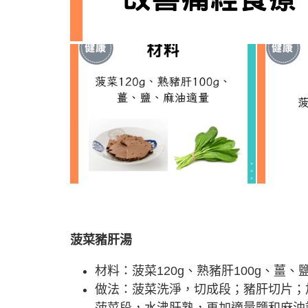
菠菜豬肝湯
材料：菠菜120g、熟豬肝100g、薑
做法：菠菜洗淨，切成段；豬肝切片；
菠菜段，水沸肝熟，再加適量鹽和麻油