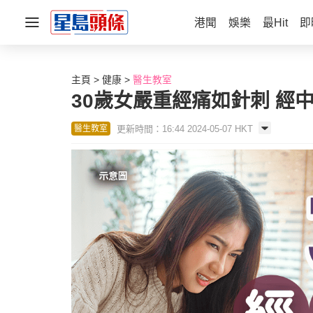
港聞
娛樂
最Hit
即
主頁
健康
醫生教室
30歲女嚴重經痛如針刺 經
更新時間：16:44 2024-05-07 HKT
醫生教室