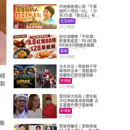
內地媽居港心得「不要
臉的人得到一切」！分
享3方面「豁出去」有著
數 網民：你好厲害
生活百科
15小時前
街坊酒樓推「平民價」
歎奢華盛宴！$9.8紅燒
BB鴿/$28開邊蒸龍蝦 3
大晚餐超值優惠
飲食
14小時前
功夫女足丨周星馳千呼
萬喚終出來！偕劉嘉玲
迪麗熱巴超狂陣容破天
痛經
荒現身香港謝票
影視圈
2款
12小時前
愛回家大結局丨歷年逾
30位神級客串逐個數 古
巨基變外賣仔最破格 歐
陽震華情陷群姐
影視圈
9小時前
脹
黎彼得離世丨黎樹德被