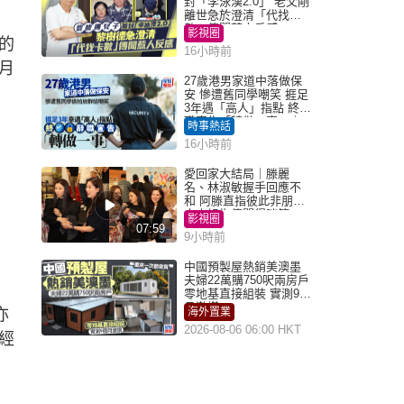
封「李泳漢2.0」 老父剛
離世急於澄清「代找卡
數」傳聞惹人反感
影視圈
的
16小時前
月
27歲港男家道中落做保
安 慘遭舊同學嘲笑 捱足
3年遇「高人」指點 終辭
職宣告「轉做一事」｜
時事熱話
Juicy叮
16小時前
愛回家大結局｜滕麗
名、林淑敏握手回應不
和 阿滕直指彼此非朋友
大小姐指傳聞得啖笑
影視圈
07:59
9小時前
中國預製屋熱銷美澳墨
夫婦22萬購750呎兩房戶
零地基直接組裝 實測9個
月激讚
亦
海外置業
2026-08-06 06:00 HKT
經