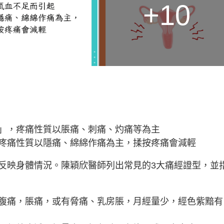
+10
」，疼痛性質以脹痛、刺痛、灼痛等為主
疼痛性質以隱痛、綿綿作痛為主，揉按疼痛會減輕
反映身體情況。陳穎欣醫師列出常見的3大痛經證型，並
腹痛，脹痛，或有脅痛、乳房脹，月經量少，經色紫黯有