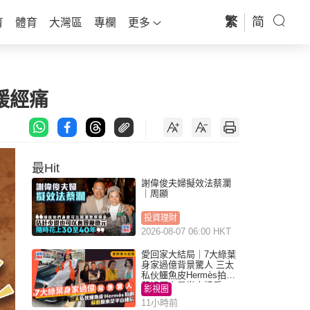
繁
简
育
體育
大灣區
專欄
更多
緩經痛
最Hit
謝偉俊夫婦擬效法蔡瀾
｜周顯
投資理財
2026-08-07 06:00 HKT
愛回家大結局｜7大綠葉
身家過億背景驚人 三太
私伙鱷魚皮Hermès拍劇
蘇姐原來是半山樓后
影視圈
11小時前