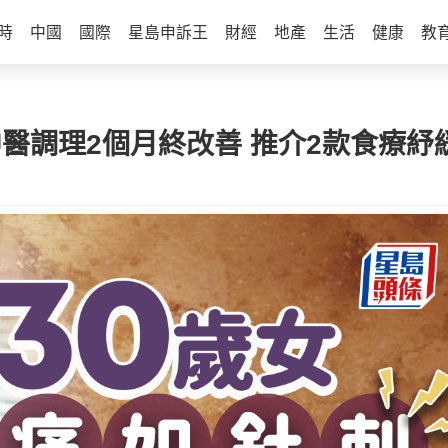
時
中國
國際
星島申訴王
財經
地產
生活
健康
教
中醫調理2個月終改善 推介2款食療紓