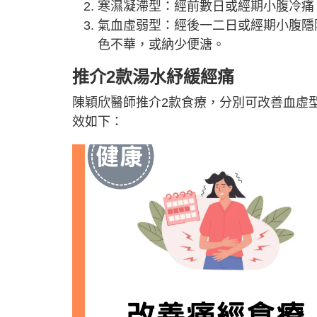
寒濕凝滯型：經前數日或經期小腹冷痛
氣血虛弱型：經後一二日或經期小腹隱
色不華，或納少便溏。
推介2款湯水紓緩經痛
陳穎欣醫師推介2款食療，分別可改善血虛
效如下：