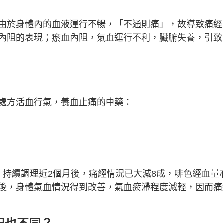
由於身體內的血液運行不暢，「不通則痛」，故導致痛經
內阻的表現；瘀血內阻，氣血運行不利，臟腑失養，引致
處方活血行氣，養血止痛的中藥：
。持續調理近2個月後，痛經情況已大減8成，啡色經血量
後，身體氣血情況得到改善，氣血瘀滯程度減輕，因而痛