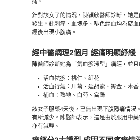
痛。
針對該女子的情況，陳穎欣醫師診斷，她是
發生。針刺痛、血塊多、啡色經血均為瘀血
經後出現小腹痛。
經中醫調理2個月
經痛明顯
紓緩
陳醫師診斷她為「氣血瘀滯型」痛經，並且
活血祛瘀：桃仁、紅花
活血行氣：川芎、延胡索、鬱金、木香
補血：熟地、白芍、當歸
該女子服藥4天後，已無出現下腹隱痛情況
有所減少。陳醫師表示，這是由於服用中藥
亦有減輕。