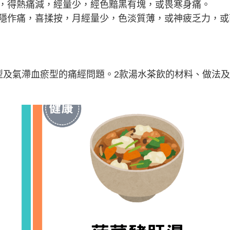
，得熱痛減，經量少，經色黯黑有塊，或畏寒身痛。
隱作痛，喜揉按，月經量少，色淡質薄，或神疲乏力，或
型及氣滯血瘀型的痛經問題。2款湯水茶飲的材料、做法