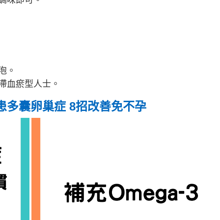
泡。
滯血瘀型人士。
多囊卵巢症 8招改善免不孕