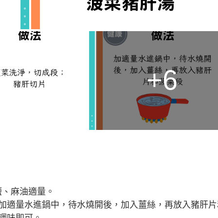
+6
、鹽、麻油適量。
加適量水進鍋中，待水燒開後，加入薑絲，再放入豬肝片
調味即可。