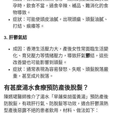
孕時，飲食不當，過食辛辣、補品、難消化的食
物導致。
症狀：可能使頭皮油膩，出現頭瘡、頭髮油膩、
打結、痕癢等。
3. 肝鬱氣結
成因：香港生活壓力大，產後女性常面臨生活變
化、育兒壓力等情緒壓力，導致肝氣
鬱
結，這些
改善變也可能影響到頭髮。
症狀：通常表現為容易發怒、失眠、頭髮脫落嚴
重，甚至成片脫落。
有甚麼湯水食療預防產後脫髮？
陳嬿珺醫師推介了湯水「旱蓮柴胡蛋黃湯」預防產後
防脫髮，有疏肝行氣、防脫髮等功效，適合肝鬱濕熱
型產後惡露不絕的患者飲用，材料、做法如下：