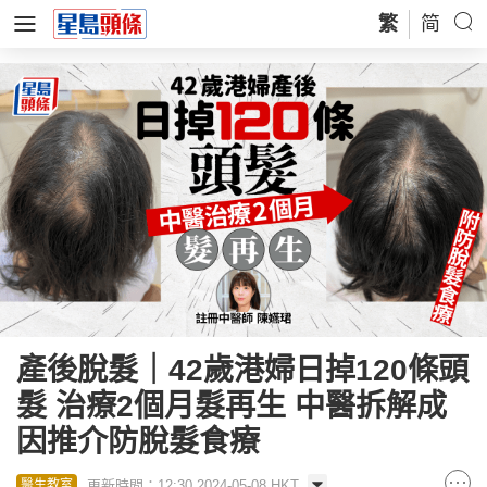
繁
简
產後脫髮｜42歲港婦日掉120條頭
髮 治療2個月髮再生 中醫拆解成
因推介防脫髮食療
更新時間：12:30 2024-05-08 HKT
醫生教室