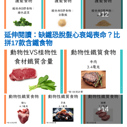
+12
延伸閱讀：缺鐵恐脫髮心衰竭喪命？比
拼17款含鐵食物
+14