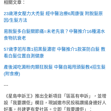
相關文章：
23歲港女壓力大禿髮 經中醫治療6周康復 附脫髮原
因/生髮方法
易脫髮多白髮關節痛=未老先衰？中醫推介16種湯水
食物抗衰老
57歲李若彤靠1招黑髮濃密 中醫推介1款茶防白髮 教
看白髮位置自測健康
產後減吃澱粉肉類狂脫髮 中醫自揭甩頭髮教4招生髮
(附食療)
---
《星島申訴王》推出全新項目「區區有申訴」，並增
設「我要讚佢」欄目，現誠邀市民投稿讚揚身邊好人
好事，共建更有愛社區。立即「我要讚佢」︰