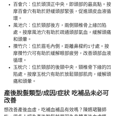
百會穴：位於頭頂正中央，即頭部的最高點。按
摩百會穴有助於舒緩頭部緊張，促進頭皮血液循
環。
風池穴：位於頸部後方，兩側頸椎骨上緣凹陷
處。按摩風池穴有助於疏通頭部氣血，緩解頭痛
和頭暈。
攢竹穴：位於眉毛內側，距離鼻樑約1寸處。按
摩攢竹穴可有助於緩解眼部疲勞，改善頭部血液
循環。
玉枕穴：位於頸部的後頸中央，頸椎骨下緣的凹
陷處。按摩玉枕穴有助於放鬆頸部肌肉，緩解頭
痛和頭暈。
產後脫髮類型/成因/症狀 吃補品未必可
改善
想改善產後血虛，吃補血補品有效嗎？陳嬿珺醫師