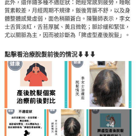
此外，還伴隨多種不適症狀：她經常感到疲勞，睡眠
質素較差，月經周期不規律，飯後胃脹不舒，以及身
體整體感覺虛弱，面色稍顯蒼白。陳醫師表示，李女
士舌質淡紅，舌苔厚膩、黃且微乾；脈診緩和緊弦，
尤以關脈為主，因而被診斷為「脾虛型產後脫髮」。
點擊看治療脫髮前後的情況⬇⬇⬇
+4