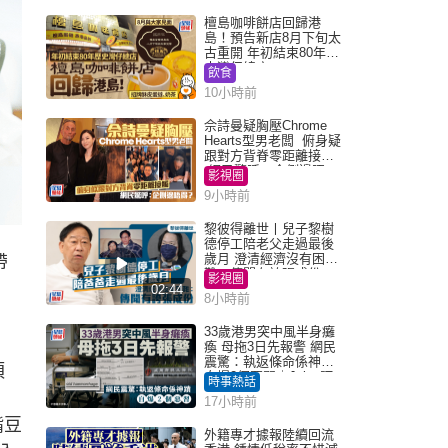
檀島咖啡餅店回歸港
島！預告新店8月下旬太
古重開 年初結束80年歷
史灣仔總店
飲食
10小時前
佘詩曼疑胸壓Chrome
Hearts型男老闆 俯身疑
跟對方背脊零距離接觸
網民驚呼：企側邊唔
影視圈
得？
9小時前
黎彼得離世丨兒子黎樹
德停工陪老父走過最後
歲月 澄清經濟沒有困
帶
難：傳聞有誇張成份
影視圈
02:44
8小時前
33歲港男突中風半身癱
瘓 母拖3日先報警 網民
震驚：執返條命係神蹟
須
自爆2個惡習｜Juicy叮
時事熱話
17小時前
嘴豆
外籍專才據報陸續回流