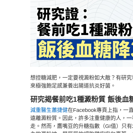
想控糖減肥，一定要視澱粉如大敵？有研究
來極強飽足感兼養出腸道抗炎好菌。
研究揭餐前吃1種澱粉質 飯後血糖
減重醫生蕭捷健
在Facebook專頁上指
遠離澱粉質。因此，許多注重健康的人，一
走。然而，鷹嘴豆的升糖指數（GI值）只有