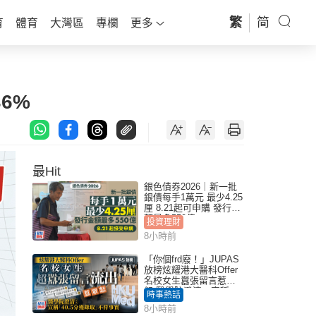
繁
简
育
體育
大灣區
專欄
更多
6%
最Hit
銀色債券2026｜新一批
銀債每手1萬元 最少4.25
厘 8.21起可申購 發行金
額最多550億
投資理財
8小時前
「你個frd廢！」JUPAS
放榜炫耀港大醫科Offer
名校女生囂張留言惹眾
怒 醫學院澄清：宣稱
時事熱話
「40.5分獲錄取」不符事
8小時前
實｜Juicy叮