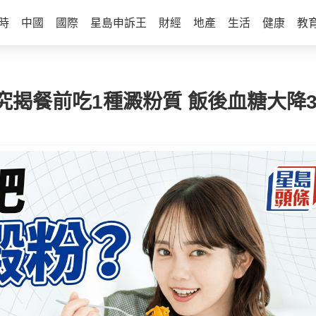
時
中國
國際
星島申訴王
財經
地產
生活
健康
教
揭餐前吃1種澱粉質 飯後血糖大降3