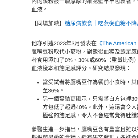
內的澱粉被一層厚厚的細胞壁牢牢包裹著，
血液。
【同場加映】
糖尿病飲食｜吃燕麥血糖不降
他亦引述2023年3月發表在
《The American Jo
鷹嘴豆粉取代小麥粉，對飯後血糖及飽足感
者食用添加了0%、30%或60%（重量比
血液樣本和飽足感評分。研究結果發現：
當受試者將鷹嘴豆作為餐前小食時，其
至36%。
另一個實驗更顯示，只需將白方包裡3
方包低了超過40%。此外，這還會令人
極強的飽足感，令人不會經常覺得肚餓
蕭醫生進一步指出，鷹嘴豆含有豐富且難以
擬桿菌最愛的食糧。還有研究發現，多進食