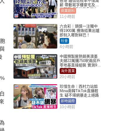
入
香港 鍾情低稅率不惜減
薪 帶動寫字樓豪宅及學
位競爭「香港已重現生
商業創科
機」
11小時前
六合彩︱頭獎一注獨中
得1900萬 攪珠結果出爐
即刻入嚟對冧巴！
胞
社會
4小時前
與
後
中國預製屋熱銷美澳墨
夫婦22萬購750呎兩房戶
零地基直接組裝 實測9個
月激讚
海外置業
20小時前
%
珍惜生命︱西村力站姐
Mina南韓TikTok直播輕
白
生 疑不堪網暴走上絕路
來
即時國際
10小時前
為
過