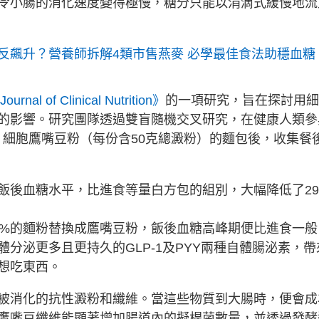
令小腸的消化速度變得極慢，糖分只能以涓滴式緩慢地流
反飆升？營養師拆解4類市售燕麥 必學最佳食法助穩血糖
urnal of Clinical Nutrition》
的一項研究，旨在探討用細
的影響。研究團隊透過雙盲隨機交叉研究，在健康人類參
例）細胞鷹嘴豆粉（每份含50克總澱粉）的麵包後，收集餐
飯後血糖水平，比進食等量白方包的組別，大幅降低了29
0%的麵粉替換成鷹嘴豆粉，飯後血糖高峰期便比進食一般
體分泌更多且更持久的GLP-1及PYY兩種自體腸泌素，帶
想吃東西。
被消化的抗性澱粉和纖維。當這些物質到大腸時，便會成
鷹嘴豆纖維能顯著增加腸道內的擬桿菌數量，並透過發酵