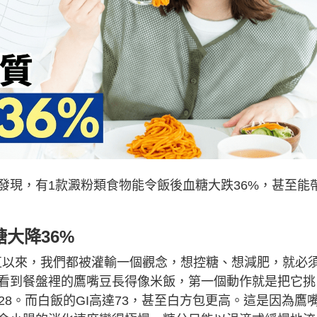
發現，有1款澱粉類食物能令飯後血糖大跌36%，甚至能
大降36%
，一直以來，我們都被灌輸一個觀念，想控糖、想減肥，就必
看到餐盤裡的鷹嘴豆長得像米飯，第一個動作就是把它挑
28。而白飯的GI高達73，甚至白方包更高。這是因為鷹