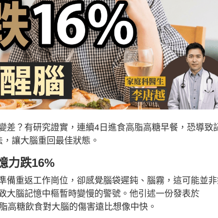
變差？有研究證實，連續4日進食高脂高糖早餐，恐導致
法，讓大腦重回最佳狀態。
憶力跌16%
準備重返工作崗位，卻感覺腦袋遲鈍、腦霧，這可能並非
致大腦記憶中樞暫時變慢的警號。他引述一份發表於
的高脂高糖飲食對大腦的傷害遠比想像中快。