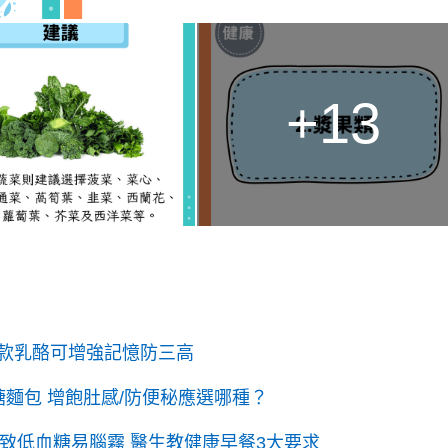
+13
款乳酪可增強記憶防三高
麵包 增飽肚感/防便秘應選哪種？
致低血糖易腦霧 醫生教健康早餐3大要求