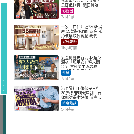
林淑敏4宗罪 撐滕麗名
黑面但夠真 網民質疑：
真係咁一早被雪
影視圈
00:45
7小時前
一家三口住油塘280呎居
屋 35萬裝修間出兩房 弧
形玻璃取代實牆 現代神
枱櫃融入玄關
家居裝修
15小時前
氣溫創歷史新高 林超英
深夜「報平安」稱未開
冷氣 質疑勞工處暑熱警
告「取消也沒分別」
社會
01:02
7小時前
港男暑期工做保安日行
30層樓 苦嘆似軍訓：冇
你哋諗得咁好做 前輩傳
授搵筍工心得：你唔識
時事熱話
揀盤啫｜Juicy叮
5小時前