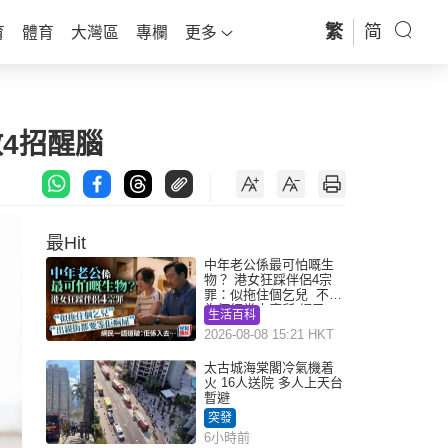
繁
简
育
體育
大灣區
專欄
更多
教4招醒腦
最Hit
中年老公係最可怕嘅生
物？ 港女狂踩伴侶4宗
罪：似拖住個乞兒 不解
為何經常去廁所 網民一
生活百科
語道破
2026-08-08 15:21 HKT
太古城海棠閣冷氣機着
火 16人送院 多人上天台
暫避
突發
6小時前