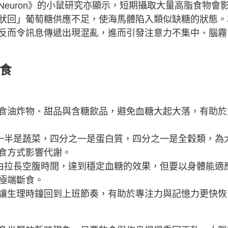
euron》的小鼠研究亦顯示，短期攝取大量高脂食物會
狀回」葡萄糖供應不足，使海馬體陷入類似缺糖的狀態。
反而令訊息傳遞出現混亂，進而引發注意力不集中、腦霧
飲食
食油炸物、甜品與含糖飲品，避免血糖大起大落，有助於
一半是蔬菜，四分之一是蛋白質，四分之一是全穀類，為
食方式影響代謝。
藉由拉長空腹時間，達到穩定血糖的效果，但要以身體能適
極端斷食。
讓生理時鐘回到上班節奏，有助於專注力與記憶力更快恢