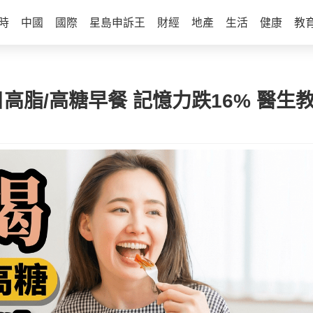
時
中國
國際
星島申訴王
財經
地產
生活
健康
教
高脂/高糖早餐 記憶力跌16% 醫生