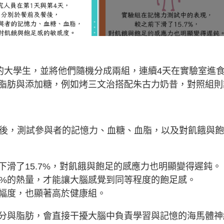
病的大學生，並將他們隨機分成兩組，連續4天在實驗室進
脂肪與添加糖，例如烤三文治搭配朱古力奶昔，對照組則
餐後，測試參與者的記憶力、血糖、血脂，以及對飢餓與
滑了15.7%，對飢餓與飽足的感應力也明顯變得遲鈍。
0%的熱量，才能讓大腦感覺到同等程度的飽足感。
幅度，也顯著高於健康組。
分與脂肪，會直接干擾大腦中負責學習與記憶的海馬體神