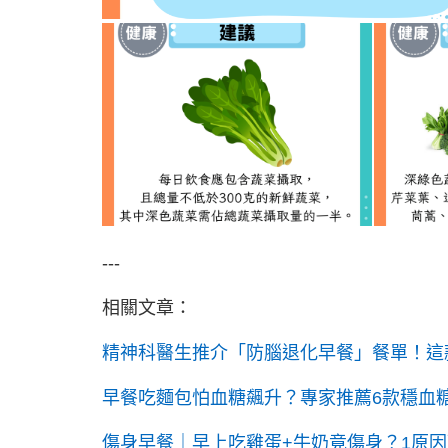
---
相關文章：
精神科醫生推介「防腦退化早餐」餐單！這
早餐吃麵包怕血糖飆升？專家推薦6款穩血糖
傷身早餐｜早上吃雞蛋+牛奶竟傷身？1原因