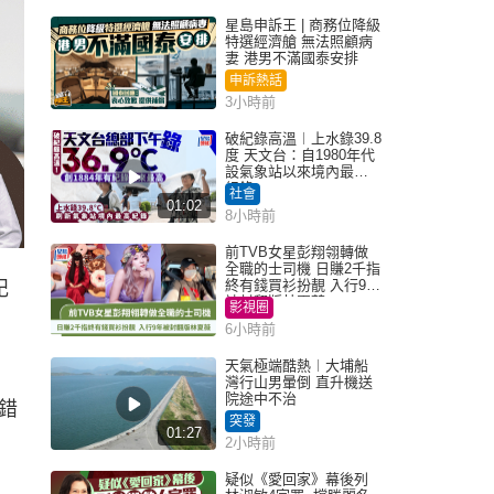
星島申訴王 | 商務位降級
特選經濟艙 無法照顧病
妻 港男不滿國泰安排
申訴熱話
3小時前
破紀錄高溫︱上水錄39.8
度 天文台：自1980年代
設氣象站以來境內最高
紀錄
社會
01:02
8小時前
前TVB女星彭翔翎轉做
全職的士司機 日賺2千指
終有錢買衫扮靚 入行9年
記
被封翻版林夏薇
影視圈
6小時前
天氣極端酷熱︱大埔船
灣行山男暈倒 直升機送
院途中不治
錯
突發
01:27
2小時前
疑似《愛回家》幕後列