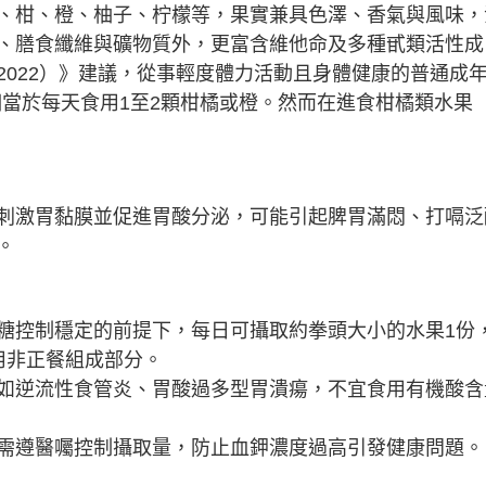
、柑、橙、柚子、柠檬等，果實兼具色澤、香氣與風味，
、膳食纖維與礦物質外，更富含維他命及多種甙類活性成
2022）》建議，從事輕度體力活動且身體健康的普通成
約相當於每天食用1至2顆柑橘或橙。然而在進食柑橘類水果
刺激胃黏膜並促進胃酸分泌，可能引起脾胃滿悶、打嗝泛
。
糖控制穩定的前提下，每日可攝取約拳頭大小的水果1份
用非正餐組成部分。
如逆流性食管炎、胃酸過多型胃潰瘍，不宜食用有機酸含
需遵醫囑控制攝取量，防止血鉀濃度過高引發健康問題。