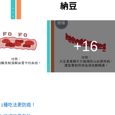
+16
 1種吃法更防癌！