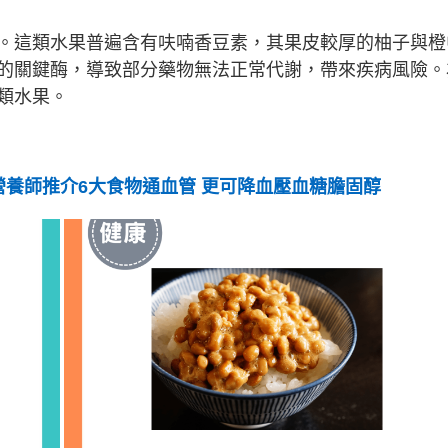
。這類水果普遍含有呋喃香豆素，其果皮較厚的柚子與橙
的關鍵酶，導致部分藥物無法正常代謝，帶來疾病風險。
類水果。
營養師推介6大食物通血管 更可降血壓血糖膽固醇