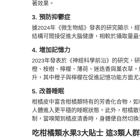
著效果。
3. 預防抑鬱症
據2024年《微生物組》發表的研究顯示
結構可間接促進大腦健康，相較於攝取量最
4. 增加記憶力
2023年發表於《神經科學前沿》的研究
橙、桉樹、檸檬、薄荷、迷迭香與薰衣草，
升，其中橙子與檸檬在促進記憶功能方面尤
5. 改善睡眠
柑橘皮中富含柑橘類特有的芳香化合物，如
人體進入更平穩的睡眠狀態。此外，柑橘散
制，當嗅聞到橘皮清香時，身體便自然切換
吃柑橘類水果3大貼士 這3類人