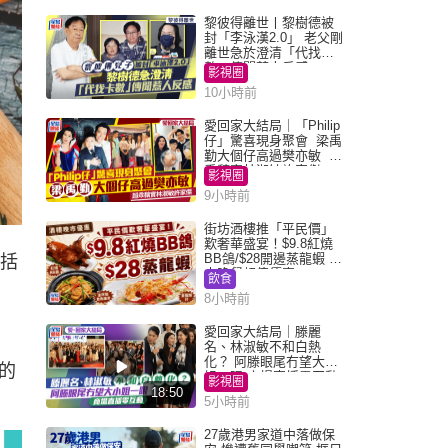
黎彼得離世丨黎樹德被
封「李泳漢2.0」 老父剛
離世急於澄清「代找卡
數」傳聞惹人反感
影視圈
10小時前
愛回家大結局｜「Philip
仔」驚喜現身聚會 梁禹
勤大個仔高過樊亦敏 超
乖黐實林淑敏許家傑
影視圈
9小時前
街坊酒樓推「平民價」
歎奢華盛宴！$9.8紅燒
BB鴿/$28開邊蒸龍蝦 3
包括
大晚餐超值優惠
飲食
8小時前
愛回家大結局｜滕麗
名、林淑敏不和白熱
化？ 阿滕眼尾冇望大小
的
姐一眼 商場直播零互動
影視圈
18:50
5小時前
27歲港男家道中落做保