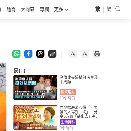
繁
简
育
體育
大灣區
專欄
更多
最Hit
謝偉俊夫婦擬效法蔡瀾
｜周顯
投資理財
19小時前
內地媽居港心得「不要
臉的人得到一切」！分
享3方面「豁出去」有著
數 網民：你好厲害
生活百科
9小時前