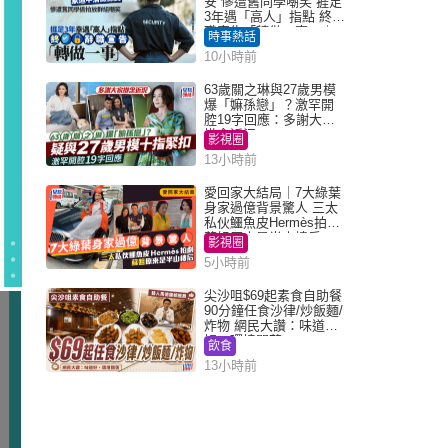
安 慘遭舊同學嘲笑 捱足
3年遇「高人」指點 終辭
職宣告「轉做一事」｜
時事熱話
Juicy叮
10小時前
63歲關之琳與27歲男模
爆「嫲孫戀」？激罕開
腔19字回應：多謝大家
掛念近況
影視圈
13小時前
愛回家大結局｜7大綠葉
身家過億背景驚人 三太
私伙鱷魚皮Hermès拍劇
蘇姐原來是半山樓后
影視圈
5小時前
尖沙咀$69起素食自助餐
90分鐘任食沙律/炒飯麵/
炸物 網民大讚：味道
好，環境闊落
飲食
13小時前