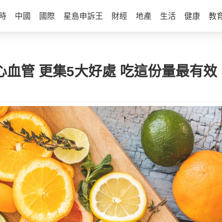
時
中國
國際
星島申訴王
財經
地產
生活
健康
教
心血管 更集5大好處 吃這份量最有效