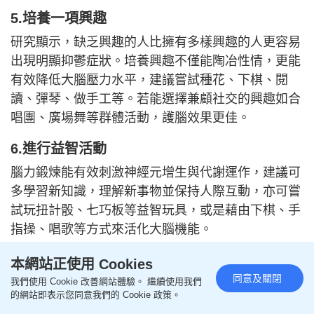
5.培養一項興趣
研究顯示，缺乏興趣的人比擁有多樣興趣的人更容易
出現明顯抑鬱症狀。培養興趣不僅能陶冶性情，更能
有效降低大腦壓力水平，建議嘗試種花、下棋、閱
讀、彈琴、做手工等。若能選擇兼顧社交的興趣如合
唱團、廣場舞等群體活動，護腦效果更佳。
6.進行益智活動
腦力鍛煉能有效刺激神經元增生與代謝運作，建議可
多學習新知識，理解新事物並保持人際互動，亦可嘗
試玩扭計骰、七巧板等益智玩具，或是藉由下棋、手
指操、唱歌等方式來活化大腦機能。
資料來源：
《生命時報》
、
《Nature Medicine》
、
本網站正使用 Cookies
同意及關閉
醫管局
我們使用 Cookie 改善網站體驗。 繼續使用我們
的網站即表示您同意我們的 Cookie 政策。
延伸閱讀：2件事自測認知障礙症風險 醫生推介必做