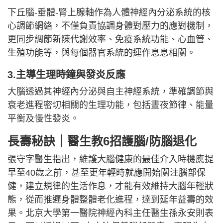
下丘腦-垂體-腎上腺軸作為人體神經內分泌系統的核
心調節網絡，不僅負責協調身體對壓力的應對機制，
更同步調節新陳代謝效率、免疫系統功能、心血管、
生殖功能等，與每個器官系統的運作息息相關。
3.主導生理時鐘與發炎反應
大腦透過其神經內分泌與自主神經系統，準確調節與
衰老進程密切相關的生理功能，包括晝夜節律、能量
平衡及慢性發炎。
長壽秘訣｜醫生教6招護腦/防腦退化
張守字醫生指出，維護大腦健康的最佳介入時機應提
早至40歲之前，甚至更年輕時就應開始關注腦部保
健，建立規律的生活作息，才能有效維持大腦年輕狀
態，從而推遲身體整體老化進程，達到延年益壽的效
果。北京大學第一醫院神經內科主任醫生孫永安則表