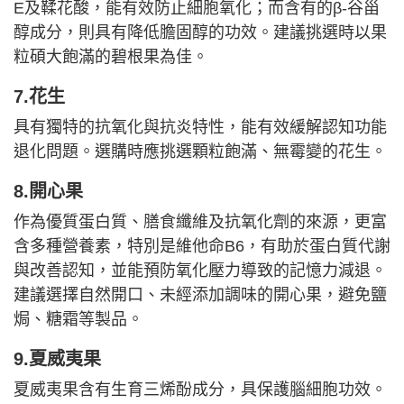
E及鞣花酸，能有效防止細胞氧化；而含有的β-谷甾
醇成分，則具有降低膽固醇的功效。建議挑選時以果
粒碩大飽滿的碧根果為佳。
7.花生
具有獨特的抗氧化與抗炎特性，能有效緩解認知功能
退化問題。選購時應挑選顆粒飽滿、無霉變的花生。
8.開心果
作為優質蛋白質、膳食纖維及抗氧化劑的來源，更富
含多種營養素，特別是維他命B6，有助於蛋白質代謝
與改善認知，並能預防氧化壓力導致的記憶力減退。
建議選擇自然開口、未經添加調味的開心果，避免鹽
焗、糖霜等製品。
9.夏威夷果
夏威夷果含有生育三烯酚成分，具保護腦細胞功效。