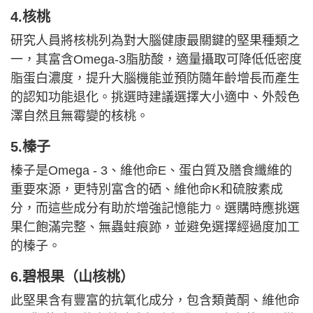
4.核桃
研究人員將核桃列為對大腦健康最關鍵的堅果種類之
一，其富含Omega-3脂肪酸，適量攝取可降低低密度
脂蛋白濃度，提升大腦機能並預防隨年齡增長而產生
的認知功能退化。挑選時建議選擇大小適中、外殼色
澤自然且無霉變的核桃。
5.榛子
榛子是Omega - 3、維他命E、蛋白質及膳食纖維的
重要來源，更特別富含的硒、維他命K和硫胺素成
分，而這些成分有助於增強記憶能力。選購時應挑選
果仁飽滿完整、無蟲蛀痕跡，並避免選擇經過度加工
的榛子。
6.碧根果（山核桃）
此堅果含有豐富的抗氧化成分，包含類黃酮、維他命