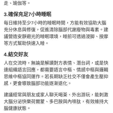
走、瑜伽等。
3.確保充足7小時睡眠
每日維持至少7小時的睡眠時間，方能有效協助大腦
充分休息與修復，促進清除腦部代謝廢物與毒素。建
議營造安靜避光的睡眠環境，睡前可透過浸脚、按摩
等方式幫助快速入睡。
4.結交好友
人在交流時，無論是解讀對方表情、潛台詞，或是快
速組織語言回應，都需要語言中樞、情感中樞與邏輯
思維中樞協同運作。若長期缺乏社交不僅會產生壓抑
感，更會導致腦部功能逐漸退化。
建議經常與朋友或家人聊天喝茶、外出游玩，能刺激
大腦分泌快樂荷爾蒙、多巴胺與內啡肽，有效維持大
腦健康狀態。