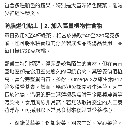
包含多種顏色的蔬果，特別是大量深綠色蔬菜，能減
少神經性發炎。
防腦退化貼士｜2. 加入高量植物性食物
每日飲用3至4杯綠茶，相當於攝取240至320毫克多
酚，也可將水耕養殖的浮萍製成飲品或湯品食用，並
每日攝取28克核桃。
鄭醫生特別提醒，浮萍是較為陌生的食材，但在東南
亞地區卻是食用歷史悠久的傳統食物，其營養價值極
高，富含完整蛋白質、多酚、Omega-3及維生素B12
等多種營養素。然而，務必避免採食野生浮萍，因生
長於池塘、溝渠的野生浮萍極易吸附重金屬與農藥等
污染物，食用風險非常高。若無法取得安全的人工養
殖浮萍，可採用以下常見食材來複製其營養核心：
深綠葉蔬菜：例如菠菜、羽衣甘藍、空心菜等，