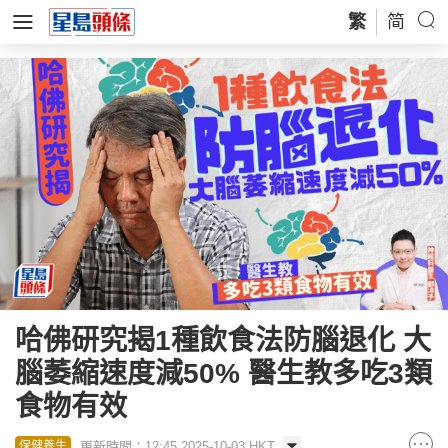
繁
简
哈佛研究揭1種飲食法防腦退化 大
腦萎縮速度減50% 醫生教多吃3類
食物有效
更新時間：12:45 2025-10-03 HKT
保健養生