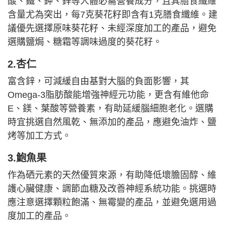
酸、鐵、鉀、鋅等人體必需營養成分，且其膳食纖維
含量尤為突出，每7克葵花籽即含有1克膳食纖維。建
議優先選擇原味葵花籽、未經深度加工的產品，避免
選購鹽焗、糖霜等調味過度的葵花籽。
2.杏仁
富含鋅，可減緩自由基對大腦的負面影響，其
Omega-3脂肪酸能增強神經元功能，更含有維他命
E、鎂、葉酸等營養素，有助延緩腦細胞老化。選購
時宜挑選自然風乾、無添加的產品，應避免油炸、鹽
烤等加工方式。
3.
鮑魚果
作為硒元素的天然優質來源，有助降低壞膽固醇、維
護心臟健康、調節血糖及改善神經系統功能。挑選時
應注意選擇顆粒飽滿、無霉變的產品，並避免選用過
度加工的產品。