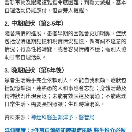
習新事物及跟隨複雜指令感困難；判斷力減退、基本
自理活動仍能應付，但需旁人提醒。
2. 中期症狀（第2-5年）
隨著病情的進展，患者早期的困難會更加明顯，症狀
包括混淆遠期記憶和現實情況記憶、偶有詞不達意的
情況；行為性格轉變，或會容易情緒不穩；需別人協
助日常自理活動。
3. 晚期症狀（第5年後）
患者生活幾乎完全依賴別人，不能自我照顧，症狀包
括記憶缺損，連熟悉的人和事也會忘記；身體活動及
精神狀況出現衰退；未能有效表達及溝通；不能處理
日常生活、需要長期照顧；生理時鐘混亂。
資料來源：
神經科醫生鄭淳予
、
醫管局
延伸閱讀：2件事自測認知障礙症風險 醫生推介必做