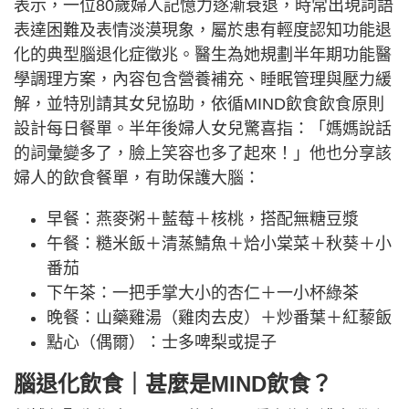
表示，一位80歲婦人記憶力逐漸衰退，時常出現詞語
表達困難及表情淡漠現象，屬於患有輕度認知功能退
化的典型腦退化症徵兆。醫生為她規劃半年期功能醫
學調理方案，內容包含營養補充、睡眠管理與壓力緩
解，並特別請其女兒協助，依循MIND飲食飲食原則
設計每日餐單。半年後婦人女兒驚喜指：「媽媽說話
的詞彙變多了，臉上笑容也多了起來！」他也分享該
婦人的飲食餐單，有助保護大腦：
早餐：燕麥粥＋藍莓＋核桃，搭配無糖豆漿
午餐：糙米飯＋清蒸鯖魚＋烚小棠菜＋秋葵＋小
番茄
下午茶：一把手掌大小的杏仁＋一小杯綠茶
晚餐：山藥雞湯（雞肉去皮）＋炒番葉＋紅藜飯
點心（偶爾）：士多啤梨或提子
腦退化飲食｜甚麼是MIND飲食？