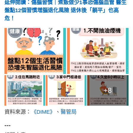
延伸閱讀：傷腦習慣｜煮飯做少1事恐傷腦血管 醫生
盤點12個習慣增腦退化風險 退休後「躺平」也高
危！
+8
資料來源：
《DIME》
、
醫管局
---