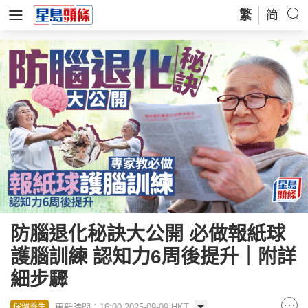
繁
简
防腦退化秘訣大公開 必做報紙球
護腦訓練 認知力6周後提升｜附詳
細步驟
更新時間：16:00 2025-09-09 HKT
保健養生