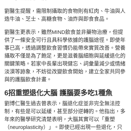
劉醫生提醒，需限制攝取的食物則有紅肉、牛油與人
造牛油、芝士、高糖食物、油炸與即食食品。
劉醫生更表示，雖然MIND飲食並非藥物治療，但提
供了一條安全可行且具科學依據的護腦途徑。即使年
事已高，透過調整飲食習慣仍能帶來實質改善。營養
攝取不僅是為了飽足，更是滋養腦細胞與延緩退化的
關鍵策略。若家中長輩出現健忘、詞彙量減少或情緒
淡漠等跡象，不妨從改變飲食開始，建立全家共同參
與的護腦飲食計畫。
6招重塑退化大腦 護腦要多吃1種魚
劉博仁醫生過去曾表示，腦退化症並非完全無法控
制，有些是可以延緩，甚至部分逆轉的。他指出，多
年來的醫學研究清楚表明，大腦其實可以「重塑
（neuroplasticity）」。即使已經出現一些退化，只