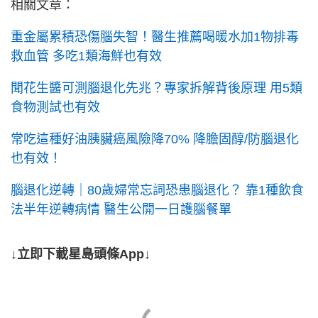
相關文章：
重金屬累積恐傷腦失智！醫生推薦喝暖水加1物排毒
救血管 多吃1類海鮮也有效
聞花生醬可測腦退化先兆？專家拆解背後原理 用5類
食物測試也有效
常吃這種好油胰臟癌風險降70% 降膽固醇/防腦退化
也有效！
腦退化逆轉｜80歲婦常忘詞恐患腦退化？ 靠1種飲食
法半年逆轉病情 醫生公開一日護腦餐單
↓立即下載星島頭條App↓