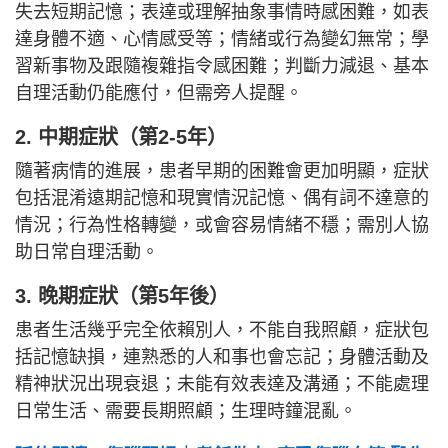
失去短期記憶；表達或理解抽象事情時感困難，如表
達身體不適、心情感受等；情緒或行為變幻無常；學
習新事物及跟隨複雜指令感困難；判斷力減退、基本
自理活動仍能應付，但需旁人提醒。
2. 中期症狀（第2-5年）
隨著病情的進展，患者早期的困難會更加明顯，症狀
包括混淆遠期記憶和現實情況記憶、偶有詞不達意的
情況；行為性格轉變，或會容易情緒不穩；需別人協
助日常自理活動。
3. 晚期症狀（第5年後）
患者生活幾乎完全依賴別人，不能自我照顧，症狀包
括記憶缺損，連熟悉的人和事也會忘記；身體活動及
精神狀況出現衰退；未能有效表達及溝通；不能處理
日常生活、需要長期照顧；生理時鐘混亂。