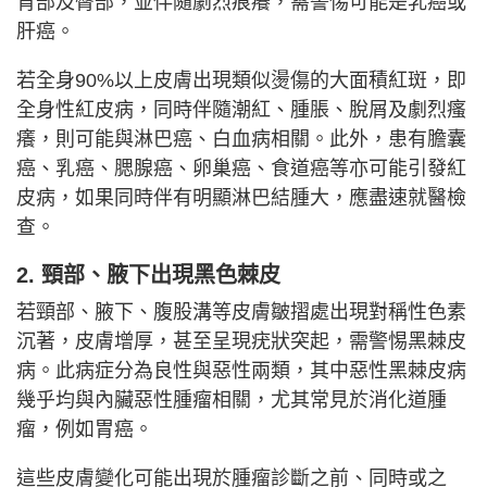
背部及臀部，並伴隨劇烈痕癢，需警惕可能是乳癌或
肝癌。
若全身90%以上皮膚出現類似燙傷的大面積紅斑，即
全身性紅皮病，同時伴隨潮紅、腫脹、脫屑及劇烈瘙
癢，則可能與淋巴癌、白血病相關。此外，患有膽囊
癌、乳癌、腮腺癌、卵巢癌、食道癌等亦可能引發紅
皮病，如果同時伴有明顯淋巴結腫大，應盡速就醫檢
查。
2. 頸部、腋下出現黑色棘皮
若頸部、腋下、腹股溝等皮膚皺摺處出現對稱性色素
沉著，皮膚增厚，甚至呈現疣狀突起，需警惕黑棘皮
病。此病症分為良性與惡性兩類，其中惡性黑棘皮病
幾乎均與內臟惡性腫瘤相關，尤其常見於消化道腫
瘤，例如胃癌。
這些皮膚變化可能出現於腫瘤診斷之前、同時或之