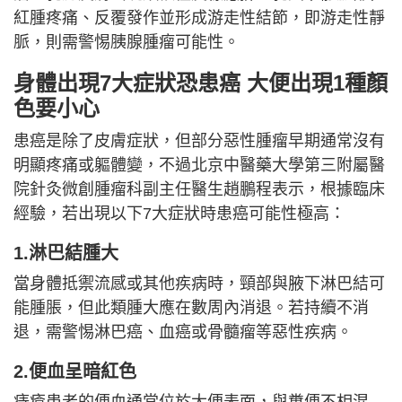
紅腫疼痛、反覆發作並形成游走性結節，即游走性靜
脈，則需警惕胰腺腫瘤可能性。
身體出現7大症狀恐患癌 大便出現1種顏
色要小心
患癌是除了皮膚症狀，但部分惡性腫瘤早期通常沒有
明顯疼痛或軀體變，不過北京中醫藥大學第三附屬醫
院針灸微創腫瘤科副主任醫生趙鵬程表示，根據臨床
經驗，若出現以下7大症狀時患癌可能性極高：
1.淋巴結腫大
當身體抵禦流感或其他疾病時，頸部與腋下淋巴結可
能腫脹，但此類腫大應在數周內消退。若持續不消
退，需警惕淋巴癌、血癌或骨髓瘤等惡性疾病。
2.便血呈暗紅色
痔瘡患者的便血通常位於大便表面，與糞便不相混