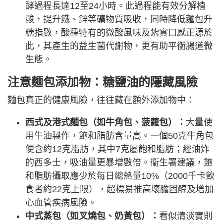
酵過程長達12至24小時。此過程能有效分解植
酸，提升鐵、鋅等礦物質吸收，同時降低麵包升
糖指數，酸種特有的微酸風味及紮實口感正源於
此，其產生的益生菌代謝物，更有助平衡腸道微
生態。
注意麵包添加物：糖鹽油的隱藏風險
麵包真正的健康風險，往往藏在額外添加物中：
西式及港式麵包（如牛角包、菠蘿包）​​：
大量使
用牛油製作，飽和脂肪含量高。一個50克牛角包
便含約12克脂肪，其中7克屬飽和脂肪；經油炸
的西多士，吸油量更暴增數倍。衞生署建議，飽
和脂肪攝取應少於每日總熱量10%（2000千卡飲
食者約22克上限），超標易推高壞膽固醇及增加
心血管疾病風險。
中式蒸包（如叉燒包、奶黃包）​​：
看似清淡實則