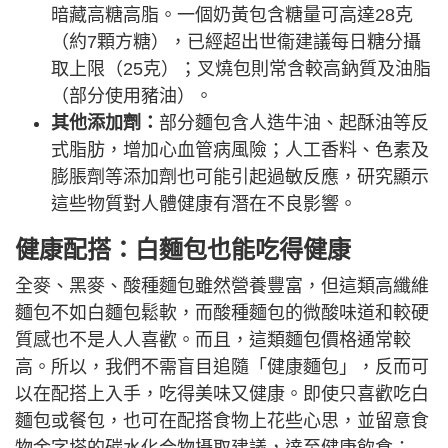
暗藏高糖高脂。一個奶黃包含糖量可高達28克
（約7顆方糖），已經超出世衞建議每日糖分攝
取上限（25克）；叉燒包則常含較高鈉質及油脂
（部分使用豬油）。
其他添加劑：
部分麵包含人造牛油、起酥油等反
式脂肪，增加心血管病風險；人工香料、色素及
膨脹劑等添加劑也可能引起過敏反應，研究顯示
這些物質對人體健康有潛在不良影響。
健康配搭：白麵包也能吃得健康
全麥、黑麥、酸種麵包雖然營養豐富，但這類高纖維
麵包不如白麵包鬆軟，而酸種麵包的微酸味道和較硬
質感也不是人人喜歡。而且，這類麵包價格通常較
高。所以，我們不需盲目追隨「健康麵包」，反而可
以在配搭上入手，吃得美味又健康。即使只喜歡吃白
麵包或餐包，也可在配搭食物上花些心思，並留意食