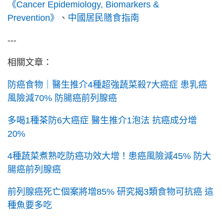
《Cancer Epidemiology, Biomarkers &
Prevention》
、
中國居民膳食指南
---
相關文章：
防癌食物｜醫生推介4種超強蔬菜殺7大癌症 患乳癌
風險減70% 防腸癌前列腺癌
多喝1種茶防6大癌症 醫生推介1泡法 抗癌成分增
20%
4種蔬菜煮熟吃防癌功效大增！患癌風險減45% 防大
腸癌前列腺癌
前列腺癌死亡個案將增85% 研究揭3類食物可抗癌 這
種魚要多吃