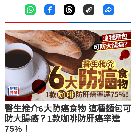
醫生推介6大防癌食物 這種麵包可
防大腸癌？1款咖啡防肝癌率達
75%！