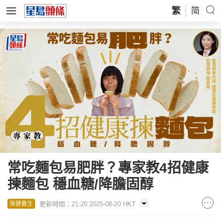
繁
简
常吃麵包易肥胖？專家教4招健康
揀麵包 穩血糖/降膽固醇
更新時間：21:20 2025-08-20 HKT
保健養生