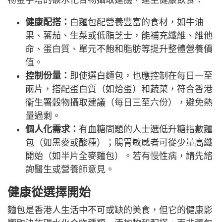
物金字塔的碳水化合物攝取建議，達至健康飲食：
健康配搭：
白麵包配營養豐富的食材，如牛油
果、蕃茄、生菜或低脂芝士，能補充纖維、維他
命、蛋白質、單元不飽和脂肪等提升整體營養價
值。
控制份量：
即使選白麵包，也應控制在每日一至
兩片，搭配蛋白質（如烚蛋）和蔬菜，符合香港
衞生署穀物攝取建議（每日三至六份），避免熱
量過剩。
個人化需求：
有血糖問題的人士選低升糖指數麵
包（如黑麥或酸種）；腸胃敏感者可從少量高纖
開始（如半片全麥麵包）。若有慢性病，請先諮
詢醫生或營養師意見。
健康從選擇開始
麵包是香港人生活中不可或缺的美食，但它的健康影