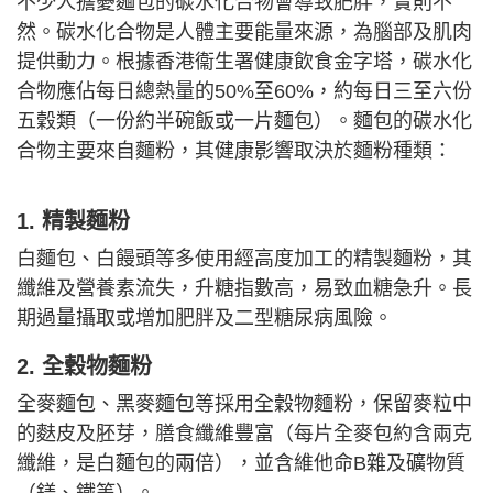
不少人擔憂麵包的碳水化合物會導致肥胖，實則不
然。碳水化合物是人體主要能量來源，為腦部及肌肉
提供動力。根據香港衞生署健康飲食金字塔，碳水化
合物應佔每日總熱量的50%至60%，約每日三至六份
五穀類（一份約半碗飯或一片麵包）。麵包的碳水化
合物主要來自麵粉，其健康影響取決於麵粉種類：
1. 精製麵粉
白麵包、白饅頭等多使用經高度加工的精製麵粉，其
纖維及營養素流失，升糖指數高，易致血糖急升。長
期過量攝取或增加肥胖及二型糖尿病風險。
2. 全穀物麵粉
全麥麵包、黑麥麵包等採用全穀物麵粉，保留麥粒中
的麩皮及胚芽，膳食纖維豐富（每片全麥包約含兩克
纖維，是白麵包的兩倍），並含維他命B雜及礦物質