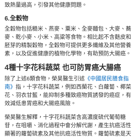
致熱量過高，引發其他健康問題。
6.全穀物
全穀物包括糙米、燕麥、粟米、全麥麵包、大麥、蕎
麥、乾小麥、小米、高粱等食物。相比起不含麩皮和
胚芽的精製穀物，全穀物可提供更多纖維及其他營養
素，以及促進健康的植物化學物，有助預防大腸癌。
4種十字花科蔬菜 也可防胃癌大腸癌
除了上述6類食物，榮昊醫生引述
《中國居民膳食指
南》
指，十字花科蔬菜，例如西蘭花、白蘿蔔、椰菜
花、羽衣甘藍，能抑制多種致癌物質誘發的癌症，有
效減低患胃癌和大腸癌風險。
榮昊醫生解釋，十字花科蔬菜含高濃度硫代葡萄糖
苷，在咀嚼、消化過程中會分解代謝，產生抗癌活性
顯著的蘿蔔硫素及其他抗癌活性物質。蘿蔔硫素是天