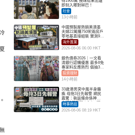
得1900萬 攪珠結果出爐
即刻入嚟對冧巴！
社會
13小時前
中國預製屋熱銷美澳墨
夫婦22萬購750呎兩房戶
冷
零地基直接組裝 實測9個
月激讚
海外置業
2026-08-06 06:00 HKT
夏
銀色債券2026｜一文看
清銀行認購優惠 最多8免
專家料反應熱烈 倡抽30
手
投資理財
14小時前
33歲港男突中風半身癱
瘓 母拖3日先報警 網民
震驚：執返條命係神蹟
。
自爆2個惡習｜Juicy叮
時事熱話
2026-08-06 08:19 HKT
無