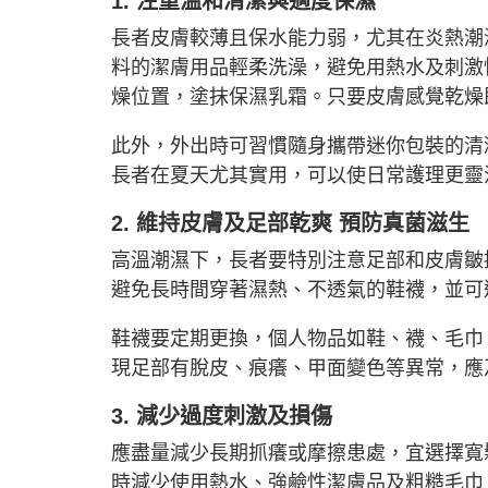
1. 注重溫和清潔與適度保濕
長者皮膚較薄且保水能力弱，尤其在炎熱潮
料的潔膚用品輕柔洗澡，避免用熱水及刺激
燥位置，塗抹保濕乳霜。只要皮膚感覺乾燥
此外，外出時可習慣隨身攜帶迷你包裝的清
長者在夏天尤其實用，可以使日常護理更靈
2. 維持皮膚及足部乾爽 預防真菌滋生
高溫潮濕下，長者要特別注意足部和皮膚皺
避免長時間穿著濕熱、不透氣的鞋襪，並可
鞋襪要定期更換，個人物品如鞋、襪、毛巾
現足部有脫皮、痕癢、甲面變色等異常，應
3. 減少過度刺激及損傷
應盡量減少長期抓癢或摩擦患處，宜選擇寬
時減少使用熱水、強鹼性潔膚品及粗糙毛巾