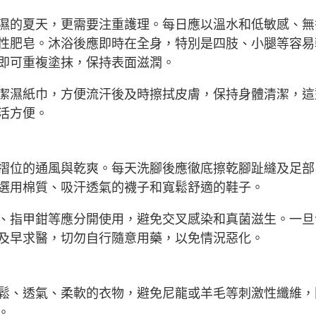
濕的夏天，更需要注重護理。每日應以溫水和低敏感、無
性肥皂。沐浴後應即時在全身，特別是四肢、小腿等容易
即可重複塗抹，保持表面滋潤。
潔濕紙巾，方便流汗後及時擦拭皮膚，保持身體清潔，這
活方便。
摺位的通風與乾爽。每天洗腳後應徹底擦乾腳趾縫及足部
選用棉質、吸汗透氣的襪子和寬鬆舒適的鞋子。
、指甲鉗等應分開使用，避免交叉感染和真菌滋生。一旦
及早求醫，切勿自行隨意用藥，以免情況惡化。
鬆、透氣、柔軟的衣物，避免尼龍或羊毛等刺激性纖維，
。