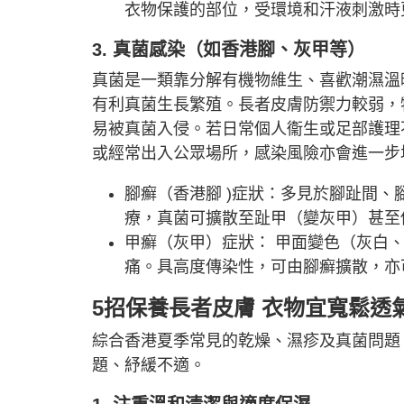
衣物保護的部位，受環境和汗液刺激時
3. 真菌感染（如香港腳、灰甲等）
真菌是一類靠分解有機物維生、喜歡潮濕溫
有利真菌生長繁殖。長者皮膚防禦力較弱，
易被真菌入侵。若日常個人衞生或足部護理
或經常出入公眾場所，感染風險亦會進一步
腳癬（香港腳 )症狀：多見於腳趾間
療，真菌可擴散至趾甲（變灰甲）甚至
甲癬（灰甲）症狀： 甲面變色（灰白
痛。具高度傳染性，可由腳癬擴散，亦
5招保養長者皮膚 衣物宜寬鬆透
綜合香港夏季常見的乾燥、濕疹及真菌問題
題、紓緩不適。