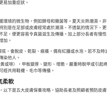
更易加重症狀。
暖環境的微生物，例如酵母和黴菌等。夏天炎熱潮濕，非
特別是在足部或皮膚經常處於潮濕、不透氣的情況下，更
不足，便更容易令真菌滋生及傳播。加上部分長者有慢性
增加。
、腳底，會脫皮、乾裂、痕癢，偶有紅腫或水泡。若不及時
傳染他人。
、黃或啡），甲板變厚、變形、增脆，嚴重時脫甲或引起
可經共用鞋襪、毛巾等傳播。
氣柔軟
，以下是五大皮膚保養攻略，協助長者及照顧者預防皮膚