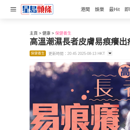
港聞
娛樂
最Hit
即
主頁
健康
保健養生
高溫潮濕長者皮膚易痕癢出疹
更新時間：20:45 2025-08-13 HKT
保健養生