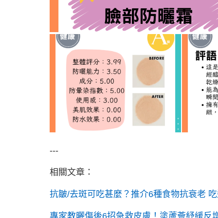
---
相關文章：
抗皺/去斑可吃甚麼？推介6種食物抗衰老 吃
專家教曬傷後6招急救皮膚！塗蘆薈紓緩反