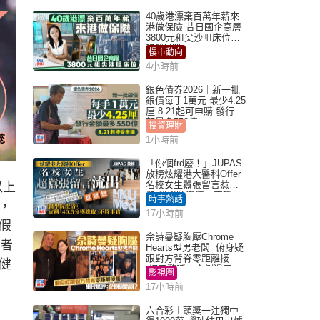
40歲港漂棄百萬年薪來
港做保險 昔日國企高層
3800元租尖沙咀床位｜
租盤Million
樓市動向
4小時前
銀色債券2026｜新一批
銀債每手1萬元 最少4.25
厘 8.21起可申購 發行金
額最多550億
投資理財
1小時前
「你個frd廢！」JUPAS
放榜炫耀港大醫科Offer
名校女生囂張留言惹眾
以上
怒 醫學院澄清：宣稱
時事熱話
，
「40.5分獲錄取」不符事
17小時前
實｜Juicy叮
假
佘詩曼疑胸壓Chrome
長者
Hearts型男老闆 俯身疑
跟對方背脊零距離接觸
健
網民驚呼：企側邊唔
影視圈
得？
17小時前
六合彩︱頭獎一注獨中