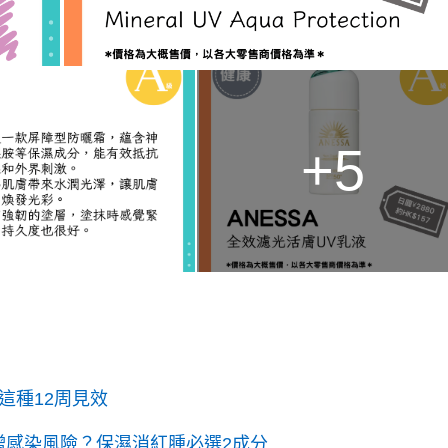
+5
這種12周見效
增感染風險？保濕消紅腫必選2成分