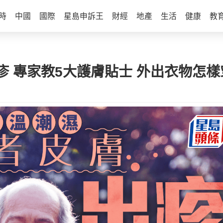
時
中國
國際
星島申訴王
財經
地產
生活
健康
教
 專家教5大護膚貼士 外出衣物怎樣