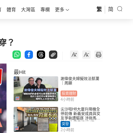
繁
简
育
體育
大灣區
專欄
更多
穿？
最Hit
謝偉俊夫婦擬效法蔡瀾
｜周顯
投資理財
4小時前
尖沙咀H8大廈升降機全
停前傳 新義安成員與女
友爭執遭驅逐 涉拖馬刑
毀被捕 警另通緝4男
突發
2小時前