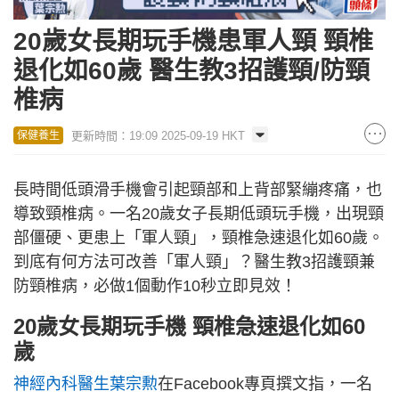
20歲女長期玩手機患軍人頸 頸椎
退化如60歲 醫生教3招護頸/防頸
椎病
更新時間：19:09 2025-09-19 HKT
保健養生
長時間低頭滑手機會引起頸部和上背部緊繃疼痛，也
導致頸椎病。一名20歲女子長期低頭玩手機，出現頸
部僵硬、更患上「軍人頸」，頸椎急速退化如60歲。
到底有何方法可改善「軍人頸」？醫生教3招護頸兼
防頸椎病，必做1個動作10秒立即見效！
20歲女長期玩手機 頸椎急速退化如60
歲
神經內科醫生葉宗勲
在Facebook專頁撰文指，一名