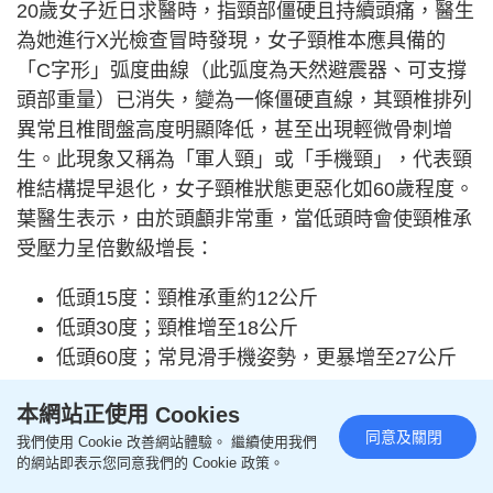
20歲女子近日求醫時，指頸部僵硬且持續頭痛，醫生
為她進行X光檢查冒時發現，女子頸椎本應具備的
「C字形」弧度曲線（此弧度為天然避震器、可支撐
頭部重量）已消失，變為一條僵硬直線，其頸椎排列
異常且椎間盤高度明顯降低，甚至出現輕微骨刺增
生。此現象又稱為「軍人頸」或「手機頸」，代表頸
椎結構提早退化，女子頸椎狀態更惡化如60歲程度。
葉醫生表示，由於頭顱非常重，當低頭時會使頸椎承
受壓力呈倍數級增長：
低頭15度：頸椎承重約12公斤
低頭30度；頸椎增至18公斤
低頭60度；常見滑手機姿勢，更暴增至27公斤
他坦言，這相當於頸部長時間懸掛一顆沉重的保齡
本網站正使用 Cookies
球。日積月累下，頸部肌肉與韌帶不堪負荷，椎間盤
同意及關閉
我們使用 Cookie 改善網站體驗。 繼續使用我們
的網站即表示您同意我們的 Cookie 政策。
逐漸受壓損毀，最終導致整個頸椎結構變形與提早退