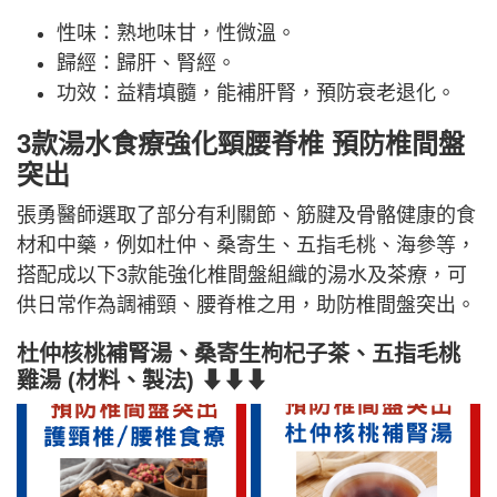
性味：熟地味甘，性微溫。
歸經：歸肝、腎經。
功效：益精填髓，能補肝腎，預防衰老退化。
3款湯水食療強化頸腰脊椎 預防椎間盤
突出
張勇醫師選取了部分有利關節、筋腱及骨骼健康的食
材和中藥，例如杜仲、桑寄生、五指毛桃、海參等，
搭配成以下3款能強化椎間盤組織的湯水及茶療，可
供日常作為調補頸、腰脊椎之用，助防椎間盤突出。
杜仲核桃補腎湯、桑寄生枸杞子茶、五指毛桃
雞湯 (材料、製法) ⬇⬇⬇