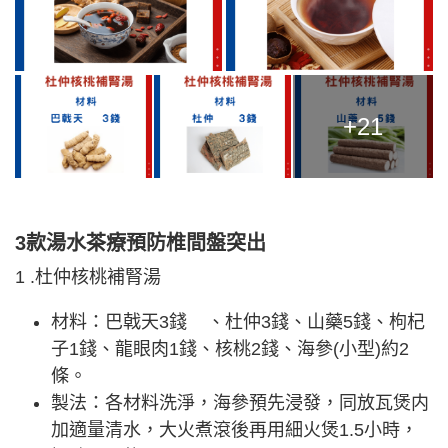
+21
3款湯水茶療預防椎間盤突出
1 .杜仲核桃補腎湯
材料：巴戟天3錢 、杜仲3錢、山藥5錢、枸杞
子1錢、龍眼肉1錢、核桃2錢、海參(小型)約2
條。
製法：各材料洗淨，海參預先浸發，同放瓦煲内
加適量清水，大火煮滾後再用細火煲1.5小時，