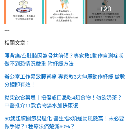
+20
---
相關文章：
腰背痛/凸肚腩因為骨盆前傾？專家教1動作自測症狀
做不到恐情況嚴重 附紓緩方法
辦公室工作易致腰背痛 專家教3大伸展動作紓緩 做數
分鐘即有效！
拗柴飲食禁忌｜扭傷戒口忌吃4類食物！勿飲奶茶？
中醫推介11款食物湯水加快康復
50歲起膝關節易退化 醫生指3類運動風險高！未必要
做手術？1種療法痛楚減60%？