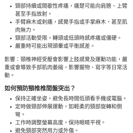
頸部持續或間歇性疼痛，痛楚可能向肩膀、上臂
甚至手指放射。
手臂麻木或刺痛，感覺手指或手掌麻木，甚至肌
肉無力。
頸部活動受限，轉頭或低頭時感疼痛或僵硬。
嚴重時可能出現頭暈或平衡感差。
影響：頸椎神經受壓會影響上肢感覺及運動功能，嚴
重或會導致手部肌肉萎縮，影響握物、寫字等日常活
動。
如何預防頸椎椎間盤突出？
保持正確坐姿，避免長時間低頭看手機或電腦。
定時做頸部伸展運動，如輕柔的頸部旋轉和側
彎。
工作時調整螢幕高度，保持眼睛平視。
避免頸部突然用力或外傷。