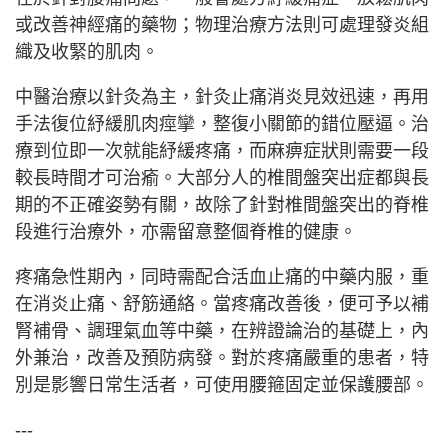
或改善神經痛的藥物；物理治療方法則可處理發炎組
織及收緊的肌肉。
中醫治療以針灸為主，針灸止痛消炎見效迅速，再用
手法復位紓緩肌肉痙攣，整復小關節的錯位壓逼。治
療到位即一次就能紓緩疼痛，而麻痹症狀則需要一段
較長時間才可治瘉。大部分人的椎間盤突出症都與長
期的不正確姿勢有關，故除了針對椎間盤突出的脊椎
段進行治療外，亦需留意整個脊椎的健康。
疼痛急性期內，同時需配合活血止痛的中藥内服，重
在消炎止痛、舒筋通絡。當疼痛改善後，便可予以補
腎補骨、調理氣血等中藥，在辨證論治的基礎上，內
外兼治，改善及預防病發。對於疼痛嚴重的患者，特
別是影響日常生活者，可使用腰箍固定並保護腰部。
---