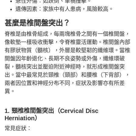
急性外傷：如跌倒、車禍撞擊。
遺傳因素：家族中有人患病，風險較高。
甚麼是椎間盤突出？
脊椎是由椎骨組成，每兩塊椎骨之間有一個椎間盤，
像軟墊一樣吸收衝擊，令脊椎靈活運動。椎間盤內部
有膠狀物質（髓核），外層是較堅韌的纖維環。當椎
間盤因年齡退化、長期不良姿勢或外傷，纖維環破
裂，髓核突出並壓迫附近神經時，就形成椎間盤突
出。當中最常見於頸椎（頸部）和腰椎（下背部），
兩者因位置和神經分布不同，症狀及影響亦有所差
異。
1. 頸椎椎間盤突出（Cervical Disc
Herniation）
常見症狀：