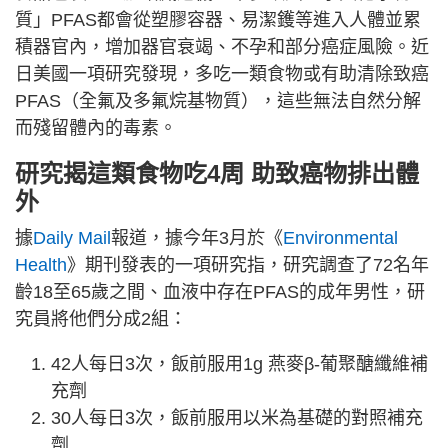
質」PFAS都會從塑膠容器、易潔鑊等進入人體並累
積器官內，增加器官衰竭、不孕和部分癌症風險。近
日美國一項研究發現，多吃一類食物或有助清除致癌
PFAS（全氟及多氟烷基物質），這些無法自然分解
而殘留體內的毒素。
研究揭這類食物吃4周 助致癌物排出體
外
據
Daily Mail
報道，據今年3月於《
Environmental
Health
》期刊發表的一項研究指，研究調查了72名年
齡18至65歲之間、血液中存在PFAS的成年男性，研
究員將他們分成2組：
42人每日3次，飯前服用1g 燕麥β-葡聚醣纖維補
充劑
30人每日3次，飯前服用以米為基礎的對照補充
劑