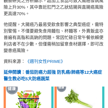
觀察研究之分析顯示，超加工食品可致大腸癌發病風
險上升30%，其中靠近肛門之乙狀結腸與直腸癌風險
更高達70%。
他提醒，大腸癌乃最易受飲食影響之典型癌症，需特
別警惕。不僅要避免食用麵包、杯麵等，外賣飯盒亦
普遍有高脂和高鈉的問題。常因忙碌日常午餐依賴便
利店者不在少數，但僅需稍加留意食材選擇，即可改
變患癌風險。
資料來源：
《週刊女性PRIME》
延伸閱讀：番茄防癌力超強 防乳癌/肺癌等12大癌症
醫生教必吃5大防癌蔬菜