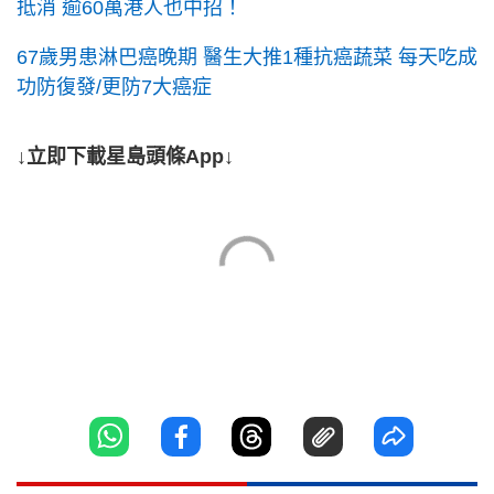
抵消 逾60萬港人也中招！
67歲男患淋巴癌晚期 醫生大推1種抗癌蔬菜 每天吃成
功防復發/更防7大癌症
↓立即下載星島頭條App↓