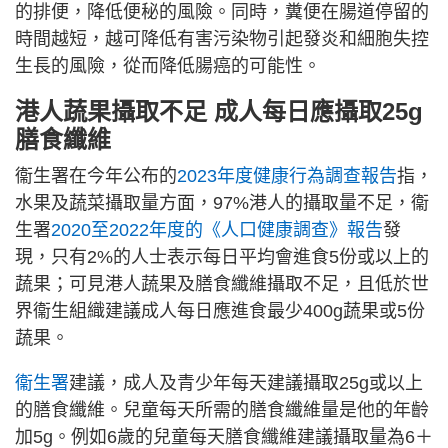
的排便，降低便秘的風險。同時，糞便在腸道停留的
時間越短，越可降低有害污染物引起發炎和細胞失控
生長的風險，從而降低腸癌的可能性。
港人蔬果攝取不足
成人每日應攝取25g
膳食纖維
衞生署在今年公布的
2023年度
健康行為調查報告
指，
水果及蔬菜攝取量方面，97%港人的攝取量不足，衞
生署
2020至2022年度的《人口健康調查》報告
發
現，只有2%的人士表示每日平均會進食5份或以上的
蔬果；可見港人蔬果及膳食纖維攝取不足，且低於世
界衞生組織建議成人每日應進食最少400g蔬果或5份
蔬果。
衞生署
建議，成人及青少年每天建議攝取25g或以上
的膳食纖維。兒童每天所需的膳食纖維量是他的年齡
加5g。例如6歲的兒童每天膳食纖維建議攝取量為6＋