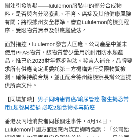
關注引發質疑——lululemon服裝中的部分合成物
料，是否與內分泌紊亂、不育、癌症及其他健康風險
有關；將根據州安全標準，審查Lululemon的檢測程
序、受限物質清單及供應鏈做法。
面對指控，lululemon發言人回應，公司產品中並未
使用PFAS物質，該物質曾少量用於耐用防水類產
品，惟已於2023財年逐步淘汰。發言人補充，品牌要
求所有供應商定期委託第三方機構進行受限物質檢
測，確保持續合規，並正配合德州總檢察長辦公室提
供所需文件。
【同場加映】
男子同時患腎癌/輸尿管癌 醫生揭恐常
用1類餐具惹禍 必吃2類食物排毒防癌
香港及內地消費者同樣關注事件，4月14日，
Lululemon中國方面回應內媒查詢時強調：「公司始