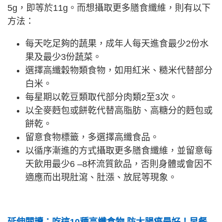
5g，即等於11g。而想攝取更多膳食纖維，則有以下
方法：
每天吃足夠的蔬果，成年人每天進食最少2份水
果及最少3份蔬菜。
選擇高纖穀物類食物，如用紅米、糙米代替部分
白米。
每星期以乾豆類取代部分肉類2至3次。
以全麥麪包或餅乾代替高脂肪、高糖分的麪包或
餅乾。
留意食物標籤，多選擇高纖食品。
以循序漸進的方式攝取更多膳食纖維，並留意每
天飲用最少6 –8杯流質飲品，否則身體或會因不
適應而出現肚瀉、肚漲、放屁等現象。
延伸閱讀：吃這10種高纖食物 防大腸癌最好！早餐