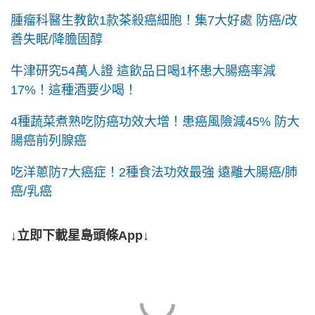
腫瘤科醫生教飲1款茶殺癌細胞！集7大好處 防癌/改
善失眠/降膽固醇
牛津研究54萬人證 這飲品日喝1杯患大腸癌率減
17%！這種酒要少喝！
4種蔬菜煮熟吃防癌功效大增！患癌風險減45% 防大
腸癌前列腺癌
吃洋蔥防7大癌症！2種食法功效最強 遠離大腸癌/肺
癌/乳癌
↓立即下載星島頭條App↓