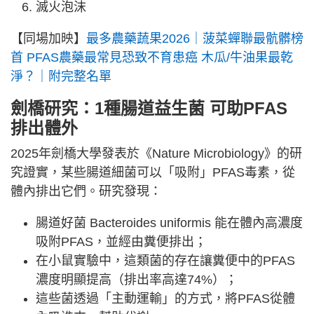
滅火泡沫
【同場加映】
最多農藥蔬果2026｜菠菜蟬聯最骯髒榜
首 PFAS農藥最常見恐致不育患癌 木瓜/牛油果最乾
淨？｜附完整名單
劍橋
研究：1種腸道益生菌 可助PFAS
排出體外
2025年劍橋大學發表於《Nature Microbiology》的研
究證實，某些腸道細菌可以「吸附」PFAS毒素，從
體內排出它們。研究發現：
腸道好菌 Bacteroides uniformis 能在體內高濃度
吸附PFAS，並經由糞便排出；
在小鼠實驗中，這類菌的存在讓糞便中的PFAS
濃度明顯提高（排出率高達74%）；
這些菌透過「主動運輸」的方式，將PFAS從體