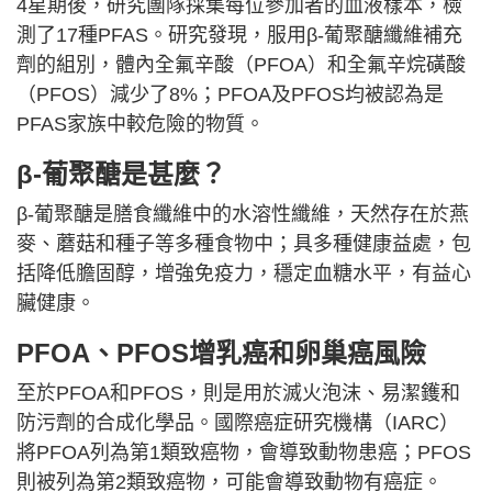
4星期後，研究團隊採集每位參加者的血液樣本，檢
測了17種PFAS。研究發現，服用β-葡聚醣纖維補充
劑的組別，體內全氟辛酸（PFOA）和全氟辛烷磺酸
（PFOS）減少了8%；PFOA及PFOS均被認為是
PFAS家族中較危險的物質。
β-葡聚醣是甚麼？
β-葡聚醣是膳食纖維中的水溶性纖維，天然存在於燕
麥、蘑菇和種子等多種食物中；具多種健康益處，包
括降低膽固醇，增強免疫力，穩定血糖水平，有益心
臟健康。
PFOA、PFOS增乳癌和卵巢癌風險
至於PFOA和PFOS，則是用於滅火泡沫、易潔鑊和
防污劑的合成化學品。國際癌症研究機構（IARC）
將PFOA列為第1類致癌物，會導致動物患癌；PFOS
則被列為第2類致癌物，可能會導致動物有癌症。