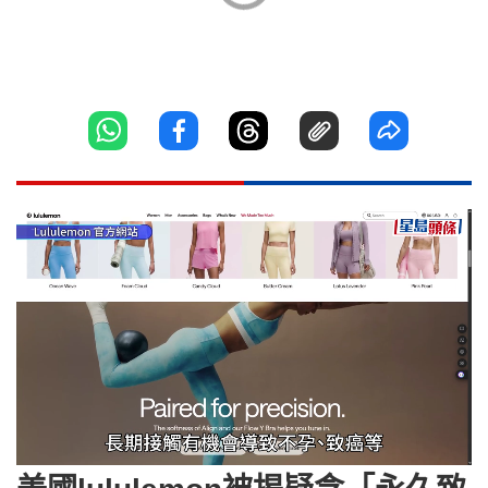
Loaded
:
Unmute
59.86%