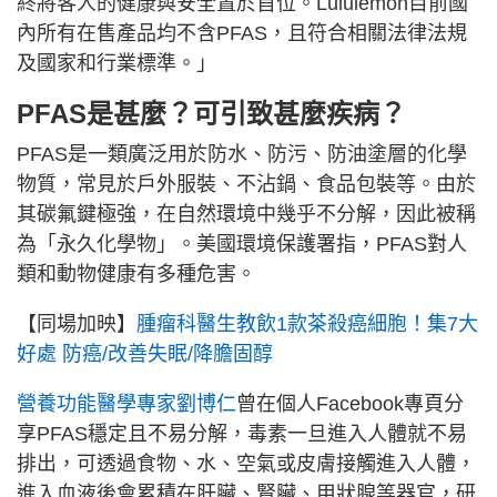
終將客人的健康與安全置於首位。Lululemon目前國
內所有在售產品均不含PFAS，且符合相關法律法規
及國家和行業標準。」
PFAS是甚麼？可引致甚麼疾病？
PFAS是一類廣泛用於防水、防污、防油塗層的化學
物質，常見於戶外服裝、不沾鍋、食品包裝等。由於
其碳氟鍵極強，在自然環境中幾乎不分解，因此被稱
為「永久化學物」。美國環境保護署指，PFAS對人
類和動物健康有多種危害。
【同場加映】
腫瘤科醫生教飲1款茶殺癌細胞！集7大
好處 防癌/改善失眠/降膽固醇
營養功能醫學專家劉博仁
曾在個人Facebook專頁分
享PFAS穩定且不易分解，毒素一旦進入人體就不易
排出，可透過食物、水、空氣或皮膚接觸進入人體，
進入血液後會累積在肝臟、腎臟、甲狀腺等器官，研