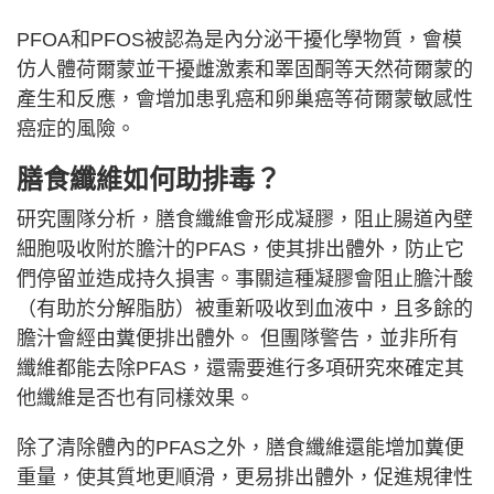
PFOA和PFOS被認為是內分泌干擾化學物質，會模
仿人體荷爾蒙並干擾雌激素和睪固酮等天然荷爾蒙的
產生和反應，會增加患乳癌和卵巢癌等荷爾蒙敏感性
癌症的風險。
膳食纖維如何助排毒？
研究團隊分析，膳食纖維會形成凝膠，阻止腸道內壁
細胞吸收附於膽汁的PFAS，使其排出體外，防止它
們停留並造成持久損害。事關這種凝膠會阻止膽汁酸
（有助於分解脂肪）被重新吸收到血液中，且多餘的
膽汁會經由糞便排出體外。 但團隊警告，並非所有
纖維都能去除PFAS，還需要進行多項研究來確定其
他纖維是否也有同樣效果。
除了清除體內的PFAS之外，膳食纖維還能增加糞便
重量，使其質地更順滑，更易排出體外，促進規律性