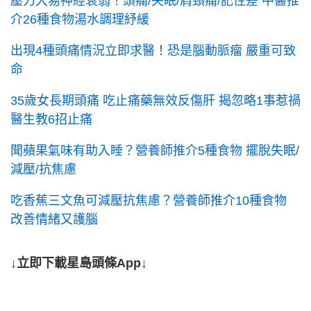
壓力大易神經衰弱！頭痛/失眠/肩頸痛/記性差 中醫推
介26種食物湯水調理紓緩
出現4種頭痛情況立即求醫！恐是腦動脈瘤 嚴重可致
命
35歲女長期頭痛 吃止痛藥無效反傷肝 揭忽略1事惹禍
醫生教6招止痛
聞蘋果氣味有助入睡？營養師推介5種食物 擺脫失眠/
減壓/抗焦慮
吃香蕉三文魚可減壓抗焦慮？營養師推介10種食物
改善情緒又護腦
↓立即下載星島頭條App↓