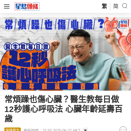
繁
简
常煩躁也傷心臟？醫生教每日做
12秒護心呼吸法 心臟年齡延壽百
歲
更新時間：15:50 2025-06-22 HKT
保健養生