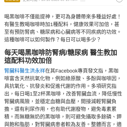
喝黑咖啡不僅能提神，更可為身體帶來多種益好處！
有醫生教喝咖啡時加1種配料，健康效果可加倍，甚
至有預防腎病、糖尿病和心臟病等不同疾病的功效。
這種咖啡可以如何製作？每日可以喝多少？
每天喝黑咖啡防腎病/糖尿病 醫生教加
這配料功效加倍
腎臟科醫生洪永祥
在其Facebook專頁發文指，黑咖
啡富含天然抗氧化物，例如綠原酸、多酚與咖啡因，
具抗氧化、抗發炎和促進代謝的作用。多項研究指
出，每日喝1至2杯黑咖啡，改善腎臟血流，降低慢性
腎臟病風險，並穩定血糖與血壓，間接減輕腎臟負
擔。還有利尿作用，也有助代謝廢物，避免毒素累
積。而無糖無奶的黑咖啡，則可避免攝取多餘磷、鉀
與飽和脂肪，對腎臟病患者較為友善。整體而言，適