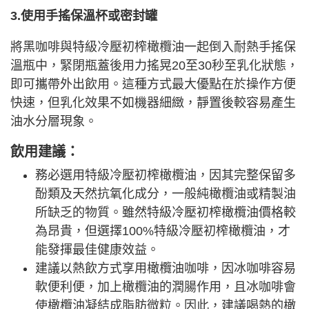
3.使用手搖保溫杯或密封罐
將黑咖啡與特級冷壓初榨橄欖油一起倒入耐熱手搖保
溫瓶中，緊閉瓶蓋後用力搖晃20至30秒至乳化狀態，
即可攜帶外出飲用。這種方式最大優點在於操作方便
快速，但乳化效果不如機器細緻，靜置後較容易產生
油水分層現象。
飲用建議：
務必選用特級冷壓初榨橄欖油，因其完整保留多
酚類及天然抗氧化成分，一般純橄欖油或精製油
所缺乏的物質。雖然特級冷壓初榨橄欖油價格較
為昂貴，但選擇100%特級冷壓初榨橄欖油，才
能發揮最佳健康效益。
建議以熱飲方式享用橄欖油咖啡，因冰咖啡容易
軟便利便，加上橄欖油的潤腸作用，且冰咖啡會
使橄欖油凝結成脂肪微粒。因此，建議喝熱的橄