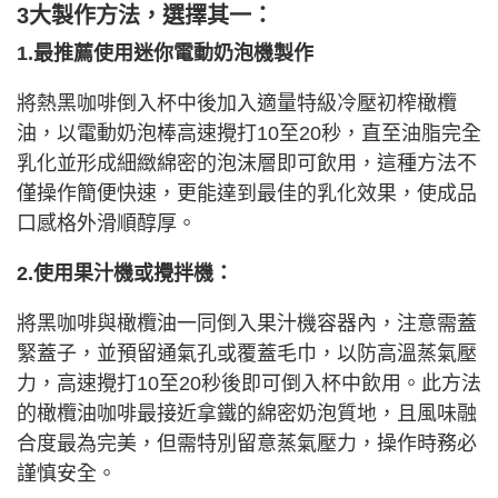
3大製作方法，選擇其一：
1.最推薦使用迷你電動奶泡機製作
將熱黑咖啡倒入杯中後加入適量特級冷壓初榨橄欖
油，以電動奶泡棒高速攪打10至20秒，直至油脂完全
乳化並形成細緻綿密的泡沫層即可飲用，這種方法不
僅操作簡便快速，更能達到最佳的乳化效果，使成品
口感格外滑順醇厚。
2.使用果汁機或攪拌機：
將黑咖啡與橄欖油一同倒入果汁機容器內，注意需蓋
緊蓋子，並預留通氣孔或覆蓋毛巾，以防高溫蒸氣壓
力，高速攪打10至20秒後即可倒入杯中飲用。此方法
的橄欖油咖啡最接近拿鐵的綿密奶泡質地，且風味融
合度最為完美，但需特別留意蒸氣壓力，操作時務必
謹慎安全。