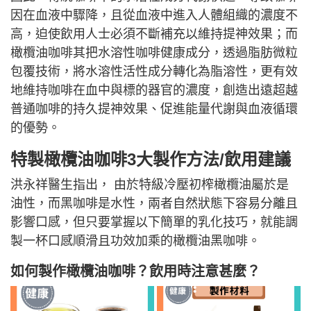
因在血液中驟降，且從血液中進入人體組織的濃度不
高，迫使飲用人士必須不斷補充以維持提神效果；而
橄欖油咖啡其把水溶性咖啡健康成分，透過脂肪微粒
包覆技術，將水溶性活性成分轉化為脂溶性，更有效
地維持咖啡在血中與標的器官的濃度，創造出遠超越
普通咖啡的持久提神效果、促進能量代謝與血液循環
的優勢。
特製橄欖油咖啡3大製作方法/飲用建議
洪永祥醫生指出， 由於特級冷壓初榨橄欖油屬於是
油性，而黑咖啡是水性，兩者自然狀態下容易分離且
影響口感，但只要掌握以下簡單的乳化技巧，就能調
製一杯口感順滑且功效加乘的橄欖油黑咖啡。
如何製作橄欖油咖啡？飲用時注意甚麼？