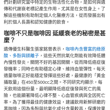
們計劃研究當中特定的生物活性化合物，是如何與遺
傳和代謝衰老標記產生作用，尤其是在女性身上。了
解這些機制有助制定個人化醫療方法，從而發展出有
利於個人長壽和認知健康的飲食。
咖啡不只是咖啡因 延緩衰老的秘密是甚
麼？
遺傳優生科醫生張家銘曾表示，
咖啡內含豐富的綠原
酸、多酚與鎂離子
，這些天然抗氧化劑能有效降低體
內慢性發炎，關閉不好的基因開關，從而降低癌症復
發機率；同時也有助穩定心律、維持血管彈性。每天
適量咖啡正好能穩定發揮這些好處，最健康的「黃金
攝取量」在450至500cc之間。不同研究均顯示，每
天飲用這個份量，最明顯降低癌症復發與死亡的風
險，也能顯著降低心律不整、心血管疾病與全因死亡
率。為了獲得最佳的健康效益，建議飲用新鮮研磨的
黑咖啡，因為多酚與抗氧化成分含量較高，保護效果