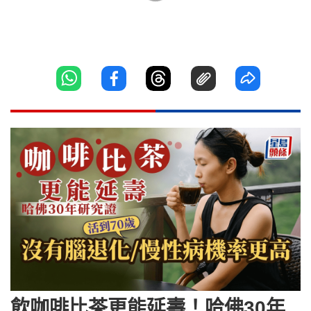
飲咖啡比茶更能延壽！哈佛30年