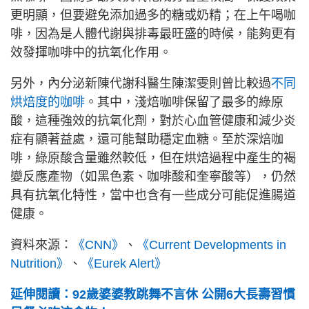
更明顯，但要避免添加過多的糖或奶精；在上午喝咖
啡，因為是人體代謝與排毒最旺盛的時候，能夠更有
效發揮咖啡中的抗氧化作用。
另外，內分泌新陳代謝科醫生陳潔雯則曾比較過
不同
烘焙度的咖啡
。其中，淺焙咖啡保留了最多的綠原
酸，這種強效的抗氧化劑，對於心血管健康和減少炎
症有顯著益處，還可能幫助穩定血糖。至於深焙咖
啡，綠原酸含量雖然較低，但在烘焙過程中產生的褐
變反應產物（如黑色素、咖啡酸和奎寧酸等），仍然
具有抗氧化特性，當中也含有一些成分可能促進腸道
健康。
資料來源：
《CNN》
、
《Current Developments in
Nutrition》
、
《Eurek Alert》
延伸閱讀：92歲婆婆教跳舞不言休 公開6大長壽習慣