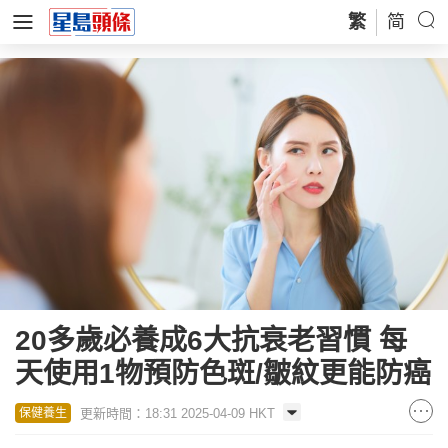
繁
简
20多歲必養成6大抗衰老習慣 每
天使用1物預防色斑/皺紋更能防癌
更新時間：18:31 2025-04-09 HKT
保健養生