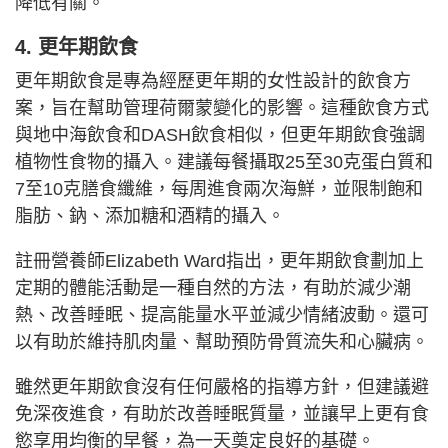
降低有關。
4. 更年期飲食
更年期飲食是專為經歷更年期的女性設計的飲食方
案，旨在幫助管理荷爾蒙變化的影響。這種飲食方式
與地中海飲食和DASH飲食相似，但更年期飲食強調
植物性食物的攝入。建議每餐攝取25至30克蛋白質和
7至10克膳食纖維，每周進食兩次海鮮，並限制飽和
脂肪、鈉、添加糖和酒精的攝入。
註冊營養師Elizabeth Ward指出，更年期飲食劃加上
定期的體能活動是一種自然的方法，有助於減少潮
熱、改善睡眠、提高能量水平並減少情緒波動。還可
以有助於維持肌肉量、幫助預防骨質流失和心臟病。
雖然更年期飲食沒有任何嚴格的指導方針，但建議避
免深夜進食，有助於改善睡眠質量，並讓早上更有食
慾享用均衡的早餐，為一天奠定良好的基礎。