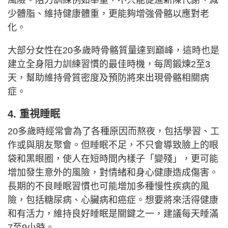
風險。阻力訓練例如舉重，不只能促進新陳代謝、減
少體脂、維持健康體重，更能夠增強骨骼以應對老
化。
大部分女性在20多歲時骨骼質量達到巔峰，這時也是
建立全身阻力訓練習慣的最佳時機，每周鍛煉2至3
天，幫助維持骨質密度及預防將來出現骨骼相關病
症。
4. 重視睡眠
20多歲時經常會為了各種原因而熬夜，包括學習、工
作或與朋友聚會。但睡眠不足，不只會導致臉上的眼
袋和黑眼圈，使人在短時間內樣子「變殘」，更可能
增加發生意外的風險，對情緒和身心健康造成傷害。
長期的不良睡眠習慣也可能增加多種慢性疾病的風
險，包括糖尿病、心臟病和癌症。想要將來活得健康
和有活力，維持良好睡眠是關鍵之一，建議每天睡滿
7至9小時。