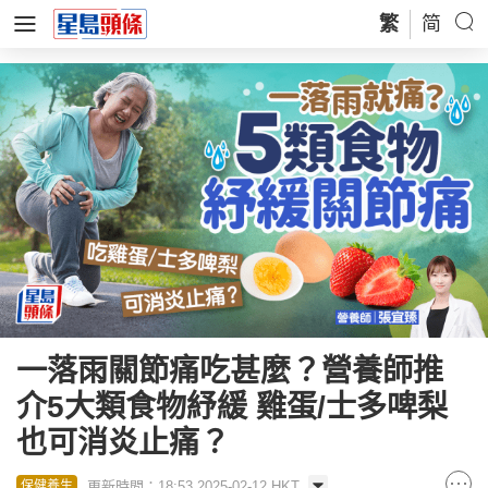
繁
简
一落雨關節痛吃甚麼？營養師推
介5大類食物紓緩 雞蛋/士多啤梨
也可消炎止痛？
更新時間：18:53 2025-02-12 HKT
保健養生