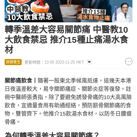
轉季溫差大容易關節痛 中醫教10
大飲食禁忌 推介15種止痛湯水食
材
更新時間：13:00 2023-11-25 HKT
保健養生
關節痛飲食丨
隨著一股東北季候風抵達，這幾天本港
日夜溫差較大，易令關節痛症、關節炎症等復發。註
冊中醫師張勇指，除了要避免誘發骨痛的10大高風險
飲食，宜適量食用有助通經絡，預防筋骨關節痛的食
物，雙管齊下。他推介15款湯水食材，以防冬日腰痠
骨痛。
為何轉季溫差大容易關節痛？