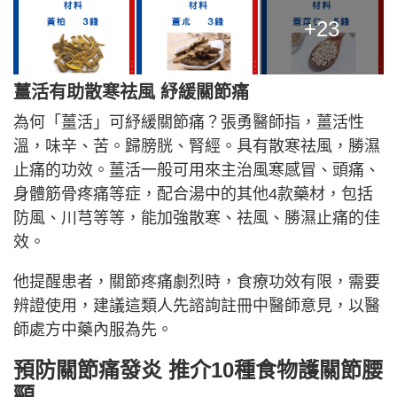
+23
薑活
有助散寒祛風 紓緩關節痛
為何「薑活」可紓緩關節痛？張勇醫師指，薑活性
溫，味辛、苦。歸膀胱、腎經。具有散寒祛風，勝濕
止痛的功效。薑活一般可用來主治風寒感冒、頭痛、
身體筋骨疼痛等症，配合湯中的其他4款藥材，包括
防風、川芎等等，能加強散寒、祛風、勝濕止痛的佳
效。
他提醒患者，關節疼痛劇烈時，食療功效有限，需要
辨證使用，建議這類人先諮詢註冊中醫師意見，以醫
師處方中藥內服為先。
預防關節痛發炎 推介10種食物護關節腰
頸