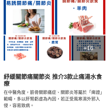
+16
紓緩關節痛關節炎 推介3款止痛湯水食
療
在中醫角度，筋骨關節痛症、關節炎等屬於「痺證」
範疇，多以肝腎虧虛為內因，若正受風寒濕外邪入
侵，容易致病。