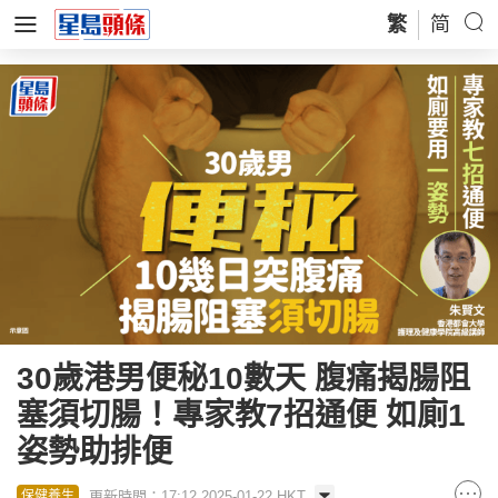
繁
简
30歲港男便秘10數天 腹痛揭腸阻
塞須切腸！專家教7招通便 如廁1
姿勢助排便
更新時間：17:12 2025-01-22 HKT
保健養生