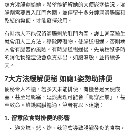
處方灌腸劑給她，希望能舒解她的大便嵌塞情況。灌
腸劑需要直入肛門內圍，並停留十多分鐘潤滑腸臟和
乾結的糞便，才能發揮效用。
有時病人不能保留灌腸劑於肛門內圍，護士甚至醫生
就會用人工方法，移除障礙物，使腸道暢通，否則病
人會有腸塞的風險。有時腸道暢通後，先前積聚多時
的消化物殘渣便會魚貫排出，如腹瀉般，並持續多
天。
7大方法緩解便秘 如廁1姿勢助排便
便秘令人不適，若多天未能排便，有機會是大便嵌
塞，甚至是腸塞，延誤處理可能會「腸穿肚爛」，甚
至致命。維護腸臟暢通，筆者有以下建議：
1. 留意飲食對排便的影響
避免燒、烤、炸、辣等會導致腸臟發炎的食物，