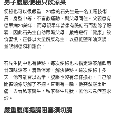
男子腹脹便秘只飲涼茶
便秘也可以很嚴重。30歲的石先生是一名工程技術
員，身型中等，不喜歡運動，與父母同住。父親患有
糖尿病20餘年，而母親早年曾患有膽結石而割除了膽
囊，因此石先生自幼跟隨父母，嚴格遵行「健康」飲
食習慣，正餐以大量蔬菜為主，以極低鹽和油烹調，
並限制糖類和甜食。
石先生間中也有便秘，每次便秘也去指定涼茶舖飲用
廿四味涼茶，清熱消滯，解決便秘。這次便秘十多
天，他可能習以為常，腹脹也沒有怎樣擔心，自己解
開褲頭像舒解了不適。直到有一晚，他突然嚴重肚
痛，去看私家醫生。私家醫生見狀，著他去急症室求
診。
嚴重腹痛揭腸阻塞須切腸