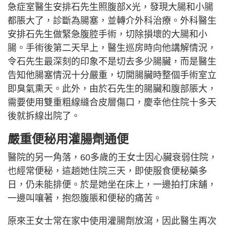
急症室醫生安排石先生照腹部X光，發現大腸和小腸
都脹大了，診斷為腸塞，並轉介外科治療。外科醫生
安排石先生做緊急腹腔手術，切除損壞的大腸和小
腸。手術後第二天早上，醫生巡房時向他講解情況，
令石先生最深刻的印象不是切去多少腸臟，而是醫生
告知他腸塞情況十分嚴重，切開腸臟時整個手術室立
即臭氣熏天。此外，由於石先生的腸臟和腹部脹大，
需要使用雙重粗線縫合皮層傷口，慶幸他住院十多天
後就拆線出院了。
嚴重便秘用灌腸劑通便
醫院的另一角落，60多歲的王女士因心臟衰弱住院，
也經常便秘，這趟她住院三天，即使服食便秘藥多
日，仍未能排便。於是她坐在床上，一邊拍打床舖，
一邊叫嚷著，抱怨腹脹和便秘的痛苦。
原來王女士常在家中使用灌腸劑放瀉，因此醫生再次