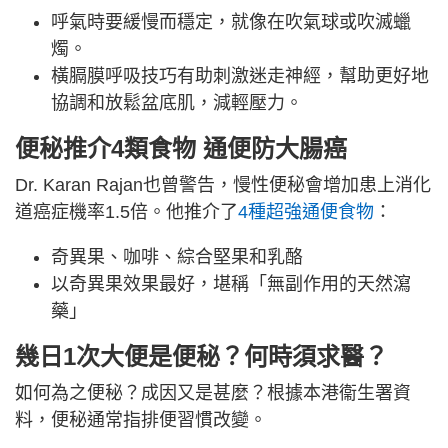
呼氣時要緩慢而穩定，就像在吹氣球或吹滅蠟
燭。
橫膈膜呼吸技巧有助刺激迷走神經，幫助更好地
協調和放鬆盆底肌，減輕壓力。
便秘推介4類食物 通便防大腸癌
Dr. Karan Rajan也曾警告，慢性便秘會增加患上消化
道癌症機率1.5倍。他推介了
4種超強通便食物
：
奇異果、咖啡、綜合堅果和乳酪
以奇異果效果最好，堪稱「無副作用的天然瀉
藥」
幾日1次大便是便秘？何時須求醫？
如何為之便秘？成因又是甚麼？根據本港衞生署資
料，便秘通常指排便習慣改變。